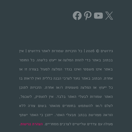
Facebook
Pinterest
YouTube
X
גירושים © 2026 | כל הזכויות שמורות לאתר גירושים | אין
בכתוב באתר כדי להוות המלצה או ייעוץ כלשהו. כל החומר
באתר אינו משפטי ואינו בגדר המלצה לפעול בצורה זו או
אחרת. הכתוב באתר נועד לצרכי הבנה כללית ואין לראות בו
כל ייעוץ או המלצה משפטית ו/או אחרת. הזכויות לתוכן
האתר שמורות לבעלי האתר בלבד. אין להעתיק, לשכפל,
לצלם ו/או להשתמש בחומרים מהאתר בשום צורה ללא
הוראה מפורשת בכתב מבעלי האתר. ייתכן כי האתר ישתף
פעולה עם צדדים שלישיים לצרכים מסחריים.
הצהרת נגישות
.