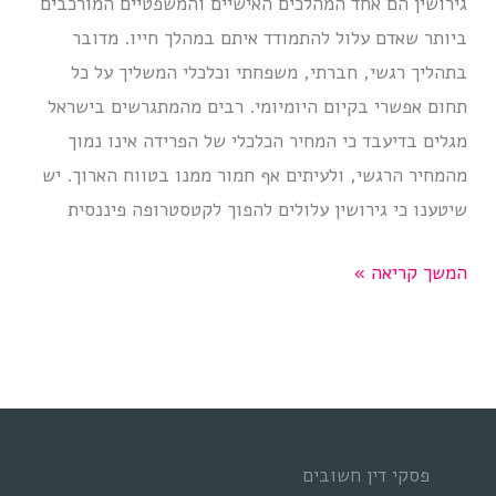
גירושין הם אחד המהלכים האישיים והמשפטיים המורכבים
ביותר שאדם עלול להתמודד איתם במהלך חייו. מדובר
בתהליך רגשי, חברתי, משפחתי וכלכלי המשליך על כל
תחום אפשרי בקיום היומיומי. רבים מהמתגרשים בישראל
מגלים בדיעבד כי המחיר הכלכלי של הפרידה אינו נמוך
מהמחיר הרגשי, ולעיתים אף חמור ממנו בטווח הארוך. יש
שיטענו כי גירושין עלולים להפוך לקטסטרופה פיננסית
להתגרש
המשך קריאה »
בלי
לבזבז
הון
תועפות
פסקי דין חשובים