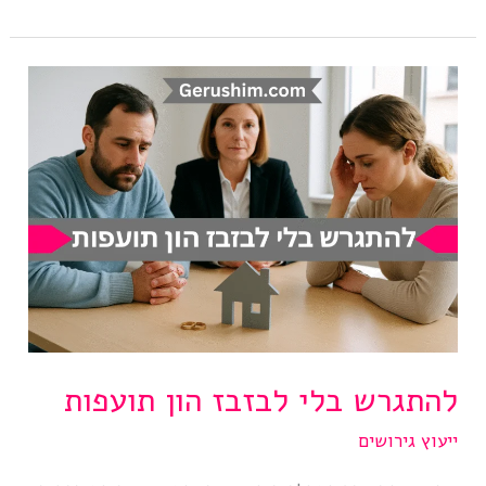
להתגרש
הכי
מהר
שניתן?
להתגרש בלי לבזבז הון תועפות
ייעוץ גירושים