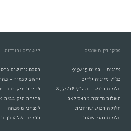
דין
גירושין
מדויק
לי?
פסקי דין חשובים
קישורים והורדות
מזונות - בע"מ 919/15
הסכם גירושים בהסכ
בג"ץ מזונות ילדים
יישוב סכסוך - פתי
חלוקת רכוש - דנג"ץ 8537/18
פתיחת תיק ברבנות
תשלום מזונות מהאם לאב
פתיחת תיק בבית מ
חלוקת רכוש שוויונית
לענייני משפחה
חלוקת זמני שהות
תפקידו של עורך דין