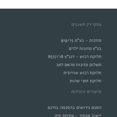
מאישה
נשואה
לגרושה
פסקי דין חשובים
עצמאית
מזונות - בע"מ 919/15
בג"ץ מזונות ילדים
חלוקת רכוש - דנג"ץ 8537/18
תשלום מזונות מהאם לאב
חלוקת רכוש שוויונית
חלוקת זמני שהות
קישורים והורדות
הסכם גירושים בהסכמה בחינם
יישוב סכסוך - פתיחת תיק