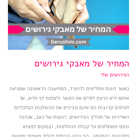
המחיר של מאבקי גירושים
הגירושים שלי
כאשר זוגות מחליטים להיפרד, המחשבה הראשונה שמניעה
אותם היא הרצון לסיים את הקשר ולפתוח דף חדש, אך
לעיתים קרובות הם אינם מבינים את ההשלכות הכלכליות
האדירות של תהליך הגירושים. רגשות של כאב, אכזבה
וכעס משתלטים על קבלת ההחלטות, ובמקום למצוא
פתרונות בהסכמה, בני הזוג נכנסים להליך משפטי ממושך