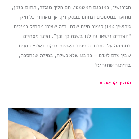
הגירושין, במובנם המשפטי, הם הליך מוגדר, תחום בזמן,
מתועד במסמכים ונחתם בפסק דין. אך מאחורי כל תיק
גירושין טמון סיפור חיים שלם, כזה שאינו מתחיל במילים
“הצדדים נישאו זה לזו בשנת כך וכך”, ואינו מסתיים
בחתימה על הסכם. הסיפור האמיתי נרקם באלפי רגעים
שבין אדם לאדם – במבט שלא נשלח, במילה שנחסכה,
בוויתור שחזר על
סיפורים
המשך קריאה »
של
אנשים
שהתגרשו