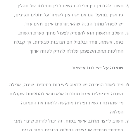
חשוב להבחין בין פרידה רגשית לבין תחילתו של תהליך
גירושין בפועל. גם אם יש רצון לשמור על יחסים תקינים,
יש לפעול מתוך הבנה שהאינטרסים אינם זהים עוד.
השלב הראשון הוא להפסיק לפעול מתוך סערת רגשות.
כעס, אשמה, פחד ובלבול הם תגובות טבעיות, אך קבלת
החלטות תחת השפעתן עלולה להזיק לטווח ארוך.
שמירה על יציבות אישית
מיד לאחר הפרידה יש לדאוג ליציבות בסיסית. שינה, אכילה
ושגרה מינימלית אינם מותרות אלא תנאי להחלטות שקולות.
מי שמוזנח רגשית ופיזית מתקשה לראות את התמונה
המלאה.
חשוב לייצר מרחב אישי בטוח. זה יכול להיות שינוי זמני
בסידורי מגורים או יצירת גבולות ברורים בתוך הבית.