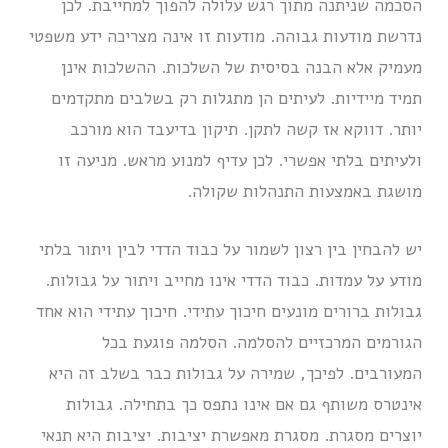
הסכמה שניתנה מתוך רגש עלולה להפוך למחייבת. לכן
נדרשת מודעות גבוהה. מודעות זו אינה מצריכה ידע משפטי
מעמיק אלא הבנה בסיסית של השלכות. ההשלכות אינן
תמיד מיידיות. לעיתים הן מתגלות רק בשלבים מתקדמים
יותר. דווקא אז קשה לתקן. תיקון בדיעבד הוא מורכב
ולעיתים בלתי אפשרי. לכן עדיף למנוע מראש. מניעה זו
מושגת באמצעות התנהלות שקולה.
יש להבחין בין רצון לשמור על כבוד הדדי לבין ויתור בלתי
מודע על עמדות. כבוד הדדי אינו מחייב ויתור על גבולות.
גבולות ברורים מונעים חיכוך עתידי. חיכוך עתידי הוא אחד
הגורמים המרכזיים להסלמה. הסלמה פוגעת בכל
המעורבים. לפיכך, שמירה על גבולות כבר בשלב זה היא
אינטרס משותף גם אם אינו נתפס כך בתחילה. גבולות
יוצרים מסגרת. מסגרת מאפשרת יציבות. יציבות היא תנאי