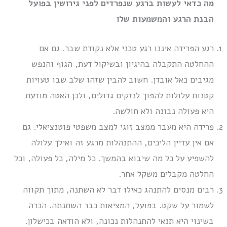
מה כדאי לעשות ברגע שנפרדים לפני גירושין בפועל
הבנת הרגע והמשמעות שלו
רגע הפרידה איננו רגע טכני אלא נקודת שבר. גם אם
ההחלטה התקבלה בהיגיון ובשיקול דעת, הגוף והנפש
מגיבים כאל אובדן. חשוב להבין שזהו שלב שבו טעויות
קטנות עלולות להפוך לנזקים גדולים, ולכן האטה מודעת
היא פעולה נבונה ולא חולשה.
פרידה היא מעבר ממצב זוגי למצב משפטי פוטנציאלי. גם
אם אין עדיין הליכים, ההתנהלות מרגע זה ואילך עלולה
להשפיע על כל מה שיבוא בהמשך. כל מילה, כל פעולה, וכל
החלטה מקבלים משקל אחר.
רבים מנסים להתנהג כאילו דבר לא השתנה, מתוך תקווה
לשמור על שקט. בפועל, המציאות כבר השתנתה. הכרה
בשינוי היא תנאי להתנהלות נכונה, ולא הודאה בכישלון.