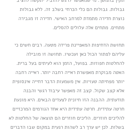
תקין בהמשך. מי שמאפשר לרגש להוביל יתקשה להציב
גבולות. גבולות הם כלי הכרחי בשלב זה. ללא גבולות
נוצרת חדירה מתמדת למרחב האישי. חדירה זו מגבירה
מתחים. מתחים אלה עלולים להסלים.
תחושת הדחיפות המאפיינת פרידה מטעה. רבים חשים כי
עליהם לפתור הכול כאן ועכשיו. תחושה זו מובילה
להחלטות חפוזות. בפועל, הזמן הוא לעיתים בעל ברית.
האטה מבוקרת מאפשרת ראייה רחבה יותר. ראייה רחבה
יותר מפחיתה טעויות. אין משמעות הדבר דחייה אינסופית
אלא קצב שקול. קצב זה מאפשר עיבוד רגשי והבנה
תודעתית. ההבנה הזו חיונית לצעדים הבאים. היא מונעת
חרטה עתידית. חרטה עתידית היא אחד הגורמים המרכזיים
להליכים חוזרים. הליכים חוזרים הם תוצאה של החלטות לא
בשלות. לכן יש ערך רב לשהות רגעית במקום שבו הדברים