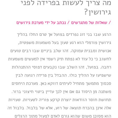
מה צריך לעשות בפרידה לפני
גירושין?
/
שאלות של מתגרשים
/ נכתב על ידי
מערכת גירושים
הרגע שבו בני זוג נפרדים בפועל אך טרם החלו בהליך
גירושין פורמלי הוא רגע טעון בעל משמעות משפטית,
אנושית ומבנית עמוקה. זהו שלב ביניים שבו רבים טועים
לחשוב כי כל עוד לא נפתח תיק רשמי אין למעשים משמעות
רחבה. בפועל, זהו השלב שבו נקבעים דפוסי ההתנהלות
שישפיעו על ההליך כולו. ההבדל בין פרידה רגועה לבין
סכסוך מתמשך מתחיל לעיתים דווקא כאן. מערכת היחסים
משתנה מן היסוד גם אם אין לכך עדיין ביטוי חיצוני ברור.
תחושת חוסר הוודאות יוצרת קרקע פוריה לטעויות. טעויות
אלה אינן בהכרח תוצאה של רוע, אלא של בלבול. בלבול זה
הוא מסוכן משום שהוא גורם לאדם לפעול מתוך הרגלים