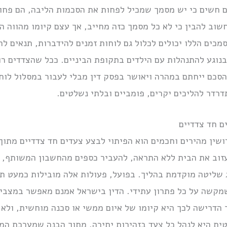
ים חשים כי יש מסמך שמכיל לפחות את הסכמות הליבה, הם פחו
 להבין כי לא כל מסמך כזה מחייב, אך עצם קיומו מהווה הוכ
מכים הללו יכולים לכלול גם לוחות זמנים להידברות, תנאים לה
בנוגע להתנהלות עם הילדים בתקופת הביניים. ככל שהצדדים רו
ההסכם ייחתם במהרה ויאושר בפסק דין מבלי לעבור במסלול לו
דרדר להליכים יקרים, פומביים ובלתי נשלטים.
ם חד צדדיים
שין מהירים וחכמים הוא הפיתוי לבצע צעדים חד צדדיים מתוך
זוב את הבית ללא התראה, להעביר כספים מהחשבון המשותף, א
שליטה מוקדמת בהליך. בפועל, פעולות אלה מובילות כמעט תמ
קשה על כל פתרון עתידי. הדין בישראל אמנם מאפשר במצבים 
ך הדרישה לכך היא קיומו של איום ממשי או סכנה מוחשית, ולא
ית היא לנהל כל צעד בזהירות יתירה, מתוך הבנה שמערכת המ