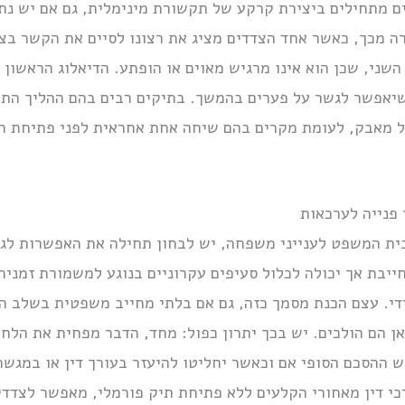
ים מתחילים ביצירת קרקע של תקשורת מינימלית, גם אם יש נת
ה מכך, כאשר אחד הצדדים מציג את רצונו לסיים את הקשר בצו
שני, שכן הוא אינו מרגיש מאוים או הופתע. הדיאלוג הראשון 
שיאפשר לגשר על פערים בהמשך. בתיקים רבים בהם ההליך הת
של מאבק, לעומת מקרים בהם שיחה אחת אחראית לפני פתיחת ה
פנייה לערכאות
לבית המשפט לענייני משפחה, יש לבחון תחילה את האפשרות 
ייבת אך יכולה לכלול סעיפים עקרוניים בנוגע למשמורת זמנית, 
ידי. עצם הכנת מסמך כזה, גם אם בלתי מחייב משפטית בשלב ה
ן הם הולכים. יש בכך יתרון כפול: מחד, הדבר מפחית את הלח
וש ההסכם הסופי אם וכאשר יחליטו להיעזר בעורך דין או במגש
רכי דין מאחורי הקלעים ללא פתיחת תיק פורמלי, מאפשר לצדד