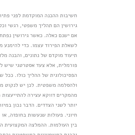
חשיבות ההכנה המוקדמת לפני פתיחת
גירושין הם תהליך משפטי, רגשי וכל
אם ישנם כאלה. כאשר גירושין נפתח
לשאלת הפירוד עצמו. כדי להימנע מ
תיעוד מוקדם של נתונים, והבנה מלא
פורמלית, אלא צעד אסטרטגי שיש לו 
הפסיכולוגית של ההליך כולו. ככל ש
ולהסלמה משפטית. לכן יש לנקוט מש
מהמקרים דווקא עצירה להתייעצות מ
יותר לשני הצדדים. הדבר נכון במיו
חיוני. פעולות שנעשות בחופזה, או 
בין העולמות. ההמלצה המקצועית הי
והבנת המשמעויות המשפטיות והחברת