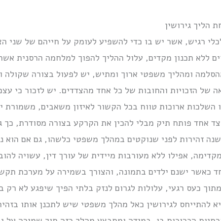
 הליך גירושין
כלי רגיש, אשר יש בו כדי להשפיע לעומק על חייהם של שני הצ
ים ללא תכנון מקדים, עלול ההליך להפוך למלחמה הרסנית אשר
הסלמה ומהליך משפטי ארוך ומתיש, יש לפעול בצורה שקולה ומ
ה של הזכויות והחובות של כל אחד מהצדדים. יש לזכור כי עצ
השלכות ארוכות טווח בכל הקשור לאיזון משאבים, משמורת ילד
צד אחד פותח תיק מבלי להכין את הקרקע בצורה מסודרת, כך ג
נה זהירות לפני שנוקטים במהלך משפטי כלשהו, גם אם הוא נר
קדימה, אפילו ללא מעורבות מיידית של עורך דין, עשויה להו
חד כאשר ישנם ילדים בתמונה, והצורך בשמירה על מערכת תקשו
מתוך כעס רגעי, עלולות לגרום לנזק בלתי הפיך שיפגע לא רק ב
א להתייחס לגירושין כאל מהלך משפטי שיש לתכנן אותו בזהיר
יות הכרוכות בו. במידה ומתבצע מהלך כזה תוך שמירה על גבו