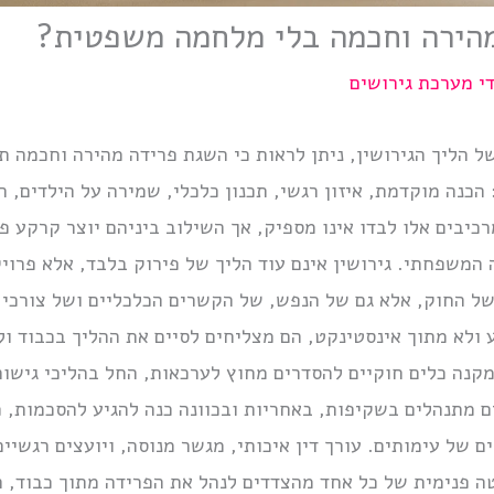
מהירה וחכמה בלי מלחמה משפטית?
די
מערכת גירושים
 הליך הגירושין, ניתן לראות כי השגת פרידה מהירה וחכמה תל
כנה מוקדמת, איזון רגשי, תכנון כלכלי, שמירה על הילדים, ה
רכיבים אלו לבדו אינו מספיק, אך השילוב ביניהם יוצר קרקע פ
המשפחתי. גירושין אינם עוד הליך של פירוק בלבד, אלא פרו
של החוק, אלא גם של הנפש, של הקשרים הכלכליים ושל צורכי 
ולא מתוך אינסטינקט, הם מצליחים לסיים את ההליך בכבוד ו
קנה כלים חוקיים להסדרים מחוץ לערכאות, החל בהליכי גישור,
מתנהלים בשקיפות, באחריות ובכוונה כנה להגיע להסכמות, כך
ם של עימותים. עורך דין איכותי, מגשר מנוסה, ויועצים רגשיי
ה פנימית של כל אחד מהצדדים לנהל את הפרידה מתוך כבוד, 