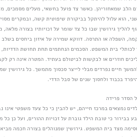
 הלב שמאחוריהן. כאשר צד פועל בחשאי, מעלים מסמכים, מציג
ני, הוא עלול להיתקל בביקורת שיפוטית קשה, ובמקרים מסוי
ף להליך גירושין שבו כל צד שומר על זכויותיו בצורה מלאה, מ
קמה, השפלה או התרסה. דווקא שמירה על איזון ביחסים בשלב
 לכותלי בית המשפט. הסכמים הנחתמים תחת תחושת הדדיות, ה
ליכים חוזרים או לבקשות לביטולם בעתיד. המטרה אינה רק לק
המשך חיים נפרדים מבלי לייצר סכסוך מתמשך. כל גירושין שמ
יפרד בכבוד ולחסוך שנים של סבל הדדי.
ל הסדר פרידה
לדים נמצאים במרכז חייהם, יש להבין כי כל צעד משפטי אינו נ
ע בבירור כי טובת הילד גוברת על זכויות ההורים, ועל כן כל 
סימה מצד בית המשפט. גירושין שמנוהלים בצורה חכמה מביאי