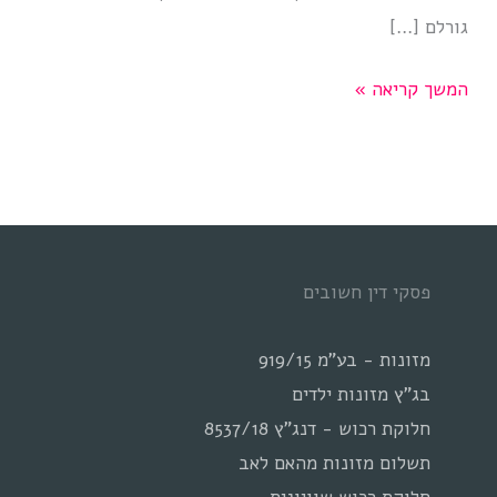
גורלם […]
מזונות
המשך קריאה »
אישה
וכתובה
בראי
המשפט
המודרני
פסקי דין חשובים
מזונות - בע"מ 919/15
בג"ץ מזונות ילדים
חלוקת רכוש - דנג"ץ 8537/18
תשלום מזונות מהאם לאב