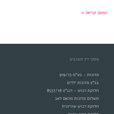
שיתוף
המשך קריאה »
ספציפי
בנכס
חיצוני
בגירושין
פסקי דין חשובים
מזונות - בע"מ 919/15
בג"ץ מזונות ילדים
חלוקת רכוש - דנג"ץ 8537/18
תשלום מזונות מהאם לאב
חלוקת רכוש שוויונית