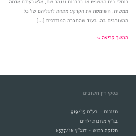
כותלי בית המשפט או ברבנות ונגמר שם, אלא רעידת אדמה
ממשית, השומטת את הקרקע מתחת לרגליהם של כל
המעורבים בה. בעוד שהחברה המודרנית […]
הצלקות
המשך קריאה »
הבלתי
נראות
של
הגירושין
פסקי דין חשובים
מזונות - בע"מ 919/15
בג"ץ מזונות ילדים
חלוקת רכוש - דנג"ץ 8537/18