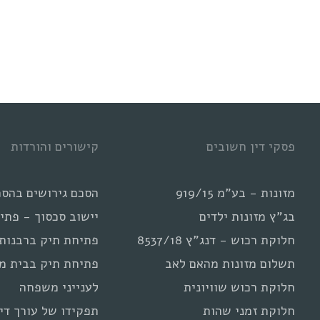
המשפטי
של
פרודים
פסקי דין חשובים
קישורים והורדות
מזונות - בע"מ 919/15
הסכם גירושים בהסכ
בג"ץ מזונות ילדים
יישוב סכסוך - פתי
חלוקת רכוש - דנג"ץ 8537/18
פתיחת תיק ברבנות
תשלום מזונות מהאם לאב
פתיחת תיק בבית מ
חלוקת רכוש שוויונית
לענייני משפחה
חלוקת זמני שהות
תפקידו של עורך דין