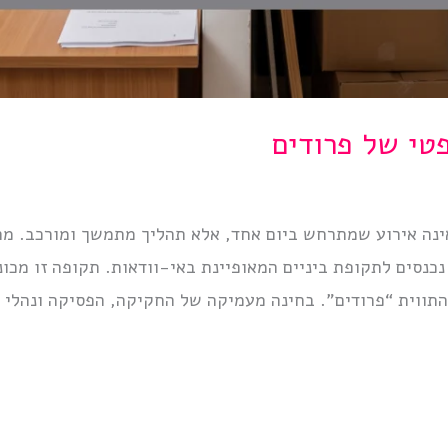
טי של פרודים
ה אירוע שמתרחש ביום אחד, אלא תהליך מתמשך ומורכב. מרגע
 נכנסים לתקופת ביניים המאופיינת באי-וודאות. תקופה זו מכו
 התווית “פרודים”. בחינה מעמיקה של החקיקה, הפסיקה ונהלי