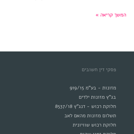
המשמעות
המשך קריאה »
המשפטית
של
עזיבת
בן
זוג
פסקי דין חשובים
את
הבית
מזונות - בע"מ 919/15
בג"ץ מזונות ילדים
חלוקת רכוש - דנג"ץ 8537/18
תשלום מזונות מהאם לאב
חלוקת רכוש שוויונית