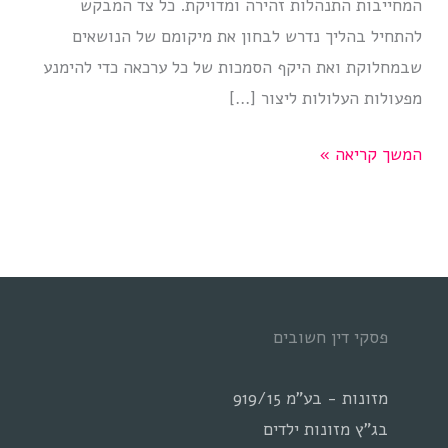
המחייבות התנהלות זהירה ומדויקת. כל צד המבקש
להתחיל בהליך נדרש לבחון את מיקומם של הנושאים
שבמחלוקת ואת היקף הסמכות של כל ערכאה כדי להימנע
מפעולות העלולות ליצור […]
להתגרש
המשך קריאה »
באופן
מיטבי
לכל
הצדדים
פסקי דין חשובים
מזונות - בע"מ 919/15
בג"ץ מזונות ילדים