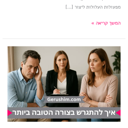
מפעולות העלולות ליצור […]
להתגרש
המשך קריאה »
באופן
מיטבי
לכל
הצדדים