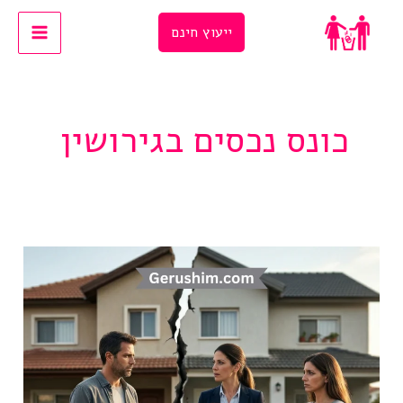
Ski
ייעוץ חינם
t
conten
כונס נכסים בגירושין