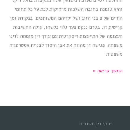
ההחלטה לסיים מערכת נישואין אינה מתקבלת בחלל ריק,
והיא טומנת בחובה השלכות מרחיקות לכת על כל תחומי
החיים של 2 בני הזוג ושל ילדיהם המשותפים. בנקודת זמן
קריטית זו, בטרם ננקט צעד גלוי כלשהו, עולה החשיבות
העצומה של התייעצות דיסקרטית עם עורך דין מומחה לדיני
משפחה. פגישה זו מהווה את אבן היסוד לבניית אסטרטגיה
משפטית
התייעצות
המשך קריאה »
עם
עורך
דין
לפני
גירושין
פסקי דין חשובים