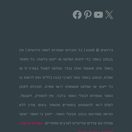
Facebook
Pinterest
YouTube
X
גירושים © 2026 | כל הזכויות שמורות לאתר גירושים | אין
בכתוב באתר כדי להוות המלצה או ייעוץ כלשהו. כל החומר
באתר אינו משפטי ואינו בגדר המלצה לפעול בצורה זו או
אחרת. הכתוב באתר נועד לצרכי הבנה כללית ואין לראות בו
כל ייעוץ או המלצה משפטית ו/או אחרת. הזכויות לתוכן
האתר שמורות לבעלי האתר בלבד. אין להעתיק, לשכפל,
לצלם ו/או להשתמש בחומרים מהאתר בשום צורה ללא
הוראה מפורשת בכתב מבעלי האתר. ייתכן כי האתר ישתף
פעולה עם צדדים שלישיים לצרכים מסחריים.
הצהרת נגישות
.