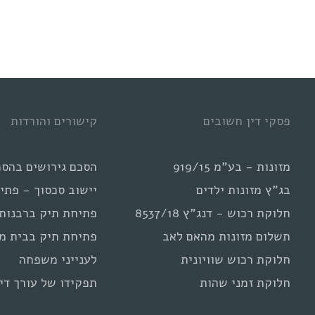
ניגוח
בהורה
השני
במהלך
גירושין
פסקי דין חשובים
קישורים והורדות
מזונות - בע"מ 919/15
הסכם גירושים בהסכ
בג"ץ מזונות ילדים
יישוב סכסוך - פתי
חלוקת רכוש - דנג"ץ 8537/18
פתיחת תיק ברבנות
תשלום מזונות מהאם לאב
פתיחת תיק בבית מ
חלוקת רכוש שוויונית
לענייני משפחה
חלוקת זמני שהות
תפקידו של עורך דין