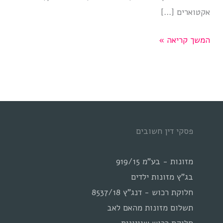
אקטוארים […]
שימוש
המשך קריאה »
מניפולטיבי
במומחים
במאבקי
מזונות
ילדים
פסקי דין חשובים
מזונות - בע"מ 919/15
בג"ץ מזונות ילדים
חלוקת רכוש - דנג"ץ 8537/18
תשלום מזונות מהאם לאב