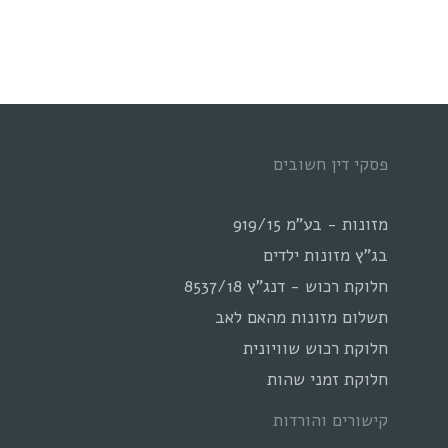
גירושין
–
כל
מה
שיחסוך
פסקי דין חשובים
לך
מזונות - בע"מ 919/15
בג"ץ מזונות ילדים
חלוקת רכוש - דנג"ץ 8537/18
תשלום מזונות מהאם לאב
חלוקת רכוש שוויונית
חלוקת זמני שהות
קישורים והורדות