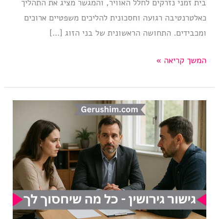
בית זמני נזרקים לחלל האוויר, והמגשר מציג את התהליך
כאלטרנטיבה רגועה וחסכונית להליכים משפטיים ארוכים
ומכבידים. התחושה הראשונית של בני הזוג […]
גישור
המשך קריאה »
גירושין:
כל
מה
שמגשר
גירושין
לא
יספר
לך