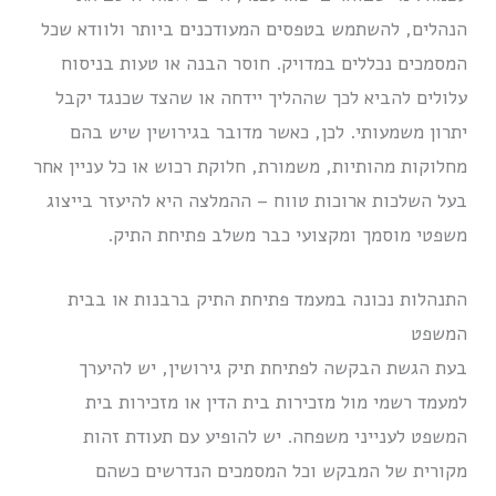
הנהלים, להשתמש בטפסים המעודכנים ביותר ולוודא שכל
המסמכים נכללים במדויק. חוסר הבנה או טעות בניסוח
עלולים להביא לכך שההליך יידחה או שהצד שכנגד יקבל
יתרון משמעותי. לכן, כאשר מדובר בגירושין שיש בהם
מחלוקות מהותיות, משמורת, חלוקת רכוש או כל עניין אחר
בעל השלכות ארוכות טווח – ההמלצה היא להיעזר בייצוג
משפטי מוסמך ומקצועי כבר משלב פתיחת התיק.
התנהלות נכונה במעמד פתיחת התיק ברבנות או בבית
המשפט
בעת הגשת הבקשה לפתיחת תיק גירושין, יש להיערך
למעמד רשמי מול מזכירות בית הדין או מזכירות בית
המשפט לענייני משפחה. יש להופיע עם תעודת זהות
מקורית של המבקש וכל המסמכים הנדרשים כשהם