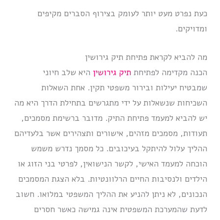
כעת נפרט מעט יותר לעומק בצירוף הסברים מקיפים
ומדויקים.
מה להביא לקראת פתיחת תיק גירושין
הכנה מקדימה לפתיחת
תיק גירושין
היא שלב חיוני
שמבטיח יעילות ובירור משפטי תקין. אחת השאלות
השכיחות שנשאלות על ידי מתגרשים בתחילת הדרך היא מה
יש להביא למעמד פתיחת התיק. מדובר ברשימת מסמכים,
תעודות, מסמכים מזהים, אישורים ותצהירים אשר בלעדיהם
ההליך עלול להיתקל בעיכובים. כל מסמך נדרש משמש
הוכחה למעמד האישי, לקשר הנישואין, לפרטי בני הזוג או
הילדים ולנסיבות החיים הרלוונטיות. בלא הצגת המסמכים
הנכונים, לא ניתן להניע את ההליך המשפטי במלואו. חשוב
לדעת שהמערכת המשפטית אינה גמישה כאשר חסרים