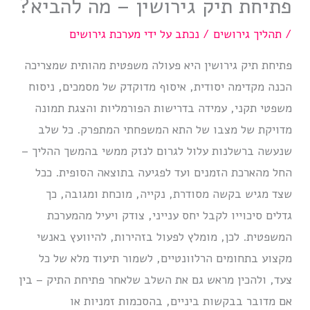
פתיחת תיק גירושין – מה להביא?
/
תהליך גירושים
/ נכתב על ידי
מערכת גירושים
פתיחת תיק גירושין היא פעולה משפטית מהותית שמצריכה
הכנה מקדימה יסודית, איסוף מדוקדק של מסמכים, ניסוח
משפטי תקני, עמידה בדרישות הפורמליות והצגת תמונה
מדויקת של מצבו של התא המשפחתי המתפרק. כל שלב
שנעשה ברשלנות עלול לגרום לנזק ממשי בהמשך ההליך –
החל מהארכת הזמנים ועד לפגיעה בתוצאה הסופית. ככל
שצד מגיש בקשה מסודרת, נקייה, מוכחת ומגובה, כך
גדלים סיכוייו לקבל יחס ענייני, צודק ויעיל מהמערכת
המשפטית. לכן, מומלץ לפעול בזהירות, להיוועץ באנשי
מקצוע בתחומים הרלוונטיים, לשמור תיעוד מלא של כל
צעד, ולהכין מראש גם את השלב שלאחר פתיחת התיק – בין
אם מדובר בבקשות ביניים, בהסכמות זמניות או