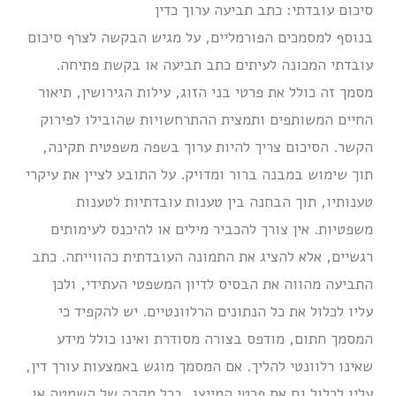
סיכום עובדתי: כתב תביעה ערוך כדין
בנוסף למסמכים הפורמליים, על מגיש הבקשה לצרף סיכום
עובדתי המכונה לעיתים כתב תביעה או בקשת פתיחה.
מסמך זה כולל את פרטי בני הזוג, עילות הגירושין, תיאור
החיים המשותפים ותמצית ההתרחשויות שהובילו לפירוק
הקשר. הסיכום צריך להיות ערוך בשפה משפטית תקינה,
תוך שימוש במבנה ברור ומדויק. על התובע לציין את עיקרי
טענותיו, תוך הבחנה בין טענות עובדתיות לטענות
משפטיות. אין צורך להכביר מילים או להיכנס לעימותים
רגשיים, אלא להציג את התמונה העובדתית כהווייתה. כתב
התביעה מהווה את הבסיס לדיון המשפטי העתידי, ולכן
עליו לכלול את כל הנתונים הרלוונטיים. יש להקפיד כי
המסמך חתום, מודפס בצורה מסודרת ואינו כולל מידע
שאינו רלוונטי להליך. אם המסמך מוגש באמצעות עורך דין,
עליו לכלול גם את פרטי המייצג. בכל מקרה של השמטה או