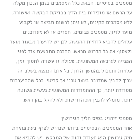
מסמכים בסיסיים. הבאת כלל המסמכים בזמן הנכון מקלה
על הרשם או מזכירות בית הדין בבדיקת הבקשה ואישורה.
ללא מסמכים תקינים, לא ניתן לרשום תביעה או לקבוע
מועד לדיון. מסמכים פגומים, חסרים או לא מעודכנים
עלולים להביא לדחיית ההגשה. לכן יש להיערך מבעוד מועד
ולאסוף את כל הדרוש מראש. ההכנה מתבצעת עוד לפני
הפנייה לערכאה המשפטית. פעולה זו עשויה לחסוך זמן,
עלויות ותסכול בהמשך הדרך. כל אדם הנמצא בשלב זה
צריך להבין שמדובר בצעד טכני אך קריטי. ככל שההיערכות
מסודרת יותר, כך ההתמודדות המשפטית נעשית פשוטה
יותר. מומלץ להבין את הדרישות ולא להקל בהן ראש.
מסמכי זיהוי: בסיס הליך הגירושין
אחד המסמכים הבסיסיים ביותר שנדרש לצרף בעת פתיחת
תיק גירושין הוא תעודת זהות של המבקש. יש להביא את