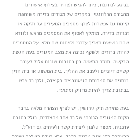
בנוגע לכתובת, ניתן להגיש תצהיר בצירוף אישורים
מהגורם הרלוונטי. במקרים של מגורים בדירה משותפת
קיימת גם אפשרות לצרף מסמכים המעידים על חזקה או
זכויות בדירה. מומלץ לאסוף את המסמכים מראש ולוודא
שהם נושאים תאריך עדכני ולפחות שם מלא. על המסמכים
להיות ברורים ולשקף נכונה את מצב המגורים בעת הגשת
הבקשה. חוסר התאמה בין כתובות שונות עלול לעורר
קשיים דיוניים ולעכב את ההליך. בית המשפט או בית הדין
בוחנים את סמכותם הגיאוגרפית בקפידה, ולכן כל פרט
בכתובת צריך להיות מדויק ומתועד.
בעת פתיחת תיק גירושין, יש לצרף הצהרה מלאה בדבר
מקום המגורים הנוכחי של כל אחד מהצדדים, כולל כתובת
עדכנית, מספר טלפון ליצירת קשר ולעיתים גם דוא”ל.
ההצהרה הזו אינה טכנית בלבד, אלא בעלת השלכה ישירה