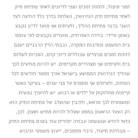
זמני טיפול, לוחות זמנים וצפי לדיונים לאחר פתיחת תיק
לאחר פתיחת תיק הגירושין, נשלחת בדרך כלל הודעה לצד
השני בדבר פתיחת ההליך, ולעיתים אף מועד לדיון נקבע
באופן מיידי. בזירה האזרחית, מועדים נקבעים לפי עומס
בית המשפט ונסיבות המקרה, ובבתי הדין הרבניים ישנם
לוחות זמנים פנימיים שכוללים דיוני קדם, הפניות לשלום
בית ולעיתים אף תצהירים מקדימים. יש להיות מודעים לכך
שהליך הגירושין הממוצע בישראל אורך מספר חודשים לכל
הפחות, ולעיתים אף מתפרס על פני שנים – בעיקר כאשר
קיימות מחלוקות על ילדים או רכוש. יש להיערך נפשית
ומשפטית לכך מראש, ולהבין שהשלב של פתיחת התיק הוא
רק הצעד הראשון במסע שעלול להיות מתיש וטעון. לכן,
כדאי לוודא שנעשתה עבודה יסודית עוד בטרם פתיחת התיק
– מבחינת תיעוד, גיבוי מסמכים, ייעוץ משפטי וגיבוש