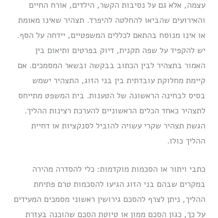
עצמה, אלא גם על נסיבות הקשר, הילדים, אורח החיים
והאירועים שהביאו להחלטה להיפרד. תצהיר שאינו מאומת
או אינו מנוסח בהתאם לכללים המשפטיים, יידחה על הסף.
יש להקפיד על שפה תקנית, דיוק בפרטים ותיאום בין
האמור בתצהיר לבין הכתוב בבקשה ובשאר המסמכים. אם
קיימת מחלוקת עובדתית בין בני הזוג, התצהיר ישמש
בסיס לבחינה הראשונה של הטענות. בית המשפט מתייחס
לתצהיר כאחד הכלים הראשוניים להערכת רצינות ההליך.
הגשת תצהיר שקרי עשויה להוביל לסנקציות או דחיית
ההליך כולו.
כתבי ויתור או הסכמות מוקדמות: כלי להסדרה מהירה
במקרים שבהם בני הזוג הגיעו להסכמות טרם פתיחת
ההליך, ניתן לצרף להסכם גירושין ראשוני מסמכים המעידים
על כך, כגון הסכם ממון או טיוטת הסכם שהוכנה בעזרת