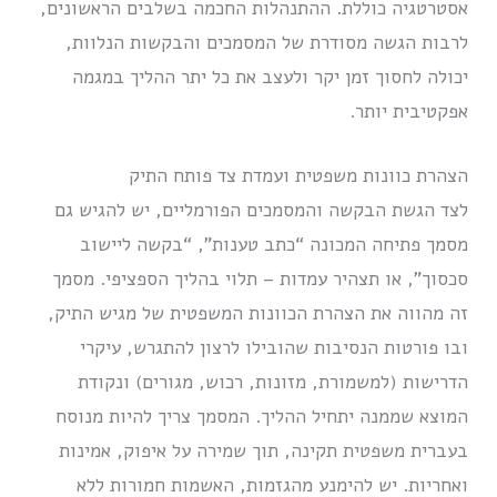
אסטרטגיה כוללת. ההתנהלות החכמה בשלבים הראשונים,
לרבות הגשה מסודרת של המסמכים והבקשות הנלוות,
יכולה לחסוך זמן יקר ולעצב את כל יתר ההליך במגמה
אפקטיבית יותר.
הצהרת כוונות משפטית ועמדת צד פותח התיק
לצד הגשת הבקשה והמסמכים הפורמליים, יש להגיש גם
מסמך פתיחה המכונה “כתב טענות”, “בקשה ליישוב
סכסוך”, או תצהיר עמדות – תלוי בהליך הספציפי. מסמך
זה מהווה את הצהרת הכוונות המשפטית של מגיש התיק,
ובו פורטות הנסיבות שהובילו לרצון להתגרש, עיקרי
הדרישות (למשמורת, מזונות, רכוש, מגורים) ונקודת
המוצא שממנה יתחיל ההליך. המסמך צריך להיות מנוסח
בעברית משפטית תקינה, תוך שמירה על איפוק, אמינות
ואחריות. יש להימנע מהגזמות, האשמות חמורות ללא