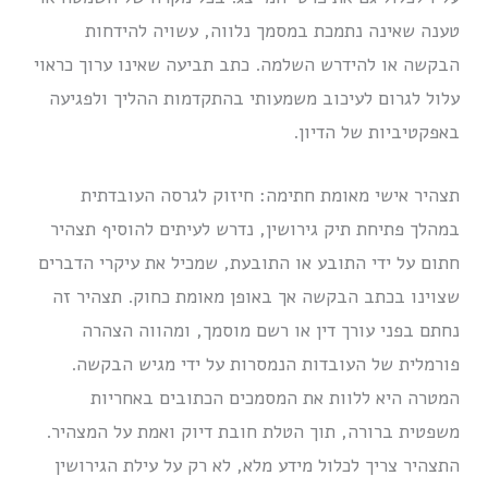
טענה שאינה נתמכת במסמך נלווה, עשויה להידחות
הבקשה או להידרש השלמה. כתב תביעה שאינו ערוך כראוי
עלול לגרום לעיכוב משמעותי בהתקדמות ההליך ולפגיעה
באפקטיביות של הדיון.
תצהיר אישי מאומת חתימה: חיזוק לגרסה העובדתית
במהלך פתיחת תיק גירושין, נדרש לעיתים להוסיף תצהיר
חתום על ידי התובע או התובעת, שמכיל את עיקרי הדברים
שצוינו בכתב הבקשה אך באופן מאומת כחוק. תצהיר זה
נחתם בפני עורך דין או רשם מוסמך, ומהווה הצהרה
פורמלית של העובדות הנמסרות על ידי מגיש הבקשה.
המטרה היא ללוות את המסמכים הכתובים באחריות
משפטית ברורה, תוך הטלת חובת דיוק ואמת על המצהיר.
התצהיר צריך לכלול מידע מלא, לא רק על עילת הגירושין