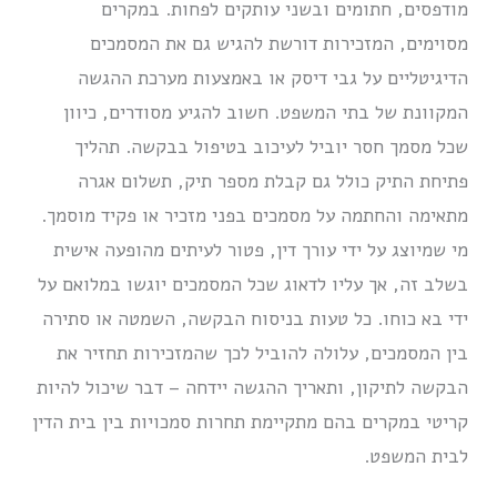
מודפסים, חתומים ובשני עותקים לפחות. במקרים
מסוימים, המזכירות דורשת להגיש גם את המסמכים
הדיגיטליים על גבי דיסק או באמצעות מערכת ההגשה
המקוונת של בתי המשפט. חשוב להגיע מסודרים, כיוון
שכל מסמך חסר יוביל לעיכוב בטיפול בבקשה. תהליך
פתיחת התיק כולל גם קבלת מספר תיק, תשלום אגרה
מתאימה והחתמה על מסמכים בפני מזכיר או פקיד מוסמך.
מי שמיוצג על ידי עורך דין, פטור לעיתים מהופעה אישית
בשלב זה, אך עליו לדאוג שכל המסמכים יוגשו במלואם על
ידי בא כוחו. כל טעות בניסוח הבקשה, השמטה או סתירה
בין המסמכים, עלולה להוביל לכך שהמזכירות תחזיר את
הבקשה לתיקון, ותאריך ההגשה יידחה – דבר שיכול להיות
קריטי במקרים בהם מתקיימת תחרות סמכויות בין בית הדין
לבית המשפט.