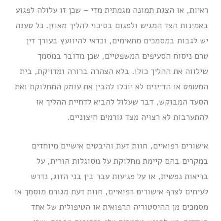
ראיות, או הצגת תמונה מגמתית מדי – שכן זו עלולה לפגוע
באמינות הצד המגיש ולפגום בסיכוי להליך מאוזן. כל טענה
יש לגבות במסמכים מתאימים, וכדאי להיוועץ בעורך דין
טרם ניסוח הסעיפים המשפטיים, שכן מדובר במסמך
שילווה את ההליך כולו. בלא הצהרה ברורה ומדויקת, בית
המשפט או הדיינים לא יוכלו להבין את עומק המחלוקת ואת
הסעד המבוקש, דבר שעלול להביא לדחיית ההליך או
להתערבות לא רצויה מצד גורמים חיצוניים.
אישורים רפואיים, חוות דעת והיבטים אישיים מיוחדים
במקרים בהם קיימת מחלוקת על מסוגלות הורית, על
בריאות נפשית, או על פגיעות עבר בין בני הזוג, נדרש
לעיתים לצרף אישורים רפואיים, חוות דעת מגורם מוסמך או
מסמכים מן ההיסטוריה הרפואית או הטיפולית של אחד