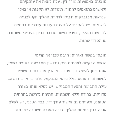
מוצגים באמצעות עורך דין, עליו לאמת את עותקיהם
ולאשרם כתואמים למקור. תעודות לא תקפות או כאלו
שנראות מפוברקות יובילו לדחיית ההליך ואף לפנייה
לרשויות. יש להקפיד על הצגת תעודות עדכניות בהתאם
לדרישות ההליך, בפרט כאשר מדובר בדיון בענייני משמורת
או הסדרי שהות.
טופסי בקשה ואגרות: היבט טכני אך קריטי
הגשת הבקשה לפתיחת תיק גירושין מתבצעת בטופס רשמי,
אותו ניתן להשיג דרך אתר בתי הדין או בבתי המשפט
למשפחה. הטופס כולל פרטי המבקש, פרטי בן או בת הזוג,
עילת התביעה והסעד המבוקש. יש למלא אותו בצורה
מדויקת, ברורה וללא השמטות. חתימה נדרשת בתחתית
הטופס, ולעיתים גם אישור עורך דין. בצד הטכני, יש לשלם
אגרה בגין פתיחת ההליך. גובה האגרה משתנה לפי סוג