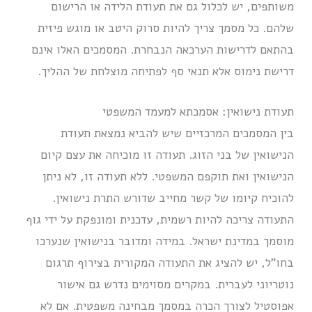
משותפים, יש לכלול גם את תעודת הלידה או הרישום
שלהם. כל מסמך צריך להיות סרוק היטב או מוגש פיזית
בהתאם לדרישות הערכאה הנבחרת. המסמכים האלו אינם
דרישת נימוס אלא תנאי סף לפתיחה מוצלחת של ההליך.
תעודת נישואין: אסמכתא למעמד המשפטי
בין המסמכים המרכזיים שיש להביא נמצאת תעודת
הנישואין של בני הזוג. תעודה זו מוכיחה את עצם קיום
הנישואין ואת תוקפם המשפטי. ללא תעודה זו, לא ניתן
להוכיח קיומו של קשר מחייב שדורש התרת נישואין.
התעודה צריכה להיות רשמית, עדכנית ומונפקת על ידי גוף
מוסמך במדינת ישראל. במידה ומדובר בנישואין שנערכו
בחו”ל, יש להציג את התעודה המקורית בצירוף תרגום
נוטריוני לעברית. במקרים מסוימים נדרש גם אישור
אפוסטיל לצורך הכרה במסמך מבחינה משפטית. אם לא