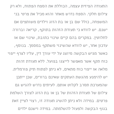
התעודה הפיזית עצמה, הכוללת את הספח הפתוח, ולא רק
צילום חלקי. הספח נדרש מאחר והוא מכיל את פרטי בני
המשפחה, כולל שם בן או בת הזוג וילדים משותפים אם
ישנם. יש לוודא כי תעודת הזהות בתוקף, קריאה וברורה
לחלוטין. במקרים בהם קיים שינוי כתובת, שינוי שם או
עדכון אחר, יש לוודא שהשינוי משתקף במסמך. בנוסף,
כאשר מגיש הבקשה מיוצג על ידי עורך דין, עליו לצרף ייפוי
כוח תקף אשר מאפשר לייצגו בפועל. ללא תעודת זהות
מלאה או ייפוי כוח מתאים, לא ניתן לפתוח תיק פורמלית.
יש להימנע מהגשת העתקים שאינם ברורים, שכן ייתכן
שהמערכת תסרב לקלוט אותם. לעיתים נדרש להגיש גם
צילום של תעודת הזהות של בן או בת הזוג לצורך השלמת
פרטים. במידה ולא ניתן להשיג תעודה זו, רצוי לציין זאת
בגוף הבקשה ולפעול להשלמתה. במידה וישנם ילדים