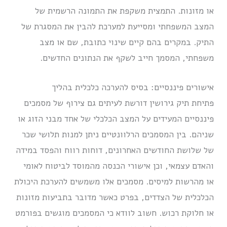
או מזונות. התמצית משקפת את התמונה הרשמית של
המצב המשפחתי ומסייעת למערכת להבין את המסגרת של
התיק. במקרים בהם קיים שינוי כתובת, שם או מצב
משפחתי, המסמך חייב לשקף את הנתונים החדשים.
אישורים פיננסיים: בסיס להערכה כלכלית בהליך
פתיחת תיק גירושין דורשת לעיתים גם צירוף של מסמכים
פיננסיים המעידים על המצב הכלכלי של אחד מבני הזוג או
שניהם. בין המסמכים הרלוונטיים ניתן למנות תלושי שכר
של שלושת החודשים האחרונים, דוחות רווח והפסד במידה
והאדם עצמאי, וכן אישורי הכנסה מהמוסד לביטוח לאומי
או מהרשות למיסים. מסמכים אלו משמשים להערכת היכולת
הכלכלית של הצדדים, בפרט כאשר מדובר בתביעות מזונות
או חלוקת רכוש. חשוב לוודא כי המסמכים מוגשים בפורמט