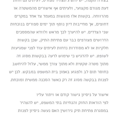
בצורה תקפה, יש להציג תצהיר מפורט, לעיתים גם חוות
דעת מגורם מקצועי, ולעיתים אף אישורים מהמשטרה או
מהרווחה. בקשות אלו מוגשות במעמד צד אחד במקרים
דחופים, אך מחייבות דיון נוסף תוך ימים ספורים בנוכחות
שני הצדדים. יש להיערך לכך מראש ולוודא שהמסמכים
הדרושים מצורפים כבר עם פתיחת התיק, שכן בקשות
חלקיות או לא מסודרות נדחות לעיתים עוד לפני שמגיעות
לשופט. יש להדגיש כי שימוש לרעה בבקשות מסוג זה
מתוך מטרה טקטית ולא מתוך צורך ממשי, עלול להיחשב
כחוסר תום לב ולפגוע באמון בית המשפט במבקש. לכן יש
לפנות בבקשה מסוג זה רק כאשר הסכנה ממשית ומוכחת.
אישור על ניסיון גישור קודם או ויתור עליו
לפי הוראות החוק והנחיות בתי המשפט, יש להצהיר
במסגרת פתיחת תיק גירושין האם נעשה ניסיון לפנות