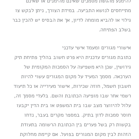
להימנע מהגשת מסמכים שאינם מהימנים או שאינם
מתייחסים לנושא התביעה. במידת הצורך, ניתן לבקש צו
גילוי או להביא מומחה לדיון, אך את הבסיס יש להכין כבר
בשלב הפתיחה.
אישורי מגורים ומעמד אישי עדכני
כתובת מגורים עדכנית היא פרט חשוב בהליך פתיחת תיק
גירושין, שכן היא משפיעה על הסמכות המקומית של
הערכאה. מסמך המעיד על מקום המגורים עשוי להיות
חשבון חשמל, חוזה שכירות, אישור מעירייה או כל תיעוד
רשמי אחר שבו מופיעה הכתובת והשם. בלעדי מסמך זה,
עלול להיווצר מצב שבו בית המשפט או בית הדין יקבעו
חוסר סמכות לדון בתיק. במספר מקרים בעבר, נדחו
בקשות רק בשל פערים בין הכתובת הרשומה בתעודת
הזהות לבין מקום המגורים בפועל. אם קיימת מחלוקת