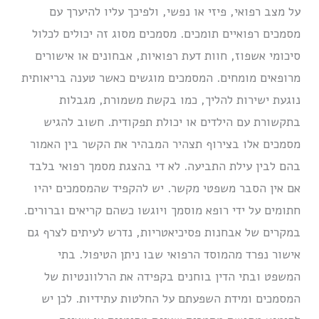
על מצב רפואי, פיזי או נפשי, ולפיכך עליו להיערך עם
מסמכים רפואיים תומכים. מסמכים מסוג זה יכולים לכלול
סיכומי אשפוז, חוות דעת רפואיות, אבחונים או אישורים
מרופאים מומחים. המסמכים מוגשים כאשר טענה בריאותית
נוגעת ישירות להליך, כמו בקשת משמורת, מגבלות
בתקשורת עם הילדים או יכולת תפקודית. חשוב להגיש
מסמכים אלו בצירוף תצהיר המבהיר את הקשר בין האמור
בהם לבין עילת התביעה. לא די בהצגת מסמך רפואי בלבד
אם אין הסבר משפטי מקשר. יש להקפיד שהמסמכים יהיו
חתומים על ידי רופא מוסמך ויוגשו כשהם קריאים וברורים.
במקרים של אבחנות פסיכיאטריות, נדרש לעיתים לצרף גם
אישור נפרד מהמוסד הרפואי שבו ניתן הטיפול. בתי
המשפט ובתי הדין בוחנים בקפידה את הרלוונטיות של
המסמכים ומידת השפעתם על החלטות עתידיות. לכן יש