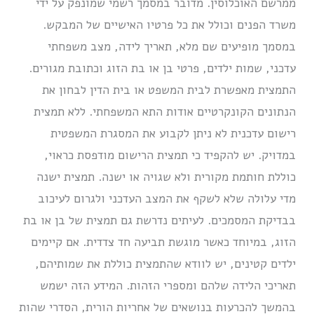
ממרשם האוכלוסין. מדובר במסמך רשמי שמונפק על ידי
משרד הפנים וכולל את כל פרטיו האישיים של המבקש.
במסמך מופיעים שם מלא, תאריך לידה, מצב משפחתי
עדכני, שמות ילדים, פרטי בן או בת הזוג וכתובת מגורים.
התמצית מאפשרת לבית המשפט או בית הדין לבחון את
הנתונים הקונקרטיים אודות התא המשפחתי. ללא תמצית
רישום עדכנית לא ניתן לקבוע את המסגרת המשפטית
במדויק. יש להקפיד כי תמצית הרישום מודפסת כראוי,
כוללת חותמת מקורית ולא שגויה או ישנה. תמצית ישנה
מדי עלולה שלא לשקף את המצב העדכני ולגרום לעיכוב
בבדיקת המסמכים. לעיתים נדרשת גם תמצית של בן או בת
הזוג, במיוחד כאשר מוגשת תביעה חד צדדית. אם קיימים
ילדים קטינים, יש לוודא שהתמצית כוללת את שמותיהם,
תאריכי הלידה שלהם ומספרי הזהות. המידע הזה ישמש
בהמשך להכרעות בנושאים של אחריות הורית, הסדרי שהות