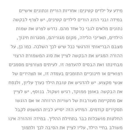
מידע על ילדים קטינים: אחריות הורית ונתונים אישיים
במידה ובני הזוג הורים לילדים קטינים, יש לצרף לבקשה
נתונים מלאים לגבי כל אחד מהם. נדרש לפרט את שמות
הילדים, תאריכי הלידה, מקום מגוריהם, מסגרות חינוך,
מצבם הבריאותי והרגשי ככל שיש לכך השלכה. כמו כן, על
ההורה המגיש את הבקשה לציין את סוג המשמורת הרצוי
מבחינתו ואת הבסיס להעדפה זו. לעיתים מצורפים מסמכים
רפואיים או חינוכיים התומכים בעמדה זו, או תצהירים של
אנשי מקצוע. יש להדגיש את טובת הילד כערך עליון, ולנסח
את הבקשה באופן ממוקד, רגיש ושקול. בנוסף, יש לציין
אם מתקיימת מעורבות של רשויות הרווחה או אם הוגשו
תסקירים קודמים. המידע הזה יסייע לבית המשפט לקבל
החלטות מושכלות כבר בתחילת ההליך. במידה וההורה אינו
משולב בחיי הילד, עליו לציין את הסיבה לכך ולתמוך