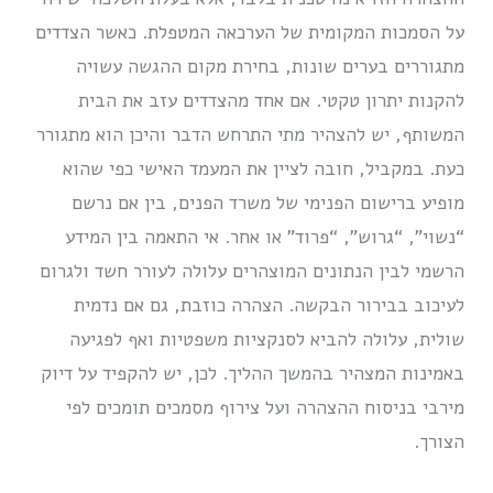
על הסמכות המקומית של הערכאה המטפלת. כאשר הצדדים
מתגוררים בערים שונות, בחירת מקום ההגשה עשויה
להקנות יתרון טקטי. אם אחד מהצדדים עזב את הבית
המשותף, יש להצהיר מתי התרחש הדבר והיכן הוא מתגורר
כעת. במקביל, חובה לציין את המעמד האישי כפי שהוא
מופיע ברישום הפנימי של משרד הפנים, בין אם נרשם
“נשוי”, “גרוש”, “פרוד” או אחר. אי התאמה בין המידע
הרשמי לבין הנתונים המוצהרים עלולה לעורר חשד ולגרום
לעיכוב בבירור הבקשה. הצהרה כוזבת, גם אם נדמית
שולית, עלולה להביא לסנקציות משפטיות ואף לפגיעה
באמינות המצהיר בהמשך ההליך. לכן, יש להקפיד על דיוק
מירבי בניסוח ההצהרה ועל צירוף מסמכים תומכים לפי
הצורך.