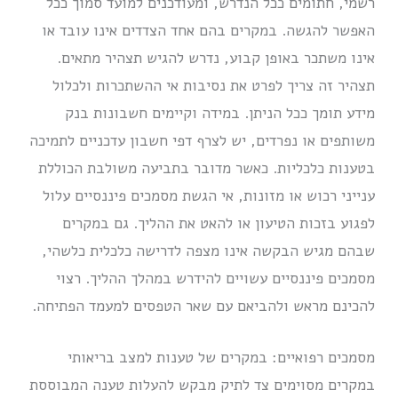
רשמי, חתומים ככל הנדרש, ומעודכנים למועד סמוך ככל
האפשר להגשה. במקרים בהם אחד הצדדים אינו עובד או
אינו משתכר באופן קבוע, נדרש להגיש תצהיר מתאים.
תצהיר זה צריך לפרט את נסיבות אי ההשתכרות ולכלול
מידע תומך ככל הניתן. במידה וקיימים חשבונות בנק
משותפים או נפרדים, יש לצרף דפי חשבון עדכניים לתמיכה
בטענות כלכליות. כאשר מדובר בתביעה משולבת הכוללת
ענייני רכוש או מזונות, אי הגשת מסמכים פיננסיים עלול
לפגוע בזכות הטיעון או להאט את ההליך. גם במקרים
שבהם מגיש הבקשה אינו מצפה לדרישה כלכלית כלשהי,
מסמכים פיננסיים עשויים להידרש במהלך ההליך. רצוי
להכינם מראש ולהביאם עם שאר הטפסים למעמד הפתיחה.
מסמכים רפואיים: במקרים של טענות למצב בריאותי
במקרים מסוימים צד לתיק מבקש להעלות טענה המבוססת