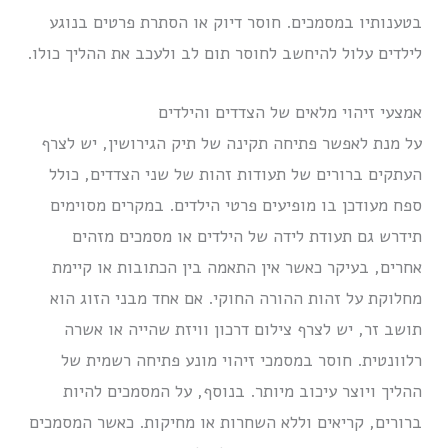
בטענותיו במסמכים. חוסר דיוק או הסתרת פרטים בנוגע
לילדים עלול להיחשב לחוסר תום לב ולעכב את ההליך כולו.
אמצעי זיהוי מלאים של הצדדים והילדים
על מנת לאפשר פתיחה תקינה של תיק הגירושין, יש לצרף
העתקים ברורים של תעודות זהות של שני הצדדים, כולל
ספח מעודכן בו מופיעים פרטי הילדים. במקרים מסוימים
תידרש גם תעודת לידה של הילדים או מסמכים מזהים
אחרים, בעיקר כאשר אין התאמה בין הכתובות או קיימת
מחלוקת על זהות ההורה החוקי. אם אחד מבני הזוג הוא
תושב זר, יש לצרף צילום דרכון וויזת שהייה או אשרה
רלוונטית. חוסר במסמכי זיהוי מונע פתיחה רשמית של
ההליך ויוצר עיכוב מיותר. בנוסף, על המסמכים להיות
ברורים, קריאים וללא השחרות או מחיקות. כאשר המסמכים