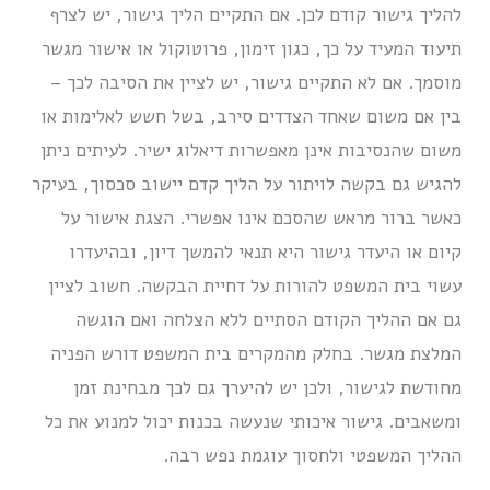
להליך גישור קודם לכן. אם התקיים הליך גישור, יש לצרף
תיעוד המעיד על כך, כגון זימון, פרוטוקול או אישור מגשר
מוסמך. אם לא התקיים גישור, יש לציין את הסיבה לכך –
בין אם משום שאחד הצדדים סירב, בשל חשש לאלימות או
משום שהנסיבות אינן מאפשרות דיאלוג ישיר. לעיתים ניתן
להגיש גם בקשה לויתור על הליך קדם יישוב סכסוך, בעיקר
כאשר ברור מראש שהסכם אינו אפשרי. הצגת אישור על
קיום או היעדר גישור היא תנאי להמשך דיון, ובהיעדרו
עשוי בית המשפט להורות על דחיית הבקשה. חשוב לציין
גם אם ההליך הקודם הסתיים ללא הצלחה ואם הוגשה
המלצת מגשר. בחלק מהמקרים בית המשפט דורש הפניה
מחודשת לגישור, ולכן יש להיערך גם לכך מבחינת זמן
ומשאבים. גישור איכותי שנעשה בכנות יכול למנוע את כל
ההליך המשפטי ולחסוך עוגמת נפש רבה.