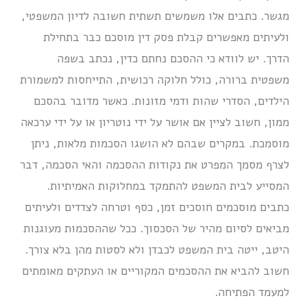
מגשר. כתבים אלו משמשים תשתית חשובה לדיון המשפטי,
ולעיתים מאפשרים קבלת פסק דין מוסכם כבר בתחילת
הדרך. יש לוודא כי ההסכם נחתם כדין, נכתב בשפה
משפטית ברורה, כולל חלוקה רכושית, התייחסות למשמורת
הילדים, הסדרי שהות ודמי מזונות. כאשר מדובר בהסכם
ממון, חשוב לציין אם אושר על ידי נוטריון או על ידי ערכאה
מוסמכת. במקרים שבהם לא הושגו הסכמות מלאות, ניתן
לצרף מסמך המפרט את נקודות ההסכמה והאי הסכמה, דבר
המסייע לבית המשפט להתמקד במחלוקות האמיתיות.
כתבים מוסכמים חוסכים זמן, כסף וטרחה לצדדים ולעיתים
מביאים לסיום מהיר של הסכסוך. ככל שההסכמות מעוגנות
היטב, ייטה בית המשפט לכבדן ולא לסטות מהן בלא צורך.
חשוב להביא את ההסכמים המקוריים או העתקים מאומתים
למעמד הפתיחה.