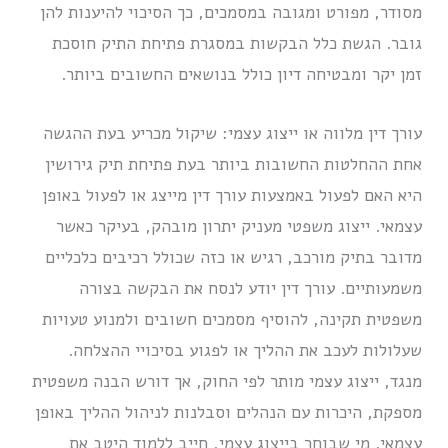
מסודר, מפורט ומגובה במסמכים, כך הסיכוי להיענות להן
גובר. הגשת כלל הבקשות במסגרת פתיחת התיק חוסכת
זמן יקר ומבטיחה דיון כולל בנושאים החשובים ביותר.
עורך דין מלווה או ייצוג עצמי: שיקול מכריע בעת ההגשה
אחת ההחלטות החשובות ביותר בעת פתיחת תיק גירושין
היא האם לפעול באמצעות עורך דין מייצג או לפעול באופן
עצמאי. ייצוג משפטי מעניק יתרון מובהק, בעיקר כאשר
מדובר בתיק מורכב, רגיש או כזה שכולל רכיבים כלכליים
משמעותיים. עורך דין יודע לנסח את הבקשה בצורה
משפטית תקינה, להוסיף מסמכים חשובים ולמנוע טעויות
שעלולות לעכב את ההליך או לפגוע בסיכויי ההצלחה.
מנגד, ייצוג עצמי מותר לפי החוק, אך דורש הבנה משפטית
מספקת, היכרות עם הנהלים וסבלנות לניהול ההליך באופן
עצמאי. מי שבוחר בייצוג עצמי, חייב ללמוד היטב את