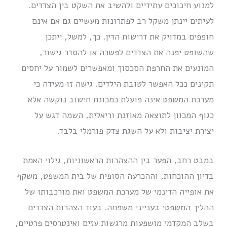
למנוע חיכוכים עתידיים ולהשיב את השקט בין הצדדים.
לעיתים יינתן משקל רב לפתרונות מעשיים גם אם אינם
חופפים במדויק את דרישות הדין. כך, למשל, ייתכן
שהשופט יפנה את הצדדים לפשרה או להסדר גישור,
המונעים את החרפת הסכסוך ומאפשרים לשמור על יחסים
תקינים ככל האפשר לטובת הילדים. גישה זו מעידה כי
מערכת המשפט אינה פועלת כמכונת חישוב נוקשה אלא
כגוף המכוון לתוצאה מאוזנת וריאלית, השמה דגש על
יצירת יציבות ולא על השגת צדק פורמלי בלבד.
במבט רחב, הפער בין ההצהרות הראשוניות, גילוי האמת
בדיון ההוכחות, וההכרעה הסופית של בית המשפט, משקף
את אופייה הדינמי של מערכת המשפט ואת מורכבותו של
ההליך המשפטי בענייני משפחה. בעוד הצהרות הצדדים
בשלב המקדמי מושפעות מרגשות עזים ואינטרסים פרטיים,