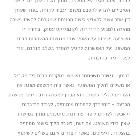
לבחור אסטרטגיה של הסלמה, מתוך הנחה שכך יגדיל את
הסיכויים להגיע להסכם משופר עבור לקוחו, בעוד שעורך
דין אחר עשוי להעדיף גישה מפויסת שמטרתה להשיג פשרה
מהירה ולמנוע הידרדרות לקונפליקט עמוק. בחירה זו
משפיעה ישירות על האופן שבו מוגשות ההצהרות לבית
המשפט ועל האפשרות להגיע להסדר בשלב מוקדם, עוד
לפני הדיון בהוכחות.
בנוסף,
גישור משפחתי
משמש במקרים רבים כלי מקביל
או משלים להליך המשפטי. כאשר בית המשפט מפנה את
הצדדים להליך גישור, הוא מכוון למטרה רחבה יותר מהשגת
הכרעה – זוהי דרך להפחית עימותים, לעודד הידברות,
ולאפשר לצדדים ליצור פתרונות מוסכמים מתוך גמישות
שאין בידי השופט. עם זאת, לא כל הליך גישור מסתיים
בהצלחה, ולעיתים, כאשר הצדדים אינם בשלים לשיתוף