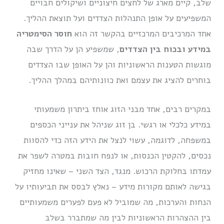
שלב, קיים מארג של לחצים חיצוניים ושיקולים חבויים
המשפיעים על אופן התנהלות הצדדים ועל תוצאת ההליך.
אחד המרכיבים המרכזיים בהקשר זה הוא
חוסר הסימטריה
במידע ובכוח בין הצדדים
, שמשפיע הן על הדרך שבה
מוגשות הטענות הראשוניות והן על האופן שבו הצדדים
בוחרים להציג את עצמם ואת כוונותיהם במהלך ההליך.
במקרים רבים, אחד מבני הזוג אוחז ביתרון משמעותי
במידע כלכלי או רגשי. בן זוג שניהל את ענייני הכספים
במשפחה, לדוגמה, עשוי לנצל את הידע הזה כדי להסוות
נכסים, להקטין הכנסות, או לנפח חובות במטרה לשפר את
עמדתו בחלוקת הרכוש. מנגד, הצד השני – שאינו מחזיק
בגישה לאותם מקורות מידע – נאלץ לבסס את תביעותיו על
הנחות והערכות, מה שמוביל לא פעם לפערים משמעותיים
בין ההצהרות הראשוניות לבין מה שמתברר בשלב