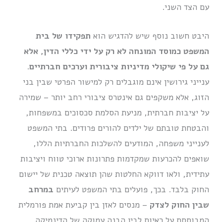
עם הצד השני.
היבט חשוב נוסף שיש להדגיש הוא
תפקידו של בית
המשפט כמוסד המונחה לא רק על ידי כללי הדין, אלא
גם על פי שיקולי מדיניות ציבורית וערכים חברתיים
.
ענייני גירושין אינם מוגבלים רק למישור הפרטי שבין בני
הזוג, אלא משקפים גם אינטרס ציבורי רחב יותר – שמירה
על יציבות חברתית, מניעת הסלמת סכסוכים במשפחות,
והבטחת טובתם של ילדים להורים פרודים. בתי המשפט
לענייני משפחה, המודעים להשלכות החברתיות הללו,
שואפים להכרעות שמקדמות פתרונות ארוכי טווח ויציבות
עתידית, ולאו דווקא החלטות שהן תוצאה טכנית של יישום
החוק בלבד. בכך, פועלים בתי המשפט לעיתים
במרחב
שבין החוק לצדק
– מנסים לאזן בין קביעת אמת פורמלית
המבוססת על ראיות לבין הבנה עמוקה של הדינמיקה