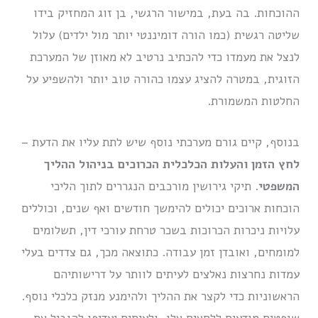
ההוכחות. בה בעת, במישור הרגשי, בן זוג המחזיק בידו
שליטה רגשית (כמו הורה דומיננטי יותר מול ילדים) עלול
לנצל את מעמדו כדי להכתיב נרטיב לא מאוזן של המערכת
הזוגית, במטרה להציג עצמו כהורה טוב יותר ולהשפיע על
החלטות המשמורת.
בנוסף, קיים גורם מערכתי נוסף שיש לתת עליו את הדעת –
לחץ הזמן והעלות הכלכלית הכרוכים בניהול ההליך
המשפטי
. תיקי גירושין מורכבים הנגררים לתוך הליכי
הוכחות ארוכים יכולים להימשך חודשים ואף שנים, וכוללים
עלויות ניכרות הכרוכות בשכר טרחת עורכי דין, תשלומים
למומחים, ואובדן זמן עבודה. כתוצאה מכך, גם צדדים בעלי
עמדות נחרצות נאלצים לעיתים לוותר על דרישותיהם
הראשוניות כדי לקצר את ההליך ולהימנע מנזק כלכלי נוסף.