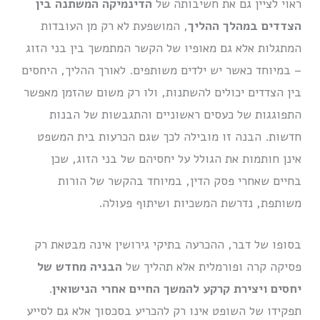
ראוי לציין גם את חשיבותה של
הדינמיקה המשתנה בין
הצדדים במהלך ההליך
, המושפעת לא רק מן העובדות
המתגלות אלא גם מאופיו של הקשר המתמשך בין בני הזוג
– במיוחד כאשר יש ילדים משותפים. לאורך ההליך, היחסים
בין הצדדים יכולים להשתנות, ולו רק משום שהזמן מאפשר
התפוגגות של כעסים ראשוניים והתגבשות של הבנות
חדשות. הבנה זו מובילה לכך שגם הכרעות בית המשפט
אינן חותמות את הגולל על יחסיהם של בני הזוג, שכן
בחיים שאחרי פסק הדין, במיוחד בהקשר של הורות
משותפת, נדרשת המשכיות ושיתוף פעולה.
בסופו של דבר, ההכרעה בתיקי גירושין אינה מבטאת רק
פסיקה קרה ופורמלית אלא תהליך של
הבניה מחדש של
יחסים ויצירת קרקע להמשך החיים אחרי הנישואין
.
תפקידו של השופט אינו רק להכריע בסכסוך אלא גם לסייע