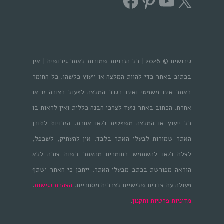
Facebook
Pinterest
YouTube
X
גירושים © 2026 | כל הזכויות שמורות לאתר גירושים | אין
בכתוב באתר כדי להוות המלצה או ייעוץ כלשהו. כל החומר
באתר אינו משפטי ואינו בגדר המלצה לפעול בצורה זו או
אחרת. הכתוב באתר נועד לצרכי הבנה כללית ואין לראות בו
כל ייעוץ או המלצה משפטית ו/או אחרת. הזכויות לתוכן
האתר שמורות לבעלי האתר בלבד. אין להעתיק, לשכפל,
לצלם ו/או להשתמש בחומרים מהאתר בשום צורה ללא
הוראה מפורשת בכתב מבעלי האתר. ייתכן כי האתר ישתף
פעולה עם צדדים שלישיים לצרכים מסחריים.
הצהרת נגישות
.
מדיניות פרטיות ותקנון
.