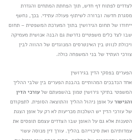
לצדדים לפתוח דף חדש, תוך הפחתת המתחים והגדרת
מסגרת חדשה וברורה לשיתוף פעולה עתידי. בכך, נחשף
ייחודו של תחום הגירושין בתוך המערכת המשפטית – תחום
שבו לצד כלים משפטיים נדרשת גם הבנה אנושית מעמיקה
ויכולת לנווט בין האינטרסים המנוגדים של ההווה לבין
צורכי העתיד של בני המשפחה כולה.
הפערים בפסקי הדין בגירושין
אחד הנדבכים המהותיים בהבנת הפערים בין שלבי ההליך
המשפטי בתיקי גירושין טמון בהשפעתם של
עורכי הדין
והגישור
על אופן ניהול ההליך והתוצאה הסופית. לתפקודם
של עורכי הדין יש השלכות מכריעות לא רק על אופן הצגת
הטענות אלא גם על האופן שבו הצדדים עצמם תופסים את
עמדותיהם ואת סיכוייהם בהליך. עורך דין מנוסה עשוי