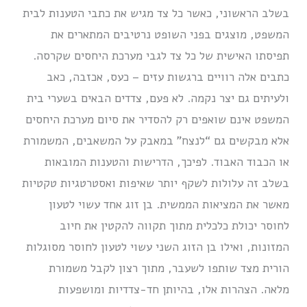
בשלב הראשוני, כאשר כל צד מגיש את כתבי הטענות לבית
המשפט, מוצגים בפני השופט נרטיבים המתארים את
תפיסתו האישית של כל צד לגבי מערכת היחסים שקרסה.
כתבים אלה רוויים ברגשות עזים – כעס, אכזבה, כאב
ולעיתים גם יצר נקמה. לא פעם, צדדים הבאים בשערי בית
המשפט אינם שואפים רק להסדיר את סיום מערכת היחסים
אלא מבקשים גם “לנצח” במאבק על המשאבים, המשמורת
או הכבוד האבוד. לפיכך, הדרישות והטענות המובאות
בשלב זה עלולות לשקף יותר שאיפות ואסטרטגיות טקטיות
מאשר את המציאות הממשית. בן זוג אחד עשוי לטעון
לחוסר יכולת כלכלית מתוך תקווה להקטין את חיוב
המזונות, ואילו בן הזוג השני עשוי לטעון לחוסר מסוגלות
הורית מצד שותפו לשעבר, מתוך רצון לקבל משמורת
מלאה. הצהרות אלו, בהיותן חד-צדדיות ומושפעות