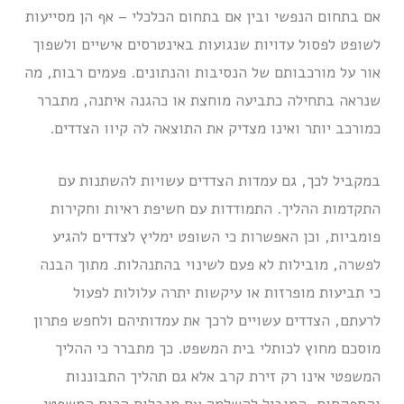
אם בתחום הנפשי ובין אם בתחום הכלכלי – אף הן מסייעות
לשופט לפסול עדויות שנגועות באינטרסים אישיים ולשפוך
אור על מורכבותם של הנסיבות והנתונים. פעמים רבות, מה
שנראה בתחילה כתביעה מוחצת או כהגנה איתנה, מתברר
כמורכב יותר ואינו מצדיק את התוצאה לה קיוו הצדדים.
במקביל לכך, גם עמדות הצדדים עשויות להשתנות עם
התקדמות ההליך. התמודדות עם חשיפת ראיות וחקירות
פומביות, וכן האפשרות כי השופט ימליץ לצדדים להגיע
לפשרה, מובילות לא פעם לשינוי בהתנהלות. מתוך הבנה
כי תביעות מופרזות או עיקשות יתרה עלולות לפעול
לרעתם, הצדדים עשויים לרכך את עמדותיהם ולחפש פתרון
מוסכם מחוץ לכותלי בית המשפט. כך מתברר כי ההליך
המשפטי אינו רק זירת קרב אלא גם תהליך התבוננות