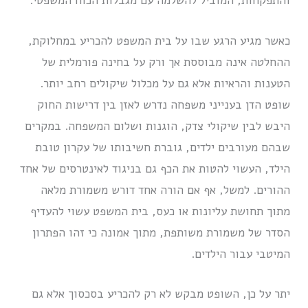
והתפקחות, המוביל להשלמה עם מגבלות הכוח המשפטי.
כאשר מגיע הרגע שבו על בית המשפט להכריע במחלוקת,
ההחלטה אינה מבוססת אך ורק על בחינה פורמלית של
הטענות והראיות אלא גם על מכלול שיקולים רחב יותר.
שופט הדן בענייני משפחה נדרש לאזן בין דרישות החוק
היבש לבין שיקולי צדק, הוגנות ושלום המשפחה. במקרים
שבהם מעורבים ילדים, גוברת חשיבותו של עקרון טובת
הילד, העשוי להטות את הכף גם בניגוד לאינטרסים של אחד
ההורים. למשל, אף אם הורה אחד דורש משמורת מלאה
מתוך תחושת עליונות או כעס, בית המשפט עשוי להעדיף
הסדר של משמורת משותפת, מתוך אמונה כי זהו הפתרון
המיטבי עבור הילדים.
יתר על כן, השופט מבקש לא רק להכריע בסכסוך אלא גם