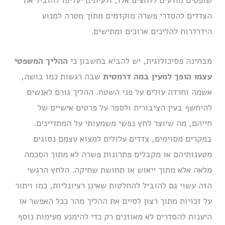
שופטים מודעים ללחצים אלו, ולעיתים יעדיפו להוביל את
הצדדים להסדרי פשרה מוקדמים מתוך מטרה למנוע
הידרדרות להליכים ארוכים ומתישים.
מבחינה פסיכולוגית, יש להביא בחשבון כי
ההליך המשפטי
עצמו הופך למעין במה דרמטית
שבה רגשות כמו בושה,
אשמה וחרדה עולים על פני השטח. ההליך גורם לאנשים
להיחשף בעין הציבורית ולספר על פרטים אישיים של
חייהם, מה שיוצר לחץ נפשי משמעותי על המתדיינים.
במקרים מסוימים, צדדים עלולים למצוא עצמם נסוגים
מטענותיהם או מקבלים פתרונות פשרה לא מתוך הסכמה
מלאה אלא מתוך ייאוש או תחושת שחיקה. הלחץ הרגשי
הזה עשוי גם להוביל להחלטות שאינן רציונליות, כמו ויתור
על זכויות מתוך רצון לסיים את ההליך מהר ככל האפשר או
היענות להסדרים לא מאוזנים רק כדי להימנע מעימות נוסף