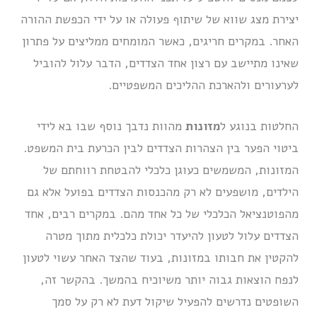
יצירת מצג שווא של שיתוף פעולה או על ידי הכפשת ההורה
האחר. במקרים חריגים, כאשר המומחים ממליצים על פתרון
שאינו מתיישב עם רצון אחד הצדדים, הדבר עלול להוביל
לערעורים ולהארכת ההליכים המשפטיים.
החלטות בנוגע ל
מזונות
מהוות נדבך נוסף שבו בא לידי
ביטוי הפער בין הצהרות הצדדים לבין הכרעת בית המשפט.
המזונות, המשמשים כעוגן כלכלי להבטחת רווחתם של
הילדים, מושפעים לא רק מהכנסות הצדדים בפועל אלא גם
מהפוטנציאל הכלכלי של כל אחד מהם. במקרים רבים, אחד
הצדדים עלול לטעון להיעדר יכולת כלכלית מתוך מטרה
להקטין את חבותו במזונות, בעוד שהצד האחר עשוי לטעון
לנפח הוצאות גבוה יותר משיוכיח בהמשך. בהקשר זה,
השופטים נדרשים להפעיל שיקול דעת לא רק על סמך