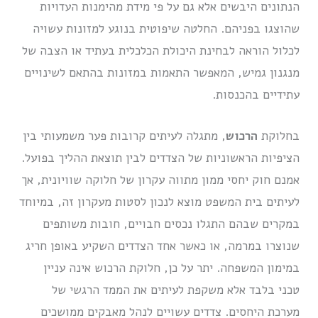
הנתונים היבשים אלא גם על פי מידת מהימנות העדויות
שהוצגו בפניהם. החלטה שיפוטית בנוגע למזונות עשויה
לכלול הוראה לבחינת היכולת הכלכלית בעתיד או הצבה של
מנגנון גמיש, המאפשר התאמות במזונות בהתאם לשינויים
עתידיים בהכנסות.
בחלוקת
הרכוש
, מתגלה לעיתים קרובות פער משמעותי בין
הציפיות הראשוניות של הצדדים לבין תוצאת ההליך בפועל.
אמנם חוק יחסי ממון מתווה עקרון של חלוקה שוויונית, אך
לעיתים בית המשפט מוצא לנכון לסטות מעקרון זה, במיוחד
במקרים שבהם התגלו נכסים חבויים, חובות משותפים
שנוצרו במרמה, או כאשר אחד הצדדים השקיע באופן חריג
במימון המשפחה. יתר על כן, חלוקת הרכוש אינה עניין
טכני בלבד אלא משקפת לעיתים את הממד הרגשי של
מערכת היחסים. צדדים עשויים לנהל מאבקים ממושכים