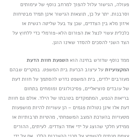
פעולה, הגישור עלול להפוך למרחב נוסף של עימותים
וסרבנות. יתר על כן, תוצאות הגישור אינן תמיד מבטיחות
איזון מלא בין הצדדים, שכן צד בעל שליטה רגשית או
כלכלית עשוי לנצל את הפורום הלא-פורמלי כדי ללחוץ על
הצד השני להסכים להסדר שאינו הוגן.
ממד נוסף שדורש בחינה הוא
השפעת חוות הדעת
המקצועיות
על עיצוב הכרעת בית המשפט. במקרים שבהם
מעורבים ילדים, בית המשפט נדרש להסתמך על חוות דעת
של עובדים סוציאליים, פסיכולוגים ומומחים בתחום
בריאות הנפש, המתמקדים בטובתו של הילד. אולם גם חוות
דעת אלו אינן נטולות פגמים – הן עשויות להיות מושפעות
מטעויות בהערכת המצב המשפחתי, מהטיות תרבותיות או
ממידע חלקי שהוצג על ידי אחד הצדדים. לעיתים, ההורים
עצמם מנסים להשפיע על תכני ההערכות הללו, אם על ידי