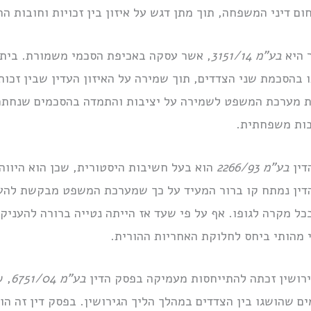
 דיני המשפחה, תוך מתן דגש על איזון בין זכויות וחובות הה
ר היא
בע”מ 3151/14
, אשר עסקה באכיפת הסכמי משמורת. בית 
הסכמת שני הצדדים, תוך שמירה על האיזון העדין שבין זכות 
ות מערכת המשפט לשמירה על יציבות והתמדה בהסכמים שנחתמ
יבות משפחתית.
דין
בע”מ 2266/93
הוא בעל חשיבות היסטורית, שכן הוא היוו
ין נמתח קו ברור המעיד על כך שמערכת המשפט מבקשת להעניק
בכל מקרה לגופו. אף על פי שעד אז הייתה נטייה ברורה להעני
י מהותי ביחס לחלוקת האחריות ההורית.
גירושין זכתה להתייחסות מעמיקה בפסק הדין
בע”מ 6751/04
, 
 שהושגו בין הצדדים במהלך הליך הגירושין. בפסק דין זה הו