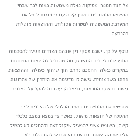
על הצד המפר. פסיקות כאלה משמשות כאות לכך שבתי
המשפט מתמודדים באופן קשה עם ניסיונות לנצל את
המערכת המשפטית למטרות פסולות, וההוצאות מוטלות
כהרתעה.
נוסף על כך, ישנם פסקי דין שבהם הצדדים הגיעו להסכמות
מחוץ לכותלי בית המשפט, מה שהוביל להוצאות מופחתות.
במקרים כאלה, ההסכם נחתם תוך שיתוף פעולה, וההוצאות
פחתו משמעותית. גישה זו מדגימה את היתרון של פתרונות
גישור והשגת הסכמות, וכיצד הן עשויות להקל על הצדדים.
שופטים גם מתחשבים במצב הכלכלי של הצדדים לפני
ההטלה של הוצאות משפט. כאשר צד נמצא במצב כלכלי
קשה, השופט עשוי להפעיל שיקול דעת ולהחליט לא להטיל
עליו את ההוצאות, גם אם הוא אחראי להתנהלות לא