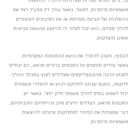
כך, ניתן למנוע טעויות שעלולות להוביל להוצאות
משפטיות מיותרות. למשל, כאשר עורך דין מסביר לצד את
ההשלכות של תביעה מסוימת או את הסיכונים הקשורים
להליך מסוים, הוא יכול לעזור לו להימנע מהגשת תביעות
שאינן מוצדקות.
לבסוף, חשוב להזכיר את נושא ההסכמות המקדמיות.
כאשר צדדים חותמים על הסכמים ברורים מראש, הם יכולים
למנוע הרבה מהקונפליקטים שעלולים לצוץ במהלך ההליך.
לדוגמה, הסכם שנוגע לחלוקת רכוש או להסדרי משמורת
יכול לשמש בסיס להליך משפטי חלק יותר. כאשר יש
הסכמות מראש, הצדדים יודעים מהן זכויותיהם וחובותיהם,
דבר שמפחית את הסיכוי למחלוקות שיגרמו להוצאות
משפטיות מיותרות.