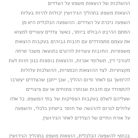
ההשלכות של הוצאות משפט על הצדדים
הוצאות משפט בתהליך הגירושין יכולות להיות בעלות
השפעה ניכרת על הצדדים. ההשפעה הכלכלית היא מן
הסתם ההיבט הבולט ביותר, כאשר צדדים עשויים למצוא
את עצמם מתמודדים עם חובות גבוהים בעקבות הוצאות
משפטיות. החובות עשויות להיגרם כתוצאה משכר טרחה
לעורכי דין, תשלומי אגרות, והוצאות נוספות כגון חוות דעת
מקצועיות. לצד ההוצאות הכספיות, ההשלכות עלולות
להימשך גם לאחר סיום ההליך, שכן ייתכן שהצדדים יצטרכו
להתמודד עם חובות שנותרו פתוחים או עם פיצויים
שעליהם לשלם בעקבות הפסיקות של בתי המשפט. כל אלה
עלולים לגרום להרגשה של חוסר ביטחון כלכלי, והשפעה
על אורח החיים של הצדדים לאחר הגירושין.
בנוסף להשפעה הכלכלית, הוצאות משפט בתהליך הגירושין