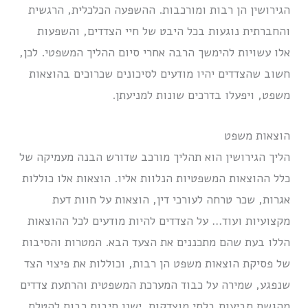
הגירושין הן רבות ומורכבות. ההשפעה הכלכלית, הרגשית
והחברתית נוגעות בכל היבט של חיי הצדדים, והשפעות
אלו עשויות להימשך הרבה אחרי סיום ההליך המשפטי. לכן,
חשוב שהצדדים יהיו מודעים לסיכונים שכרוכים בהוצאות
משפט, ויפעלו בדרכים שונות למניעתן.
הוצאות משפט
הליך הגירושין הוא תהליך מורכב שדורש הבנה מעמיקה של
כלל ההוצאות המשפטיות הנלוות אליו. הוצאות אלו כוללות
אגרות, שכר טרחה לעורכי דין, הוצאות על חוות דעת
מקצועיות ועוד… על הצדדים להיות מודעים לכל ההוצאות
הללו בעת שהם מתכננים את הצעד הבא. המטרות והסיבות
של פסיקת הוצאות משפט הן רבות, וכוללות את פיצוי הצד
שנפגע, שמירה על כבוד המערכת המשפטית והרתעת צדדים
מהגשת תביעות בלתי מוצדקות. ישנן סיבות רבות להטלת