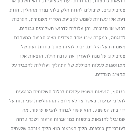
הוצאות נוספות, כמו חוות דעת מקצועיות, רואי חשבון או
פסיכולוגים, שיכולים להוות חלק בלתי נפרד מההליך. חוות
דעת אלו עשויות לשמש לקביעת הסדרי משמורת, הערכות
רכוש או מזונות, והן עלולות לדרוש תשלומים גבוהים.
לדוגמה, במקרה שבו אחד הצדדים מציג תביעה המערבת
משמורת על הילדים, יכול להיות צורך בחוות דעת של
פסיכולוג על מנת להעריך את טובת הילד. הוצאות אלו
מתווספות לעלות הכוללת של התהליך ועלולות להכביד על
תקציב הצדדים.
בנוסף, הוצאות משפט עלולות לכלול תשלומים הנוגעים
להליכי ערעור. כאשר צד לא מרוצה מההחלטות שניתנות על
ידי בית המשפט, הוא עשוי לבחור להגיש ערעור, מה
שמוביל להוצאות נוספות כמו אגרות ערעור ושכר טרחה
לעורכי דין נוספים. הליך הערעור הוא הליך מורכב שלעתים