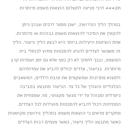
תק### דרכי מניעה לתשלום הוצאות משפט מיותרות
במהלך הליך הגירושין, ישנן מספר דרכים שבהן ניתן
להקטין את הסיכוי להוצאות משפט גבוהות או מיותרות.
אחת השיטות היעילות ביותר היא לבצע הליך גישור. הליך
זה מאפשר לצדדים להגיע להסכמות מחוץ לכותלי בית
המשפט, ובכך לחסוך לא רק כסף אלא גם זמן ועמדות קרב
מיותרות. בגישור, צדדים יכולים להביע את עמדותיהם
ולמצוא פתרונות שמשקפים את טובת הילדים, המשאבים
הכלכליים והצורך של כל צד. הגישור מתבצע בסביבה
ניטרלית ומנוהל על ידי מגשר מקצועי, מה שמפחית את
המתיחות ויכול להביא להסכמות מועילות לכל הצדדים.
מחקרים מראים כי הוצאות משפט בתהליך גירושין מקוטעות
כאשר מתבצע הליך גישור, כאשר פעמים רבות הצדדים