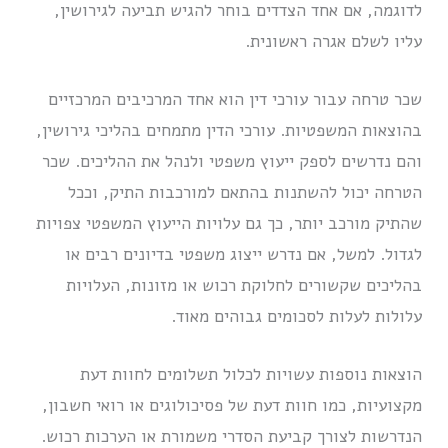
לדוגמה, אם אחד הצדדים בוחר להגיש תביעה לגירושין,
עליו לשלם אגרה ראשונית.
שכר טרחה עבור עורכי דין הוא אחד המרכיבים המרכזיים
בהוצאות המשפטיות. עורכי הדין מתמחים בהליכי גירושין,
והם נדרשים לספק ייעוץ משפטי ולנהל את ההליכים. שכר
הטרחה יכול להשתנות בהתאם למורכבות התיק, וככל
שהתיק מורכב יותר, כך גם עלויות הייעוץ המשפטי צפויות
לגדול. למשל, אם נדרש ייצוג משפטי בדיונים רבים או
בהליכים שקשורים לחלוקת רכוש או מזונות, העלויות
עלולות לעלות לסכומים גבוהים מאוד.
הוצאות נוספות עשויות לכלול תשלומים לחוות דעת
מקצועיות, כמו חוות דעת של פסיכולוגים או רואי חשבון,
הנדרשות לצורך קביעת הסדרי משמורת או הערכות רכוש.