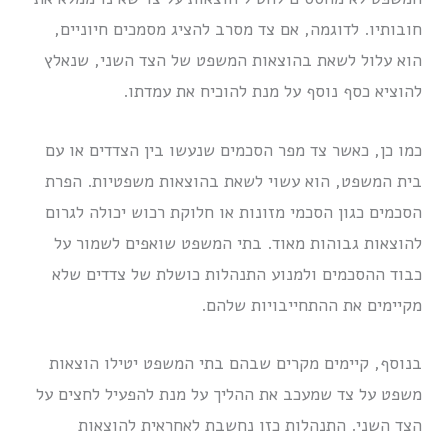
חובותיו. לדוגמה, אם צד מסרב להציג מסמכים חיוניים,
הוא עלול לשאת בהוצאות המשפט של הצד השני, שנאלץ
להוציא כסף נוסף על מנת להוכיח את עמדתו.
כמו כן, כאשר צד מפר הסכמים שנעשו בין הצדדים או עם
בית המשפט, הוא עשוי לשאת בהוצאות משפטיות. הפרת
הסכמים כגון הסכמי מזונות או חלוקת רכוש יכולה לגרום
להוצאות גבוהות מאוד. בתי המשפט שואפים לשמור על
כבוד ההסכמים ולמנוע התנהלות כושלת של צדדים שלא
מקיימים את ההתחייבויות שלהם.
בנוסף, קיימים מקרים שבהם בתי המשפט יטילו הוצאות
משפט על צד שמעכב את ההליך על מנת להפעיל לחצים על
הצד השני. התנהלות כזו נחשבת לאחראית להוצאות