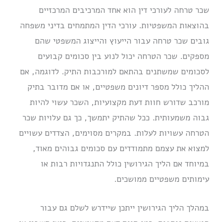
שכר טרחה לעורכי דין הוא אחד המרכיבים המרכזיים
בהוצאות המשפטיות. עורכי הדין המתמחים בדיני משפחה
גובים שכר טרחה עבור הייעוץ והייצוג המשפטי שהם
מספקים. שכר הטרחה יכול לנוע בין סכומים קבועים
לסכומים שמשתנים בהתאם למורכבות התיק. לדוגמה, אם
ההליך כולל מספר דיונים משפטיים, או אם מדובר בתיק
מורכב שדורש חוות דעת מקצועיות, השכר עשוי להיות
גבוה משמעותית. ככל שהתיק יתמשך, כך גם עלויות שכר
הטרחה עשויות לעלות. במקרים מסוימים, הצדדים עשויים
למצוא את עצמם מתמודדים עם סכומים גבוהים מאוד,
במיוחד אם הליך הגירושין כולל התנגדויות רבות או
עימותים משפטיים ממושכים.
במהלך הליך הגירושין ייתכן שיידרש לשלם גם עבור