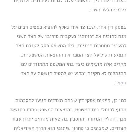
בעובדה שההליך המשפטי עלול לגרום לעיכובים ולנזקים
כלכליים לצד השני.
בפסק דין אחר, שבו צד אחד נאלץ להוציא כספים רבים על
מנת להוכיח את זכויותיו בעקבות סירובו של הצד השני
להעביר מסמכים חיוניים, בית המשפט פסק לטובת הצד
הנפגע והטיל על הצד המפר את ההוצאות המשפטיות.
מקרים אלה מדגימים כיצד בתי המשפט מתמודדים עם
התנהלות לא תקינה ומדוע יש להטיל הוצאות על הצד
המפר.
כמו כן, קיימים פסקי דין שבהם הצדדים הגיעו להסכמות
מחוץ לכותלי בית המשפט, והוצאות המשפט פחתו כתוצאה
מכך. ההליך המזורז והחסכון בהוצאות מהווים יתרון עבור
הצדדים, שמבינים כי פתרון שיתופי הוא הדרך האידיאלית