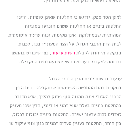
השאיפה לעשיית צדק ולמניעת עיוות דין.
למען הסר ספק, יודגש כי החלטות שאינן סופיות, היינו
החלטות ביניים או החלטות שטרם הוכרעו בסוגיות
המהותיות שבמחלוקת, אינן מקימות זכות ערעור אוטומטית
לבית הדין הרבני הגדול. על הצד המעוניין בכך, לפנות
בבקשה מיוחדת לקבלת
רשות ערעור
, כפי שיפורט בהמשך
ובדומה למקובל בערכאת השיפוט האזרחית המקבילה.
ערעור ברשות לבית הדין הרבני הגדול
במקרים בהם ההחלטה השיפוטית שנתקבלה בבית הדין
הרבני האזורי אינה מהווה סוף פסוק להליך, אלא מדובר
בהחלטת ביניים בעלת אופי זמני או דיוני, הדין אינו מעניק
לצדדים זכות ערעור ישירה. החלטות ביניים יכולות לכלול,
בין היתר, החלטות בעניין סעדים זמניים כגון צווי עיקול או