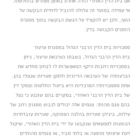
אם בית הדין האזורי הורה אחרת באופן מפורש בהחלטתו.
אי עמידה במועד זה עלולה להוביל לדחיית הבקשה על
הסף, ולכן יש להקפיד על הגשת הבקשה בתוך מסגרת
הזמנים הקבועה בדין.
סמכויות בית הדין הרבני הגדול במסגרת ערעור
בית הדין הרבני הגדול, בשבתו כערכאת ערעור, ניחן
בסמכויות רחבות היקף המאפשרות לו לבחון מחדש את
הכרעותיה של הערכאה הדיונית ולתקן טעויות שנפלו בהן.
אחת מסמכויותיו המרכזיות היא ביטול החלטות ופסקי דין
של בית הדין הרבני האזורי, במקרים בהם שוכנע כי נפל
בהם פגם מהותי. פגמים אלה יכולים לנבוע ממגוון רחב של
עילות, ביניהן טעויות בהלכה הפסוקה, טעויות עובדתיות
הנוגעות לממצאים שנקבעו על ידי בית הדין האזורי, שיקול
דעת שיפוטי מוטעה או בלתי סביר, או פגמים מהותיים