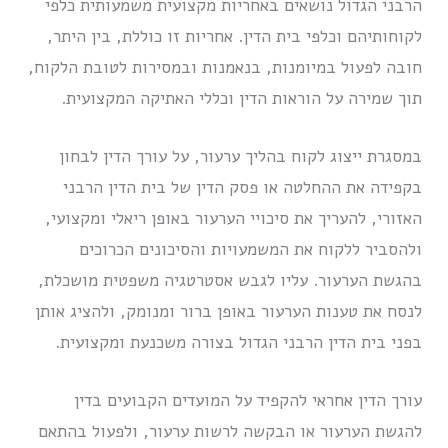
הרבני הגדול נושאים באחריות מקצועית משמעותית כלפי
לקוחותיהם וכלפי בית הדין. אחריות זו כוללת, בין היתר,
חובה לפעול במיומנות, בנאמנות ובמסירות לטובת הלקוח,
תוך שמירה על הוראות הדין וכללי האתיקה המקצועית.
במסגרת ייצוג לקוח בהליך ערעור, על עורך הדין לבחון
בקפידה את ההחלטה או פסק הדין של בית הדין הרבני
האזורי, להעריך את סיכויי הערעור באופן ריאלי ומקצועי,
ולהסביר ללקוח את המשמעויות והסיכונים הכרוכים
בהגשת הערעור. עליו לגבש אסטרטגיה משפטית מושכלת,
לנסח את טענות הערעור באופן ברור ומנומק, ולהציג אותן
בפני בית הדין הרבני הגדול בצורה משכנעת ומקצועית.
עורך הדין אחראי להקפיד על המועדים הקבועים בדין
להגשת הערעור או הבקשה לרשות ערעור, ולפעול בהתאם