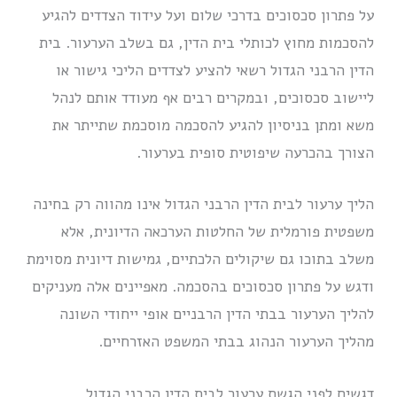
על פתרון סכסוכים בדרכי שלום ועל עידוד הצדדים להגיע
להסכמות מחוץ לכותלי בית הדין, גם בשלב הערעור. בית
הדין הרבני הגדול רשאי להציע לצדדים הליכי גישור או
ליישוב סכסוכים, ובמקרים רבים אף מעודד אותם לנהל
משא ומתן בניסיון להגיע להסכמה מוסכמת שתייתר את
הצורך בהכרעה שיפוטית סופית בערעור.
הליך ערעור לבית הדין הרבני הגדול אינו מהווה רק בחינה
משפטית פורמלית של החלטות הערכאה הדיונית, אלא
משלב בתוכו גם שיקולים הלכתיים, גמישות דיונית מסוימת
ודגש על פתרון סכסוכים בהסכמה. מאפיינים אלה מעניקים
להליך הערעור בבתי הדין הרבניים אופי ייחודי השונה
מהליך הערעור הנהוג בבתי המשפט האזרחיים.
דגשים לפני הגשת ערעור לבית הדין הרבני הגדול