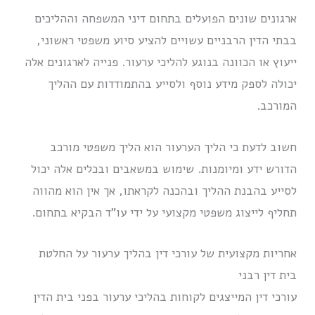
ארגונים שונים הפועלים בתחום דיני המשפחה וההליכים
בבתי הדין הרבניים עשויים להציע סיוע משפטי ראשוני,
ייעוץ או הכוונה בנוגע להליכי ערעור. פנייה לארגונים אלה
יכולה לספק מידע נוסף ולסייע בהתמודדות עם ההליך
המורכב.
חשוב לדעת כי הליך הערעור הוא הליך משפטי מורכב
הדורש ידע ומיומנות. שימוש במשאבים ובכלים אלה יכול
לסייע בהבנת ההליך ובהכנה לקראתו, אך אין הוא מהווה
תחליף לייצוג משפטי מקצועי על ידי עו”ד הבקיא בתחום.
אחריות מקצועית של עורכי דין בהליך ערעור על החלטת
בית דין רבני
עורכי דין המייצגים לקוחות בהליכי ערעור בפני בית הדין