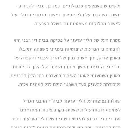
ולשימוש באמצעים טכנולוגיים. כמו כן, סביר להניח כי
יושם דגש גובר על הליכי גישור ויישוב סכסוכים ככלי יעיל
ליישוב מחלוקות משפטיות גם בשלב הערעור.
מטרת העל של הליך ערעור על פסיקה בבית דין רבני היא
להבטיח כי הכרעות שיפוטיות בענייני משפחה יתקבלו
באופן צודק, תוך יישום נכון של הדין העברי והקפדה על
סדרי דין הוגנים. המשך פיתוח ושיפור של הליך זה יתרום
באופן משמעותי לאמון הציבור במערכת בתי הדין הרבניים
וליכולתה להעניק סעד משפטי הולם לכל הפונים אליה.
שאלות נפוצות על הליך ערעור לביה”ד הרבני הגדול
לעתים קרובות עולות שאלות בקרב ציבור המתדיינים
ועורכי הדין בנוגע להיבטים שונים של הליך הערעור בבתי
הדין הרבניים. אחת השאלות הנפוצות נוגעת לזהות הגורם