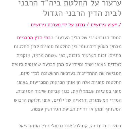
ערעור על החלטת ביה”ד הרבני
לבית הדין הרבני הגדול
/
ייעוץ גירושים
/ נכתב על ידי
מערכת גירושים
המסד הנורמטיבי של הליך הערעור ב
בתי הדין הרבניים
מבחין באופן דיכוטומי בין החלטות סופיות לבין החלטות
ביניים. זכות הערעור בזכות, כפי ששמה מרמז, מוקנית
לצדדים באופן ישיר ומיידי עם מתן הכרעה שיפוטית סופית
המביאה את ההתדיינות בערכאה הראשונה לכדי סיום.
החלטות סופיות אלה הן אותן הכרעות המכריעות באופן
סופי בסוגיות שבמחלוקת, כגון קביעת שיעור המזונות,
הסדרי המשמורת והראייה של ילדים, אופן חלוקת הרכוש
המשותף ומתן או דחיית תביעת הגירושין עצמה.
במצב דברים זה, קם לכל אחד מבעלי הדין הפוטנציאל