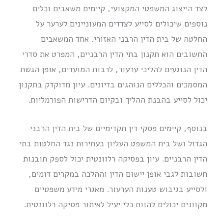
לצד הייצוג המשפטי המקצועי, קיימים משאבים וכלים
נוספים שיכולים לסייע לצדדים המעוניינים לערער על
החלטה של בית הדין הרבני האזורי. אחד המשאבים
החשובים הוא תקנון בתי הדין הרבניים, המפרט את סדרי
הדין הנוגעים להליכי ערעור, לרבות המועדים, אופן הגשת
המסמכים והכללים הנוהגים בדיונים. עיון מדוקדק בתקנון
יכול לסייע בהבנת ההליך ובקיום הדרישות הפורמליות.
בנוסף, קיימים פסקי דין תקדימיים של בית הדין הרבני
הגדול ושל בית המשפט העליון בעתירות נגד החלטות בתי
הדין הרבניים. עיון בפסיקה רלוונטית יכול לספק תובנות
חשובות לגבי אופן יישום הדין וההלכה במקרים דומים,
ולסייע בגיבוש טענות הערעור. מאגרי מידע משפטיים
מקוונים יכולים להוות כלי יעיל לאיתור פסיקה רלוונטית.