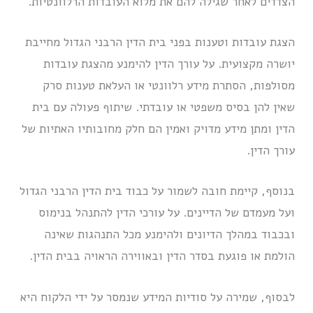
הצדדים לאחר שגילה להם את מלוא העובדות הרלוונטיות.
הצגת עובדות וטענות בפני בית הדין הרבני הגדול מחייבת
יושרה מקצועית. על עורך הדין להימנע מהצגת עובדות
מסולפות, הסתרת מידע רלוונטי או העלאת טענות סרק
שאין להן בסיס משפטי או עובדתי. שיתוף פעולה עם בית
הדין ומתן מידע מדויק ואמין הם חלק מחובותיו האתיות של
עורך הדין.
בנוסף, קיימת חובה לשמור על כבוד בית הדין הרבני הגדול
ועל מעמדם של הדיינים. על עורכי הדין להתנהל בנימוס
ובכבוד במהלך הדיונים ולהימנע מכל התנהגות שאינה
הולמת או פוגעת בסדר הדין ובאווירה הראויה בבית הדין.
לבסוף, שמירה על סודיות המידע שנמסר על ידי הלקוח היא