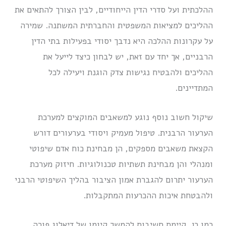
ההלכתית ועל סדרי הדין הייחודיים, לבין הצורך להתאים את
ההליכים למציאות המשפטית והחברתית המשתנה. שמירה
על עקרונות ההלכה היא נדבך יסודי בפעילות בתי הדין
הרבניים, אך יחד עם זאת, יש לבחון כיצד לייעל את
ההליכים ולהבטיח נגישות צדק הוגנת ויעילה לכל
המתדיינים.
שיקול חשוב נוסף נוגע למשאבים המוקצים למערכת
הערעור הרבנית. טיפול מעמיק ויסודי בערעורים דורש
הקצאת משאבים מספקים, הן מבחינת כוח אדם שיפוטי
ומנהלי והן מבחינת תשתיות טכנולוגיות. חיזוק מערכת
הערעור יתרום להגברת אמון הציבור בהליך השיפוטי הרבני
ולהבטחת איכות ההכרעות המתקבלות.
כמו כן, קיימת חשיבות להמשך קיומו של דיאלוג פורה