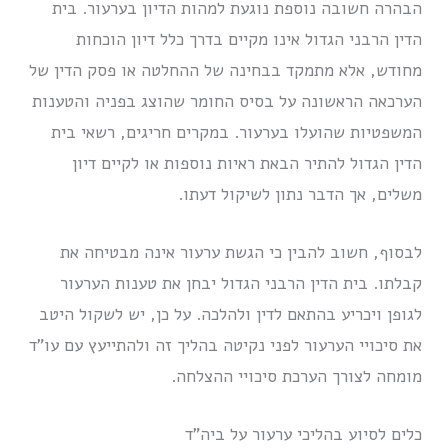
הבהרה חשובה נוספת נוגעת למהות הדיון בערעור. בית
הדין הרבני הגדול אינו מקיים בדרך כלל דיון הוכחות
מחודש, אלא מתמקד בבחינה של ההחלטה או פסק הדין של
הערכאה הראשונה על בסיס החומר שהוצג בפניה והטענות
המשפטיות שהועלו בערעור. במקרים חריגים, רשאי בית
הדין הגדול להתיר הבאת ראיות נוספות או לקיים דיון
משלים, אך הדבר נתון לשיקול דעתו.
לבסוף, חשוב להבין כי הגשת ערעור אינה מבטיחה את
קבלתו. בית הדין הרבני הגדול יבחן את טענות הערעור
לגופן ויכריע בהתאם לדין ולהלכה. על כן, יש לשקול היטב
את סיכויי הערעור לפני נקיטה בהליך זה ולהתייעץ עם עו”ד
מומחה לצורך הערכת סיכויי ההצלחה.
כלים לסיוע בהליכי ערעור על ביה”ד