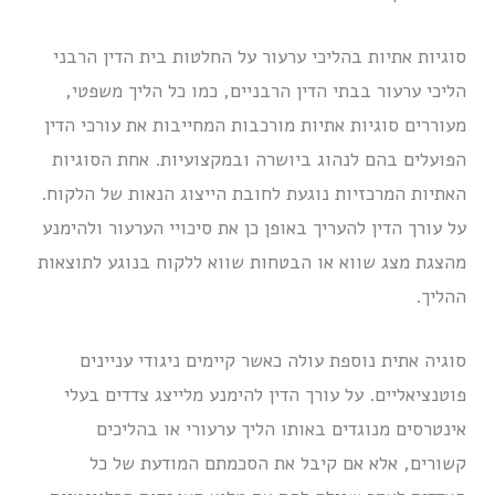
סוגיות אתיות בהליכי ערעור על החלטות בית הדין הרבני
הליכי ערעור בבתי הדין הרבניים, כמו כל הליך משפטי,
מעוררים סוגיות אתיות מורכבות המחייבות את עורכי הדין
הפועלים בהם לנהוג ביושרה ובמקצועיות. אחת הסוגיות
האתיות המרכזיות נוגעת לחובת הייצוג הנאות של הלקוח.
על עורך הדין להעריך באופן כן את סיכויי הערעור ולהימנע
מהצגת מצג שווא או הבטחות שווא ללקוח בנוגע לתוצאות
ההליך.
סוגיה אתית נוספת עולה כאשר קיימים ניגודי עניינים
פוטנציאליים. על עורך הדין להימנע מלייצג צדדים בעלי
אינטרסים מנוגדים באותו הליך ערעורי או בהליכים
קשורים, אלא אם קיבל את הסכמתם המודעת של כל