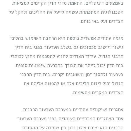
באמצעים דיגיטליים. התאמת סדרי הדין הקיימים למציאות
הטכנולוגית המתפתחת עשויה לייעל את ההליכים ולהקל על
הצדדים ועל באי כוחם.
מגמה עתידית אפשרית נוספת היא הרחבת השימוש בהליכי
גישור ויישוב סכסוכים גם בשלב הערעור בפני בית הדין
הרבני הגדול. עידוד הצדדים להגיע להסכמות מחוץ לכותלי
בית הדין יכול לייתר את הצורך בהכרעה שיפוטית סופית
בערעור ולחסוך זמן ומשאבים יקרים. בית הדין הרבני
הגדול יכול ליזום הליכים אלה או להפנות אליהם את
הצדדים במקרים מתאימים.
אתגרים ושיקולים עתידיים במערכת הערעור הרבנית
אחד האתגרים המרכזיים העומדים בפני מערכת הערעור
הרבנית הוא יצירת איזון נכון בין שמירה על המסורת