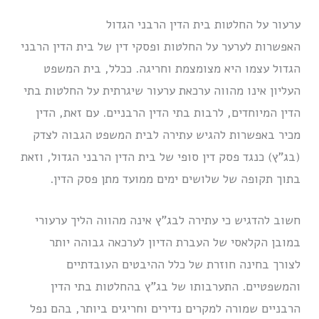
ערעור על החלטות בית הדין הרבני הגדול
האפשרות לערער על החלטות ופסקי דין של בית הדין הרבני
הגדול עצמו היא מצומצמת וחריגה. ככלל, בית המשפט
העליון אינו מהווה ערכאת ערעור שיגרתית על החלטות בתי
הדין המיוחדים, לרבות בתי הדין הרבניים. עם זאת, הדין
מכיר באפשרות להגיש עתירה לבית המשפט הגבוה לצדק
(בג”ץ) כנגד פסק דין סופי של בית הדין הרבני הגדול, וזאת
בתוך תקופה של שלושים ימים ממועד מתן פסק הדין.
חשוב להדגיש כי עתירה לבג”ץ אינה מהווה הליך ערעורי
במובן הקלאסי של העברת הדיון לערכאה גבוהה יותר
לצורך בחינה חוזרת של כלל ההיבטים העובדתיים
והמשפטיים. התערבותו של בג”ץ בהחלטות בתי הדין
הרבניים שמורה למקרים נדירים וחריגים ביותר, בהם נפל