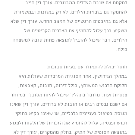
למקסם את טובת הצדדים המבוגרים. עורך דין חייב
להתמקד גם בזכויות הילדים, לא רק במזונות ובמשמורת
אלא גם בהיבטים הרגשיים של המצב החדש. עורך דין שלא
משקיע בכך עלול להחמיץ את הצרכים הקריטיים של
הילדים, דבר שיכול להוביל לתוצאה פחות טובה למשפחה
כולה.
חוסר יכולת להתמודד עם בעיות סבוכות
במהלך הגירושין, אחד הסוגיות המרכזיות שעולות היא
חלוקת הרכוש המשותף, כולל דירות, חובות, קצבאות,
פנסיות ועוד. מדובר בתהליך שיכול להיות מסובך, במיוחד
אם ישנם נכסים רבים או חובות לא ברורים. עורך דין שאינו
מנוסה בטיפול בעניינים כלכליים, או שאינו בקיא בחוקי
רכוש ופנסיה, עלול להחמיץ את הזכויות של הלקוח ולפגוע
בתוצאה הסופית של התיק. בחלק מהמקרים, עורך דין לא