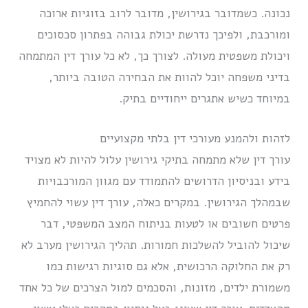
נכונה. כשמדובר בגירושין, מדובר לרוב בזוגיות ארוכה
ומורכבת, ולפיכך נדרשת יכולת גבוהה בפתרון סכסוכים
ויכולת משפטית מעולה. לצורך כך, לא כל עורך דין המתמחה
בדיני משפחה יוכל להוות את הבחירה הטובה ביותר,
במיוחד כשיש אתגרים ייחודיים בתיק.
לזהות ולהמנע מעורכי דין בלתי מקצועיים
עורך דין שלא מתמחה בתיקי גירושין עלול להיות לא מצויד
בידע ובניסיון הדרושים להתמודד עם מגוון המורכבויות
שבמהלך הגירושין. במקרים כאלה, עורך דין עשוי להחמיץ
פרטים חשובים או לטעות בניתוח המצב המשפטי, דבר
שיכול להוביל להשלכות חמורות. תהליך הגירושין מערב לא
רק את החלוקה הרכושית, אלא גם סוגיות רגישות כמו
משמורת ילדים, מזונות, והסכמים למול הצרכים של כל אחד