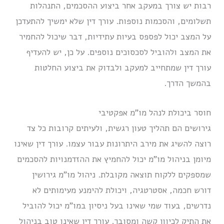
רבות יש צורך במעקב אחר ביצוע ההסכמים, התנהלות
תשלומים, והסכמות נוספות. עורך דין שלא ימשיך להתעדכן
על המצב יכול לפספס בעיות עתידיות, דבר שיכול להחמיר
את המצב ולהוביל לסכסוכים נוספים. על כן, יש להעדיף
עורך דין שמתחייב למעקב ולבדוק את ביצוע החלטות
בהמשך הדרך.
חוסר ביכולת לנהל מו”מ אפקטיבי
גירושים הם תהליך טעון רגשית, ולעיתים קרובות כל צד
רוצה להשיג את מירב היתרונות עבור עצמו. עורך דין שאינו
מיומן בניהול מו”מ יכול להחמיץ את ההזדמנויות להסכמים
שמספקים ללקוח תוצאה מקובלת. ניהול מו”מ גירושין
דורש חכמה, אסטרטגיה, ויכולת להימנע מעימותים לא
נדרשים, בעוד שמי שאינו בעל ניסיון במו”מ יכול להוביל
את התיק לכיוון קשה ומסובך. עורך דין שאינו טוב בניהול