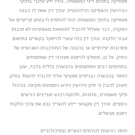
מעמיקה בתחום דיני המשפחה, כולל ידע עדכני בחוקי
הגירושין והפסיקה הרלוונטית. עורך דין שאין לו הבנה
מעמיקה בחוקי המשפחה יכול להחמיץ היבטים קריטיים של
המקרה, דבר שעלול להוביל לתוצאות משפטיות לא טובות
עבור הלקוח. עורך דין כזה עשוי להיתקל בקשיים בתיאום
פתרונות יצירתיים או בהבנה של המורכבות האנושית של
התיק. על כן, מומלץ להימנע מעורכי דין שמתמחים
בתחומים רבים ומסתפקים בהכשרה כללית בלבד, שכן
החסר בהכשרה ובניסיון ספציפי עלול להוביל להפסד בתיק.
חשוב להבין כי תיק גירושין דורש התמחות מקיפה בניהול
תיקי משמורת, מזונות, חלוקת רכוש ועניינים רגישים
נוספים. עורך דין מקצועי יידע להעריך נכון את צרכי הלקוח
וימנע מכשלים.
חוסר רגישות לגורמים רגשיים ופסיכולוגיים