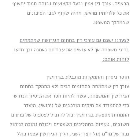
הרצויה. עורך דין אמין ובעל מקצועות גבוהה תמיד יחשוף
את כל עלויותיו מראש, ויהיה שקוף לגבי הסיכונים
שבמהלך המשפט.
לצערנו ישנם גם עורכי דין בתחום הגירושין שמתמחים
בדיני משפחה אך לא עושים את עבודתם נאמנה וכך תדעו
לזהות אותם:
חוסר ניסיון והתמקדות מוגבלת בגירושין
עורך דין שמתמחה בתחומים רבים ולא מתמקד בתחום
הגירושין והמשפחה, עשוי להיות חסר את הניסיון הנדרש
כדי להתמודד עם תיקים מורכבים של גירושין. היעדר
התמחות מספקת בגירושין יכול להוביל לפספוס של פרטים
חשובים, טעויות בתהליכים משפטיים ויכולת נמוכה לניהול
נכון של מו”מ מול הצד השני. הליך הגירושין עצמו כולל