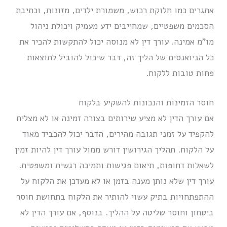
אתגרים כמו חלוקת רכוש, משמורת ילדים, מזונות, וכתיבת
הסכמים משפטיים, שמחייבים ידע מעמיק ויכולת ניהול
מו”מ אמינה. עורך דין לא מנוסה יכול להתקשות להכיר את
כל הניואנסים של הליך זה, דבר שיכול להוביל לתוצאות
פחות טובות ללקוח.
חוסר הזמינות והנכונות להשקיע בלקוח
אם עורך הדין לא מציע שירותים בצורה זמינה או לא מצליח
להקפיד על זמני תגובה מהירים, הדבר יכול להכביד מאוד
על הלקוח. תהליך הגירושין דורש ממול עורך דין להיות זמין
לשאלות דחופות, תיאום פגישות ותמיכה רגשית ומשפטית.
עורך דין שלא נותן מענה בזמן או לא מעדכן את הלקוח על
ההתפתחויות בתיק עשוי להותיר את הלקוח בתחושת חוסר
ביטחון וחוסר שליטה על ההליך. בנוסף, אם עורך הדין לא