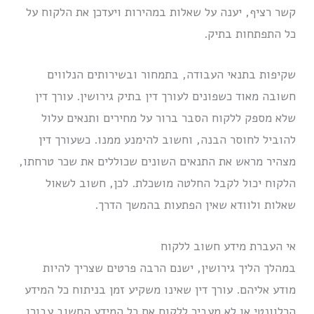
קשר רציף, יענה על שאלות במהירות ויעדכן את הלקוח על
כל התפתחות בתיק.
שקיפות בתנאי העבודה, בתמחור ובשירותים הנלווים
חשובה מאוד כשפונים לעורך דין בתיק גירושין. עורך דין
שלא מספק ללקוח הסבר ברור על מחירים ותנאים עלול
להוביל לחוסר הבנה, וחשוב להימנע ממנו. כשעורך דין
מצהיר מראש את התנאים השונים שכוללים את שכר טרחתו,
הלקוח יכול לקבל החלטה מושכלת. לכן, חשוב לשאול
שאלות ולוודא שאין הפתעות בהמשך הדרך.
אי העברת מידע חשוב ללקוח
במהלך הליך גירושין, ישנם הרבה פרטים שצריך להיות
מודע אליהם. עורך דין שאינו משקיע זמן בניתוח כל המידע
הרלוונטי או לא מעביר ללקוח את כל המידע החשוב עבורו,