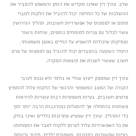
שלב. עורך דין שאינו מקדיש את הזמן והמאמץ להסביר את
ההשלכות של כל החלטה יכול להוביל את הלקוח למבוי
סתום או לפספוס של אפשרויות חשובות. תהליך הגירושין
עשוי לכלול גם פניות למומחים נוספים, שיחות גישור
ופסיקות שיכולות להשפיע על החיים באופן משמעותי.
היעדר השקעה בהסברים יכול להוביל גם לפספוס של פרט
חשוב שעשוי לשנות את תוצאות המקרה.
עורך דין שמספק ייעוץ שולי או גולמי ולא נכנס לעובי
הקורה של המצב המשפטי והרגשי של הלקוח עלול להחמיץ
פרטים חשובים. בעיות משפטיות רבות עשויות להיראות
פשוטות בהתחלה אך להתגלות כמורכבות הרבה יותר תוך
כדי התהליך. עורך דין שמציע פתרונות כלליים ואינו בודק
את כל האפשרויות עלול לגרום ללקוח לאבד את התמחותו.
בעיות שקשורות במזונות, משמורת ילדים, חינוך ורווחת