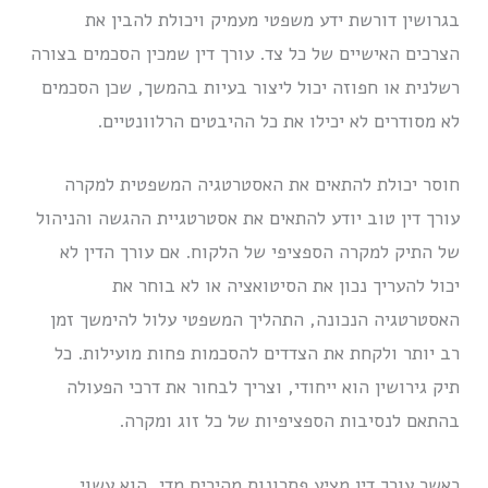
בגרושין דורשת ידע משפטי מעמיק ויכולת להבין את
הצרכים האישיים של כל צד. עורך דין שמכין הסכמים בצורה
רשלנית או חפוזה יכול ליצור בעיות בהמשך, שכן הסכמים
לא מסודרים לא יכילו את כל ההיבטים הרלוונטיים.
חוסר יכולת להתאים את האסטרטגיה המשפטית למקרה
עורך דין טוב יודע להתאים את אסטרטגיית ההגשה והניהול
של התיק למקרה הספציפי של הלקוח. אם עורך הדין לא
יכול להעריך נכון את הסיטואציה או לא בוחר את
האסטרטגיה הנכונה, התהליך המשפטי עלול להימשך זמן
רב יותר ולקחת את הצדדים להסכמות פחות מועילות. כל
תיק גירושין הוא ייחודי, וצריך לבחור את דרכי הפעולה
בהתאם לנסיבות הספציפיות של כל זוג ומקרה.
כאשר עורך דין מציע פתרונות מהירים מדי, הוא עשוי