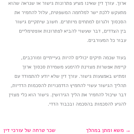
ארוך. עורך דין שאינו מציע פתרונות גישור או שנראה שהוא
מתעקש ללכת ישר למלחמה המשפטית, עלול להחמיר את
הסכסוך ולגרום למתחים מיותרים. חשוב שיתקיים גישור
בין הצדדים, דבר שעשוי להביא לפתרונות אופטימליים
עבור כל המעורבים.
בעוד שכמה תיקים יכולים להיות בעייתיים ומורכבים,
קיימת אפשרות מצוינת להימנע משמירת סכסוך ארוך
ומתיש באמצעות גישור. עורך דין שלא יודע להתמודד עם
תהליך הגישור עשוי להחמיץ הזדמנויות להסכמות הדדיות,
דבר שיכול להחמיר את הליך הגירושין. גישור הוא כלי מצוין
להגיע להסכמות בהסכמה ובכבוד הדדי.
→
משא ומתן במהלך
שכר טרחה של עורכי דין