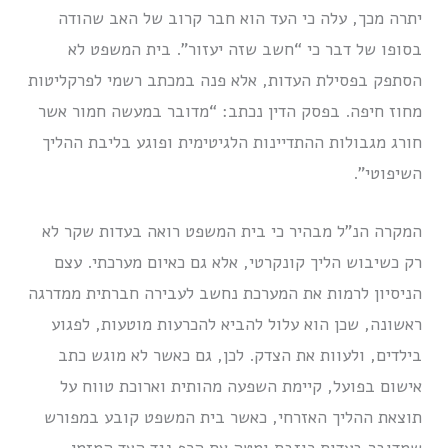
יתרה מכך, עלה כי העד הוא חבר קרוב של האב שהודה
בסופו של דבר כי “חשב שזה יעזור”. בית המשפט לא
הסתפק בפסילת העדות, אלא פנה במכתב רשמי לפרקליטות
מחוז חיפה. בפסק הדין נכתב: “מדובר במעשה חמור אשר
חורג מגבולות ההתדיינות הלגיטימית ופוגע בליבת ההליך
השיפוטי”.
המקרה הנ”ל מבהיר כי בית המשפט רואה בעדות שקר לא
רק כשיבוש הליך קונקרטי, אלא גם כאיום מערכתי. עצם
הניסיון לרמות את המערכת נחשב לעבירה חברתית ממדרגה
ראשונה, שכן הוא עלול להביא להכרעות מוטעות, לפגוע
בילדים, ולעוות את הצדק. לכן, גם כאשר לא מוגש כתב
אישום בפועל, קיימת השפעה מהותית וארוכת טווח על
תוצאת ההליך האזרחי, כאשר בית המשפט קובע במפורש