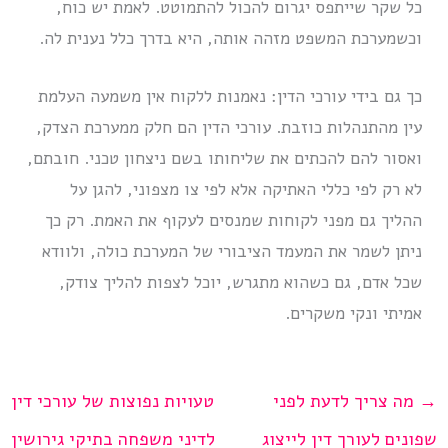
כל שקר שייתפס יגרום להכול להתמוטט. לאמת יש כוח,
וכשמערכת המשפט מזהה אותה, היא בדרך כלל נענית לה.
כך גם בידי עורכי הדין: נאמנות ללקוח אין משמעה העלמת
עין מהתנהלות כוזבת. עורכי הדין הם חלק ממערכת הצדק,
ואסור להם להכתים את שליחותו בשם ניצחון טכני. חובתם,
לא רק לפי כללי האתיקה אלא לפי צו מצפוני, להגן על
ההליך גם מפני לקוחות שמנסים לעקוף את האמת. רק כך
ניתן לשמר את המעמד הציבורי של המערכת כולה, ולוודא
שכל אדם, גם כשהוא מתגרש, יוכל לצפות להליך צודק,
אמיתי ונקי משקרים.
→
מה צריך לדעת לפני
טעויות נפוצות של עורכי דין
שפונים לעורך דין לייצוג
לדיני משפחה בתיקי גירושין