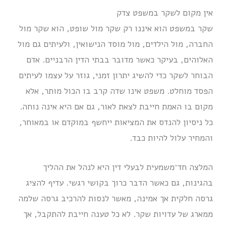
אין מקום לשקר במשפט צדק
שקר במשפט הוא איננו רק שקר מול שופט, הוא שקר מול
החברה, מול הילדים, מול מוסד הנישואין, ולעיתים גם מול
האלוהים, בעיקר כאשר מדובר בבתי הדין הרבניים. אדם
הבוחר לשקר כדי להשיג יתרון זמני, גוזר על עצמו לעיתים
הפסד מוחלט. משפט אינו שדה קרב בו הכול מותר, אלא
מקום בו האמת חייבת לצאת לאור, גם אם היא אינה נוחה.
כל ניסיון להנדס את המציאות ייחשף במוקדם או במאוחר,
והמחיר עלול להיות כבד.
המלצה חד־משמעית לבעלי דין היא לנהל את ההליך
בהגינות, גם כאשר הדבר כרוך בקושי רגשי. עדיף להציג
גרסה חלקית אך אמינה, מאשר לנסות להרכיב גרסה שלמה
ממארג של עדויות שקר. לא כל טענה חייבת להתקבל, אך