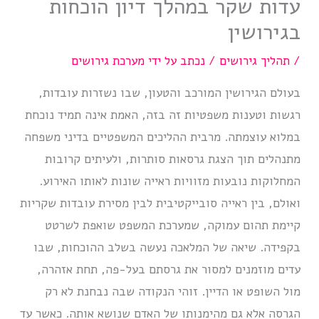
עדות שקר במהלך דיון הוכחות
בגירושין
/
תהליך גירושים
/ נכתב על ידי
מערכת גירושים
בעולם הגירושין המורכב והטעון, שבו נשזרות עובדות,
רגשות וטענות משפטיות זה בזה, האמת אינה תמיד נוכחת
במלוא עוצמתה. מרבית ההליכים המשפטיים בדיני משפחה
מתנהלים תוך הצגת גרסאות סותרות, ולעיתים קרובות
המחלוקות נובעות מזוויות ראייה שונות לאותו האירוע.
ואולם, בין ראייה סובייקטיבית לבין מסירת עובדות שקריות
קיימת תהום עמוקה, שמערכת המשפט שואפת לשרטט
בקפידה. שיאה של המלאכה נעשה בשלב ההוכחות, שבו
עדים מוזמנים למסור את גרסתם בעל-פה, תחת אזהרה,
מול השופט או הדיין. זוהי הנקודה שבה נבחנת לא רק
הגרסה אלא גם מהימנותו של האדם שנושא אותה. כאשר עד