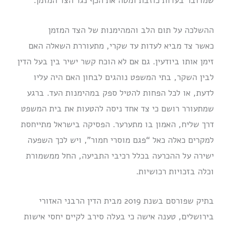
שמדובר בעדות כוזבת ומטה את הכף נגד הצד המזמן.
ההשלכה על תום הלב והמהימנות של הצד המזמן
כאשר צד מביא לעדות עד שקרי, מתעוררת השאלה האם
זימן אותו ביודעין. גם אם לא הוכח קשר ישיר בין בעל הדין
לבין השקר, בתי המשפט נוהגים לבחון האם היה עליו
לדעת, או לכל הפחות להטיל ספק במהימנות העד. ברגע
שמתעורר רושם כי צד אחד ניסה להטעות את בית המשפט
דרך שליח, האמון בו מתערער. הפסיקה בישראל מתייחסת
למקרים כאלה כאל “פגם מוסרי חמור”, ויש לכך השפעה
ישירה על ההכרעה בכלל רכיבי התביעה, החל ממשמורת
וכלה בזכויות רכושיות.
בתיק שפורסם בשנת 2019 מבית הדין הרבני האזורי
בירושלים, טענה אישה כי בעלה סירב לקיים יחסי אישות