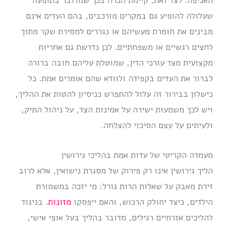
האכיפה. לצד זאת, קיימת הכרה בכך שמדובר בתופעה
שעלולה להופיע גם במקרים מורכבים, בהם העדים אינם
מבינים את חומרת מעשיהם או נגררים למסירת שקר מתוך
לחצים רגשיים או משפחתיים. לכן נדרשת גם אחריות
מקצועית מצד עורכי הדין, שמוטלת עליהם חובה ברורה
לברור את העדים בקפידה ולוודא שהם אומרים אמת. כל
כישלון בבירור זה עלול להתפרש כניסיון להטות את ההליך,
ויש לכך משמעות ישירה על אמינות הצד, על ניהול התיק,
ולעיתים על עצם הסיכוי להצלחה.
מעמדה הקריטי של עדות אמת בהליכי גירושין
הליך גירושין אינו רק פירוק של מסגרת נישואין, אלא לרוב
זירת מאבק על שאלות הרות גורל: מי יזכה במשמורת
הילדים, כיצד יחולק הרכוש, והאם ייפסקו
מזונות
. בניגוד
להליכים אזרחיים רגילים, מדובר בהליך בעל אופי אישי,