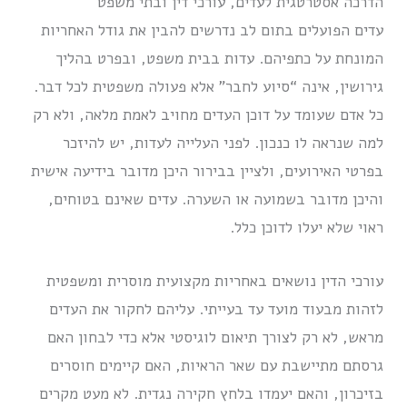
הדרכה אסטרטגית לעדים, עורכי דין ובתי משפט
עדים הפועלים בתום לב נדרשים להבין את גודל האחריות
המונחת על כתפיהם. עדות בבית משפט, ובפרט בהליך
גירושין, אינה “סיוע לחבר” אלא פעולה משפטית לכל דבר.
כל אדם שעומד על דוכן העדים מחויב לאמת מלאה, ולא רק
למה שנראה לו כנכון. לפני העלייה לעדות, יש להיזכר
בפרטי האירועים, ולציין בבירור היכן מדובר בידיעה אישית
והיכן מדובר בשמועה או השערה. עדים שאינם בטוחים,
ראוי שלא יעלו לדוכן כלל.
עורכי הדין נושאים באחריות מקצועית מוסרית ומשפטית
לזהות מבעוד מועד עד בעייתי. עליהם לחקור את העדים
מראש, לא רק לצורך תיאום לוגיסטי אלא כדי לבחון האם
גרסתם מתיישבת עם שאר הראיות, האם קיימים חוסרים
בזיכרון, והאם יעמדו בלחץ חקירה נגדית. לא מעט מקרים