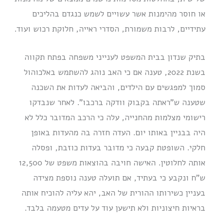
או חוסר מהימנות אשר עשויים לשמש כנגדם בהליכים
עתידיים, לרבות משמורת, הסדרי ראייה, חלוקת רכוש ועוד.
בתיק שנדון בבית המשפט לענייני משפחה בפתח תקווה
בשנת 2022, טענה אם כי האב נוהג להשתמש באלכוהול
סמוך למפגשים עם הילדים, והביאה לעדות את השכנה
שטענה ש”ראתה בקבוק וודקה ברכבו”. לאחר שנבדקו
רישומי מצלמות מהחנייה, עלה כי הרכב המדובר כלל לא
היה בבניין באותו יום. העדה חזרה בה מהעדות באופן
חלקי. השופטת קבעה כי מדובר בעדות כוזבת, ופסלה
אותה לחלוטין. האישה חויבה בהוצאות משפט של 12,500
ש”ח ונקבע כי בעתיד, אם תועלה טענה נוספת מצידה
בעניין כשירותו ההורית של האב, יהא עליה להוכיח אותה
בראיות חיצוניות ולא תישען עוד על עדים מטעמה בלבד.