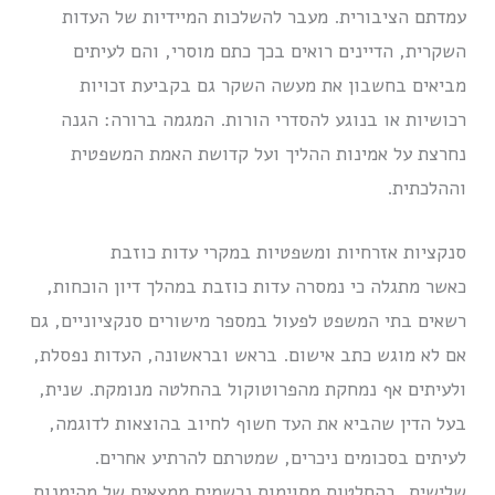
עמדתם הציבורית. מעבר להשלכות המיידיות של העדות
השקרית, הדיינים רואים בכך כתם מוסרי, והם לעיתים
מביאים בחשבון את מעשה השקר גם בקביעת זכויות
רכושיות או בנוגע להסדרי הורות. המגמה ברורה: הגנה
נחרצת על אמינות ההליך ועל קדושת האמת המשפטית
וההלכתית.
סנקציות אזרחיות ומשפטיות במקרי עדות כוזבת
כאשר מתגלה כי נמסרה עדות כוזבת במהלך דיון הוכחות,
רשאים בתי המשפט לפעול במספר מישורים סנקציוניים, גם
אם לא מוגש כתב אישום. בראש ובראשונה, העדות נפסלת,
ולעיתים אף נמחקת מהפרוטוקול בהחלטה מנומקת. שנית,
בעל הדין שהביא את העד חשוף לחיוב בהוצאות לדוגמה,
לעיתים בסכומים ניכרים, שמטרתם להרתיע אחרים.
שלישית, בהחלטות מסוימות נרשמים ממצאים של מהימנות