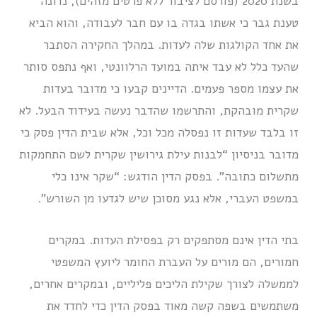
בשנת 2020 (פורסם לציבור ללא פרטים מזהים), נדונה
טענת גבר כי אשתו בגדה בו עם חבר לעבודה, והוא הביא
את אחד הקולגות שלה לעדות. במהלך החקירה הסתבר
שהעד כלל לא עבד איתה במועד הרלוונטי, ואף נתפס סותר
את עצמו מספר פעמים. הדיינים קבעו כי מדובר בעדות
שקרית מובהקת, והתרשמו שהדבר נעשה בעידוד הבעל. לא
זו בלבד שעדות זו נפסלה מכל וכל, אלא שבית הדין פסק כי
מדובר בניסיון “לבנות עילת גירושין שקרית לשם התחמקות
מתשלום כתובה”. בפסק הדין הודגש: “שקר אינו כלי
במשפט העברי, אלא נגע מסוכן שיש לגדעו מן השורש”.
בתי הדין אינם מסתפקים רק בפסילת העדות. במקרים
חמורים, הם מורים על העברת החומר ליועץ המשפטי
לממשלה לצורך שקילת הליכים פליליים, ובמקרים אחרים,
משתמשים בשפה קשה מאוד בפסק הדין כדי לחדד את