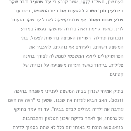
העונשין, תשל”ז 1977, אשר קובע כי
עד שמעיד דבר שקר
ביודעין תוך מטרה להטעות את בית המשפט, דינו עד
שבע שנות מאסר
. אף שבפרקטיקה לא כל עד שקר מועמד
לדין, כאשר קיימת ראיה ברורה שהשקר נעשה במודע
ובכוונת תחילה, רשויות האכיפה נדרשות לפעול. בתי
המשפט רשאים, ולעיתים אף נוהגים, להעביר את
הפרוטוקולים ליועץ המשפטי לממשלה לצורך בחינה
פלילית, בייחוד כאשר העדות משפיעה על זכויות של
קטינים.
בתיק אמיתי שנדון בבית המשפט לענייני משפחה בחיפה
(2021), האב הביא לעדות את שכנו, שטען כי “ראה את האם
עוזבת את ילדיה נעולים לבדם בבית”. עד זה עמד בתוקף
על גרסתו, אך לאחר בדיקת איכון הטלפון והתכתבות
בוואטסאפ הוכח כי באותו יום כלל לא שהה בסמוך לדירה.