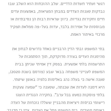
רגשי ועתיר חשדות הדדיים. שלב ההוכחות הוא השלב שבו
נבדקות טענות הצדדים במבחן המציאות, באמצעות עדים
חיים וחקירות נגדיות. כיוון שראיות רבות הן נסיבתיות או
מבוססות על אמירות בלבד, עדות בעל-פה ממלאת תפקיד
מרכזי באיתור האמת.
בתי המשפט ובתי הדין הרבניים כאחד נדרשים לבחון את
מהימנות העדים בצורה מדוקדקת, תוך הסתמכות על
התרשמות בלתי אמצעית. בפסק דין אמיתי שניתן בבית
המשפט לענייני משפחה בבאר שבע (פורסם בשנת 2020),
טענה אישה כי בעלה נהג באלימות כלפיה באופן שיטתי.
היא זימנה לעדות את שכנתה, שטענה כי “שמעה צעקות
בלתי פוסקות כמעט בכל ערב”. בחקירה הנגדית הוצגו
רישומי כניסות ויציאות מהבניין ששללו נוכחות של העדה
באותם מועדים. בית המשפט פסל את העדות, ציין כי מדובר