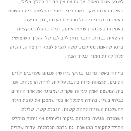
לשבע שנות מאסר. אך גם אם אין מדובר בהליך פלילי,
השלכות עדות שקר באות לידי ביטוי בהחלטות בית המשפט
באופנים מגוונים: החל מפסילת העדות, דרך פגיעה
באמינות בעל הדין שזימן אותה, וכלה בהטלת סנקציות
והוצאות כבדות. הדבר נוגע ללב לבו של ההליך השיפוטי:
ברגע שהאמת מסולפת, קשה להגיע לפסק דין צודק, והנזק
עלול להיות חמור ובלתי הפיך.
בייחוד כאשר מדובר בתיקי גירושין שבהם מעורבים ילדים
קטינים, תוצאות עדות כוזבת עלולות להיות הרסניות. אם
בית המשפט יאמין לעדות שקרית שמציגה את אחד ההורים
כבלתי כשיר, כהורה מתעלל או כמי שמסכן את טובת הילד,
ההשלכות עשויות להיות קשות: הגבלת קשר, שלילת
משמורת, פגיעה בזכויות ביקור ולעיתים אף ניתוק מוחלט
מהילד לתקופה ממושכת. גם ברמה הכלכלית, עדות שקרית