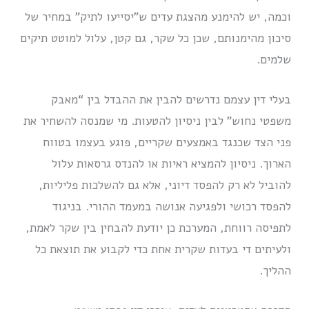
וכמה, יש להימנע מהצגת עדים ש”יסייעו לתיק” במחיר של
סיכון מהימנותם, שכן כל שקר, גם קטן, עלול למוטט תיקים
שלמים.
בעלי דין עצמם נדרשים להבין את ההבדל בין “מאבק
משפטי נחוש” לבין ניסיון להטעות. מי שמנסה להשחיר את
פני הצד שכנגד באמצעים שקריים, פוגע בעצמו בטווח
הארוך. ניסיון להמציא ראיות או להנדס גרסאות עלול
להוביל לא רק להפסד דיוני, אלא גם להשלכות פליליות,
להפסד רכושי ולפגיעה אנושה במעמד ההורי. בניגוד
לתפיסה רווחת, המערכת כן יודעת להבחין בין שקר לאמת,
ולעיתים די בעדות שקרית אחת כדי לקבוע את תוצאת כל
ההליך.