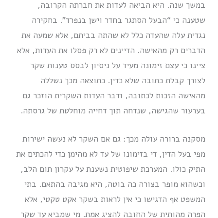
במשך שנה. היא הביאה לעדות את חברתה הקרובה,
שטענה כי “הבעל הסתגר בחדר וישן בנפרד”. בחקירה
נגדית עלה שהעדה כלל לא שהתה בביתם, אלא שמעה את
הדברים רק מהאישה. הדיינים לא רק פסלו את העדות, אלא
ציינו כי עצם זימונה מעיד על ניסיון לבסס טענות שקר
לצורך קבלת כתובה שלא כדין. כתוצאה מכך נשללה
מהאישה הזכות לכתובה, ודבר העדות השקרית הוזכר גם
בערעור שהגישה, שנדחה תוך דחייה מוחלטת של גרסתה.
מסקנה ברורה עולה מכך: גם אם השקר לא נעשה ישירות
מפי בעל הדין, די בזימונו של עד לא מהימן כדי להכתים את
התיק כולו. המערכת שיפוטית נשענת על עקרון תום הלב,
וכשהוא מופר בצורה כה בוטה, היא מגיבה בהתאם. בתי
המשפט אף הדגישו כי אין לראות בשקר אקט טקטי, אלא
הפרה מהותית של החובה להציג אמת. מי שמביא עד שקר