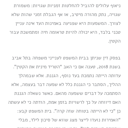
ניאוף עלולים להוביל להחלטות זמניות שגויות: משמורת
שגויה, נתק מהורה מיטיב, או אף הגבלת זמני שהות שלא
לצורך. המשמעות היא שפגיעה באמינות העד אינה עניין
טכני בלבד, היא יכולה להיות טראומה חיה ומתמשכת עבור
הקטין.
בפסק דין שניתן בבית המשפט לענייני משפחה בתל אביב
בשנת 2018, טענה אם כי האב “הטריד מינית את הקטין”.
עדותה הייתה נתמכת בעד נוסף, הגננת. אלא שבמהלך
ההליך, הסתבר כי הגננת כלל לא שמעה דבר בעצמה, אלא
הסתמכה על דברים ששמעה מהאם. כאשר נשאלה הגננת
האם דיווחה על כך לרשויות בזמן אמת, הודתה כי לא עשתה
כן “כי לא הייתה בטוחה שזה קרה”. בית המשפט קבע:
“האמירות נועדו לייצר מצג שווא של סיכון לילד, מבלי