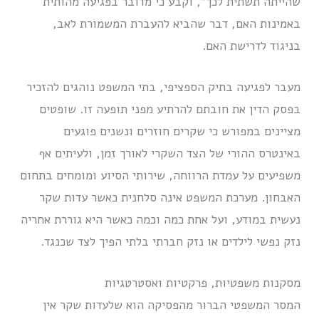
שהייתה תשתית לכך”, וקבע כי מדובר בפגיעה מהותית
באמינות האם, דבר שהביא להעברת המשמורת לאב,
בניגוד לדרישת האם.
מעבר לפגיעה בתיק הספציפי, בתי המשפט נוהגים להזכיר
בפסק הדין את חובתם להרתיע מפני תופעה זו. שופטים
מציינים במפורש כי שקרים חוזרים ונשנים פוגעים
באינטרס ההורי של הצד השקרי לאורך זמן, ולעיתים אף
משפיעים על עמדת הרווחה, שירותי הסיוע ומומחים בתחום
האבחון. מערכת המשפט אינה סלחנית כאשר עדות שקר
נעשית במודע, ועל אחת כמה וכמה כאשר היא גוררת אחריה
נזק נפשי לילדים או נזק חברתי בלתי הפיך לצד שכנגד.
מסקנות משפטיות, פרקטיות ואסטרטגיות
המסר המשפטי הברור מהפסיקה הוא שלעדות שקר אין