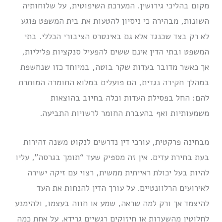
מקום בהליכי גירושין. המערכת השיפוטית, על שלוחותיה
השונות, מבהירה כי ניסיון להטעות את בית המשפט פוגע
לא רק בצד שכנגד אלא גם באינטרס הציבורי הכללי. בתי
המשפט ובתי הדין אינם ששים להפעיל סנקציות פליליות,
אך כאשר מדובר בעדות שקר בוטה, במיוחד כזו שנחשפת
במהלך חקירה נגדית, הם פועלים במלוא החומרה המותרת
להם: החל בפסילת העדות וכלה בחיוב בהוצאות
משמעותיות ואף בהעברת החומר לרשויות התביעה.
מבחינה פרקטית, עורכי דין נדרשים לנקוט משנה זהירות
בעת בחירת עדים. אין זה מספיק שעד “תומך בגרסה”, עליו
להיות בעל יכולת ראייתית ממשית, רצוי עם זיקה ישירה
לאירועים הרלוונטיים. על עורך הדין להנחות את העד
להיצמד אך ורק למה שראה, שמע או חווה בעצמו, ולהימנע
לחלוטין מהשערות או חיזוקים רגשיים גרידא. על אחת כמה