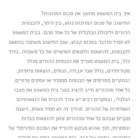
איך בית המשפט מחשב את סכום המזונות?
החישוב של סכום המזונות נוגע, בין היתר, להכנסות
ההורים וליכולת הכלכלית של כל אחד מהם. בבית המשפט
לא תמיד מדובר בסכום קבוע, שכן החישוב משתנה בהתאם
להכנסות, להוצאות ולתנאים האישיים של כל משפחה. בדרך
כלל, בית המשפט מעריך את הכנסות ההורים מכלל
מקורותיהם, כולל שכר עבודה, נכסים, הוצאות פרטיות,
ובמקרים מסוימים אף הכנסות ממסחר או עסקים פרטיים.
כל אחד מההורים חייב להציג בפני בית המשפט את מצבו
הכלכלי, ובמקרים רבים יש צורך להוכיח את הוצאותיהם
האמיתיות של ההורים. תהליך זה לא תמיד פשוט, וישנם
מקרים שבהם כל אחד מההורים טוען להוצאות כבדות
ונסתרות, תוך שהוא מבקש להוריד את הסכום המינימלי של
המזונות. בסופו של דבר, בית המשפט בודק את מכלול