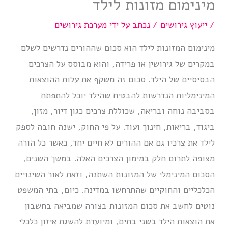
מינימום מזונות לילד
/
ייעוץ גירושים
/ נכתב על ידי
מערכת גירושים
מינימום המזונות לילד הוא סכום שההורים נדרשים לשלם
במקרים של גירושין או פרידה, והוא מבוסס על הצרכים
הבסיסיים של הילד. סכום זה משקף את עלות ההוצאות
המינימליות הנדרשות להבטיח שהילד יוכל להתפתח
בסביבה נוחה ובריאה, שכוללת צרכים כגון דיור, מזון,
ביגוד, בריאות, חינוך ועוד. על פי החוק, ישנה חובה לספק
לילד את צרכיו גם אם ההורים לא חיים יחד, כאשר כל הורה
מצופה לתרום חלק במימון הצרכים האלה. במשך השנים,
הסכום המינימלי של המזונות השתנה, וזאת לאור השינויים
הכלכליים והחוקיים שהתרחשו במדינה. כיום, בתי המשפט
נוטים לחשב את סכום המזונות בצורה שמביאה בחשבון
את הוצאות הילד בשני בתים, ומיועדת להשגת איזון כלכלי