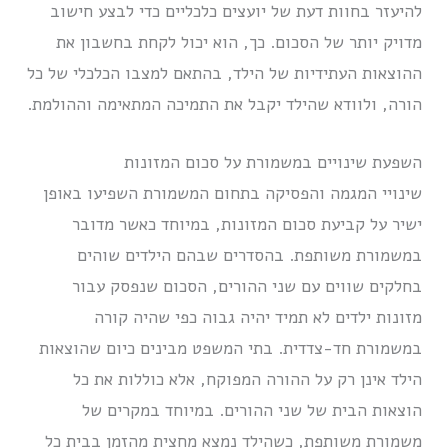
להיעזר בחוות דעת של יועצים כלכליים כדי לבצע חישוב
מדויק יותר של הסכום. כך, הוא יכול לקחת בחשבון את
ההוצאות העתידיות של הילד, בהתאם למצבו הכלכלי של כל
הורה, ולוודא שהילד יקבל את התמיכה המתאימה וההולמת.
השפעת שינויים במשמורת על סכום המזונות
שינויי המגמה והפסיקה בתחום המשמורת השפיעו באופן
ישיר על קביעת סכום המזונות, במיוחד כאשר מדובר
במשמורת משותפת. בהסדרים שבהם הילדים שוהים
בחלקים שווים עם שני ההורים, הסכום שנפסק עבור
מזונות ילדים לא תמיד יהיה גבוה כפי שהיה קורה
במשמורת חד-צדדית. בתי המשפט מבינים כיום שהוצאות
הילד אינן רק על ההורה המפוקח, אלא כוללות את כל
הוצאות הבית של שני ההורים. במיוחד במקרים של
משמורת משותפת, כשהילד נמצא מחצית מהזמן בבית כל