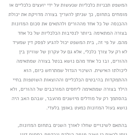
המשפט תכניות כלכליות שנעשות על ידי יועצים כלכליים או
מומחים בתחום, כך שניתן להעריך בצורה מדויקת את יכולת
ההכנסה של כל אחד מההורים ולהתאים את סכום המזונות
בצורה המתאימה ביותר לנסיבות הכלכליות של כל אחד
מהם. על פי זה, בית המשפט יכול להגיע לפסק דין שמעיד
לא רק על צורך כלכלי, אלא גם על עקרון של שוויון בין
ההורים, ובו כל אחד מהם נושא בנטל בצורה שמתאימה
ליכולתו האישית. השינוי הגדול שמתרחש כיום, הוא
ההתמקדות בהיבטים הכלכליים וההוצאות השוטפות בחיי
הילד בצורה שמתאימה ליחסים המורכבים של ההורים, ולא
בהסתמך רק על מודלים מיושנים מהעבר, שבהם האב היה
נושא בעול המזונות כמעט באופן בלעדי.
בהתאם לשינויים שחלו לאורך השנים בתחום המזונות,
ניתן לראות כי ישנה מגמה הולכת ונרקמת בתחום דיני