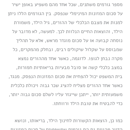
מספר גורמים משתנים, שכל אחד מהם משפיע באופן ישיר
על סכום המזונות המינימלי שנפסק. בין הגורמים הללו ניתן
למנות את מצבם הכלכלי של ההורים, גיל הילד, משמורת
הילד, והוצאות החיים הנלוות לכך. למעשה, לא מדובר על
נוסחה קבועה או על סכום מוגדר מראש, אלא על תהליך
שמבוסס על שקלול שיקולים רבים, ובחלק מהמקרים, כל
מקרה נבחן לגופו. לדוגמה, כאשר אחד מההורים נמצא
במצב כלכלי קשה או סובל מבעיות בריאותיות חמורות,
בית המשפט יכול להפחית את סכום המזונות הנפסק. מנגד,
כאשר אחד ההורים מצליח להציג שכר גבוה ויכולת כלכלית
משמעותית יותר, ייתכן שייגזר עליו לשלם סכום גבוה יותר,
כדי להבטיח את טובת הילד ורווחתו.
כמו כן, הוצאות הקשורות לחינוך הילד, בריאותו, ונושא
הדיור מהווים גם הם גורמים שמשפיעים על סכום המזונות