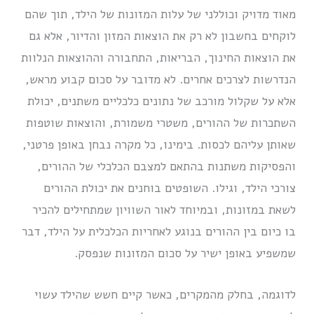
מאוד מדויק וכוללני של עלות המזונות של הילד, תוך שהם
לוקחים בחשבון לא רק את הוצאות המזון והדיור, אלא גם
את הוצאות החינוך, הבריאות, התחבורה וההוצאות הנלוות
הנדרשות לצרכים אחרים. לא מדובר על סכום קבוע מראש,
אלא על שקלול מורכב של נתונים כלכליים משתנים, יכולת
השתכרות של ההורים, משטרי משמורת, והוצאות שוטפות
שאותן עליהם לכסות. בימינו, כל מקרה נבחן באופן פרטני,
והפסיקות משתנות בהתאם למצבם הכלכלי של ההורים,
צורכי הילד, וגילו. השופטים בוחנים את יכולת ההורים
לשאת במזונות, ובמיוחד לאור השוויון שמתחילים להכיר
בו כיום בין ההורים בנוגע לאחריות הכלכלית על הילד, דבר
שמשפיע באופן ישיר על סכום המזונות שנפסק.
לדוגמה, בחלק מהמקרים, כאשר קיים חשש שהילד עשוי