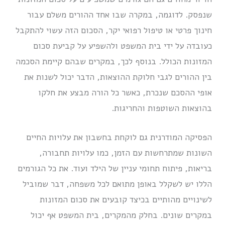
שנפסק. לדוגמה, במקרה שבו אחד ההורים משלם עבור
חינוך פרטי או טיפול רפואי יקר, הסכום הזה עשוי להתקבל
כעובדה על ידי בית המשפט ולהשפיע על קביעת סכום
המזונות הכולל. בנוסף לכך, במקרים שבהם קיימת הסכמה
בין ההורים לגבי חלוקת ההוצאות, הדבר יכול לשנות את
אופי ההסכם שנכרת, כאשר כל הורה מבצע את חלקו
בהוצאות השוטפות והחריגות.
הפסיקה המודרנית גם לוקחת בחשבון את עלויות החיים
השונות שמתרחשות עם הזמן, כמו עלויות תחבורה,
בריאות, פיתוח תחומי עניין של הילד ועוד. את כל הגורמים
הללו יש לשקלל באופן מתואם לכל משפחה, דבר שמוביל
לשינויים מהותיים בכיצד קובעים את סכום המזונות
במקרים שונים. בחלק מהמקרים, בית המשפט אף יכול