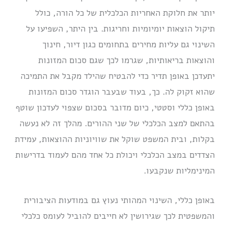
יותר את חלוקת האחריות הכלכלית של כל הורה, כולל
תיקול הוצאות יומיומיות וחריגות. בין היתר, השפיעו על
השינוי גם עליות מחירים בתחומים כגון דיור, חינוך
והוצאות בריאותיות, שגרמו לכך שגם סכום המזונות
יתעדכן באופן תדיר כדי להבטיח שהילד מקבל את התמיכה
שהוא זקוק לה. כך, בעוד שבעבר הוגדר סכום המזונות
באופן כללי וסטטי, כיום מדובר בסכום שצפוי לעדכון שוטף
בהתאם למצב הכלכלי של שני ההורים. מהלך זה לא נעשה
בקלות, ובית המשפט שוקל את שוויוניות ההוצאות, עמידת
הצדדים במצב הכלכלי ויכולת כל אחד מהם לעמוד בדרישות
המינימליות שנקבעו.
באופן כללי, השינוי המהותי נעוץ גם במודעות הציבורית
והמשפטית לכך שגירושין לא חייבים להוביל לעומס כלכלי