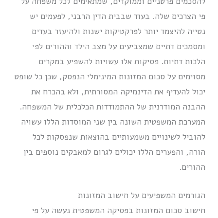
להסכמים פרטניים וממוקדים, שמתאימים לכל משפחה על
פי הצרכים שלה. בעוד שבבית הדין הרבני, לפעמים יש
נטייה להיצמד יותר לפרקטיקות ישנות ולהיעזר בעדים
ומסמכים דתיים שמצביעים על מצב הילד וההורים לפי
הלכות דתיות. פסיקות אלו עשויות להשפיע במקרים
מסוימים על סכום המזונות המינימלי הנפסק, שכן כל שופט
יכול להעדיף את הדינמיקה המסורתית, ולא בהכרח את
ההבנה המודרנית של ההתמודדות הכלכלית של המשפחה.
המערכת המשפטית השונה בין שני המוסדות הללו עשויה
להוביל לשינויים משמעותיים בהוצאות שנפסקות לכל
הורה, והפערים הללו יכולים לגרום למאבקים נוספים בין
ההורים.
הגורמים המשפיעים על חישוב המזונות
חישוב סכום המזונות בפסיקה המשפטית נעשה על פי