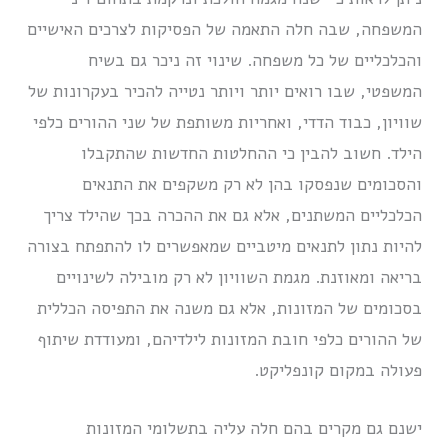
המשפחה, שבה חלה התאמה של הפסיקות לצרכים האישיים
והכלכליים של כל משפחה. שינוי זה ניכר גם בשיח
המשפטי, שבו רואים יותר ויותר נטייה להכיר בעקרונות של
שוויון, כבוד הדדי, ואחריות משותפת של שני ההורים כלפי
הילד. חשוב להבין כי ההחלטות החדשות שהתקבלו
והסכומים שנפסקו בהן לא רק משקפים את התנאים
הכלכליים המשתנים, אלא גם את ההכרה בכך שהילד צריך
להיות נתון לתנאים מיטביים שמאפשרים לו להתפתח בצורה
בריאה ומאוזנת. מגמת השוויון לא רק מובילה לשינויים
בסכומים של המזונות, אלא גם משנה את התפיסה הכללית
של ההורים כלפי חובת המזונות לילדיהם, ומעודדת שיתוף
פעולה במקום קונפליקט.
ישנם גם מקרים בהם חלה עליה בתשלומי המזונות