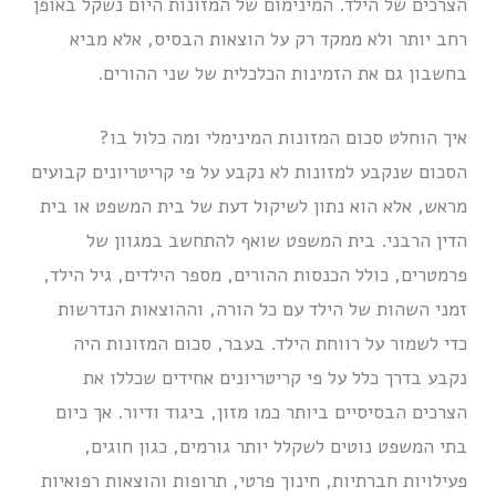
הצרכים של הילד. המינימום של המזונות היום נשקל באופן
רחב יותר ולא ממקד רק על הוצאות הבסיס, אלא מביא
בחשבון גם את הזמינות הכלכלית של שני ההורים.
איך הוחלט סכום המזונות המינימלי ומה כלול בו?
הסכום שנקבע למזונות לא נקבע על פי קריטריונים קבועים
מראש, אלא הוא נתון לשיקול דעת של בית המשפט או בית
הדין הרבני. בית המשפט שואף להתחשב במגוון של
פרמטרים, כולל הכנסות ההורים, מספר הילדים, גיל הילד,
זמני השהות של הילד עם כל הורה, וההוצאות הנדרשות
כדי לשמור על רווחת הילד. בעבר, סכום המזונות היה
נקבע בדרך כלל על פי קריטריונים אחידים שכללו את
הצרכים הבסיסיים ביותר כמו מזון, ביגוד ודיור. אך כיום
בתי המשפט נוטים לשקלל יותר גורמים, כגון חוגים,
פעילויות חברתיות, חינוך פרטי, תרופות והוצאות רפואיות