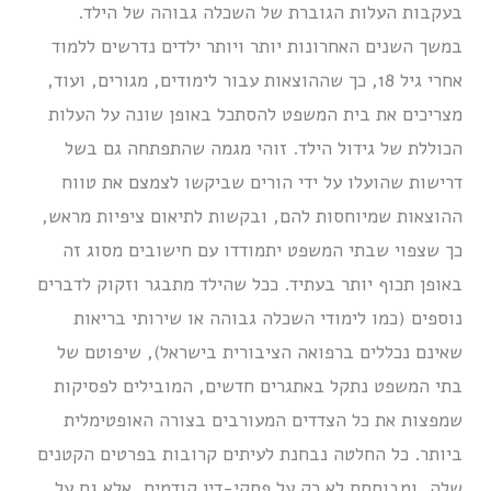
בעקבות העלות הגוברת של השכלה גבוהה של הילד.
במשך השנים האחרונות יותר ויותר ילדים נדרשים ללמוד
אחרי גיל 18, כך שההוצאות עבור לימודים, מגורים, ועוד,
מצריכים את בית המשפט להסתכל באופן שונה על העלות
הכוללת של גידול הילד. זוהי מגמה שהתפתחה גם בשל
דרישות שהועלו על ידי הורים שביקשו לצמצם את טווח
ההוצאות שמיוחסות להם, ובקשות לתיאום ציפיות מראש,
כך שצפוי שבתי המשפט יתמודדו עם חישובים מסוג זה
באופן תכוף יותר בעתיד. ככל שהילד מתבגר וזקוק לדברים
נוספים (כמו לימודי השכלה גבוהה או שירותי בריאות
שאינם נכללים ברפואה הציבורית בישראל), שיפוטם של
בתי המשפט נתקל באתגרים חדשים, המובילים לפסיקות
שמפצות את כל הצדדים המעורבים בצורה האופטימלית
ביותר. כל החלטה נבחנת לעיתים קרובות בפרטים הקטנים
שלה, ומבוססת לא רק על פסקי-דין קודמים, אלא גם על