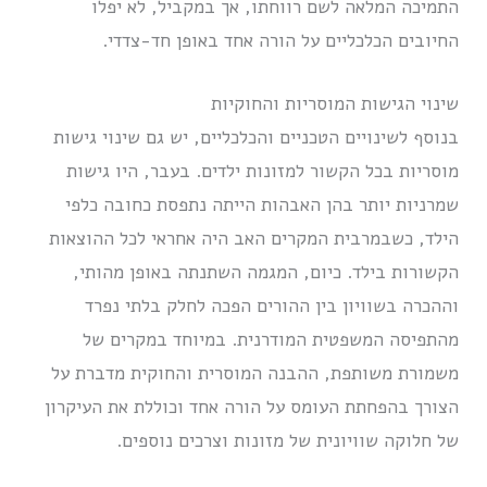
התמיכה המלאה לשם רווחתו, אך במקביל, לא יפלו
החיובים הכלכליים על הורה אחד באופן חד-צדדי.
שינוי הגישות המוסריות והחוקיות
בנוסף לשינויים הטכניים והכלכליים, יש גם שינוי גישות
מוסריות בכל הקשור למזונות ילדים. בעבר, היו גישות
שמרניות יותר בהן האבהות הייתה נתפסת כחובה כלפי
הילד, כשבמרבית המקרים האב היה אחראי לכל ההוצאות
הקשורות בילד. כיום, המגמה השתנתה באופן מהותי,
וההכרה בשוויון בין ההורים הפכה לחלק בלתי נפרד
מהתפיסה המשפטית המודרנית. במיוחד במקרים של
משמורת משותפת, ההבנה המוסרית והחוקית מדברת על
הצורך בהפחתת העומס על הורה אחד וכוללת את העיקרון
של חלוקה שוויונית של מזונות וצרכים נוספים.