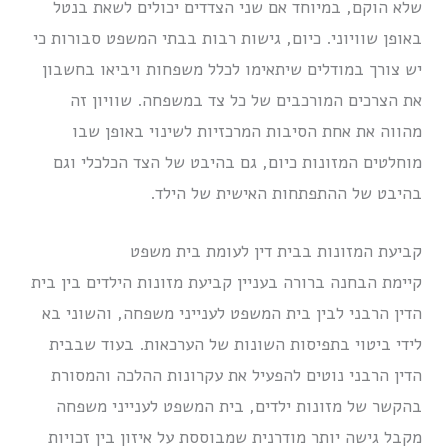
שלא הוקם, במיוחד אם שני הצדדים יכולים לשאת בנטל
באופן שוויוני. כיום, גישות רבות בבתי המשפט סבורות כי
יש צורך במודלים שיתאימו לכלל משפחות ויביאו בחשבון
את הצרכים המורכבים של כל צד במשפחה. שוויון זה
מהווה את אחת הסיבות המרכזיות לשינוי באופן שבו
מוחלטים המזונות כיום, גם בהיבט של הצד הכלכלי וגם
בהיבט של ההתפתחות האישית של הילד.
קביעת המזונות בבית דין לעומת בית משפט
קיימת הבחנה ברורה בעניין קביעת מזונות הילדים בין בית
הדין הרבני לבין בית המשפט לענייני משפחה, והשוני בא
לידי ביטוי בתפיסות השונות של הערכאות. בעוד שבבית
הדין הרבני נוטים להפעיל את עקרונות ההלכה והמסורת
בהקשר של מזונות ילדים, בית המשפט לענייני משפחה
מקבל גישה יותר מודרנית שמבוססת על איזון בין זכויות