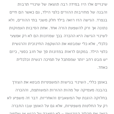
שינויים אלו היו במידה רבה תוצאה של שינויי תרבות
והבנה של מחויבות ההורים כלפי הילד, גם כאשר הם חיים
בנפרד. הגישה הזו רואה בילד חלק משני בתי ההורים, ולא
נתונה אך ורק להשפעת הורה אחד. אחת הסיבות העמוקות
לשינוי הגישה היא ההכרה בכך שמזונות הם לא רק אמצעי
כלכלי, אלא כלי שמבטא את ההשקפה החינוכית והרגשית
כלפי הילד. במקום לראות במזונות סך של חוב כספי, כיום
יש מבט רחב יותר שמסתכל על תמיכה רגשית וכלכלית
כאחד.
באופן כללי, השינוי בגישות המשפטיות מבטא את הצורך
בהבנה מעמיקה של מהות ההורות המשותפת, וההכרה
בחלוקה הוגנת של המשאבים והאחריות. דבר זה משפיע לא
רק על החלטות משפטיות, אלא גם על האופן שבו החברה
רואה את תהליך הגירושין – לא כמאבק על רכוש או שליטה,