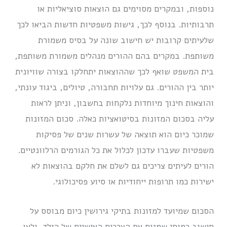
נוספות, ובמקרים מסוימים גם הוצאות סוציאליות או
תרבותיות. בנוסף לכך, גישות משפטיות חדשות הביאו לכך
שלעיתים קרובות יש חישוב שונה על בסיס משמורת
משותפת. במקרים בהם ההורים מנהלים משמורת משותפת,
בית המשפט שואף לכך שההוצאות יתחלקו בצורה שוויונית
יותר בין ההורים. גם עלויות תחבורה, טיולים, ביגוד עונתי,
והוצאות חינוך מיוחדות נלקחות בחשבון, וניתן לראות
עליה בסכום המזונות בסיטואציות כאלה. סכום המזונות
שמוכר כיום הוא תוצאה של עשרות שנים של פסיקות
משפטיות שעברו עדכון לכלול את כל הגורמים הרלוונטיים.
הורים לעיתים צריכים גם לשלם את חלקם בהוצאות לא
ישירות כמו תרופות ייחודיות או סיוע פסיכולוגי.
הסכום שמיועד למזונות בתיקי גירושין כיום מבוסס על
חישוב כמותי שמניח את הצרכים האישיים של הילד, ולאו