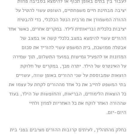
לעבור בין בתים באופן תכוף או להימצא בסביבה פחות
יציבה מבחינת חיים משפחתיים, השופט עשוי להטיל על
ההורה המשמורן את מרבית הנטל הכלכלי, כדי להבטיח
יציבות כלכלית ובריאותית לילד. במקרים אחרים, כאשר אחד
ההורים עשוי להימצא במצב כלכלי קשה או במצב של
אבטלה ממושכת, בית המשפט עשוי להוריד את סכום
המזונות או להפעיל גמישות במועד התשלום, תוך שמירה
על האינטרס של הילד. יתרה מכך, במקרים של חלוקת
הוצאות שמבוססת על שני ההורים באופן שווה, עשויים
בתי המשפט לחייב את כל אחד מההורים לקחת על עצמו את
כל הוצאות הלימודים, הבריאות, והחופשות של הילד, בעוד
שההורה האחר לוקח את כל האחריות למזון ולחיי
היום-יום.
כחלק מהתהליך, לעיתים קרובות ההורים מציבים בפני בית