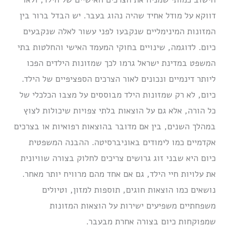
דווקא על מודל אחיד שהיה נהוג בעבר. יש הבדל ברור בין
המזונות המינימליים שנקבעו לפני עשור לאלה שנקבעים
כיום. לדוגמה, שינויים בחוקי המעמד האישי והחלטות בתי
המשפט במדינת ישראל גרמו לכך שמזונות הילדים הפכו
ליותר דינמיים ונכונים לאור הצרכים הספציפיים של הילד.
כיום, לא רק שמזונות הילד מבוססים על מצבו הכלכלי של
כל הורה, אלא גם על הוצאות בלתי צפויות שיכולות לצוץ
במהלך השנים, בין אם מדובר בהוצאות רפואיות או בצרכים
אקדמיים כמו לימודים באוניברסיטה. ההבנה המשפטית
כיום היא שבני זוג גרושים צריכים לחלוק בצורה שוויונית
את עלויות חיי הילד, גם אם אחד מהם מרוויח יותר מאחר.
נושאים כמו הוצאות חוגים, תוספות למזון, וטיולים
משפחתיים משפיעים ישירות על הוצאות המזונות
שמפוקחות כיום בצורה אחרת מבעבר.