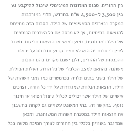
בין ההורים.
סכום המזונות המינימלי שיכול להיקבע נע
בין 3,500 ל-4,500 ש”ח בחודש
, תלוי במורכבות
המקרה ובצרכים הספציפיים של הילד. הסכום הזה מתייחס
להוצאות בסיסיות, אך לא מכסה את כל הצרכים הנוספים
של הילד כמו חוגים, סיוע רפואי או הוצאות חריגות. חשוב
לציין כי סכום זה הוא לא תמיד קבוע ומבוסס על יכולת
ההכנסות של ההורים, ולכן ישנם מקרים בהם הסכום
משתנה בהתאם למצב הכלכלי של כל הורה. העלות הכוללת
של הילד בשני בתים תלויה בפרמטרים כמו זמני השהות של
הילד, הוצאות הנלוות שמוגדרות על ידי כל הורה, וצרכים
אישיים של הילד אשר יכולים לכלול טיפול רפואי או חינוך
נוסף. בהקשר זה, בתי המשפט עשויים גם לקחת בחשבון
את הוצאות הילד במסגרת השהות המשותפת, ומכאן
שמדובר בשוויון כלכלי בין ההורים לצורך תמיכה מלאה בכל