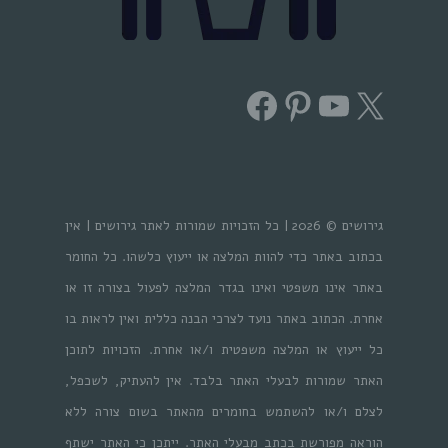
Facebook
Pinterest
YouTube
X
גירושים © 2026 | כל הזכויות שמורות לאתר גירושים | אין
בכתוב באתר כדי להוות המלצה או ייעוץ כלשהו. כל החומר
באתר אינו משפטי ואינו בגדר המלצה לפעול בצורה זו או
אחרת. הכתוב באתר נועד לצרכי הבנה כללית ואין לראות בו
כל ייעוץ או המלצה משפטית ו/או אחרת. הזכויות לתוכן
האתר שמורות לבעלי האתר בלבד. אין להעתיק, לשכפל,
לצלם ו/או להשתמש בחומרים מהאתר בשום צורה ללא
הוראה מפורשת בכתב מבעלי האתר. ייתכן כי האתר ישתף