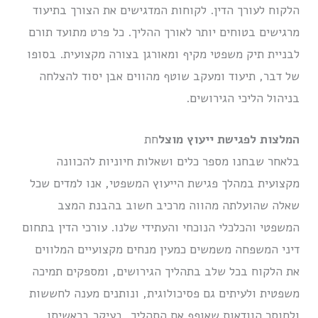
הלקוח לעורך הדין. לקוחות המדגישים את הצורך בתיעוד
מרגישים בטוחים יותר לאורך ההליך. כל פרט מתועד תורם
לבניית תיק משפטי מקיף ומאורגן בצורה מקצועית. בסופו
של דבר, תיעוד ומעקב שוטף מהווים אבן יסוד להצלחה
בניהול הליכי הגירושים.
המלצות לפגישת ייעוץ מוצל
חת
בלאחר שבחנו מספר כלים ושאלות חיוניות להכוונה
מקצועית במהלך פגישת הייעוץ המשפטי, אנו למדים שכל
שאלה שהועלתה מהווה מרכיב חשוב בהבנת המצב
המשפטי והכלכלי הנוכחי והעתידי שלנו. עורכי הדין בתחום
דיני המשפחה משמשים כמעין מנחים מקצועיים המלווים
את הלקוח בכל שלב בתהליך הגירושים, ומספקים תמיכה
משפטית ולעיתים גם פסיכולוגית, ונותנים מענה לחששות
ולחוסר הוודאות שאופף את התהליך, בעיקר בראשיתו.