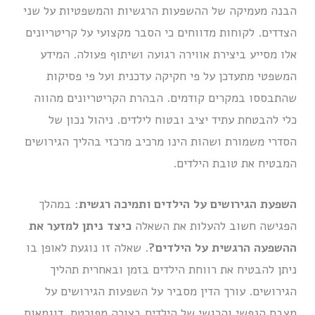
הבנה מעמיקה של ההשפעות הרגשיות והמשפטיות על שני
הצדדים. לקוחות מדווחים כי הסבר מקצועי על קריטריונים
אלו מסייע ביצירת אווירה רגועה ושיתוף פעולה. המידע
המשפטי מתעדכן על פי חקיקה עדכנית ועל פי פסיקות
שהתבססו במקרים קודמים. הבהרת הקריטריונים מהווה
כלי להבטחת עתיד יציב ובטוח לילדים. ניהול נכון של
הסדרי משמורת ושהות הינו מרכיב מרכזי בהליך הגירושים
המבטיח את טובת הילדים.
השפעת הגירושים על הילדים ותמיכה רגשית
: במהלך
הפגישה חשוב להעלות את השאלה
כיצד ניתן למזער את
ההשפעה הרגשית על הילדים?
. שאלה זו נוגעת לאופן בו
ניתן להבטיח את רווחת הילדים בזמן ובאחרית תהליך
הגירושים. עורך הדין מסביר על השפעות הגירושים על
מצבם הנפשי והרגשי של הילדים בצורה מפורטת. דוגמאות