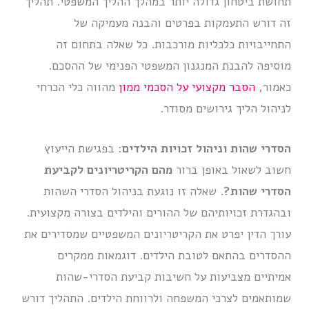
תחושת ביטחון גדולה יותר במהלך ההליך המשפטי. תהליך
זה דורש התעמקות בפרטים והבנה מעמיקה של
התחייבויות כלכליות מורכבות. כל שאלה בתחום זה
מוסיפה להבנת המנגנון המשפטי הפנימי של ההסכם.
כאמור,
הסבר מקצועי על הסכמי ממון
מהווה כלי הכרחי
לניהול הליך גירושים מסודר.
הסדרי שהות וניהול זכויות הילדים
: בפגישת הייעוץ
חשוב לשאול באופן ברור
מהם הקריטריונים לקביעת
הסדרי שהות?
. שאלה זו נוגעת בניהול הסדרי השהות
ובהגדרת זכויותיהם של ההורים והילדים בצורה מקצועית.
עורך הדין יפרט את הקריטריונים המשפטיים שמסדירים את
ההסדרים בהתאם לטובת הילדים. דוגמאות ממקרים
אמיתיים מצביעות על חשיבות קביעת הסדרי-שהות
שמותאמים לצרכי המשפחה ולרווחת הילדים. התהליך דורש