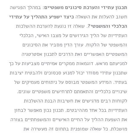
תכנון עתידי והערכת סיכונים משפטיים
: במהלך הפגישה
חשוב להעלות את השאלה
כיצד ישפיע התהליך על עתידי
הכלכלי והמשפטי?
. שאלה זו נוגעת להערכת ההשלכות
העתידיות של הליך הגירושים על מצבו האישי, הכלכלי
והמשפטי של הלקוח. עורך הדין מסביר את הסיכונים
המשפטיים האפשריים ואת הדרכים לתכנון אסטרטגיה
למניעתם מראש. דוגמאות ממקרים אמיתיים מצביעות על כך
שתכנון עתידי מסודר יכול למנוע סכסוכים ולהבטיח יציבות
בעתיד. המידע המשפטי מבוסס על ניתוחים מעמיקים של
שינויים כלכליים והתאמתם לתרחישים משפטיים שונים.
לקוחות רבים מדגישים את חשיבות הבנת ההשלכות
העתידיות בכל אחד מההיבטים. תכנון נכון מאפשר לבחון
את השפעת ההליך על החיים האישיים והמשפחתיים בצורה
מושכלת. כל שאלה שמופנית בתחום זה מעשירה את