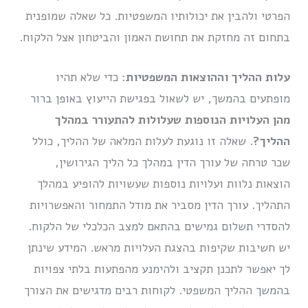
הפרטי ולהבין את יכולותיו המשפטיות. כל שאלה שמופנית
בתחום זה מחזקת את תחושת האמון והביטחון אצל הלקוח.
עלות ההליך וההוצאות המשפטיות
: כדי שלא תהיו
מופתעים בהמשך, יש לשאול בפגישת הייעוץ באופן ברור
מהן העלויות הנוספות שעלולות להתעורר במהלך
ההליך?
. שאלה זו נוגעת לעלות המלאה של ההליך, כולל
שכר טרחה של עורך הדין במהלך כל הליך הגירושין,
הוצאות נלוות ועלויות נוספות שעשויות להופיע במהלך
התהליך. עורך הדין מסביר את מודל התמחור והאפשרויות
להסדרי תשלום גמישים בהתאם למצב הכלכלי של הלקוח.
יש חשיבות שקיפות בהצגת העלויות מראש. המידע שינתן
לך יאפשר לתכנן תקציב ולהימנע מהפתעות בלתי צפויות
בהמשך ההליך המשפטי. לקוחות רבים מדגישים את הצורך