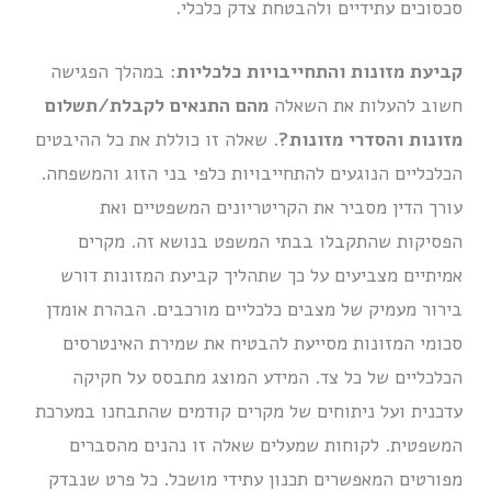
סכסוכים עתידיים ולהבטחת צדק כלכלי.
קביעת מזונות והתחייבויות כלכליות
: במהלך הפגישה
חשוב להעלות את השאלה
מהם התנאים לקבלת/תשלום
מזונות והסדרי מזונות?
. שאלה זו כוללת את כל ההיבטים
הכלכליים הנוגעים להתחייבויות כלפי בני הזוג והמשפחה.
עורך הדין מסביר את הקריטריונים המשפטיים ואת
הפסיקות שהתקבלו בבתי המשפט בנושא זה. מקרים
אמיתיים מצביעים על כך שתהליך קביעת המזונות דורש
בירור מעמיק של מצבים כלכליים מורכבים. הבהרת אומדן
סכומי המזונות מסייעת להבטיח את שמירת האינטרסים
הכלכליים של כל צד. המידע המוצג מתבסס על חקיקה
עדכנית ועל ניתוחים של מקרים קודמים שהתבחנו במערכת
המשפטית. לקוחות שמעלים שאלה זו נהנים מהסברים
מפורטים המאפשרים תכנון עתידי מושכל. כל פרט שנבדק