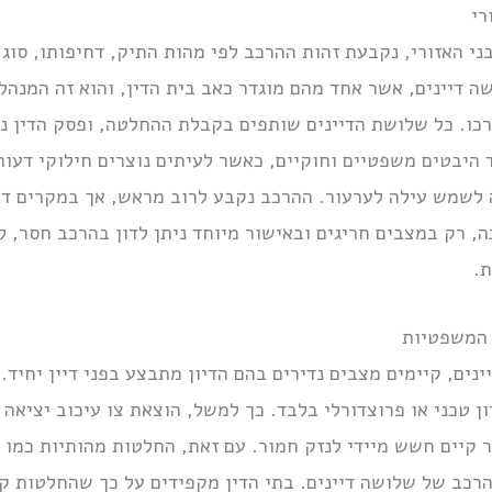
רי
ני האזורי, נקבעת זהות ההרכב לפי מהות התיק, דחיפותו, סוג 
ה דיינים, אשר אחד מהם מוגדר כאב בית הדין, והוא זה המנהל 
ורכו. כל שלושת הדיינים שותפים בקבלת ההחלטה, ופסק הדין ני
 היבטים משפטיים וחוקיים, כאשר לעיתים נוצרים חילוקי דעות
 לשמש עילה לערעור. ההרכב נקבע לרוב מראש, אך במקרים דחו
, רק במצבים חריגים ובאישור מיוחד ניתן לדון בהרכב חסר, 
ת.
 המשפטיות
נים, קיימים מצבים נדירים בהם הדיון מתבצע בפני דיין יחיד.
ן טכני או פרוצדורלי בלבד. כך למשל, הוצאת צו עיכוב יציאה מ
אשר קיים חשש מיידי לנזק חמור. עם זאת, החלטות מהותיות כמו
הרכב של שלושה דיינים. בתי הדין מקפידים על כך שהחלטות קר