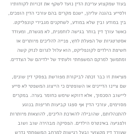
בעוד שמקצוע עריכת הדין נועד לשקף את זכויות לקוחותיו
ולסייע בהגנה עליהן, ישנם מקרים בהם עורכי הדין הופכים,
בין במודע ובין שלא במודע, לשחקנים מגבירי קונפליקט.
כאשר עורך דין בוחר בגישה לוחמנית, לא מגשרת, ומעודד
אסטרטגיות של הפעלת לחץ, פנייה להליכים מיותרים או
חשיפת הילדים לקונפליקט, הוא עלול לגרום לנזק קשה
ומתמשך למרקם המשפחתי ולעתיד של ילדיהם של הצדדים.
מציאות זו כבר זכתה לביקורת מפורשת בפסקי דין שונים,
שם ציינו הדיינים או השופטים כי הייצוג המשפטי לא סייע
ליישוב הסכסוך, אלא דווקא שימש כחומר בערה. במקרים
מסוימים, עורכי הדין אף ספגו קביעות חריפות בנוגע
להתנהלותם, שהובילה להארכת הליכים, להוצאות מיותרות
ולפגיעה באינטרס הילדים. הפסיקה מבהירה שוב ושוב
שעורך דין מקצועי ובעל רגישות למרחב המשפחתי נדרש