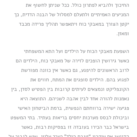
החיכוך ולהביא לפתרון כולל. ככל שניתן לחשוף את
המניעים האמיתיים ולתעלם למסלול של הבנה הדדית, כך
יקטן הצורך במאבקי כוח ויתאפשר תהליך פרידה מכבד
ומאזן.
השפעת מאבקי הכוח על הילדים ועל התא המשפחתי
כאשר גירושין הופכים לזירה של מאבקי כוח, הילדים הם
לרוב הראשונים להיפגע, גם כאשר אין כוונה מפורשת
לפגוע בהם. הילדים סופגים את המתח, חווים את
הקונפליקט ונמצאים לעיתים קרובות בין הפטיש לסדן, בין
נאמנות להורה אחד לבין אהבה לשניהם. התוצאה היא
פגיעה ישירה ברווחתם הנפשית, ברמת הביטחון האישי
וביכולת לבסס מערכות יחסים בריאות בעתיד. בתי המשפט
בישראל כבר הכירו בעובדה זו בפסיקות רבות, כאשר
הדגישו את עיקרון “טובת הילד” כערך עליון, שיש לגבור על