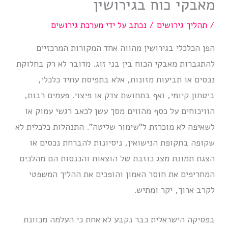
מאבקי כוח בגירושין
/
תהליך גירושים
/ נכתב על ידי
מערכת גירושים
הפן הכלכלי בגירושין מהווה אחד המקורות המרכזיים
להתגברות מאבקי הכוח בין בני זוג. מדובר לא רק בחלוקת
נכסים או תביעות מזונות, אלא בתפיסת עתיד כלכלי,
ביטחון קיומי, ואף בתחושת צדק או פיצוי. פעמים רבות,
הוויכוחים על כסף מהווים מסך עשן לכאב רגשי עמוק או
לשאיפה לא מוכרזת ל”שימור שליטה”. התנהלות כלכלית לא
שקופה בתקופת הנישואין, ניסיונות להברחת נכסים או
הצגת תמונת מצג כוזבת של הוצאות והכנסות הם מהלכים
המחריפים את חוסר האמון והופכים את ההליך המשפטי
לקרב ארוך, יקר ומתיש.
בפסיקה הישראלית כבר נקבע לא אחת כי העלמה מכוונת