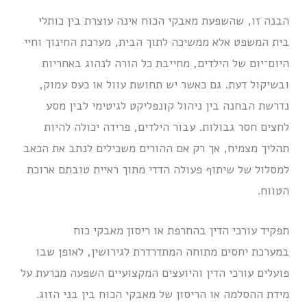
הבנה זו, שהשפעת מאבקי הכוח אינה עוצרת בין כותלי
בית המשפט אלא ממשיכה לתוך הבית, מערכת החינוך וחיי
היום־יום של הילדים, מחייבת כל הורה לנהוג באחריות
ובשיקול דעת. גם כאשר יש תחושת עוול או כעס עמוק,
נדרשת הבחנה בין ניהול קונפליקט לגיטימי לבין מסע
לחצים חסר גבולות. עבור הילדים, פרידה יכולה להיות
תהליך מצמיח, אך רק אם ההורים משכילים לנתב את הכאב
למסלול של שיתוף פעולה הדדי מתוך ראיית טובתם ארוכת
הטווח.
תפקיד עורכי הדין בהחרפת או ריסון מאבקי כוח
במערכת יחסים מתוחה המתדרדרת לגירושין, לאופן שבו
פועלים עורכי הדין והיועצים המקצועיים השפעה מכרעת על
מידת ההסלמה או הריסון של מאבקי הכוח בין בני הזוג.