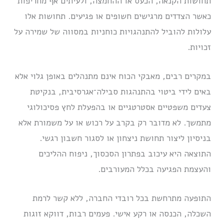
תחושות הקנאה, הכעס או ההחמצה, ולעיתים אף מחריפות
כאשר הצדדים מרגישים חשופים או פגיעים. תחושות אלו
עלולות להוביל להתנהגויות כוחניות במסווה של שמירה על
זכויות.
במקרים רבים, מאבקי הכוח אינם מתנהלים באופן גלוי אלא
באים לידי ביטוי בהתנהגות סבילה־אגרסיבית, בנקיטת
צעדים משפטיים אסטרטגיים או בהפעלת לחץ פסיכולוגי
מתמשך. לא מדובר רק בקרב על רכוש או על משמורת אלא
בניסיון ליצור תחושת ניצחון או לסגור חשבון רגשי.
התוצאה היא עיכוב בפתרון הסכסוך, ניפוח ההליכים
והעצמת הפגיעה בכלל המעורבים.
התופעה מתרחשת בכל רובדי החברה, ללא קשר לרמת
השכלה, הכנסה או רקע אישי. פעמים רבות, דווקא זוגות