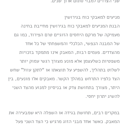
שני הצדדים למבוי סתום ארוך שנים.
מניעים למאבקי כוח בגירושין
הבנת המניעים למאבקי כוח בגירושין מחייבת בחינה
מעמיקה של מרקם היחסים הזוגיים טרם הפירוד, כמו גם
של המבנה הנפשי, הכלכלי והמשפחתי של כל אחד
מהצדדים. פעמים רבות, המאבק אינו מתמקד בזכויות
משפטיות כשלעצמן אלא מונע מצורך רגשי עמוק יותר
לשלוט בתהליך, להשפיע על תוצאתו או “לתקן עוול” שחש
הצד כלפיו התרחש במהלך הקשר. מאבקים אלו מונעים, בין
היתר, מצורך בתחושת צדק או בניסיון למנוע מהצד השני
להשיג יתרון יחסי.
במקרים רבים, תחושת בגידה או השפלה היא שמבעירה את
המאבק. כאשר אחד מבני הזוג מרגיש כי הצד השני פעל