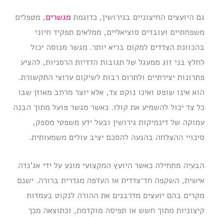
גם היועצים החיצוניים בגירושין, כדוגמת
מגשרים
, מטפלים
משפחתיים ועובדים סוציאליים, ממלאים תפקיד חיוני
בהכוונת הצדדים למקום בריא יותר. מגשר מנוסה יכול
לחלץ בני זוג ממעגל של תגובות הדדיות הרסניות, להציע
פתרונות יצירתיים ולתרום רבות לשיקום ערוצי התקשורת.
הוא אינו שופט ואינו נוקט צד, אלא יוצר מרחב מאוזן שבו
כל צד יכול להשמיע את קולו. כאשר מגשר פועל מתוך הבנה
עמוקה של דינמיקות גירושין ובעל ידע משפטי מספק,
סיכויי ההצלחה בהגעה להסכם יציב עולים משמעותית.
הבעיה מתחילה כאשר היועץ המקצועי מונע על ידי אג’נדה
אישית, השקפה חד־צדדית או העדפה מגדרית ברורה. ישנם
מקרים בהם יועצים מדרבנים את ההורה לנקוט בעמדות
קיצוניות מתוך חשש או תפיסה מוקדמת, וכתוצאה מכך