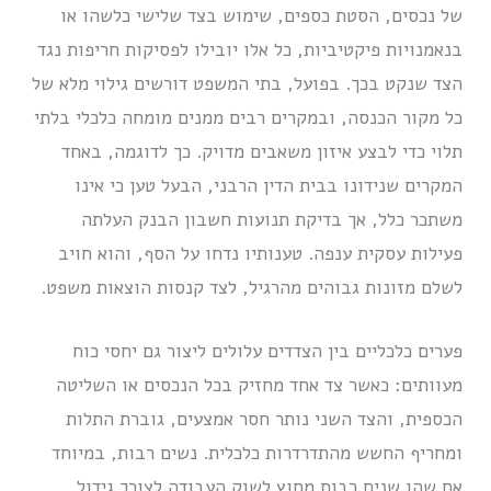
של נכסים, הסטת כספים, שימוש בצד שלישי כלשהו או
בנאמנויות פיקטיביות, כל אלו יובילו לפסיקות חריפות נגד
הצד שנקט בכך. בפועל, בתי המשפט דורשים גילוי מלא של
כל מקור הכנסה, ובמקרים רבים ממנים מומחה כלכלי בלתי
תלוי כדי לבצע איזון משאבים מדויק. כך לדוגמה, באחד
המקרים שנידונו בבית הדין הרבני, הבעל טען כי אינו
משתכר כלל, אך בדיקת תנועות חשבון הבנק העלתה
פעילות עסקית ענפה. טענותיו נדחו על הסף, והוא חויב
לשלם מזונות גבוהים מהרגיל, לצד קנסות הוצאות משפט.
פערים כלכליים בין הצדדים עלולים ליצור גם יחסי כוח
מעוותים: כאשר צד אחד מחזיק בכל הנכסים או השליטה
הכספית, והצד השני נותר חסר אמצעים, גוברת התלות
ומחריף החשש מהתדרדרות כלכלית. נשים רבות, במיוחד
אם שהו שנים רבות מחוץ לשוק העבודה לצורך גידול