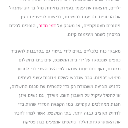
ילדים, מוצאות את עצמן בעמדת נחיתות מול בן זוג שמנהל
את הכספים. תביעות רכושיות, דרישות לפיצויים בגין
ויתורים תעסוקתיים, או מאבק על
דמי מדור
, הופכים לכלים
בניסיון לשמר מינימום קיום.
מאבקי כוח כלכליים באים לידי ביטוי גם בסרבנות להעביר
כספים שנפסקו על ידי בית המשפט, עיכובים בתשלום
מזונות, ואף בתביעות שווא כלפי הצד השני כדי למנוע
מימוש זכויות. גבר שנדרש לשלם מזונות עשוי לעיתים
להגיש תביעת משמורת רק כדי להפחית את סכום התשלום,
או להטיל עיקול על חשבון האם. מאידך, גם נשים אינן
חפות ממהלכים טקטיים, כמו הקפאת הסדרי שהות כדי
לדרוש תקציב גבוה יותר. בתי המשפט, אשר למדו להכיר
את האסטרטגיות הללו, נוקטים אמצעים כגון פסיקת