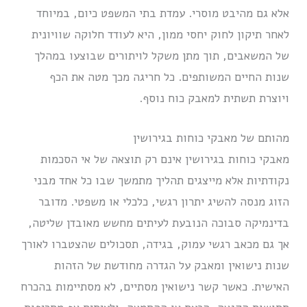
אלא גם מהיבט מוסרי. עמדת בתי המשפט כיום, במיוחד
לאחר תיקון לחוק יחסי ממון, היא לעודד חלוקה שוויונית
של המשאבים, תוך מתן משקל לויתורים שבוצעו במהלך
שנות החיים המשותפים. כל חריגה מכך מטה את הכף
ויוצרת תשתית למאבק כוח נוסף.
מהותם של מאבקי כוחות בגירושין
מאבקי כוחות בגירושין אינם רק תוצאה של אי הסכמות
נקודתיות אלא מייצגים תהליך מתמשך שבו כל אחד מבני
הזוג מנסה להשיג יתרון רגשי, כלכלי או משפטי. מדובר
בדינמיקה סבוכה הנובעת לעיתים מחשש מאובדן שליטה,
אך גם מכאב רגשי עמוק, בגידה, תסכולים שהצטברו לאורך
שנות נישואין ומאבק על הגדרה מחודשת של הזהות
האישית. כאשר קשר נישואין מסתיים, לא מסתיימות בהכרח