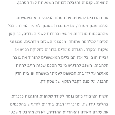
הוצאות, קנסות והגבלת זכויות משפטיות לצד הסרבן.
אחת הדרכים להפחית את המתח הכלכלי היא באמצעות
הסכם ממון מסודר, גם אם נכרת בסמוך למועד הפירוד. ככל
שההסכמות מוגדרות מראש וברורות לשני הצדדים, כך קטן
הסיכוי למלחמה פתוחה. מנגנוני תשלום מדורגים, מנגנוני
פיקוח ובקרה, הגדרת מועדים ברורים לחלוקת רכוש או
גביית חוב, כל אלו הם כלים המאפשרים להוריד את גובה
הלהבות. חשוב להדגיש כי כל הסכם שכזה חייב להיות
מאושר על ידי בית המשפט לענייני משפחה או בית הדין
הרבני, על מנת לקבל תוקף של פסק דין.
השיח הציבורי כיום נוטה לעודד שקיפות והוגנות כלכלית
בהליכי גירושין. עורכי דין רבים בוחרים להדגיש בהסכמים
את עקרון האיזון והאחריות ההדדית, לא רק מהיבט משפטי