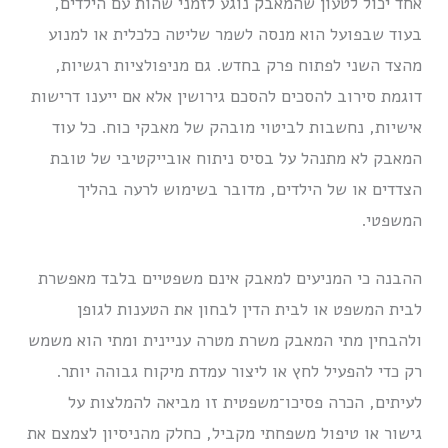
אחד יכול לטעון שהמאבק נוגע לזמני שהות עם הילדים,
בעוד שבפועל הוא מנסה לשמר שליטה כלכלית או למנוע
מהצד השני לפתוח פרק בחדש. גם מניפולציות רגשיות,
דוגמת סירוב להסכים להסכם גירושין אלא אם ייענו דרישות
אישיות, נחשבות לביטוי מובהק של מאבקי כוח. כל עוד
המאבק לא מתנהל על בסיס ניתוח אובייקטיבי של טובת
הצדדים או של הילדים, מדובר בשימוש לרעה בהליך
המשפטי.
ההבנה כי המניעים למאבק אינם משפטיים בלבד מאפשרת
לבית המשפט או לבית הדין לבחון את הטענות לגופן
ולהבחין מתי המאבק משרת מטרה עניינית ומתי הוא משמש
רק כדי להפעיל לחץ או ליצור עמדת מיקוח גבוהה יותר.
לעיתים, הכרה פסיכו־משפטית זו מביאה להמלצות על
גישור או טיפול משפחתי מקביל, כחלק מהניסיון לצמצם את