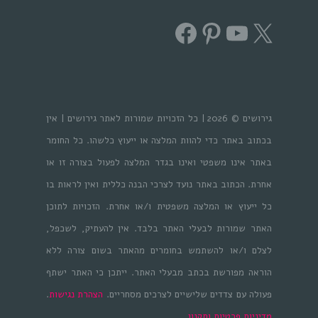
Facebook
Pinterest
YouTube
X
גירושים © 2026 | כל הזכויות שמורות לאתר גירושים | אין
בכתוב באתר כדי להוות המלצה או ייעוץ כלשהו. כל החומר
באתר אינו משפטי ואינו בגדר המלצה לפעול בצורה זו או
אחרת. הכתוב באתר נועד לצרכי הבנה כללית ואין לראות בו
כל ייעוץ או המלצה משפטית ו/או אחרת. הזכויות לתוכן
האתר שמורות לבעלי האתר בלבד. אין להעתיק, לשכפל,
לצלם ו/או להשתמש בחומרים מהאתר בשום צורה ללא
הוראה מפורשת בכתב מבעלי האתר. ייתכן כי האתר ישתף
פעולה עם צדדים שלישיים לצרכים מסחריים.
הצהרת נגישות
.
מדיניות פרטיות ותקנון
.