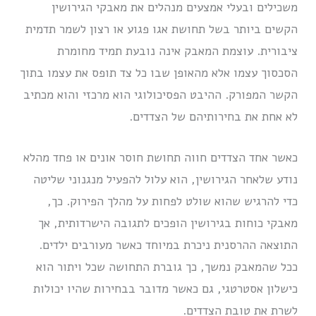
משכילים ובעלי אמצעים מנהלים את מאבקי הגירושין
הקשים ביותר בשל תחושת אגו פגוע או רצון לשמר תדמית
ציבורית. עוצמת המאבק אינה נובעת תמיד מחומרת
הסכסוך עצמו אלא מהאופן שבו כל צד תופס את עצמו בתוך
הקשר המפורק. ההיבט הפסיכולוגי הוא מרכזי והוא מכתיב
לא אחת את בחירותיהם של הצדדים.
כאשר אחד הצדדים חווה תחושת חוסר אונים או פחד מהלא
נודע שלאחר הגירושין, הוא עלול להפעיל מנגנוני שליטה
כדי להרגיש שהוא שולט לפחות על מהלך הפירוק. כך,
מאבקי כוחות בגירושין הופכים לתגובה הישרדותית, אך
התוצאה ההרסנית ניכרת במיוחד כאשר מעורבים ילדים.
ככל שהמאבק נמשך, כך גוברת התחושה שכל ויתור הוא
כישלון אסטרטגי, גם כאשר מדובר בבחירות שהיו יכולות
לשרת את טובת הצדדים.