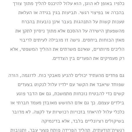
כלפיו באופן לא הוגן, הוא עלול להיכנס להליך מתוך צורך
בהכרה או בפיצוי רגשי. תביעות בגין בגידה או העלאת
טענות קשות על התנהגות בעבר אינן נובעות בהכרח
מהשפעתן הישירה על ההסכם אלא מתוך ניסיון לתקן את
מאזן הכוחות ביחסים. גישה זו מובילה לעיתים לריבוי
הליכים מיותרים, שאינם משרתים את ההליך המשפטי, אלא
רק מעמיקים את הפערים בין הצדדים.
גם פחדים מהעתיד יכולים להניע מאבקי כוח. לדוגמה, הורה
שפוחד שיאבד את הקשר עם ילדיו עלול לנקוט בצעדים
קשים כדי להבטיח נוכחות מתמשכת, גם אם הדבר פוגע
בילדים עצמם. כך גם אדם החושש מאובדן מעמד חברתי או
כלכלי עלול להיאחז בזכויות רכושיות עד לקצה. לא מדובר
בשיקולים רציונליים בלבד, אלא בדינמיקה
רגשית־תודעתית. תהליך הפרידה פותח פצעי עבר, ותגובות