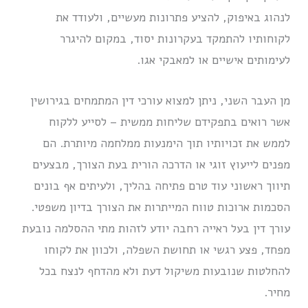
לנהוג באיפוק, להציע פתרונות מעשיים, ולעודד את
לקוחותיו להתמקד בעקרונות יסוד, במקום להיגרר
לעימותים אישיים או למאבקי אגו.
מן העבר השני, ניתן למצוא עורכי דין המתמחים בגירושין
אשר רואים בתפקידם שליחות ממשית – לסייע ללקוח
לממש את זכויותיו תוך הימנעות ממלחמה מיותרת. הם
מפנים לייעוץ זוגי או הדרכה הורית בעת הצורך, מבצעים
תיווך ראשוני עוד טרם פתיחה בהליך, ולעיתים אף בונים
הסכמות ארוכות טווח המייתרות את הצורך בדיון משפטי.
עורך דין בעל ראייה רחבה יודע לזהות מתי ההסלמה נובעת
מפחד, פצע רגשי או תחושת השפלה, ולכוון את לקוחו
להחלטות שנובעות משיקול דעת ולא מהדחף לנצח בכל
מחיר.