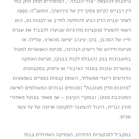
נרחבות להוצאת “צווי הגבלה”, המוסדרים תחת חוק בתי
דין רבניים (קיום פסקי דין של גירושין), התשנ”ה-1995.
לאחר שבית הדין הגיע להחלטה לחייב או לכפות גט, הוא
רשאי להפעיל סנקציות מדרגיות שנועדו להכביד את שגרת
חייו של הסרבן, בהן: עיכוב יציאה מהארץ, שלילה או
מניעת חידוש של רישיון הנהיגה, מניעת האפשרות לפעול
בחשבונות בנק (הגבלת לקוח בבנק), מניעת העסקה
במשרות שונות במגזר הציבורי או עיסוק במקצועות
הדורשים רישוי ממשלתי, השתת קנסות כספיים באמצעות
“מזונות מדין מעוכבת” (סכומים גבוהים המשולמים לאישה
המעוכבת מגט), ובמקרי הקיצון – אף מאסר בפועל מאחורי
סורג ובריח, היכול להצטבר לתקופה ארוכה של עד עשר
שנים.
במקביל לסנקציות הדתיות, הפסיקה האזרחית בבתי