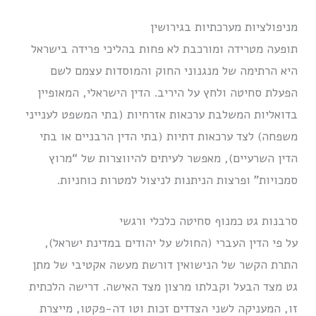
מניפולציות מערכתיות בגירושין
תופעה מטרידה ומורכבת לא פחות בהליכי פרידה בישראל
היא הרתימה של מנגנוני החוק והמוסדות עצמם לשם
הפעלת סחיטה ולחץ על היריב. הדין הישראלי, המאופיין
בדואליות המשלבת ערכאות אזרחיות (בתי המשפט לענייני
משפחה) לצד ערכאות דתיות (בתי הדין הרבניים או בתי
הדין השרעיים), מאפשר לעיתים להיווצרות של “מרוץ
סמכויות” ופרצות הניתנות לניצול למטרות כוחניות.
סרבנות גט כמנוף סחיטה כלכלי ורגשי
על פי הדין העברי (החולש על יהודים במדינת ישראל),
התרת הקשר של הנישואין דורשת מעשה אקטיבי של מתן
גט מצד הבעל וקבלתו מרצון מצד האישה.
דרישה הלכתית
זו, המעניקה לשני הצדדים זכות וטו דה-פקטו, מייצרת