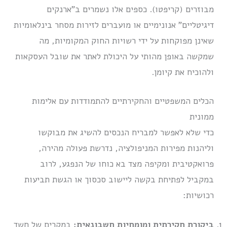
מבוזרים (קריפטו). כספים אלו נשמרים ב”ארנקים
דיגיטליים” אנונימיים או מועברים לזירות מסחר בינלאומיות
שאינן מפוקחות על ידי רשויות החוק המקומיות, מה
שמקשה באופן מהותי על היכולת לאתר את שובל העסקאות
ולהוכיח את קיומן.
הכלים המשפטיים והחקירתיים להתמודדות עם אלימות
ממונית
כדי שלא לאפשר למבריח הנכסים להשיג את מבוקשו
וליהנות מפירות המניפולציה, נדרשת פעולה מהירה,
פרואקטיבית ומקיפה מצד בא כוחו של הנפגע, לרוב
במקביל לפתיחת בקשה ליישוב סכסוך או הגשת תביעות
רכושיות:
ביקורת חקירתית ומומחיות חשבונאית:
במקרים של חשד