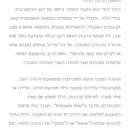
תופעת הניכור ההורי
ניכור הורי הוא הקצה החמור ביותר של רצף ההתערבות
בחיי הילד, ומוגדר על ידי מומחים כתופעה משפחתית קשה
וקיצונית השקולה להתעללות נפשית.
התופעה מתארת מצב
שבו ילד מפתח עוינות יוצאת דופן ובלתי מוצדקת כלפי אחד
מהוריו (ההורה המנוכר), עד כדי סירוב מוחלט לפגוש אותו
או לקיים עמו קשר מינימלי, וזאת לרוב בהשפעת הסתה
שיטתית ומכוונת מצד ההורה השני (ההורה המנכר).
ההורה המנכר עושה דמוניזציה מתמשכת להורה השני,
ממציא עליו עלילות ומטפח בילד תחושת חרדה, סלידה או
פחד מפניו.
לעיתים קרובות, הילד מאמץ את שפת
המבוגרים, מדבר ב”שפה משפטית”, וצובר כוח מדומה
המשבש לחלוטין את היררכיית ההורות התקינה.
הילד עלול
להרגיש שהוא ה”שופט” או ה”מחנך” של ההורה הדחוי, תוך