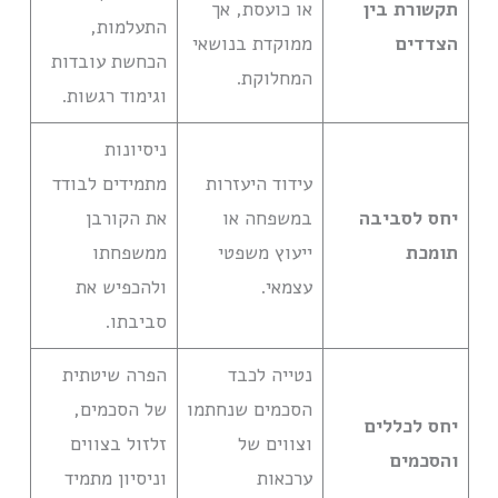
תקשורת בין
או כועסת, אך
התעלמות,
הצדדים
ממוקדת בנושאי
הכחשת עובדות
המחלוקת.
וגימוד רגשות.
ניסיונות
עידוד היעזרות
מתמידים לבודד
יחס לסביבה
במשפחה או
את הקורבן
תומכת
ייעוץ משפטי
ממשפחתו
עצמאי.
ולהכפיש את
סביבתו.
נטייה לכבד
הפרה שיטתית
הסכמים שנחתמו
של הסכמים,
יחס לכללים
וצווים של
זלזול בצווים
והסכמים
ערכאות
וניסיון מתמיד