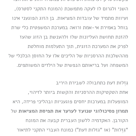
השני ולגרום לו לעקה מתמשכת (המונח התקני לסטרס),
ועיוות מתמיד של עובדות המציאות.
בן הזוג הפוגעני אינו
בוחל באמירת אי-אמת ורואה במערכת המשפטית כלי שרת
להזנת תחושת העליונות שלו ולהענשת בן הזוג שהעז
לפרק את המערכת הזוגית, תוך התעלמות מוחלטת
מההשלכות ההרסניות של הליכים אלו על החוסן הכלכלי של
המשפחה ועל בריאותם הנפשית של הילדים המשותפים.
גִּזְלוּת דעת כתחבולה לשבירת היריב
אחת הטקטיקות ההרסניות והקשות ביותר לזיהוי,
המופעלות במערכות יחסים פוגעניות ובהליכי פרידה, היא
תמרון פסיכולוגי שנועד לערער את תפיסת המציאות
של
הקורבן. האקדמיה ללשון העברית קבעה את המונח
“גִּזְלוּת” (או “גזלות דעת”) כמונח העברי התקני לתיאור