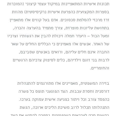
תכונות אישיות המתאפיינות במיקוד עצמי קיצוני (המוכרות
בספרות המקצועית כהפרעת אישיות נרקיסיסטית) מהוות
זרז מרכזי להסלמת סכסוכים. אדם בעל קווים אלו מתאפיין
בתחושת עליונות מופרזת, צורך מתמיד בהערצה והכרה,
ומעל הכול – היעדר חמלה ויכולת להבין את רגשותיו וצרכיו
של האחר.
אנשים אלו מאמינים כי הכללים החלים על שאר
החברה אינם חלים עליהם, ורואים באנשים שסביבם,
לרבות בני זוגם וילדיהם, כלים לסיפוק צרכיהם הרגשיים
והחומריים.
בזירה המשפטית, מאפיינים אלו מתורגמים להתנהלות
דורסנית וחסרת עכבות. הצד הפוגעני תופס כל פשרה
כהפסד צורב וכל ויתור כפגיעה אישית עמוקה בערכו.
התנהלותו תכלול לרוב משיכת הליכים ארוכה, הגשת
בקשות סרק לערכאות השיפוטיות במטרה להתיש את הצד