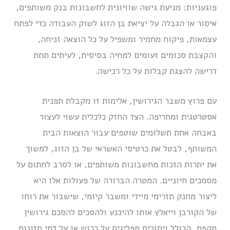
פוגעניות: מניעת גישה שוויונית לחשבונות בנק משותפים,
איסור או הגבלה על יציאת בן הזוג לשוק העבודה כדי לפתח
עצמאות, פיקוח מחמיר ומשפיל על כל הוצאה זניחה,
והקצבת סכומים זעומים למחיה בסיסית, לעיתים תחת
דרישה להצגת קבלות על כל רכישה.
עם פרוץ משבר הגירושין, אלימות זו מקבלת תפנית
אסטרטגית ומחריפה. הצד החזק כלכלית עשוי לעצור
באבחה אחת תשלומים שוטפים עבור הוצאות הבית
המשותף, לבטל את כרטיסי האשראי של בן הזוג, למשוך
את יתרות הזכות מחשבונות משותפים, או לסרב לחתום על
מסמכים חיוניים.
המטרה הברורה של פעולות אלו היא
ליצור מחנק תזרימי מיידי ומשבר קיומי, שישבור את רוחו
של הקורבן וייאלץ אותו להיכנע ולהסכים להסכם גירושין
מקפח, הכולל ויתורים מפליגים על רכוש או על דמי מזונות.