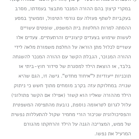
במקרי קיצון בהם ההורה המנכר מתבצר בעמדתו, מסרב
בעקביות לשתף פעולה עם גורמי הטיפול, וממשיך במסע
ההסתה למרות החלטות בית המשפט, שופטים עשויים
לעשות שימוש בצעדים קיצוניים והרתעתיים. צעדים אלו
עשויים לכלול מתן הוראה על החלפת משמורת מלאה לידי
ההורה המנוכר, הגבלת הקשר עם ההורה המנכר להשגחה
בלבד, או הוצאת הילד למסגרת של סידור חוץ-ביתי או
תוכניות ייעודיות ל”איחוד מחדש”. גישה זו, הגם שהיא
שנויה במחלוקת עזה בקרב מומחים מתוך חשש כי ניתוק
הילד מההורה שאליו הוא קשור (אפילו אם הקשר פתולוגי)
עלול לגרום לטראומה נוספת, נובעת מהתפיסה המשפטית
והפסיכולוגית שניכור הורי מחמיר שקול להתעללות נפשית
של ממש, המצריכה הגנה על הילד והרחקתו מהגורם
המרעיל את נפשו.