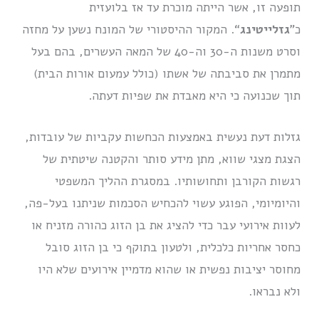
תופעה זו, אשר הייתה מוכרת עד אז בלועזית
כ”
גזלייטינג
“. המקור ההיסטורי של המונח נשען על מחזה
וסרט משנות ה-30 וה-40 של המאה העשרים, בהם בעל
מתמרן את סביבתה של אשתו (כולל עמעום אורות הבית)
תוך שכנועה כי היא מאבדת את שפיות דעתה.
גזלות דעת נעשית באמצעות הכחשות עקביות של עובדות,
הצגת מצגי שווא, מתן מידע סותר והקטנה שיטתית של
רגשות הקורבן ותחושותיו.
במסגרת ההליך המשפטי
והיומיומי, הפוגע עשוי להכחיש הסכמות שניתנו בעל-פה,
לעוות אירועי עבר כדי להציג את בן הזוג כהורה מזניח או
כחסר אחריות כלכלית, ולטעון בתוקף כי בן הזוג סובל
מחוסר יציבות נפשית או שהוא מדמיין אירועים שלא היו
ולא נבראו.