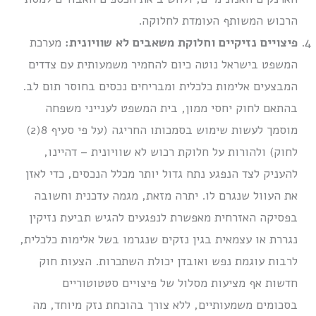
הרכוש המשותף העומדת לחלוקה.
פיצויים נזיקיים וחלוקת משאבים לא שוויונית:
מערכת
המשפט בישראל נוטה כיום להחמיר משמעותית עם צדדים
המבצעים אלימות כלכלית ומבריחים נכסים בחוסר תום לב.
בהתאם לחוק יחסי ממון, בית המשפט לענייני משפחה
מוסמך לעשות שימוש בסמכותו החריגה (על פי סעיף 8(2)
לחוק) ולהורות על חלוקת רכוש לא שוויונית – דהיינו,
להעניק לצד הנפגע נתח גדול יותר מכלל הנכסים, כדי לאזן
את העוול שנגרם לו. יתרה מזאת, מגמה עדכנית וחשובה
בפסיקה האזרחית מאפשרת לנפגעים להגיש תביעת נזיקין
נגררת או עצמאית בגין נזקים שנגרמו בשל אלימות כלכלית,
לרבות עוגמת נפש ואובדן יכולת השתכרות. הצעות חוק
חדשות אף מציעות מסלול של פיצויים סטטוטוריים
בסכומים משמעותיים, ללא צורך בהוכחת נזק מיוחד, מה