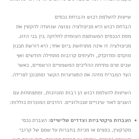
שיטות להעלמת רכוש והברחת נכסים
הברחת רכוש היא מניפולציה נפוצה שנועדה להקטין את
מסת הנכסים המשותפת העומדת לחלוקה בין בני הזוג.
מניפולציה זו אינה מתרחשת ביום אחד; היא דורשת תכנון
מוקדם ומדוקדק, ולעיתים קרובות מתחילה חודשים ואף
שנים טרם פתיחת ההליכים המשפטיים הרשמיים, כאשר
הצד המבריח מזהה את התערערות הקשר ומתכונן לפרידה.
השיטות להעלמת רכוש הן רבות ומגוונות, ומתפתחות עם
השנים לאור שינויים טכנולוגיים. הדרכים המוכרות כוללות:
העברות פיקטיביות וצדדים שלישיים:
העברת נכסי
מקרקעין, כספים או מניות בחברות על שמם של קרובי