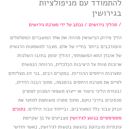
להתמודד עם מניפולציות
בגירושין
/
תהליך גירושים
/ נכתב על ידי
מערכת גירושים
הליך פירוק הנישואין מהווה את אחד המשברים המטלטלים
והמורכבים ביותר בחייו של אדם. מעבר למשמעות הרגשית
של אובדן התא המשפחתי, ההליך טומן בחובו השלכות
ארוכות טווח על היציבות הכלכלית, הרווחה הנפשית
ומערכות היחסים ההוריות. במקרים רבים, בני זוג מצליחים
לסיים את מערכת היחסים בהסכמה, מתוך הבנה הדדית,
ובעזרת הליכי גישור או ייעוץ משפטי המכוון לפתרון
סכסוכים בדרכי נועם, מתוך מטרה משותפת למזער את
הנזק עבור כלל המעורבים, ובייחוד עבור הילדים.
נתונים
סטטיסטיים בנוגע לגירושין
מצביעים על כך שקיימת
עונתיות מובהקת בהגשת בקשות לגירושין, כאשר חודשי