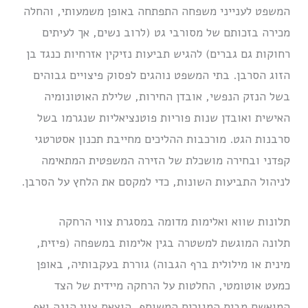
המשפט לענייני משפחה התפתחה באופן משמעותי, והחלה
מכירה בזכותם של מסורבי גט (לרוב נשים, אך לעיתים
רחוקות גם גברים) להגיש תביעות נזיקין אזרחיות כנגד בן
הזוג הסרבן. בתי המשפט נוהגים לפסוק פיצויים גבוהים
בשל הנזק הנפשי, אובדן החירות, שלילת האוטונומיה
האישית ואובדן שנות פוריות פוטנציאליות שנגרמו בשל
סרבנות הגט.
מורכבות ההליכים מחייבת תכנון אסטרטגי
קפדני ובחירה מושכלת של הזירה המשפטית המתאימה
לניהול התביעות השונות, כדי למקסם את הלחץ על הסרבן.
תלונות שווא ואלימות מדומה במסגרת צווי הרחקה
תלונה המוגשת למשטרה בגין אלימות במשפחה (פיזית,
מינית או מילולית ברף הגבוה) גוררת בעקבותיה, באופן
כמעט אוטומטי, החלטות על הרחקה מיידית של הצד
המואשם מבית המגורים המשותף, הוצאת צווי הגנה ואף