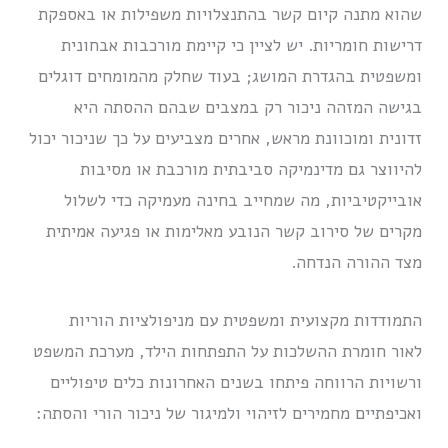
שהוא מתנה קיום קשר בהתנצלויות משפילות או באספקת
דרישות חומריות.
יש לציין כי קיימת מורכבות אבחונית
ומשפטית בהגדרת המושג; בעוד שחלק מהמומחים דוגלים
בגישה המזהה ניכור רק במצבים שבהם ההסתה היא
זדונית ומוכוונת מראש, אחרים מצביעים על כך שניכור יכול
להיווצר גם מדינמיקה סביבתית מורכבת או מסיבות
אובייקטיביות, מה שמחייב בחינה מעמיקה כדי לשלול
מקרים של סירוב קשר הנובע מאלימות או פגיעה אמיתית
מצד ההורה הנדחה.
התמודדות מקצועית ומשפטית עם מניפולציות הוריות
לאור חומרת ההשלכות על התפתחות הילד, מערכת המשפט
ורשויות הרווחה פיתחו בשנים האחרונות כלים טיפוליים
ואכיפתיים מחמירים לזיהוי ולמיגור של ניכור הורי והסתה: