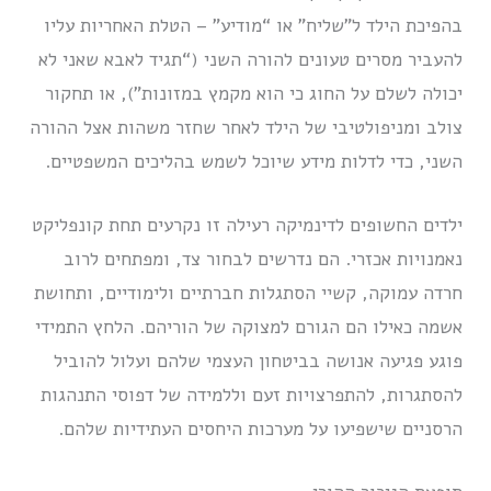
בהפיכת הילד ל”שליח” או “מודיע” – הטלת האחריות עליו
להעביר מסרים טעונים להורה השני (“תגיד לאבא שאני לא
יכולה לשלם על החוג כי הוא מקמץ במזונות”), או תחקור
צולב ומניפולטיבי של הילד לאחר שחזר משהות אצל ההורה
השני, כדי לדלות מידע שיוכל לשמש בהליכים המשפטיים.
ילדים החשופים לדינמיקה רעילה זו נקרעים תחת קונפליקט
נאמנויות אכזרי. הם נדרשים לבחור צד, ומפתחים לרוב
חרדה עמוקה, קשיי הסתגלות חברתיים ולימודיים, ותחושת
אשמה כאילו הם הגורם למצוקה של הוריהם. הלחץ התמידי
פוגע פגיעה אנושה בביטחון העצמי שלהם ועלול להוביל
להסתגרות, להתפרצויות זעם וללמידה של דפוסי התנהגות
הרסניים שישפיעו על מערכות היחסים העתידיות שלהם.