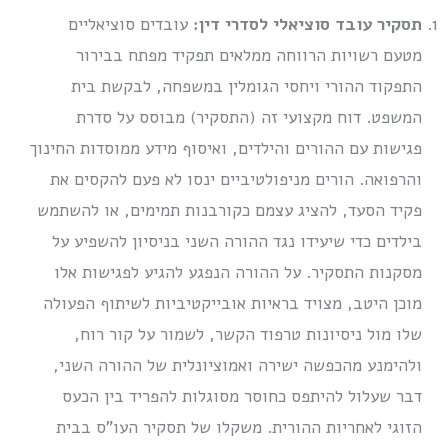
תסקיר עובד סוציאלי לסדרי דין:
עובדים סוציאליים
מטעם רשויות הרווחה ממלאים תפקיד מפתח בבירור
התפקוד ההורי ויחסי הגומלין במשפחה, לבקשת בית
המשפט. דוח מקצועי זה (התסקיר) מבוסס על סדרת
פגישות עם ההורים והילדים, ואיסוף מידע ממוסדות החינוך
והרפואה. הורים מניפולטיביים ינסו לא פעם להקסים את
פקיד הסעד, להציג עצמם כקורבנות תמימים, או להשתמש
בילדים כדי שיעידו נגד ההורה השני בניסיון להשפיע על
מסקנות התסקיר. על ההורה הנפגע להגיע לפגישות אלו
מוכן היטב, מצויד בראיות אובייקטיביות לשיתוף הפעולה
שלו מול ניסיונות טרפוד הקשר, לשמור על קור רוח,
ולהימנע מהכפשה ישירה ואמוציונלית של ההורה השני,
דבר שעלול להיתפס כחוסר מסוגלות להפריד בין הכעס
הזוגי לאחריות ההורית. משקלו של תסקיר העו”ס בבית