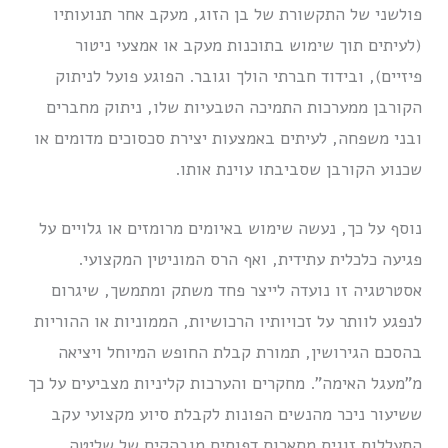
פולשני של התקשורת של בן הזוג, מעקב אחר תנועותיו
(לעיתים תוך שימוש בתוכנות מעקב או אמצעי ניטור
פיזיים), ובידוד חברתי הולך וגובר. הפוגע פועל לניתוק
הקורבן ממערכות התמיכה הטבעיות שלו, ניתוק מחברים
ובני משפחה, לעיתים באמצעות יצירת סכסוכים מדומים או
שכנוע הקורבן שסביבתו עוינת אותו.
נוסף על כך, נעשה שימוש באיומים מרומזים או גלויים על
פגיעה כלכלית עתידית, ואף הרס המוניטין המקצועי.
אסטרטגיה זו נועדה לייצר פחד משתק ומתמשך, שיגרום
לנפגע לוותר על זכויותיו הרכושיות, הממוניות או ההוריות
בהסכם הגירושין, תמורת קבלת החופש המיוחל ויציאה
מ”מעגל האימה”. מחקרים והערכות קליניות מצביעים על כך
ששיעור ניכר מהנשים הפונות לקבלת סיוע מקצועי עקב
התעללות זוגית מתארות דפוסים מובהקים של שליטה