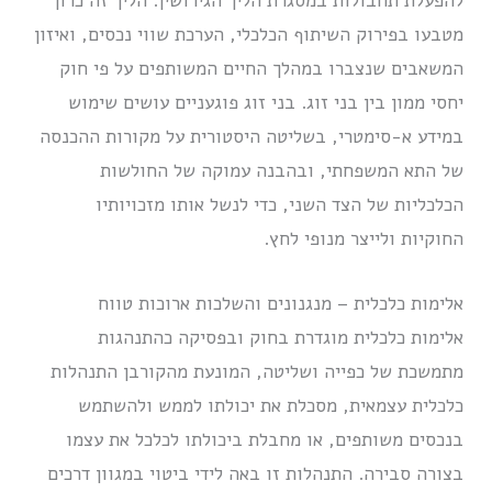
להפעלת תחבולות במסגרת הליך הגירושין. הליך זה כרוך
מטבעו בפירוק השיתוף הכלכלי, הערכת שווי נכסים, ואיזון
המשאבים שנצברו במהלך החיים המשותפים על פי חוק
יחסי ממון בין בני זוג.
בני זוג פוגעניים עושים שימוש
במידע א-סימטרי, בשליטה היסטורית על מקורות ההכנסה
של התא המשפחתי, ובהבנה עמוקה של החולשות
הכלכליות של הצד השני, כדי לנשל אותו מזכויותיו
החוקיות ולייצר מנופי לחץ.
אלימות כלכלית – מנגנונים והשלכות ארוכות טווח
אלימות כלכלית מוגדרת בחוק ובפסיקה כהתנהגות
מתמשכת של כפייה ושליטה, המונעת מהקורבן התנהלות
כלכלית עצמאית, מסכלת את יכולתו לממש ולהשתמש
בנכסים משותפים, או מחבלת ביכולתו לכלכל את עצמו
בצורה סבירה.
התנהלות זו באה לידי ביטוי במגוון דרכים