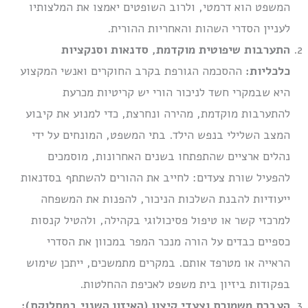
המשפט הוא דרמטי, ולרוב השופטים יאמצו את המלצותיו
לעניין הסדרי השהות והאחריות ההורית.
התערבות שיפוטית מוקדמת, סדנאות וסנקציות
כלכליות:
ההסכמה הגורפת בקרב החוקרים ואנשי המקצוע
היא שבמקרי חשד לניכור הורי יש קריטיות מכרעת
להתערבות מוקדמת, מהירה ונחרצת, כדי למנוע את קיבוע
המצב השלילי בנפש הילד. בתי המשפט, המונחים על ידי
נהלים ארציים שהתפתחו בשנים האחרונות, מוסמכים
להפעיל שורת צעדים: לחייב את ההורים להשתתף בסדנאות
ייעודיות להבנת השלכות הניכור, להפנות את המשפחה
למרכזי קשר או טיפול פסיכולוגי בקהילה, ולהטיל קנסות
כספיים כבדים על הורה מנכר המפר במכוון את הסדרי
הראייה או מטרפד אותם. במקרים מתמשכים, ייתכן שימוש
בפקודות ביזיון בית משפט לאכיפת ההחלטות.
העברת משמורת וצעדי קיצון (האיזון השנוי במחלוקת):