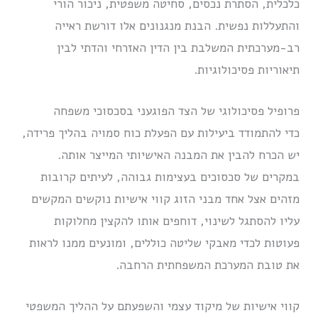
כלכלית, הסתרת נכסים, סחיטה משפטית, ניכור הורי
והתעללות נפשית. הבנת מנגנונים אלו דורשת ראייה
רב-מערכתית המשלבת בין הדין האזרחי והדתי לבין
תיאוריות פסיכולוגיות.
פרופיל פסיכולוגי של הצד הפוגעני בסכסוכי משפחה
כדי להתמודד ביעילות עם הפעלת כוח סמויה בהליך פרידה,
יש הכרח להבין את המבנה האישיותי המייצר אותה.
במקרים של סכסוכים בעצימות גבוהה, לעיתים קרובות
מזהים אצל אחד מבני הזוג קווי אישיות נוקשים המקשים
עליו להסתגל לשינוי, דוחפים אותו להקצין מחלוקות
פעוטות לכדי מאבקי שליטה כוללים, ומונעים ממנו לראות
את טובת המערכת המשפחתית הרחבה.
קווי אישיות של מיקוד עצמי והשפעתם על ההליך המשפטי