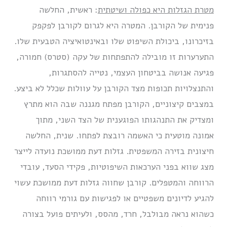
מטרת הגזלות היא כפולה ושיטתית
: ראשית, החלשה
פנימית של הקורבן. המטרה היא לגרום לקורבן לפקפק
בזיכרונו, ביכולת השיפוט שלו ובאינטואיציה הטבעית שלו.
התערערות זו מובילה להתפתחות של עקה (סטרס) חמורה,
פגיעה אנושה בביטחון העצמי, נטייה להסתגרות,
והתנצלויות תכופות מצד הקורבן על עוולות שכלל לא ביצע.
במצבים קיצוניים, הקורבן מפתח מגננה שבה הוא מתרץ
ומצדיק את התנהגותו הפוגענית של הצד השני, מתוך
אמונה מוטעית כי האשמה רובצת לפתחו. שנית, החלשה
חיצונית בזירה המשפטית. גזלות דעת ממושכת נועדה לייצר
מצג שווא בפני הערכאות השיפוטיות, פקידי הסעד, עובדי
הרווחה והמטפלים. קורבן שחווה גזלות דעת ממושכת עשוי
להגיע לדיונים משפטיים או לפגישות עם גורמי רווחה
כשהוא נראה מבולבל, חרד, מהסס, ולעיתים פועל בצורה