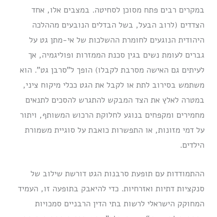
במקרים רבים פתח מסוכן לסחיטה. במצבים אלו, אחד
הצדדים (לרוב הבעל, בשל הבדלים הנובעים מההלכה
היהודית הנוגעים לחומרת ההשלכות של אי-מתן גט על
גברים לעומת נשים בגין סכנת הממזרות ופוליגמיה, אך
לעיתים גם האישה מסרבת לקבלו) הופך ל”סרבן גט”. הוא
משתמש בסירוב לתת או לקבל את הגט ככלי מיקוח ציני,
במטרה לאלץ את הצד המבקש להתגרש להסכים לתנאים
מחמירים ומקפחים בנוגע לחלוקת הרכוש המשותף, ויתור
על דמי מזונות, או התפשרות כואבת על סוגיית משמורת
הילדים.
ההתמודדות עם תופעת סרבנות הגט דורשת שילוב של
סנקציות דתיות ואזרחיות. כדי להיאבק בתופעה זו, העמיד
המחוקק הישראלי לרשות בתי הדין הרבניים סמכויות