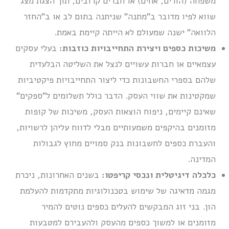
משפחה (הורים, אחים) או חברים קרובים, תוך הצגת מצג
שווא לפיו מדובר ב”מתנה” שניתנה בתום לב או ב”החזר
הלוואה” ישנה שמעולם לא הייתה קיימת באמת.
משיכות כספים ויצירת התחייבויות כוזבות:
בעלי עסקים
עצמאיים או חברות עשויים לנצל את השליטה הבלעדית
שלהם בספרי החשבונות כדי ליצור התחייבויות פיקטיביות
שמקטינות את שווי העסק. הדבר כולל תשלומים ל”ספקים”
שאינם קיימים, ניפוח הוצאות העסק, משיכות של קופות
מזומנים בהיקפים משמעותיים מבלי לדווח עליהן לרשויות,
והעברת כספים לחשבונות בנק סמויים מחוץ לגבולות
המדינה.
כלכלה דיגיטלית ונכסי קריפטו:
בשנים האחרונות, ניכרת
מגמה מדאיגה של שימוש בטכנולוגיות מתקדמות להעלמת
הון. בני זוג המבקשים להעלים כספים נוטים להמיר
מזומנים או למשוך כספים מהעסק ולהעבירם למטבעות