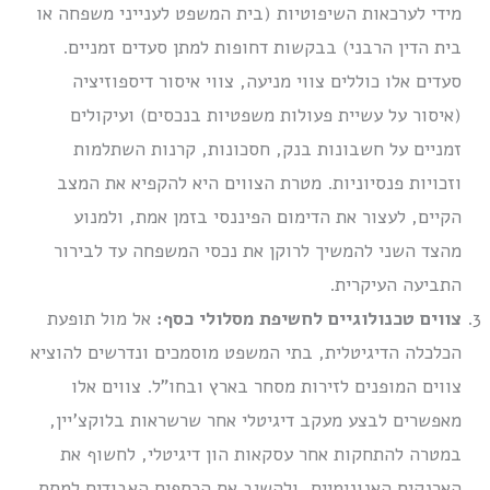
מידי לערכאות השיפוטיות (בית המשפט לענייני משפחה או
בית הדין הרבני) בבקשות דחופות למתן סעדים זמניים.
סעדים אלו כוללים צווי מניעה, צווי איסור דיספוזיציה
(איסור על עשיית פעולות משפטיות בנכסים) ועיקולים
זמניים על חשבונות בנק, חסכונות, קרנות השתלמות
וזכויות פנסיוניות. מטרת הצווים היא להקפיא את המצב
הקיים, לעצור את הדימום הפיננסי בזמן אמת, ולמנוע
מהצד השני להמשיך לרוקן את נכסי המשפחה עד לבירור
התביעה העיקרית.
צווים טכנולוגיים לחשיפת מסלולי כסף:
אל מול תופעת
הכלכלה הדיגיטלית, בתי המשפט מוסמכים ונדרשים להוציא
צווים המופנים לזירות מסחר בארץ ובחו”ל. צווים אלו
מאפשרים לבצע מעקב דיגיטלי אחר שרשראות בלוקצ’יין,
במטרה להתחקות אחר עסקאות הון דיגיטלי, לחשוף את
הארנקים האנונימיים, ולהשיב את הכספים האבודים למסת