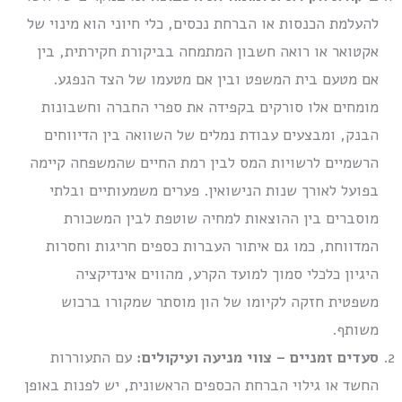
להעלמת הכנסות או הברחת נכסים, כלי חיוני הוא מינוי של
אקטואר או רואה חשבון המתמחה בביקורת חקירתית, בין
אם מטעם בית המשפט ובין אם מטעמו של הצד הנפגע.
מומחים אלו סורקים בקפידה את ספרי החברה וחשבונות
הבנק, ומבצעים עבודת נמלים של השוואה בין הדיווחים
הרשמיים לרשויות המס לבין רמת החיים שהמשפחה קיימה
בפועל לאורך שנות הנישואין. פערים משמעותיים ובלתי
מוסברים בין ההוצאות למחיה שוטפת לבין המשכורת
המדווחת, כמו גם איתור העברות כספים חריגות וחסרות
היגיון כלכלי סמוך למועד הקרע, מהווים אינדיקציה
משפטית חזקה לקיומו של הון מוסתר שמקורו ברכוש
משותף.
סעדים זמניים – צווי מניעה ועיקולים:
עם התעוררות
החשד או גילוי הברחת הכספים הראשונית, יש לפנות באופן