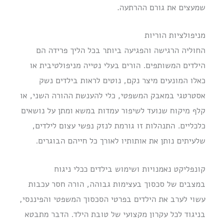
שמעצים את גורם ההרתעה.
מניפולציות הוריות
החוליה הרגישה והפגיעה ביותר בכל הליך פרידה הם
הילדים המשותפים. הורים בעלי נטייה מניפולטיבית או
כאלו המונעים מיצר נקם, נוטים לראות בילדים נשק
אסטרטגי במאבק המשפטי, כלי להענשת ההורה השני, או
קלף מיקוח שנועד לשיפור עמדות במשא ומתן על נושאים
כלכליים.
התנהלות זו גורמת לנזק נפשי עצום לילדים,
שלעיתים נותן את אותותיו לאורך כל חייהם הבוגרים.
קונפליקט נאמנויות ושימוש בילדים ככלי ניגוח
במצבים של סכסוך בעצימות גבוהה, הורה חסר עכבות
עשוי לערב את הילדים בפרטי הסכסוך המשפטי והפיננסי,
בניגוד לכל עקרון מקצועי של טובת הילד. הדבר מתבטא