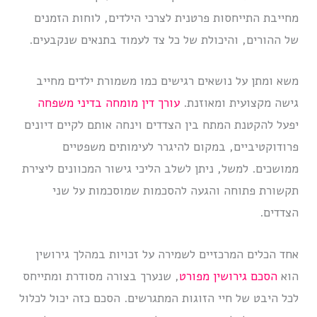
מחייבת התייחסות פרטנית לצרכי הילדים, לוחות הזמנים
של ההורים, והיכולת של כל צד לעמוד בתנאים שנקבעים.
משא ומתן על נושאים רגישים כמו משמורת ילדים מחייב
גישה מקצועית ומאוזנת.
עורך דין מומחה בדיני משפחה
יפעל להקטנת המתח בין הצדדים וינחה אותם לקיים דיונים
פרודוקטיביים, במקום להיגרר לעימותים משפטיים
ממושכים. למשל, ניתן לשלב הליכי גישור המכוונים ליצירת
תקשורת פתוחה והגעה להסכמות שמוסכמות על שני
הצדדים.
אחד הכלים המרכזיים לשמירה על זכויות במהלך גירושין
הוא
הסכם גירושין מפורט
, שנערך בצורה מסודרת ומתייחס
לכל היבט של חיי הזוגות המתגרשים. הסכם כזה יכול לכלול