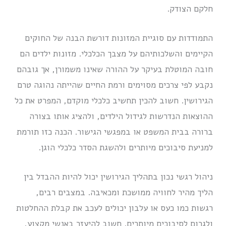
חלקם הצודק.
התמודדות עם סוגיית המזונות דורשת הבנה של החוקים
הקיימים והשלכותיהם על מצבך הכלכלי. מזונות ילדים הם
חובה המוטלת בעיקר על ההורה שאינו משמורן, אך גובהם
נקבע לפי צרכים מסוימים ורמת החיים שהייתה נהוגה טרם
הגירושין. חשוב להכין תחשיב כלכלי מוקדם, המפרט את כל
ההוצאות הנדרשות לגידול הילדים, ולהציג אותו בצורה
ברורה בבית המשפט או במפגשי הגישור. הכנה כזו תורמת
למניעת סיבוכים מיותרים ולהשגת הסדר כלכלי הוגן.
ניהול רגשי נכון בתהליך הגירושין יכול להיות ההבדל בין
הליך מהיר לחוויה ממושכת ומכאיבה. במצבים רבים,
רגשות כמו כעס או עלבון יכולים לעכב את קבלת ההחלטות
ולגרום לסיבוכים מיותרים. חשוב להיעזר באנשי מקצוע,