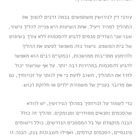
עורכי דין לגירושין משתמשים בכמה דרכים להפוך את
התהליך למהיר ויעיל. אחת השיטות היא פנייה להליך גישור,
שבו שני הצדדים מנסים להגיע להסכמות ללא צורך בשיפוט
של בית המשפט. גישור כזה מאפשר לפשט את ההליך
ולהימנע ממריבות ממושכות, ובמקרים רבים הוא מאפשר
להגיע להסכמות במהירות רבה יותר. על אף שגישור יכול
לזרז את התהליך, חשוב לדעת כי אין לוותר על זכויותיך, גם
אם מדובר בעניין של משמורת ילדים או חלוקת רכוש.
כדי לשמור על זכויותיך במהלך הגירושין, יש לוודא
שהסכמים ותנאים מסודרים ומנומקים. תהליך זה כולל
הכנה מוקפדת של כל המסמכים הנדרשים, כולל רישומים
פיננסיים, הסכמים קודמים, ואפילו חשבונות בנק. הכנה זו