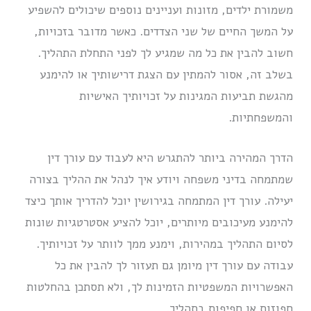
משמורת ילדים, מזונות ועניינים נוספים שיכולים להשפיע
על המשך החיים של שני הצדדים. כאשר מדובר בזכויות,
חשוב להבין את כל מה שמגיע לך לפני התחלת התהליך.
בשלב זה, אסור להמתין עם הצגת דרישותיך או להימנע
מהגשת תביעות המגינות על זכויותיך האישיות
והמשפחתיות.
הדרך המהירה ביותר להתגרש היא לעבוד עם עורך דין
שמתמחה בדיני משפחה ויודע איך לנהל את ההליך בצורה
יעילה. עורך דין המתמחה בגירושין יוכל להדריך אותך כיצד
להימנע מעיכובים מיותרים, יוכל להציע אסטרטגיות שונות
לסיום התהליך במהירות, וימנע ממך לוותר על זכויותיך.
עבודה עם עורך דין מיומן גם תעזור לך להבין את כל
האפשרויות המשפטיות הזמינות לך, ולא תסתכן בהחלטות
חפוזות או חפיפות בתהליך.