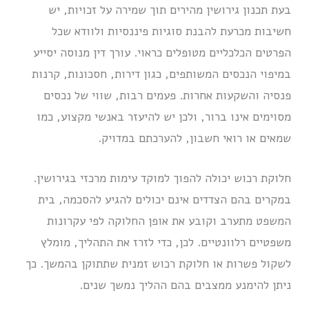
בעת תכנון גירושין מהירים תוך שמירה על זכויות, יש
חשיבות מכרעת להבנת סוגיות פיננסיות ולוודא שכל
הפרטים הכלכליים מטופלים כראוי. עורך דין מנוסה יסייע
במיפוי הנכסים המשותפים, כגון דירות, חסכונות, קרנות
פנסיה והשקעות אחרות. פעמים רבות, שווי של נכסים
מסוימים אינו ברור, ולכן יש להיעזר באנשי מקצוע, כמו
שמאים או רואי חשבון, להערכתם במדויק.
חלוקת רכוש יכולה להפוך למוקד עימות מרכזי בגירושין.
במקרים בהם הצדדים אינם יכולים להגיע להסכמה, בית
המשפט מתערב וקובע את אופן החלוקה לפי עקרונות
משפטיים רלוונטיים. לכן, כדי לזרז את התהליך, מומלץ
לשקול פשרות או חלוקת רכוש זמנית שתתוקן בהמשך. כך
ניתן להימנע ממצבים בהם ההליך נמשך שנים.