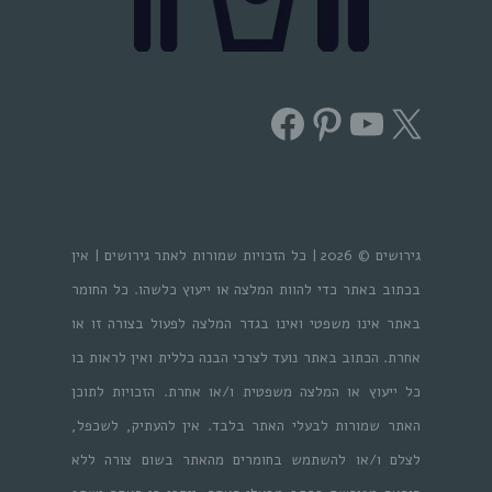
Facebook
Pinterest
YouTube
X
גירושים © 2026 | כל הזכויות שמורות לאתר גירושים | אין
בכתוב באתר כדי להוות המלצה או ייעוץ כלשהו. כל החומר
באתר אינו משפטי ואינו בגדר המלצה לפעול בצורה זו או
אחרת. הכתוב באתר נועד לצרכי הבנה כללית ואין לראות בו
כל ייעוץ או המלצה משפטית ו/או אחרת. הזכויות לתוכן
האתר שמורות לבעלי האתר בלבד. אין להעתיק, לשכפל,
לצלם ו/או להשתמש בחומרים מהאתר בשום צורה ללא