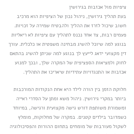
ציפיות מול אכזבות בגירושין
בעת תהליך גירושין, ניהול נכון של הציפיות הוא מרכיב
חשוב שיכול לזרז את ההליך ולהבטיח שמירה על זכויות.
פעמים רבות, צד אחד נכנס לתהליך עם ציפיות לא ריאליות
בנוגע למה שיוכל להשיג מבחינה משפטית או כלכלית. עורך
דין מקצועי ידאג לייעץ לך בנוגע למה שניתן להשיג בהתאם
לחוק ולמציאות הספציפית של המקרה שלך, ובכך למנוע
אכזבות או התנגדויות עתידיות שיאריכו את התהליך.
חלוקת הזמן בין הורה לילד היא אחת הנקודות המורכבות
ביותר במקרי גירושין. ניהול משא ומתן על הסדרי ראייה
ומשמורת משותפת דורש גישה מקצועית ורגישה, במיוחד
כשמדובר בילדים קטנים. במקרה של מחלוקות, מומלץ
לשקול מעורבות של מומחים בתחום ההורות והפסיכולוגיה