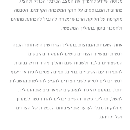
מנוסה שיידע להעריך את המצב הכלכלי הכולל ולהציג
פתרונות המבוססים על חוקי המשפחה הקיימים. הסכמה
מוקדמת על חלוקת הרכוש עשויה להוביל להפחתת מתחים
ולחסכון בזמן בתהליך המשפטי.
אחת הטעויות הנפוצות בתהליך הגירושין היא חוסר הכנה
רגשית ונפשית. הצדדים נוטים להתמקד בהיבטים
המשפטיים בלבד ולשכוח שגם תהליך מהיר דורש נכונות
להתמודד עם השינויים בחיים. תמיכה פסיכולוגית או ייעוץ
רגשי יכולים לסייע לשני הצדדים להגיע להחלטות מושכלות
יותר, במקום להיגרר למאבקים שמאריכים את התהליך.
למשל, תהליכי גישור רגשיים יכולים להוות גשר לפתרון
מחלוקות מבלי לערער את יציבותם הנפשית של הצדדים
ושל ילדיהם.