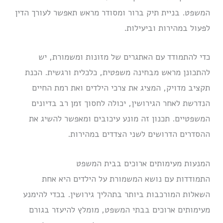
המשפט. בניית תיק ברור ומסודר מראש תאפשר לעורך הדין
לפעול במהירות וביעילות.
כדי להתמודד עם האתגרים של מזונות ומשמורת, יש
להתכונן מראש מבחינה משפטית, כלכלית ורגשית. הכנת
תקציב מדויק, המציג את צרכי הילדים ואת רמת החיים
הנדרשת לאחר הגירושין, יכולה לחסוך זמן רב בדיונים
המשפטיים. תכנון זה מונע עיכובים ומאפשר להשיג את
ההסדרים הדרושים לשני הצדדים במהירות.
המנעות מעימותים ארוכים בבית המשפט
התמודדות עם נושא המשמורת על הילדים היא אחת
השאלות המורכבות ביותר בתהליך גירושין. בכדי להימנע
מעימותים ארוכים בבתי המשפט, מומלץ להיעזר בגורם