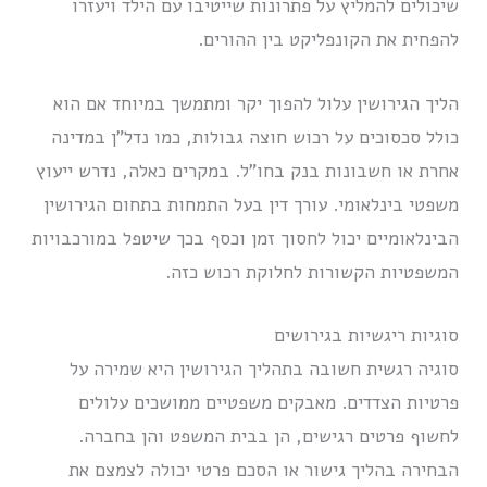
שיכולים להמליץ על פתרונות שייטיבו עם הילד ויעזרו
להפחית את הקונפליקט בין ההורים.
הליך הגירושין עלול להפוך יקר ומתמשך במיוחד אם הוא
כולל סכסוכים על רכוש חוצה גבולות, כמו נדל”ן במדינה
אחרת או חשבונות בנק בחו”ל. במקרים כאלה, נדרש ייעוץ
משפטי בינלאומי. עורך דין בעל התמחות בתחום הגירושין
הבינלאומיים יכול לחסוך זמן וכסף בכך שיטפל במורכבויות
המשפטיות הקשורות לחלוקת רכוש כזה.
סוגיות ריגשיות בגירושים
סוגיה רגשית חשובה בתהליך הגירושין היא שמירה על
פרטיות הצדדים. מאבקים משפטיים ממושכים עלולים
לחשוף פרטים רגישים, הן בבית המשפט והן בחברה.
הבחירה בהליך גישור או הסכם פרטי יכולה לצמצם את