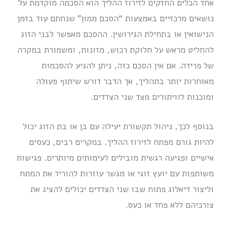
אחד הכלים החזקים לזירוז ההליך הוא הסכמה מוקדמת על
נושאים מרכזיים באמצעות “הסכם ממון” שנחתם עוד בזמן
הנישואין או בתחילת הגירושין. ההסכם מאפשר לבני הזוג
להחליט מראש על חלוקת רכוש, מזונות, ומשמורת במקרה
של פרידה. אם אין הסכם כזה, ניתן להגיע להסכמות
מאוחרות יותר בתהליך, אך הדבר דורש שיתוף פעולה
ומוכנות לוויתורים מצד שני הצדדים.
בנוסף לכך, ניהול תקשורת יעילה עם בן או בת הזוג יכול
להיות גורם מפתח לזירוז ההליך. במקרים רבים, כעסים
אישיים ופגיעה רגשית מובילים לעימותים מיותרים. פגישות
משותפות עם יועץ זוגי או מגשר עוזרות להוריד את המתח
וליצור דיאלוג פתוח שבו שני הצדדים יכולים להציג את
צורכיהם ללא פחד או כעס.