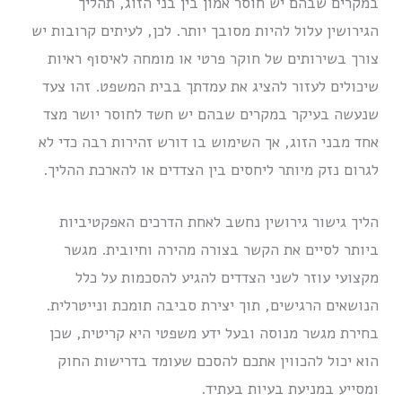
במקרים שבהם יש חוסר אמון בין בני הזוג, תהליך
הגירושין עלול להיות מסובך יותר. לכן, לעיתים קרובות יש
צורך בשירותים של חוקר פרטי או מומחה לאיסוף ראיות
שיכולים לעזור להציג את עמדתך בבית המשפט. זהו צעד
שנעשה בעיקר במקרים שבהם יש חשד לחוסר יושר מצד
אחד מבני הזוג, אך השימוש בו דורש זהירות רבה כדי לא
לגרום נזק מיותר ליחסים בין הצדדים או להארכת ההליך.
הליך גישור גירושין נחשב לאחת הדרכים האפקטיביות
ביותר לסיים את הקשר בצורה מהירה וחיובית. מגשר
מקצועי עוזר לשני הצדדים להגיע להסכמות על כלל
הנושאים הרגישים, תוך יצירת סביבה תומכת ונייטרלית.
בחירת מגשר מנוסה ובעל ידע משפטי היא קריטית, שכן
הוא יכול להכווין אתכם להסכם שעומד בדרישות החוק
ומסייע במניעת בעיות בעתיד.