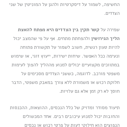
החשיפה, לשמור על דיסקרטיות ולהגן על המוניטין של שני
הצדדים.
שמירה על
קשר תקין בין הצדדים היא מפתח להאצת
הליך הגירושין
ולהפחתת מתחים. אף על פי שהמצב יכול
להיות טעון רגשית, חשוב לשמור על תקשורת פתוחה
ונעימה ככל האפשר. שיחות ישירות, ייעוץ זוגי, או שימוש
במתווכים מקצועיים יכולים למנוע מההליך להפוך לעימות
משפטי מורכב. לדוגמה, כששני הצדדים מסכימים על
חלוקת רכוש או משמורת ללא צורך במאבק משפטי, הדבר
חוסך לא רק זמן אלא גם עלויות.
תיעוד מסודר ומדויק של כלל הנכסים, ההוצאות, ההכנסות
והחובות יכול למנוע עיכובים רבים. אחד המכשולים
הנפוצים הוא חילוקי דעות על פרטי רכוש או נכסים