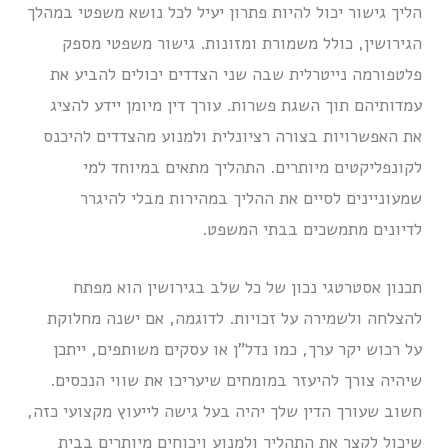
הליך גישור יכול להיות פתרון יעיל לכל נושא משפטי במהלך
הגירושין, כולל משמורת ומזונות. גישור משפטי מספק
פלטפורמה נייטרלית שבה שני הצדדים יכולים להביע את
עמדותיהם תוך השגת פשרות. עורך דין מיומן יידע להציג
את האפשרויות בצורה רציונלית ולמנוע מהצדדים להיכנס
לקונפליקטים מיותרים. התהליך מתאים במיוחד למי
שמעוניינים לסיים את ההליך במהירות מבלי להיגרר
לדיונים מתמשכים בבתי המשפט.
תכנון אסטרטגי נכון של כל שלב בגירושין הוא מפתח
להצלחה ולשמירה על זכויות. לדוגמה, אם ישנה מחלוקת
על רכוש יקר ערך, כמו נדל”ן או עסקים משותפים, ייתכן
שיהיה צורך להיעזר במומחים שיעריכו את שווי הנכסים.
חשוב שעורך הדין שלך יהיה בעל גישה לייעוץ מקצועי כזה,
שיכול לקצר את התהליך ולמנוע ויכוחים מיותרים בבית