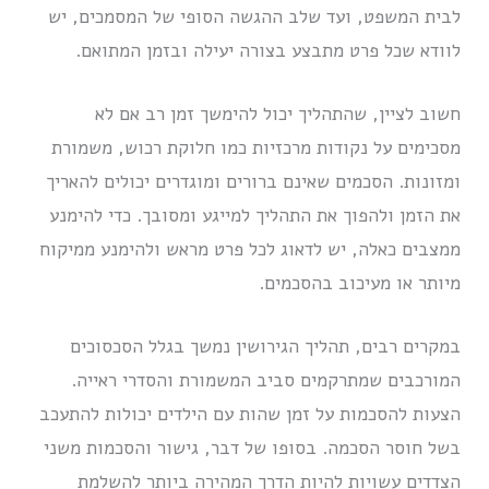
לבית המשפט, ועד שלב ההגשה הסופי של המסמכים, יש
לוודא שכל פרט מתבצע בצורה יעילה ובזמן המתואם.
חשוב לציין, שהתהליך יכול להימשך זמן רב אם לא
מסכימים על נקודות מרכזיות כמו חלוקת רכוש, משמורת
ומזונות. הסכמים שאינם ברורים ומוגדרים יכולים להאריך
את הזמן ולהפוך את התהליך למייגע ומסובך. כדי להימנע
ממצבים כאלה, יש לדאוג לכל פרט מראש ולהימנע ממיקוח
מיותר או מעיכוב בהסכמים.
במקרים רבים, תהליך הגירושין נמשך בגלל הסכסוכים
המורכבים שמתרקמים סביב המשמורת והסדרי ראייה.
הצעות להסכמות על זמן שהות עם הילדים יכולות להתעכב
בשל חוסר הסכמה. בסופו של דבר, גישור והסכמות משני
הצדדים עשויות להיות הדרך המהירה ביותר להשלמת