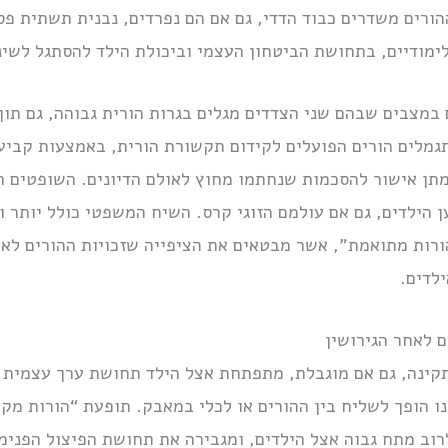
הורים משדרים כבוד הדדי, גם אם הם נפרדים, נבנית תשתית פס
לימודיים, בתחושת הביטחון העצמי וביכולת הילד להסתגל לשינ
במצבים שבהם שני הצדדים מגלים בגרות הורית גבוהה, גם תוך
מתגמלים הורים הפועלים לקידום תקשורת הורית, באמצעות ק
תן אישור להסכמות שנחתמו מחוץ לאולם הדיונים. השופטים רו
 הילדים, גם אם עולמם הזוגי קרס. השיח המשפטי כולל יותר ו
ורות מתואמת”, אשר מבטאים את הציפייה שזכויות ההורים לא 
ילדים.
ם לאחר הגירושין
ינה, גם אם מוגבלת, מתפתחת אצל הילד תחושת ערך עצמית גב
נו הופך לשליח בין ההורים או לכלי במאבק. תופעת “הורות מק
רוב מתח גבוה אצל הילדים, ומגבירה את תחושת הפיצול הפנימי