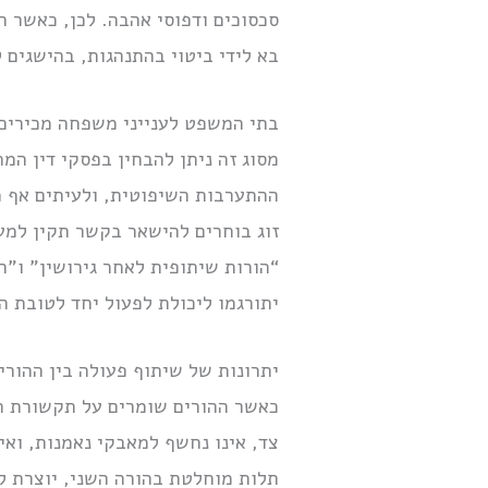
סכסוכים ודפוסי אהבה. לכן, כאשר ה
בא לידי ביטוי בהתנהגות, בהישגים 
בתי המשפט לענייני משפחה מכירים 
מסוג זה ניתן להבחין בפסקי דין ה
ההתערבות השיפוטית, ולעיתים אף מ
זוג בוחרים להישאר בקשר תקין למען
“הורות שיתופית לאחר גירושין” ו”ה
יתורגמו ליכולת לפעול יחד לטובת ה
יתרונות של שיתוף פעולה בין ההורי
כאשר ההורים שומרים על תקשורת תק
צד, אינו נחשף למאבקי נאמנות, ואי
תלות מוחלטת בהורה השני, יוצרת ל