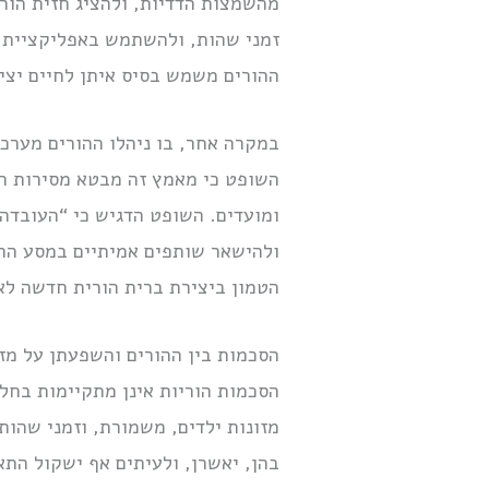
מהשמצות הדדיות, ולהציג חזית הורי
זמני שהות, ולהשתמש באפליקציית נ
ההורים משמש בסיס איתן לחיים יצ
במקרה אחר, בו ניהלו ההורים מערכ
השופט כי מאמץ זה מבטא מסירות הו
ומועדים. השופט הדגיש כי “העובדה
ולהישאר שותפים אמיתיים במסע ההו
הטמון ביצירת ברית הורית חדשה לא
הסכמות בין ההורים והשפעתן על מז
הסכמות הוריות אינן מתקיימות בחל
מזונות ילדים, משמורת, וזמני שהות
בהן, יאשרן, ולעיתים אף ישקול התא