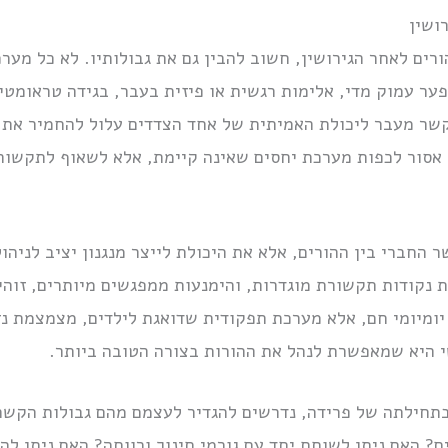
ושין
ורים לאחר הגירושין, חשוב להבין גם את גבולותיו. לא כל מער
 פער עמוק מדי, אלימות רגשית או פיזית בעבר, בגידה טראומטי
 קשר מעבר ליכולת האמיתית של אחד הצדדים עלול להחמיר את 
אסור לכפות מערכת יחסים שאינה קיימת, אלא לשאוף לתקשור
חברי בין ההורים, אלא את היכולת לייצר מנגנון יציב לניהול ח
 נקודות תקשורת מוגדרות, והימנעות ממפגשים מיותרים, זוהי
יומיומי חם, אלא מערכת תפקודית שדואגת לילדים, מצמצמת נזק
 היא שמאפשרת לנהל את ההורות בצורה הטובה ביותר.
 בתחילתה של פרידה, נדרשים להגדיר לעצמם מהם גבולות הקשר
ים? האם ניתן לשוחח יחד עם גורמי חינוך ורווחה? האם ניתן ל