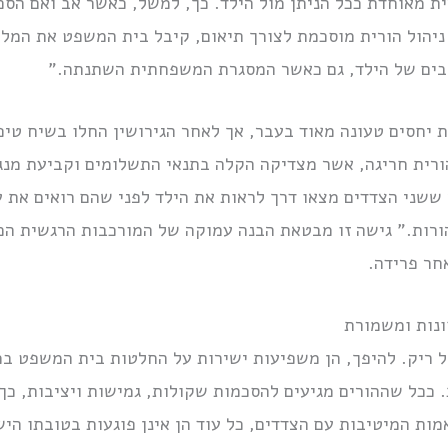
ת מאוחדת ככל הניתן מול הילד. כך, למשל, כאשר אב ואם הסכ
יהול הורית מוסכמת לצורך תיאום, קיבל בית המשפט את המלצ
יבים של הילד, גם כאשר המסגרת המשפחתית השתנתה.”
ת יחסים טעונה מאוד בעבר, אך לאחר הגירושין החלו בשיח טיפ
רית חריגה, אשר מצדיקה הקלה בתנאי התשלומים וקביעת מנגנ
 ששני הצדדים מצאו דרך לראות את הילד לפני שהם רואים את ע
רות.” גישה זו מבטאת הבנה עמוקה של המורכבות הרגשית הכר
חר פרידה.
ונות ומשמורת
ל ריק. להיפך, הן משפיעות ישירות על החלטות בית המשפט במג
. ככל שההורים מגיעים להסכמות שקולות, גמישות ויציבות, כך
מות המיטיבות עם הצדדים, כל עוד הן אינן פוגעות בטובתו היש