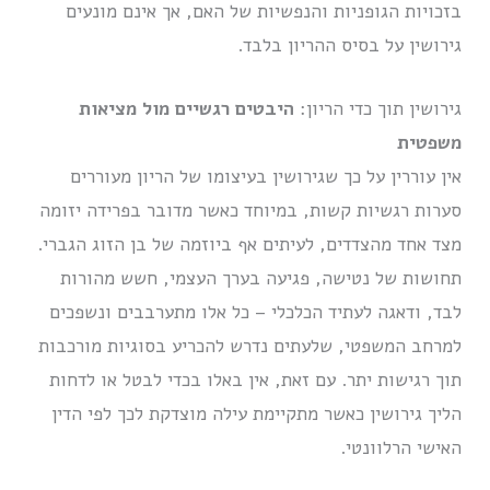
בזכויות הגופניות והנפשיות של האם, אך אינם מונעים
גירושין על בסיס ההריון בלבד.
גירושין תוך כדי הריון:
היבטים רגשיים מול מציאות
משפטית
אין עוררין על כך שגירושין בעיצומו של הריון מעוררים
סערות רגשיות קשות, במיוחד כאשר מדובר בפרידה יזומה
מצד אחד מהצדדים, לעיתים אף ביוזמה של בן הזוג הגברי.
תחושות של נטישה, פגיעה בערך העצמי, חשש מהורות
לבד, ודאגה לעתיד הכלכלי – כל אלו מתערבבים ונשפכים
למרחב המשפטי, שלעתים נדרש להכריע בסוגיות מורכבות
תוך רגישות יתר. עם זאת, אין באלו בכדי לבטל או לדחות
הליך גירושין כאשר מתקיימת עילה מוצדקת לכך לפי הדין
האישי הרלוונטי.