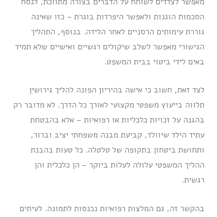
מאפשר לצדדים לשוחח על הדברים בצורה מתווכת, לנסח
הסכמות הוגנות ולאפשר היפרדות בוגרת – כזו שאינה
גוררת עימותים הרסניים לאחר הלידה. בנוסף, התהליך
הגישורי מאפשר לשלב שיקולים רגשיים ואישיים שלא תמיד
באים לידי ביטוי בבית המשפט.
לצד זאת, חשוב כי אישה בהיריון הפונה להליך גירושין
תלווה בייעוץ משפטי מקצועי לאורך כל הדרך. לא מדובר רק
בהגנה על זכויות כלכליות או רפואיות – אלא בהבטחת
עתיד הילד שיוולד, קביעת מבנה משפחתי יציב וברור,
ותחושת ביטחון בתקופה של טלטלה. כל טעות בהבנת
ההליך המשפטי עלולה לעלות ביוקר – הן כלכלית והן
רגשית.
בהקשר זה, גם המלצות רפואיות נכנסות לתמונה. לעיתים