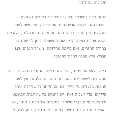
חינוכית עתידית?
על פי הדין בישראל, כאשר נולד ילד להורים נשואים –
רישום האב נעשה אוטומטית. אם הלידה מתרחשת לאחר
פסק גירושין סופי, נדרשת הוכחת אבהות פורמלית, אלא אם
נקבע אחרת בפסק הדין. שם המשפחה ניתן לרישום לפי
בחירת ההורים, ואם קיימת מחלוקת, משרד הפנים אינו
מכריע אלא מפנה להליך שיפוטי.
באשר לאפוטרופסות, הרי שגם כאשר ההורים גרושים – הם
ממשיכים לשאת יחד באחריות ההורית. כלומר, אין לאם
סמכות בלעדית על הילד, גם אם הייתה זו שגידלה אותו
מלידתו. כדי לשנות זאת, יש להגיש בקשה לבית המשפט
ולהציג טעמים כבדי משקל. במקרים של סכסוך חמור, או
כאשר אחד ההורים נחשב כמסוכן או מזניח, ניתן לשקול