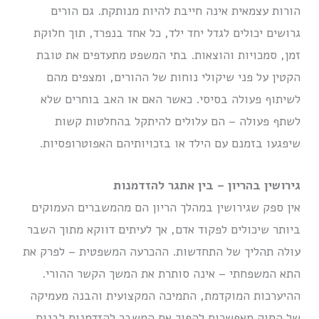
הורות עצמאית אינה חייבת להיות מנותקת. גם הורים
גרושים יכולים לגדל יחד ילד, כל אחד בנפרד, תוך חלוקת
זמן, סמכויות והוצאות. בתי המשפט מתעדפים את טובת
הקטין על פני שיקולי נוחות של ההורים, ומצפים מהם
לשיתוף פעולה בסיסי. כאשר האם או האב בוחרים שלא
לשתף פעולה – הם עלולים להיתקל בהחלטות קשות
שיפגעו בזמנם עם הילד או בזכויותיהם האפוטרופסיות.
גירושין בהריון – בין אתגר להזדמנות
אין ספק שגירושין במהלך הריון הם מהמשברים העמוקים
ביותר שיכולים לפקוד אדם, אך לעיתים דווקא מתוך השבר
עולה תהליך של התחדשות. ההכרעה המשפטית – לפרק את
התא המשפחתי – אינה סותרת את המשך הקשר ההורי.
ההיערכות המוקדמת, התמיכה המקצועית והבנה מעמיקה
של החוק מאפשרות להפוך את המשבר להזדמנות לבנות