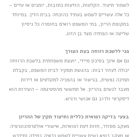
לשמור תיעוד. הקלטות, הודעות כתובות, יומנים או עדים –
כל אלה עשויים לשמש בעתיד כהוכחה בבית הדין. במיוחד
בתקופת הריון, בתי המשפט רואים בחומרה כל ניסיון
שליטה או הפחדה מצד בן הזוג.
פני ללשכת רווחה בעת הצורך
גם אם אינך בסיכון מיידי, יועצת משפחתית בלשכת הרווחה
יכולה לעזור רבות: בהגשת תסקיר לבית המשפט, בקבלת
תמיכה נפשית, בגישור או בהפניה למקלטים או דירות
מעבר לנשים בהריון. אל תחששי מהסטיגמה – השירות הוא
דיסקרטי ולרוב גם אנושי ורגיש.
בצעי בדיקה רפואית כללית ותיעוד תקין של ההריון
מעקב מסודר, חוות דעת רפואיות, אישורי אולטרסונוגרפיה
או מעקב רופא נשים עשויים לשמש כראיה במידה ותידרש