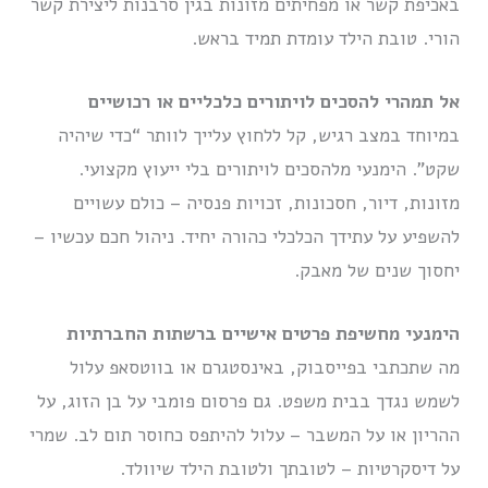
באכיפת קשר או מפחיתים מזונות בגין סרבנות ליצירת קשר
הורי. טובת הילד עומדת תמיד בראש.
אל תמהרי להסכים לויתורים כלכליים או רכושיים
במיוחד במצב רגיש, קל ללחוץ עלייך לוותר “כדי שיהיה
שקט”. הימנעי מלהסכים לויתורים בלי ייעוץ מקצועי.
מזונות, דיור, חסכונות, זכויות פנסיה – כולם עשויים
להשפיע על עתידך הכלכלי כהורה יחיד. ניהול חכם עכשיו –
יחסוך שנים של מאבק.
הימנעי מחשיפת פרטים אישיים ברשתות החברתיות
מה שתכתבי בפייסבוק, באינסטגרם או בווטסאפ עלול
לשמש נגדך בבית משפט. גם פרסום פומבי על בן הזוג, על
ההריון או על המשבר – עלול להיתפס כחוסר תום לב. שמרי
על דיסקרטיות – לטובתך ולטובת הילד שיוולד.