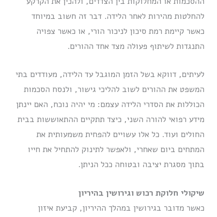
ההסכמות או המחלוקות בין הצדדים, ולהכין את הקרקע
להחלטות מהירות לאחר הלידה. דבר זה חשוב במיוחד
כאשר קיימת רמת סיכון לניכור הורי, או כאשר צפויה
התנגדות לשיתוף פעולה מצד אחד ההורים.
לעיתים, דווקא בשל הזמן המוגבל עד הלידה, מעודדים בתי
המשפט את ההורים לשוב להליכי גישור, ולנסח הסכמות
הכוללות את הסדרי הלידה עצמם: מי יהיה נוכח, האם יינתן
מידע רפואי להורה השני, כיצד תתקיים ההתאוששות בבית
החולים ועוד. כל אלו עשויים להפחית משמעותית את
המתחים ביום שאחרי, ולאפשר לתינוק להתחיל את חייו
בתוך מסגרת יציבה ובטוחה ככל הניתן.
שיקולי חלוקת רכוש וגירושין בהיריון
כאשר מדובר בגירושין במהלך ההיריון, קביעת איזון