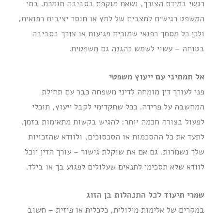
רגשי במידת הצורך, ושאת מוקפת בסביבה תומכת. בתי
המשפט רגישים למצבים של לחץ או חוסר יציבות רפואית,
ולכן כל מסמך רפואי שמוכיח פגיעות או צורך בסביבה
בטוחה – עשוי לשמש כהגנה גם משפטית.
אל תמתיני עם ייעוץ משפטי
פני לעורך דין מומחה לדיני משפחה כבר עם תחילת
המחשבה על פרידה. ככל שתקדימי לקבל ייעוץ, תוכלי
לפעול בצורה חכמה יותר: להגיש בקשות מתאימות בזמן,
לתעד את כל ההסכמות או הסכסוכים, ולוודא שהזכויות
שלך נשמרות. גם אם את שוקלת גישור – עורך הדין יוכל
לוודא שלא תסכימי לתנאים שעלולים לפגוע בך או בילד.
שמרי תיעוד לכל התנהלות בן הזוג
במקרים של אלימות מילולית, כלכלית או פיזית – חשוב