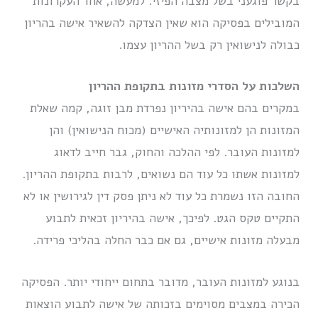
בקשר פוגעני בשל מצבה הפיזי. למעשה, אחד העקרונות
המובילים בפסיקה הוא שאין הצדקה להשאיר אישה בהריון
כבולה לנישואין רק בשל ההריון עצמו.
השלכות על הסדרי מזונות בתקופת ההריון
במקרים בהם אישה בהיריון נפרדת מבן זוגה, קמה שאלת
המזונות הן למזונותיה האישיים (מכוח הנישואין) והן
למזונות העובר. לפי ההלכה והחוק, גבר חייב לדאוג
למזונות אשתו כל עוד הם נשואים, לרבות בתקופת ההריון.
החובה הזו נשמרת כל עוד לא ניתן פסק דין לגירושין או לא
התקיים טקס הגט. לפיכך, אישה בהיריון זכאית לתבוע
מבעלה מזונות אישיים, גם אם כבר החלה בהליכי פרידה.
בנוגע למזונות העובר, מדובר בתחום ייחודי יותר. הפסיקה
הכירה במצבים מסוימים בזכותה של אישה לתבוע הוצאות