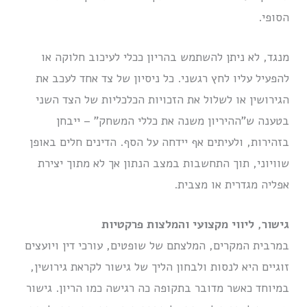
הסופי.
מנגד, לא ניתן להשתמש בהריון ככלי לעיכוב חלוקה או
להפעיל עליו לחץ רגשני. כל ניסיון של צד אחד לעכב את
הגירושין או לשלול את הזכויות הכלכליות של הצד השני
בטענה ש”ההיריון משנה את כללי המשחק” – ייבחן
בזהירות, ולעיתים אף יידחה על הסף. הדינים חלים באופן
שוויוני, תוך התחשבות במצב הנתון אך לא מתוך יצירת
אפליה מגדרית או מצבית.
גישור, ליווי מקצועי והמלצות פרקטיות
במרבית המקרים, המלצתם של שופטים, עורכי דין ויועצים
זוגיים היא לנסות ולבחון הליך של גישור לקראת גירושין,
במיוחד כאשר מדובר בתקופה כה רגישה כמו הריון. גישור