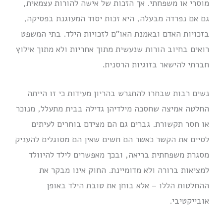
מוסרי או משפחתי. אך הזכות של אישה להורות עצמאית,
גם אם נפרדה מבעלה, היא זכות יסוד המעוגנת בפסיקה,
בזכויות האדם ובאמנת האו”ם לזכויות הילד. בתי המשפט
רואים בחיוב הורות שנעשית מתוך אחריות ולא מתוך אילוץ
חברתי להישאר בזוגיות הרסנית.
נשים רבות שבחרו להתגרש בהריון מעידות כי זו הייתה
החלטה אמיצה שחסכה מילדיהן גדילה בבית מתעלל, מנוכר
או חסר תקשורת. גברים גם הם מצידם בוחרים לעיתים
לסיים את הקשר כאשר הם חשים שאין הם מסוגלים להעניק
מסגרת משפחתית בריאה, ובכך מאפשרים לילד להיוולד
למציאות ברורה ולא מדומיינת. החוק אינו מבקר את
ההחלטות הללו – אלא בוחן את טובת הילד באופן
אובייקטיבי.