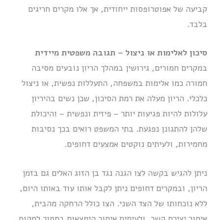
קביעה של אפוטרופסות ייחודית, אך אלו מקרים חריגים
בלבד.
סיכון לאלימות או ניצול – תגובה משפטית מיידית
במקרים חמורים, גירושין במהלך הריון נובעים מסיבה
חמורה כמו אלימות במשפחה, התעללות נפשית, או ניצול
כלכלי. הריון מעלה את רמת הסיכון, שכן נשים בהיריון
עלולות להיות פגיעות יותר – פיזית ונפשית – והיכולת
שלהן להתגונן נפגעת. בתי המשפט רואים בכך נסיבות
מחמירות, ולעיתים נוקטים אמצעים דחופים.
ניתן להגיש בקשה לצו הגנה נגד בן הזוג האלים גם בזמן
הריון, ובמקרים דחופים ניתן לקבל אותו עוד באותו היום,
ללא נוכחותו של הצד השני. הצו כולל הרחקה מהבית,
איסור יצירת קשר, ולעיתים איסור הימצאות בסמוך למקום