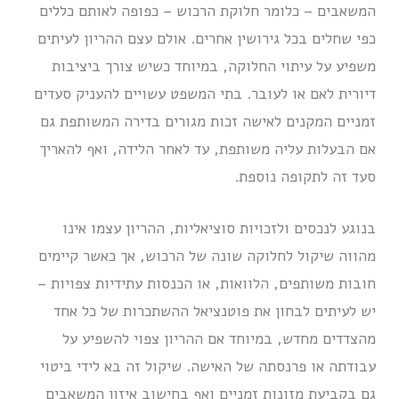
המשאבים – כלומר חלוקת הרכוש – כפופה לאותם כללים
כפי שחלים בכל גירושין אחרים. אולם עצם ההריון לעיתים
משפיע על עיתוי החלוקה, במיוחד כשיש צורך ביציבות
דיורית לאם או לעובר. בתי המשפט עשויים להעניק סעדים
זמניים המקנים לאישה זכות מגורים בדירה המשותפת גם
אם הבעלות עליה משותפת, עד לאחר הלידה, ואף להאריך
סעד זה לתקופה נוספת.
בנוגע לנכסים ולזכויות סוציאליות, ההריון עצמו אינו
מהווה שיקול לחלוקה שונה של הרכוש, אך כאשר קיימים
חובות משותפים, הלוואות, או הכנסות עתידיות צפויות –
יש לעיתים לבחון את פוטנציאל ההשתכרות של כל אחד
מהצדדים מחדש, במיוחד אם ההריון צפוי להשפיע על
עבודתה או פרנסתה של האישה. שיקול זה בא לידי ביטוי
גם בקביעת מזונות זמניים ואף בחישוב איזון המשאבים