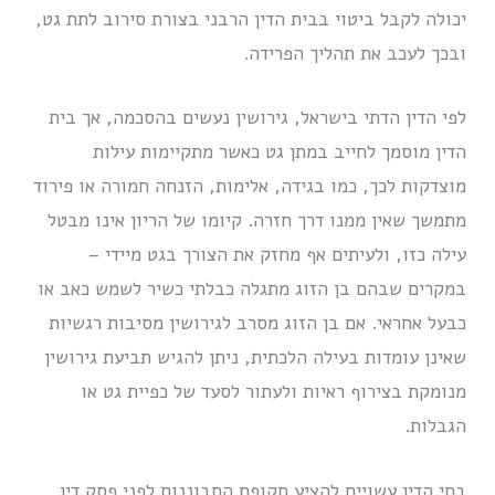
יכולה לקבל ביטוי בבית הדין הרבני בצורת סירוב לתת גט,
ובכך לעכב את תהליך הפרידה.
לפי הדין הדתי בישראל, גירושין נעשים בהסכמה, אך בית
הדין מוסמך לחייב במתן גט כאשר מתקיימות עילות
מוצדקות לכך, כמו בגידה, אלימות, הזנחה חמורה או פירוד
מתמשך שאין ממנו דרך חזרה. קיומו של הריון אינו מבטל
עילה כזו, ולעיתים אף מחזק את הצורך בגט מיידי –
במקרים שבהם בן הזוג מתגלה כבלתי כשיר לשמש כאב או
כבעל אחראי. אם בן הזוג מסרב לגירושין מסיבות רגשיות
שאינן עומדות בעילה הלכתית, ניתן להגיש תביעת גירושין
מנומקת בצירוף ראיות ולעתור לסעד של כפיית גט או
הגבלות.
בתי הדין עשויים להציע תקופת התבוננות לפני פסק דין