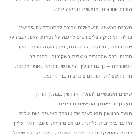
הורות אחראית, חופשית ובריאה יותר.
מערכת המשפט הישראלית ערוכה להתמודד עם גירושין
כאלה, ומעניקה כלים רבים להגנה על זכויות האם, הגנה על
טובת הילד, חלוקת נטל הוגנת, ומתן מענה מהיר במקרי
חירום. ככל שההורים פועלים בשקיפות, בתום לב
ובאחריות – כך גם ההליך המשפטי מתנהל באופן מכובד,
חף מהשפלות, ומקדם פתרונות ברי קיימא.
טיפים משפטיים
לתהליך גירושין במהלך הריון
תעדוף בריאותך הנפשית והפיזית
הצעד הראשון הוא לשים את טובתך האישית ואת שלום
העובר בעדיפות עליונה. גם אם מתרחש משבר זוגי, עלייך
לוודא שהמעקבים הרפואיים נמשכים, שאת מקבלת טיפול