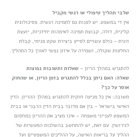
שלבי תהליך טיפולי או רגשי מקביל
אין די במשפט. יש לפנות גם לתמיכה רגשית. פסיכולוגית
קלינית, דולה, קבוצת תמיכה לאימהות יחידניות, יועצת
זוגית – כולם עשויים לסייע ביצירת שקט פנימי, קבלת
החלטות שקולה, ושמירה על איזון נפשי לאורך כל התהליך.
להתגרש במהלך הריון –
שאלות ותשובות נפוצות
שאלה: האם ניתן בכלל להתגרש בזמן הריון, או שהחוק
אוסר על כך?
תשובה: אין כל מניעה חוקית להתגרש במהלך ההריון. הדין
האישי בישראל – בין אם מדובר בבית הדין הרבני או בבית
המשפט לענייני משפחה – אינו מציב את ההריון כמחסום
לגירושין. עם זאת, יש להתחשב בהשלכות המעשיות של
ההליך על בריאות האישה, על ההליכים המשפטיים ועל