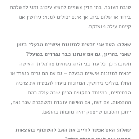
טובת העובר. בתי הדין עשויים להציע עיכוב זמני להשלמת
בירור או שלום בית, אך אינם יכולים למנוע גירושין אם
קיימת עילה מוצדקת.
שאלה: האם אני זכאית למזונות אישיים מבעלי בזמן
שאני בהריון, גם אם אנחנו כבר נפרדים בפועל?
תשובה: כן. כל עוד בני הזוג נשואים פורמלית, האישה
זכאית למזונות אישיים מבעלה – גם אם הם גרים בנפרד או
החלו בהליכי גירושין. המזונות נועדו להבטיח את צרכיה
הבסיסיים, במיוחד בתקופת הריון שבה עולה רמת
ההוצאות. עם זאת, אם האישה עובדת ומשתכרת שכר נאה,
ייתכן והסכום שייפסק יהיה מופחת בהתאם.
שאלה: האם אפשר לחייב את האב להשתתף בהוצאות