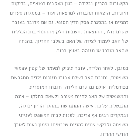
הקשורות בהריון ובלידה – כגון מעקבים רפואיים, בדיקות
חיוניות, הוצאות תחבורה למרפאות ועוד – במסגרת סעדים
זמניים או במסגרת פסק הדין הסופי. גם אם מדובר בעובר
שטרם נולד, ההוצאות נחשבות חלק מההתחייבות הכללית
של האב לעמוד לצידה של האם בשלבי ההריון, בהנחה
שהאב מוכרז או מזוהה באופן ברור.
כמובן, לאחר הלידה, עובר תינוק למעמד של קטין עצמאי
משפטית, וחובת האב לשלם עבורו מזונות ילדים מתגבשת
כפורמלית. אולם גם טרם הלידה, חובתו המוסרית
והמשפטית של האב להיות מעורב ולשאת בחלקו – אינה
מתבטלת. על כן, אישה המתגרשת במהלך הריון יכולה,
ובמקרים רבים אף צריכה, לפנות לבית המשפט לענייני
משפחה ולבקש צווים זמניים שיבטיחו מימון נאות לאורך
חודשי ההריון.