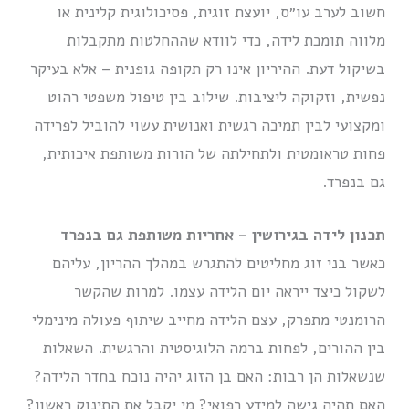
חשוב לערב עו״ס, יועצת זוגית, פסיכולוגית קלינית או
מלווה תומכת לידה, כדי לוודא שההחלטות מתקבלות
בשיקול דעת. ההיריון אינו רק תקופה גופנית – אלא בעיקר
נפשית, וזקוקה ליציבות. שילוב בין טיפול משפטי רהוט
ומקצועי לבין תמיכה רגשית ואנושית עשוי להוביל לפרידה
פחות טראומטית ולתחילתה של הורות משותפת איכותית,
גם בנפרד.
תכנון לידה בגירושין – אחריות משותפת גם בנפרד
כאשר בני זוג מחליטים להתגרש במהלך ההריון, עליהם
לשקול כיצד ייראה יום הלידה עצמו. למרות שהקשר
הרומנטי מתפרק, עצם הלידה מחייב שיתוף פעולה מינימלי
בין ההורים, לפחות ברמה הלוגיסטית והרגשית. השאלות
שנשאלות הן רבות: האם בן הזוג יהיה נוכח בחדר הלידה?
האם תהיה גישה למידע רפואי? מי יקבל את התינוק ראשון?