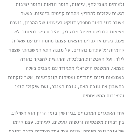
ולעיתים מצבי לחץ, עייפות, חוסר וודאות וחוסר יציבות
רגשית עלולים להחריף מתחים קיימים בזוגיות. כאשר
משבר זוגי חמור מתפרץ דווקא בעיצומו של ההריון, נוצרת
מציאות הדורשת טיפול מדוקדק, זהיר ורגיש במיוחד. לא
פעם, נשים או גברים מוצאים עצמם מתמודדים עם שאלות
קיומיות על עתידם כהורים, על מבנה התא המשפחתי שצפוי
לילד, ועל האפשרות הכלכלית והרגשית לתפקד כהורה
עצמאי. המשפט הישראלי מתמודד עם מצבים כאלה
באמצעות דינים ייחודיים ופסיקות קונקרטיות, אשר לוקחות
בחשבון את טובת האם, טובת העובר, ואת שיקולי הזמן
והיציבות המשפחתית.
אחד האתגרים המרכזיים בגירושין בזמן הריון הוא השילוב
בין זכויות משפטיות ורגשות גועשים. לעיתים, עצם קיומו
של עובר יוצר תפיסה שגויה אצל אחד הצדדים בדבר “חובת