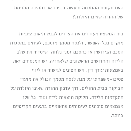
האם תקופת ההחלמה תיעשה בנפרד או בתמיכה מסוימת
של ההורה שאינו היולדת?
בתי המשפט מעודדים את הצדדים לגבש תיאום ציפיות
מוקדם ככל האפשר, ולנסח מסמך מוסכם, לעיתים במסגרת
הסכם הגירושין או כהסכם זמני נלווה, שיסדיר את שלב
הלידה והחודשים הראשונים שלאחריה. יש המנסחים זאת
באמצעות עורך דין, ויש הפונים לגישור או ליווי
פסיכו-משפחתי על מנת לנסח מסמך הכולל את מועדי
הביקור בבית החולים, דרך עדכון ההורה שאינו היולדת על
התקדמות הלידה, חלוקת הוצאות לידה ועוד. כל אלו
מצמצמים סיכונים לעימותים פתאומיים ברגעים הקריטיים
ביותר.