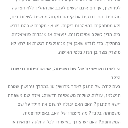
לגירושין, אך הם אינם ששים לעכב את ההליך ללא הצדקה
מהותית. הם בודקים אם קיימת תקווה ממשית לשלום בית,
ולא מסתפקים בהצהרות ריקות. יש אף מקרים שבהם נדרש
בית הדין לשלב פסיכולוגים, יועצים או עובדות סוציאליות
בתהליך, כדי לוודא שאכן אין מניפולציה רגשית או לחץ לא
מוצדק מצד בן הזוג כלפי האישה.
היבטים משפטיים של שם משפחה, אפוטרופסות ורישום
הילד
בעת לידה של תינוק לאחר גירושין או במהלך גירושין שטרם
הושלמו, עולות שאלות משפטיות חדשות: איזה שם משפחה
יישא התינוק? האם האם יכולה לרשום את הילד על שם
משפחתה בלבד? מה מעמדו של האב באפוטרופסות
המשותפת? האם יש צורך באישורו לכל החלטה רפואית או