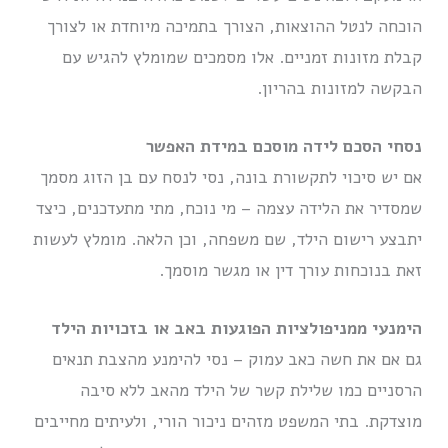
הוכחה לנטל ההוצאות, הצורך בתמיכה מיוחדת או לצורך
קבלת מזונות זמניים. אלו מסמכים שמומלץ להגיש עם
הבקשה למזונות בהריון.
נסחי הסכם לידה מוסכם במידת האפשר
אם יש סיכוי לתקשורת בונה, נסי לנסח עם בן הזוג מסמך
שמסדיר את הלידה עצמה – מי נוכח, מתי מתעדכנים, כיצד
יתבצע רישום הילד, שם משפחה, וכן הלאה. מומלץ לעשות
זאת בנוכחות עורך דין או מגשר מוסמך.
הימנעי ממניפולציות הפוגעות באב או בזכויות הילד
גם אם את חשה כאב עמוק – נסי להימנע מהצבת תנאים
הרסניים כמו שלילת קשר של הילד מהאב ללא סיבה
מוצדקת. בתי המשפט מזהים ניכור הורי, ולעיתים מחייבים