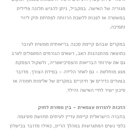
מגוריה של האישה. במקביל, ניתן להגיש תלונה פלילית
במשטרה או לפנות ללשכת הרווחה לפתיחת תיק ליווי
ותמיכה.
במקרים שבהם קיימת סכנה בריאותית ממשית לעובר
כתוצאה מהתנהגות האב, רשאים הגורמים המטפלים לערב
גם את שירותי הבריאות והפסיכיאטריה, ולשקול הפסקת
מגע מוחלטת – גם לאחר הלידה – במידת הצורך. מדובר
בצעדים נדירים אך חיוניים במקרים של אלימות חמורה או
סיכון ישיר לחיי האישה והילד.
הזכות להורות עצמאית – בין מסורת לחוק
בחברה הישראלית קיימת עדיין לעיתים תחושת סטיגמה
כלפי נשים המתגרשות במהלך הריון, כאילו מדובר בכישלון