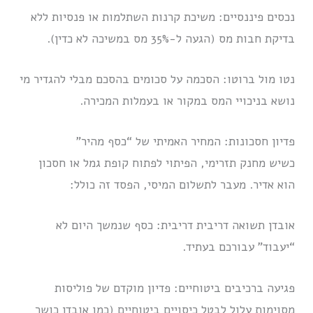
נכסים פיננסיים: משיכת קרנות השתלמות או פנסיות ללא
בדיקת חבות מס (הגעה ל-35% מס במשיכה לא כדין).
נטו מול ברוטו: הסכמה על סכומים בהסכם מבלי להגדיר מי
נושא בניכויי המס במקור או בעמלות המכירה.
פדיון חסכונות: המחיר האמיתי של “כסף מהיר”
כשיש מחנק תזרימי, הפיתוי לפתוח קופת גמל או חסכון
הוא אדיר. מעבר לתשלום המיסי, הפסד זה כולל:
אובדן תשואה דריבית דריבית: כסף שנמשך היום לא
“יעבוד” עבורכם בעתיד.
פגיעה ברכיבים ביטוחיים: פדיון מוקדם של פוליסות
מסוימות עלול לבטל כיסויים ביטוחיים (כמו אובדן כושר