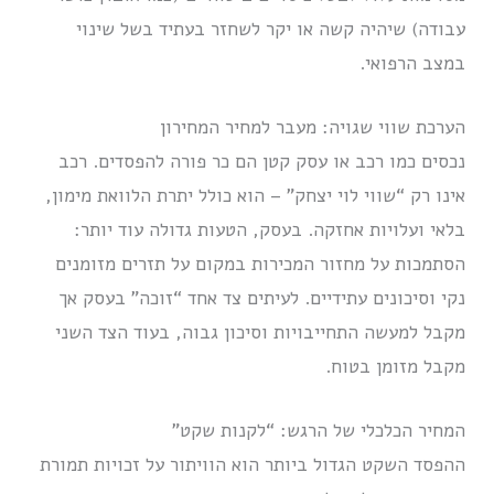
עבודה) שיהיה קשה או יקר לשחזר בעתיד בשל שינוי
במצב הרפואי.
הערכת שווי שגויה: מעבר למחיר המחירון
נכסים כמו רכב או עסק קטן הם כר פורה להפסדים. רכב
אינו רק “שווי לוי יצחק” – הוא כולל יתרת הלוואת מימון,
בלאי ועלויות אחזקה. בעסק, הטעות גדולה עוד יותר:
הסתמכות על מחזור המכירות במקום על תזרים מזומנים
נקי וסיכונים עתידיים. לעיתים צד אחד “זוכה” בעסק אך
מקבל למעשה התחייבויות וסיכון גבוה, בעוד הצד השני
מקבל מזומן בטוח.
המחיר הכלכלי של הרגש: “לקנות שקט”
ההפסד השקט הגדול ביותר הוא הוויתור על זכויות תמורת