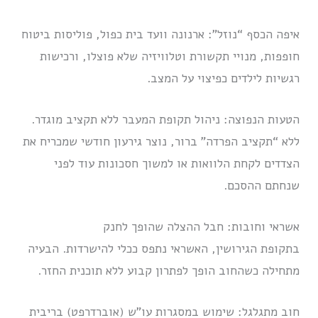
איפה הכסף “נוזל”: ארנונה וועד בית כפול, פוליסות ביטוח
חופפות, מנויי תקשורת וטלוויזיה שלא פוצלו, ורכישות
רגשיות לילדים כפיצוי על המצב.
הטעות הנפוצה: ניהול תקופת המעבר ללא תקציב מוגדר.
ללא “תקציב הפרדה” ברור, נוצר גירעון חודשי שמכריח את
הצדדים לקחת הלוואות או למשוך חסכונות עוד לפני
שנחתם ההסכם.
אשראי וחובות: חבל ההצלה שהופך לחנק
בתקופת הגירושין, האשראי נתפס ככלי להישרדות. הבעיה
מתחילה כשהחוב הופך לפתרון קבוע ללא תוכנית החזר.
חוב מתגלגל: שימוש במסגרות עו”ש (אוברדרפט) בריבית