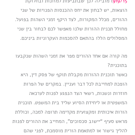
919/15
) מובילה לכך שבתביעות למזונות ובחלוקת
הוצאות, יש לבחון את יחס ההכנסות הפנויות של שני
ההורים, מכלל המקורות, לצד היקף זמני השהות בפועל.
מחולל תכנית ההורות שלנו מאפשר לכם לבחור בין שני
המסלולים הללו בהתאם להסכמות העקרוניות ביניכם.
מה קורה אם אחד ההורים מפר את זמני השהות שנקבעו
בתוכנית?
כאשר תוכנית ההורות מקבלת תוקף של פסק דין, היא
הופכת למחייבת לכל דבר ועניין. במקרים של הפרות
חוזרות ונשנות, רשאי הצד הנפגע לפנות לערכאה
המשפטית או ליחידת הסיוע שליד בית המשפט. תוכנית
הורות איכותית ומקצועית מקדימה תרופה למכה, וכוללת
מראש סעיף “יישוב סכסוכים”, המחייב את ההורים לפנות
להליך גישור או למתאמת הורית מוסמכת, לפני שהם