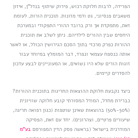
הפרידה, לרבות חלוקת רכוש, פירוק שיתוף בנדל”ן, איזון
משאבים פנסיוני, גט ודמי מזונות. תוכנית הורות, לעומת
זאת, מתמקדת אך ורק ברובד ההורי התפקודי ובמערכת
היחסים שבין ההורים לילדיהם. ניתן לשלב את תוכנית
ההורות כפרק מרכזי בתוך הסכם הגירושין הכולל, או לאשר
אותה כנספח עצמאי ונפרד, דבר המומלץ במיוחד עבור
זוגות הורים שלא היו נשואים, או המעוניינים לבצע עדכון
להסדרים קיימים.
כיצד נקבעת חלוקת ההוצאות החריגות בתוכנית ההורות?
כברירת מחדל, המודל המסורתי קובע חלוקה שוויונית
(50%-50%) בהוצאות שאינן שוטפות (כגון רפואה חריגה,
שיעורים פרטיים, וצהרונים). יחד עם זאת, הפסיקה
המודרנית בישראל (בראשה פסק הדין המפורסם
בע”מ