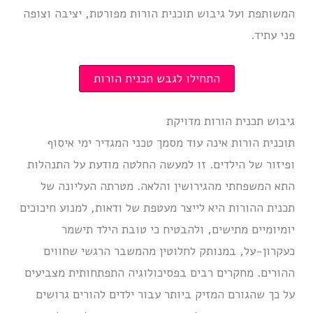
המשותפת ועל גיבוש תוכנית הורות מפורטת, יציבה וצופה
פני עתיד.
התחילו לגבש תכנית הורות
גיבוש תכנית הורות מדויקת
תוכנית הורות אינה עוד מסמך טכני המגדיר ימי איסוף
ופיזור של הילדים. זו למעשה החלטה מודעת על התנהלות
התא המשפחתי מהגירושין והלאה. מטרתה העליונה של
תכנית ההורות היא לייצר מעטפת של ודאות, למנוע חיכוכים
יומיומיים מתישים, ולהבטיח כי טובת הילד תישמר
כעקרון-על, במנותק לחלוטין מהמשבר הרגשי שחווים
ההורים. מחקרים רבים בפסיכולוגיה התפתחותית מצביעים
על כך שהגורם המזיק ביותר עבור ילדים להורים גרושים