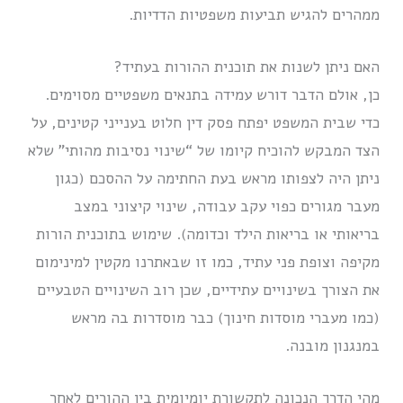
ממהרים להגיש תביעות משפטיות הדדיות.
האם ניתן לשנות את תוכנית ההורות בעתיד?
כן, אולם הדבר דורש עמידה בתנאים משפטיים מסוימים.
כדי שבית המשפט יפתח פסק דין חלוט בענייני קטינים, על
הצד המבקש להוכיח קיומו של “שינוי נסיבות מהותי” שלא
ניתן היה לצפותו מראש בעת החתימה על ההסכם (כגון
מעבר מגורים כפוי עקב עבודה, שינוי קיצוני במצב
בריאותי או בריאות הילד וכדומה). שימוש בתוכנית הורות
מקיפה וצופת פני עתיד, כמו זו שבאתרנו מקטין למינימום
את הצורך בשינויים עתידיים, שכן רוב השינויים הטבעיים
(כמו מעברי מוסדות חינוך) כבר מוסדרות בה מראש
במנגנון מובנה.
מהי הדרך הנכונה לתקשורת יומיומית בין ההורים לאחר