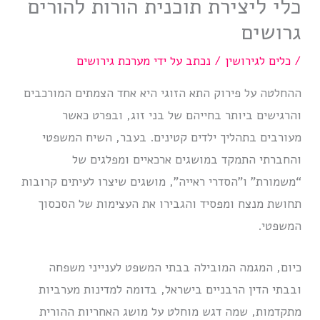
כלי ליצירת תוכנית הורות להורים
גרושים
/
כלים לגירושין
/ נכתב על ידי
מערכת גירושים
ההחלטה על פירוק התא הזוגי היא אחד הצמתים המורכבים
והרגישים ביותר בחייהם של בני זוג, ובפרט כאשר
מעורבים בתהליך ילדים קטינים. בעבר, השיח המשפטי
והחברתי התמקד במושגים ארכאיים ומפלגים של
“משמורת” ו”הסדרי ראייה”, מושגים שיצרו לעיתים קרובות
תחושת מנצח ומפסיד והגבירו את העצימות של הסכסוך
המשפטי.
כיום, המגמה המובילה בבתי המשפט לענייני משפחה
ובבתי הדין הרבניים בישראל, בדומה למדינות מערביות
מתקדמות, שמה דגש מוחלט על מושג האחריות ההורית