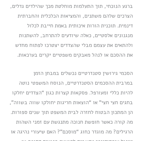
ברגע הנוכחי, תוך התעלמות מוחלטת מכך שהילדים גדלים,
הצרכים שלהם משתנים, והמציאות הכלכלית והחברתית
דינמית. תוכנית הורות איכותית באמת חייבת לכלול
מנגנונים אלסטיים, כאלה שיודעים להתרחב, להשתנות
ולהתאים את עצמם מבלי שהצדדים יצטרכו לפתוח מחדש
את ההסכם או לנהל מאבקים משפטיים יקרים בערכאות.
הסכמי גירושין סטנדרטיים נכשלים במבחן הזמן
במרבית ההסכמים הסטנדרטיים, הנוסח המשפטי נוטה
להיות כללי ומעורפל. פסקאות קצרות כגון “הצדדים יחלקו
בחגים חצי חצי” או “הוצאות חריגות יחולקו שווה בשווה”,
הן המתכון הבטוח לחזרה לבית המשפט תוך שנים ספורות.
מה קורה כאשר חופשת חנוכה מתנגשת עם זמני השהות
הרגילים? מה מוגדר כחוג “מוסכם”? האם שיעורי נהיגה או