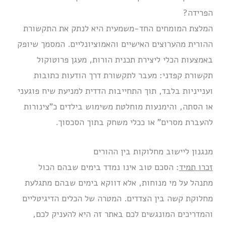
הפרידה?
המלצת המומחים החד-משמעית היא לנתק את התקשורת
ההורית מהערוצים האישיים והאמוציונליים. המסמך שיופק
באמצעות הכלי ליצירת תכנית הורות, מעגן פרוטוקול
תקשורת קפדני: מעבר לתקשורת דרך הודעות כתובות
וענייניות בלבד, תוך התחייבות הדדית למניעת שיח פוגעני
או הסתה, והימנעות מוחלטת משימוש בילדים כ”צינורות
להעברת מסרים” או ככלי משחק בתוך הסכסוך.
מנגנון ליישוב מחלוקות בין ההורים
זכרו תמיד
: הסכם טוב אינו נמדד בימים שבהם הכול
מתנהל על מי מנוחות, אלא דווקא בימים שבהם מתגלעת
מחלוקת קשה בין הצדדים. המטרה של הכלים הדיגיטליים
והמדריכים המונגשים לכם באתר זה היא להעניק לכם,