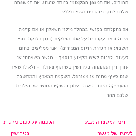
ההורים, את המצפן המקצועי ביותר שינווט את המשפחה
שלכם לחוף מבטחים רגשי וכלכלי.
אם נתקלתם בקושי במהלך מילוי השאלון או אם קיימת
אי-הסכמה עקרונית על אחד הפרקים (כגון חלוקת סופי
השבוע או הגדרת רדיוס המגורים), אנו ממליצים בחום
לעצור, לפנות לאיש מקצוע מוסמך – מגשר משפחתי או
עורך דין המתמחה בגירושין בשיתוף פעולה – ולא להשאיר
שום סעיף פתוח או מעורפל. השקעת המאמץ והמחשבה
המעמיקה היום, היא הניצחון והשקט הנפשי של הילדים
שלכם מחר.
→
דיני המשפחה מבעד
הסכמה על סכום מזונות
לעיניו של מגשר
בגירושין
←