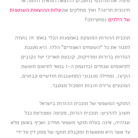
טיפול אורתודונטי נחשבים להוצאה רפואית דחופה או
חינוכית חריגה? ואיך מחלקים את
עלות ההוצאות השוטפות
של הילדים
(מחציות)?
תוכנית ההורות המופקת באמצעות הכלי באתר זה נועדה
לסגור את כל “השטחים האפורים” הללו. היא מעגנת
הגדרות ברורות ומדויקות, קובעת תאריכי יעד נקובים
לתיאומים שנתיים (כדוגמת ה-1 במאי לתיאום חופשת
הקיץ), ומחילה מנגנוני התחשבנות חודשיים קבועים,
המונעים גרירת חובות ותסכול מצטבר.
התוקף המשפטי של תוכנית ההורות בישראל
חשוב להדגיש: תוכנית הורות, מקיפה ומפורטת ככל
שגיהיה, אינה בעלת תוקף משפטי מחייב ואכיף באופן מלא
עד אשר היא מתאשרת ומקבלת תוקף של פסק דין על ידי