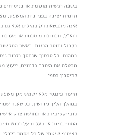
בשפה רגשית מוגזמת או בניסוחים מ
תדמית יציבה בפני בית המשפט, מצ
אינה מתבטאת רק במילים אלא גם בע
דוא”ל, תכתובת מוסכמת או מערכת דיג
בלבול וחוסר הבנות. כאשר התקשור
במהות. כל סכסוך שנחסך בזכות ניס
מבטלת את הצורך בדיונים, ייעוץ מש
לחיסכון כספי.
תיעוד פיננסי מלא ישמש מגן משפטי
במהלך הליך גירושין, כל טענה שמו
סובייקטיביות או תחושת צדק אישית.
התחייבויות או בעלות על רכוש חייב
לאיסוף שיטתי של כל מסמך כלכלי, ת