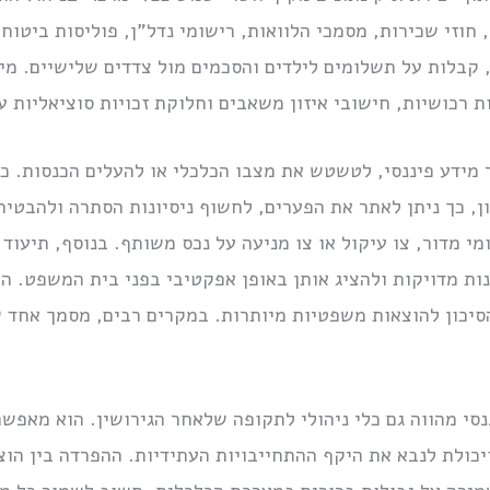
 חוזי שכירות, מסמכי הלוואות, רישומי נדל”ן, פוליסות ביטוח
 קבלות על תשלומים לילדים והסכמים מול צדדים שלישיים. מיד
ת רכושיות, חישובי איזון משאבים וחלוקת זכויות סוציאליות ע
 מידע פיננסי, לטשטש את מצבו הכלכלי או להעלים הכנסות. כ
ן, כך ניתן לאתר את הפערים, לחשוף ניסיונות הסתרה ולהבטיח
י מדור, צו עיקול או צו מניעה על נכס משותף. בנוסף, תיעוד 
נות מדויקות ולהציג אותן באופן אפקטיבי בפני בית המשפט. 
יכון להוצאות משפטיות מיותרות. במקרים רבים, מסמך אחד 
י מהווה גם כלי ניהולי לתקופה שלאחר הגירושין. הוא מאפשר
יכולת לנבא את היקף ההתחייבויות העתידיות. ההפרדה בין הו