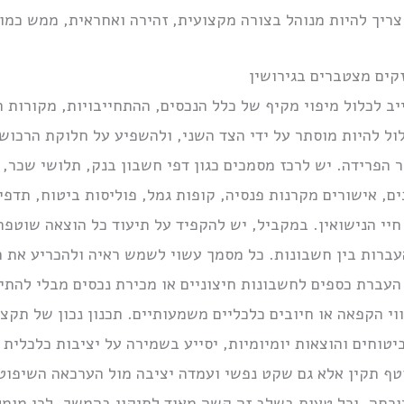
 צריך להיות מנוהל בצורה מקצועית, זהירה ואחראית, ממש כמו 
קים מצטברים בגירושין
יב לכלול מיפוי מקיף של כלל הנכסים, ההתחייבויות, מקורות
לול להיות מוסתר על ידי הצד השני, ולהשפיע על חלוקת הרכוש
 הפרידה. יש לרכז מסמכים כגון דפי חשבון בנק, תלושי שכר, 
בים, אישורים מקרנות פנסיה, קופות גמל, פוליסות ביטוח, תדפ
י הנישואין. במקביל, יש להקפיד על תיעוד כל הוצאה שוטפת 
עברות בין חשבונות. כל מסמך עשוי לשמש ראיה ולהכריע את ת
העברת כספים לחשבונות חיצוניים או מכירת נכסים מבלי להתי
ווי הקפאה או חיובים כלכליים משמעותיים. תכנון נכון של תקצ
ביטוחים והוצאות יומיומיות, יסייע בשמירה על יציבות כלכלי
ף תקין אלא גם שקט נפשי ועמדה יציבה מול הערכאה השיפוטי
וכחה, וכל טעות בשלב זה קשה מאוד לתיקון בהמשך. לכן מומל