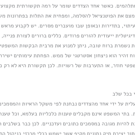
תלהמים. כאשר אחד הצדדים שומר על רמה תקשורתית מקצועית
מצם את הפוטנציאל להסלמה, ומפחית את התלות בפתרונות משפ
יתוי, בתדירות ובאופן שבו מועברים מסרים. יש לקבוע מראש 
יטלית ייעודית להורים פרודים. כללים ברורים לצורת פנייה, ז
ת נשמרת ברוח טובה, ניתן למנוע את מרבית הבקשות המשפטיו
וח זהיר הוא ניצחון אסטרטגי של ממש. הפחתת עימותים ישירה 
פטי חוזר, או התערבות של רשויות. לכן תקשורת היא לא רק כל
 בכל שלב
עלית על ידי אחד מהצדדים נבחנת לפי משקל הראיות והמסמכים
 בתי המשפט אינם מקבלים טענות כלכליות בעלמא, וכל טענה ל
ת להיות מגובה במסמכים כתובים ועדכניים. לכן כבר בשלבים ה
וך יצירת תיק נתונים מקיף אשר ישמש ככלי מרכזי בניהול התב