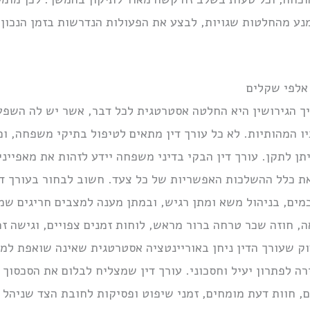
מנע מהחלטות שגויות, לבצע את הפעולות הנדרשות בזמן הנכון, 
אלפי שקלים
ליך הגירושין היא החלטה אסטרטגית לכל דבר, אשר יש לה השפע
ו המהותיות. לא כל עורך דין מתאים לטיפול בתיקי משפחה, ו
תן לתקן. עורך דין הבקי בדיני משפחה יידע לזהות את מאפיינ
ת כלל ההשלכות האפשריות של כל צעד. חשוב לבחור בעורך ד
ים, בניהול משא ומתן רגיש, ובמתן מענה למצבים חריגים שמ
, חוזה שכר טרחה ברור מראש, לוחות זמנים צפויים, וגישה ז
וק שעורך הדין ניחן באוריינטציה אסטרטגית שאינה שואפת ל
תירה לפתרון יעיל וחסכוני. עורך דין שמצליח לבלום את הסכסו
, חוות דעת מומחים, זמני שיפוט ופסיקות לחובת הצד שניהל ה