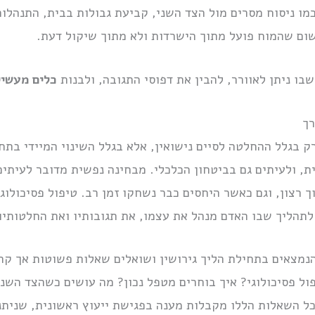
כמו ניסוח מסרים מול הצד השני, קביעת גבולות בבית, התנהלות
שום שהמוח פועל מתוך הישרדות ולא מתוך שיקול דעת.
בו ניתן לאוורר, להבין את דפוסי התגובה, ולבנות
כלים מעשיי
רך
רק בגלל ההחלטה לסיים נישואין, אלא בגלל השינוי המיידי בת
 ולעיתים גם בביטחון הכלכלי. מבחינה נפשית מדובר לעיתים
 רצון, וגם כאשר היחסים כבר נשחקו זמן רב. טיפול פסיכולוגי
תהליך שבו האדם מנהל את עצמו, את תגובותיו ואת החלטותיו
מצאים בתחילת הליך גירושין ושואלים שאלות פשוטות אך קרי
ול פסיכולוגי? איך בוחרים מטפל נכון? מה עושים כשהצד השני
כל השאלות הללו מקבלות מענה בפגישת ייעוץ ראשונית, שניתנ