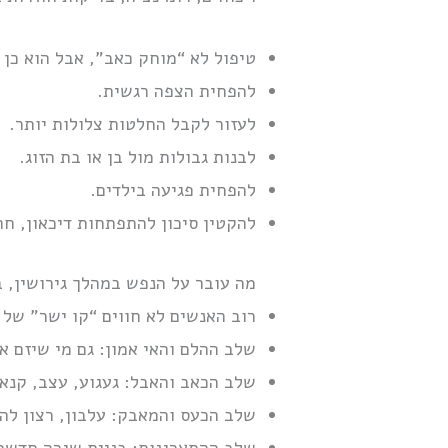
טיפול לא “מוחק כאב”, אבל הוא כן י
להפחית הצפה רגשית.
לעזור לקבל החלטות צלולות יותר.
לבנות גבולות מול בן או בת הזוג.
להפחית פגיעה בילדים.
להקטין סיכון להתפתחות דיכאון, חר
מה עובר על הנפש במהלך גירושין, 
רוב האנשים לא חווים “קו ישר” של 
שלב ההלם והאי אמון: גם מי שיזם את
שלב הכאב והאבל: געגוע, עצב, קנא
שלב הכעס והמאבק: עלבון, רצון לה
שלב ההתארגנות: בניית שגרה חדשה,