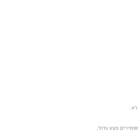
רע.
סתירים פצע גדול.