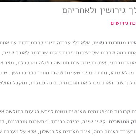
ך גירושין ולאחריהם
ת גירושים
אינו מותרות רגשית
, אלא כלי עבודה חיוני להתמודדות עם אחת
אחת כמה שכבות של יציבות: זהות זוגית שנבנתה לאורך שנים,
ומעמד חברתי. אצל רבים נוצרת תחושה כפולה ומבלבלת, מצד א
מהלא נודע, וחרדה מפני טעויות שיגבו מחיר כבד בהמשך. טיפו
יך שבו האדם מנהל את תגובותיו, בונה גבולות, ומקבל החלט
ם קרובות סימפטומים שאנשים נוטים לפרש בטעות כחולשה אי
חק ממושכים
. קשיי שינה, ירידה בריכוז, מחשבות טורדניות, דר
וכעובד באותה רמה, אינם מעידים על כישלון, אלא על מערכת 