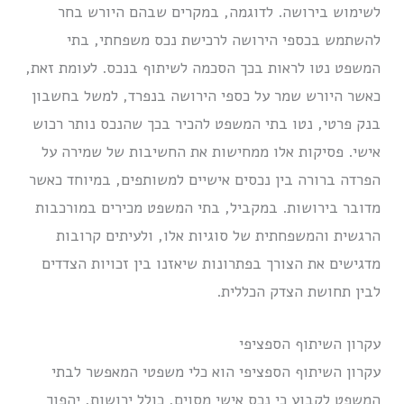
לשימוש בירושה. לדוגמה, במקרים שבהם היורש בחר
להשתמש בכספי הירושה לרכישת נכס משפחתי, בתי
המשפט נטו לראות בכך הסכמה לשיתוף בנכס. לעומת זאת,
כאשר היורש שמר על כספי הירושה בנפרד, למשל בחשבון
בנק פרטי, נטו בתי המשפט להכיר בכך שהנכס נותר רכוש
אישי. פסיקות אלו ממחישות את החשיבות של שמירה על
הפרדה ברורה בין נכסים אישיים למשותפים, במיוחד כאשר
מדובר בירושות. במקביל, בתי המשפט מכירים במורכבות
הרגשית והמשפחתית של סוגיות אלו, ולעיתים קרובות
מדגישים את הצורך בפתרונות שיאזנו בין זכויות הצדדים
לבין תחושת הצדק הכללית.
עקרון השיתוף הספציפי
עקרון השיתוף הספציפי הוא כלי משפטי המאפשר לבתי
המשפט לקבוע כי נכס אישי מסוים, כולל ירושות, יהפוך