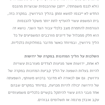
(ולא לנכס משפחתי), ייתכן שההכנסות שנוצרות מהנכס
החדש לא ייכנסו למשא ומתן בהליך הגירושין. במקרה כזה,
בית המשפט עשוי להעדיף לתת יותר משקל להכנסות
הגורמות להחמרת מצב כלכלי עבור הצד השני. נושא זה
הוא חלק ממכלול של דיונים מורכבים המשפיעים על כל
הליך גירושין, ובמיוחד כאשר מדובר במחלוקות כלכליות.
השלכות על הליך המזונות במקרה של ירושות
לא אחת, ירושות אשר מגיעות לצדדים מעורבות עשויות
להיות בעלות השפעה על הליך קביעת המזונות במקרה של
גירושין. גם אם לכאורה לא מדובר ברכוש משותף, השפעתה
של הירושה יכולה להיות מכרעת, במיוחד במקרים שבהם
אחד מבני הזוג עשוי להיתקל בקשיים כלכליים משמעותיים
עקב אובדן פרנסה או תשלומים גבוהים.