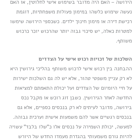
הירושה – האם היה מדובר בשימוש אישי לחלוטין, או האם
נעשה שימוש כלשהו במימון פעולות משפחתיות, דוגמת
רכישת דירה או מימון חינוך ילדים. כשכספי הירושה שימשו
למטרות כאלה, יש סיכוי גבוה יותר שהרכוש יוכר כרכוש
משותף.
השלכות של זכויות רכוש אישי על הצדדים
ההבחנה בין רכוש אישי לרכוש משותף בהליכי גירושין היא
לא רק עניין משפטי טהור, אלא יש לה גם השלכות ישירות
על חיי היומיום של הצדדים ועל יכולת התאמתם למציאות
החדשה לאחר הגירושין. כשבן זוג רוכש או מקבל נכס
בירושה, מדובר לעיתים לא רק בנכסים כספיים, אלא גם
בנכסים רגשיים אשר להם משמעות אישית וערכית גבוהה.
למעשה, יכולת השמירה על נכסים אלו כ”שלו בלבד” עשויה
להיות גורם משמעותי בהגדרת מעמדו החדש של היורש