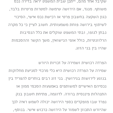
שקיבל אחד מהם, ייתכן שבית המשפט יראה בדירה נכס
משותף. מנגד, אם הירושה שימשה למטרות פרטיות בלבד,
כגון השקעה בחשבון פרטי או רכישת נכס אישי, הסיכוי
לשיתוף בירושה פוחת משמעותית. חשוב לציין כי כל מקרה
נבחן לגופו, ובתי המשפט שוקלים את כלל הנסיבות
הרלוונטיות, כולל אופי הנישואין, משך הקשר וההסכמות
שהיו בין בני הזוג.
הפרדה רכושית ושמירה על זכויות היורש
שמירה על הפרדה רכושית היא כלי מרכזי למניעת מחלוקות
בנוגע לירושות בגירושין. בני זוג רבים בוחרים להפריד בין
נכסיהם האישיים למשותפים באמצעות הסכמי ממון או
התנהלות פיננסית ברורה. לדוגמה, פתיחת חשבון בנק
נפרד שבו מופקדים כספי הירושה יכולה לשמש ראיה לכך
שהיורש התכוון לשמור על הירושה כרכוש אישי. בנוסף,