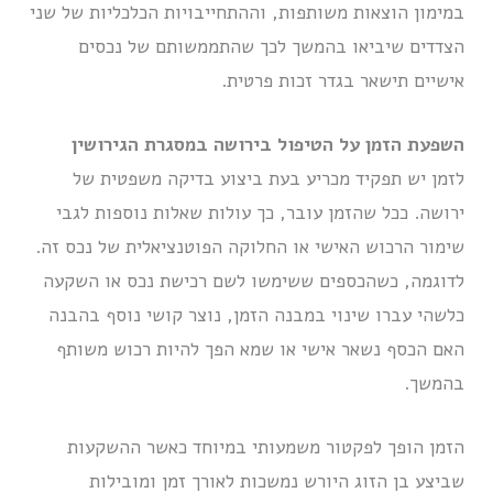
במימון הוצאות משותפות, וההתחייבויות הכלכליות של שני
הצדדים שיביאו בהמשך לכך שהתממשותם של נכסים
אישיים תישאר בגדר זכות פרטית.
השפעת הזמן על הטיפול בירושה במסגרת הגירושין
לזמן יש תפקיד מכריע בעת ביצוע בדיקה משפטית של
ירושה. ככל שהזמן עובר, כך עולות שאלות נוספות לגבי
שימור הרכוש האישי או החלוקה הפוטנציאלית של נכס זה.
לדוגמה, כשהכספים ששימשו לשם רכישת נכס או השקעה
כלשהי עברו שינוי במבנה הזמן, נוצר קושי נוסף בהבנה
האם הכסף נשאר אישי או שמא הפך להיות רכוש משותף
בהמשך.
הזמן הופך לפקטור משמעותי במיוחד כאשר ההשקעות
שביצע בן הזוג היורש נמשכות לאורך זמן ומובילות