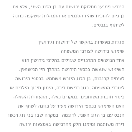
היורש וימנעו מחלוקת ירושות עם בן הזוג השני, אלא אם
כן ניתן להוכיח שהיו הסכמים או התנהלות ששקפה כוונה
לשיתוף בנכסים.
סוגיות מעשיות בהקשר של ירושות וגירושין
שימוש בירושה לצורכי המשפחה
אחד הנושאים המרכזיים שעולים בהליכי גירושין הוא
השימוש שנעשה בכספי הירושה במהלך חיי הנישואין.
לעיתים קרובות, בן הזוג היורש משתמש בכספי הירושה
לצורכי המשפחה, כגון רכישת דירה, מימון חינוך הילדים או
כיסוי חובות משותפים. במקרים כאלה, מתעוררת השאלה
האם השימוש בכספי הירושה מעיד על כוונה לשתף את
הנכס עם בן הזוג השני. לדוגמה, במקרה שבו בני זוג רכשו
דירה משותפת ומימנו חלק מהרכישה באמצעות ירושה