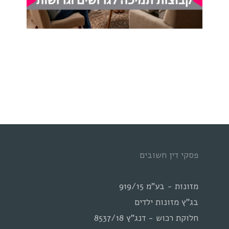
פסקי דין חשובים
מזונות - בע"מ 919/15
בג"ץ מזונות ילדים
חלוקת רכוש - דנג"ץ 8537/18