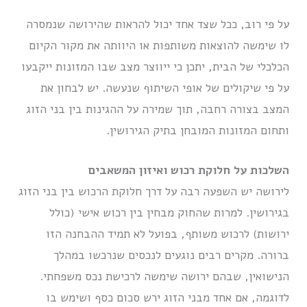
על פי רוב, ככל שצד אחד יכול להראות שהירושה שנמסרה
לו שימשה להוצאות משותפות או היוותה את מקור הקיום
הכלכלי של הבית, יתכן כי ייווצר מצב שבו המזונות ייקבעו
על פי שיקולים של אופי השיתוף שנעשה. יש לבחון את
המצב בצורה רחבה, תוך שמירה על ההגינות בין בני הזוג
ותחום המזונות המובחן בתיק הגירושין.
השלכות על חלוקת רכוש ואיזון המשאבים
לירושה יש השפעה רבה על דרך חלוקת הרכוש בין בני הזוג
בגירושין. למרות שהחוק מבחין בין רכוש אישי (כולל
ירושות) לרכוש משותף, בפועל לא תמיד ההבחנה הזו
ברורה. מקרים רבים נוגעים לנכסים שנרכשו במהלך
הנישואין, שבהם ירושה שימשה לרכישת נכס משפחתי.
לדוגמה, אם אחד מבני הזוג ירש סכום כסף ושימש בו