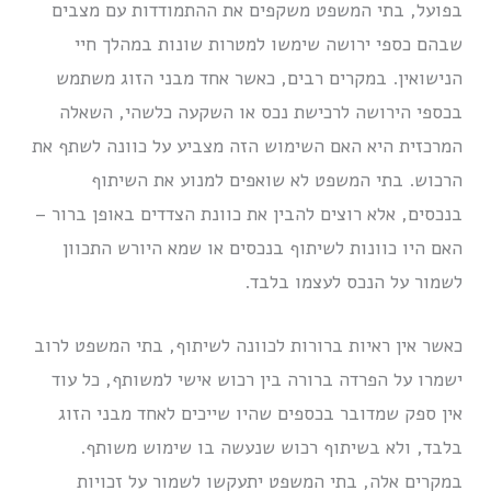
בפועל, בתי המשפט משקפים את ההתמודדות עם מצבים
שבהם כספי ירושה שימשו למטרות שונות במהלך חיי
הנישואין. במקרים רבים, כאשר אחד מבני הזוג משתמש
בכספי הירושה לרכישת נכס או השקעה כלשהי, השאלה
המרכזית היא האם השימוש הזה מצביע על כוונה לשתף את
הרכוש. בתי המשפט לא שואפים למנוע את השיתוף
בנכסים, אלא רוצים להבין את כוונת הצדדים באופן ברור –
האם היו כוונות לשיתוף בנכסים או שמא היורש התכוון
לשמור על הנכס לעצמו בלבד.
כאשר אין ראיות ברורות לכוונה לשיתוף, בתי המשפט לרוב
ישמרו על הפרדה ברורה בין רכוש אישי למשותף, כל עוד
אין ספק שמדובר בכספים שהיו שייכים לאחד מבני הזוג
בלבד, ולא בשיתוף רכוש שנעשה בו שימוש משותף.
במקרים אלה, בתי המשפט יתעקשו לשמור על זכויות