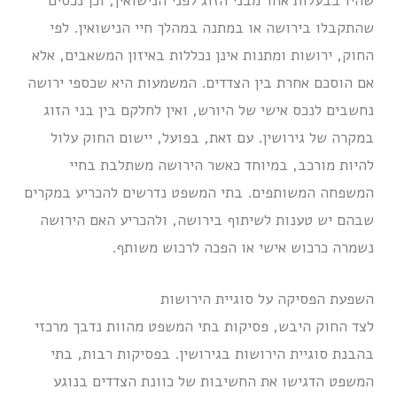
שהיו בבעלות אחד מבני הזוג לפני הנישואין, וכן נכסים
שהתקבלו בירושה או במתנה במהלך חיי הנישואין. לפי
החוק, ירושות ומתנות אינן נכללות באיזון המשאבים, אלא
אם הוסכם אחרת בין הצדדים. המשמעות היא שכספי ירושה
נחשבים לנכס אישי של היורש, ואין לחלקם בין בני הזוג
במקרה של גירושין. עם זאת, בפועל, יישום החוק עלול
להיות מורכב, במיוחד כאשר הירושה משתלבת בחיי
המשפחה המשותפים. בתי המשפט נדרשים להכריע במקרים
שבהם יש טענות לשיתוף בירושה, ולהכריע האם הירושה
נשמרה כרכוש אישי או הפכה לרכוש משותף.
השפעת הפסיקה על סוגיית הירושות
לצד החוק היבש, פסיקות בתי המשפט מהוות נדבך מרכזי
בהבנת סוגיית הירושות בגירושין. בפסיקות רבות, בתי
המשפט הדגישו את החשיבות של כוונת הצדדים בנוגע