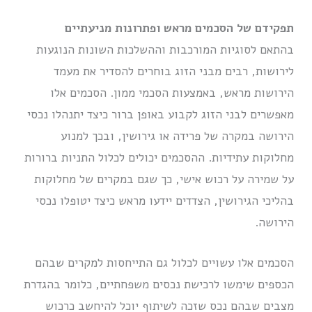
תפקידם של הסכמים מראש ופתרונות מניעתיים
בהתאם לסוגיות המורכבות וההשלכות השונות הנוגעות
לירושות, רבים מבני הזוג בוחרים להסדיר את מעמד
הירושות מראש, באמצעות הסכמי ממון. הסכמים אלו
מאפשרים לבני הזוג לקבוע באופן ברור כיצד יתנהלו נכסי
הירושה במקרה של פרידה או גירושין, ובכך למנוע
מחלוקות עתידיות. ההסכמים יכולים לכלול התניות ברורות
על שמירה על רכוש אישי, כך שגם במקרים של מחלוקות
בהליכי הגירושין, הצדדים יידעו מראש כיצד יטופלו נכסי
הירושה.
הסכמים אלו עשויים לכלול גם התייחסות למקרים שבהם
הכספים שימשו לרכישת נכסים משפחתיים, כלומר בהגדרת
מצבים שבהם נכס שזכה לשיתוף יוכל להיחשב כרכוש