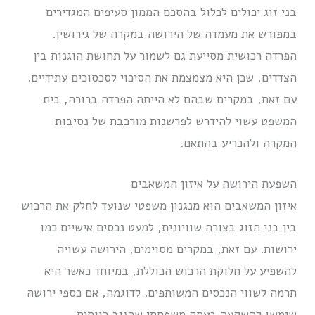
בני זוג יכולים לכלול בהסכם הממון סעיפים המגדירים
במפורש את מעמדה של הירושה במקרה של גירושין.
הפרדה רכושית מסייעת גם לשמור על תחושת הוגנות בין
הצדדים, שכן היא מצמצמת את הסיכוי לסכסוכים עתידיים.
עם זאת, במקרים שבהם לא הייתה הפרדה ברורה, בית
המשפט עשוי להידרש לפרשנות מורכבת של נסיבות
המקרה ולהכריע בהתאם.
השפעת הירושה על איזון המשאבים
איזון המשאבים הוא מנגנון משפטי שנועד לחלק את הרכוש
בין בני הזוג בצורה שוויונית, למעט נכסים אישיים כמו
ירושות. עם זאת, במקרים מסוימים, הירושה עשויה
להשפיע על חלוקת הרכוש הכוללת, במיוחד כאשר היא
תרמה לשווי הנכסים המשותפים. לדוגמה, אם כספי ירושה
שימשו להשקעה בעסק משפחתי שהניב רווחים