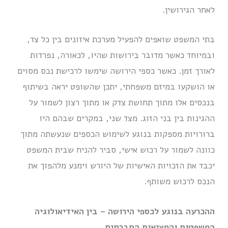
לאחר הגירושין.
בתי המשפט שואפים להפעיל מערכת איזונים בין כל צד,
ובמיוחד כאשר מדובר בירושות שהיו, לכאורה, נפרדות
לאורך זמן. כאשר כספי הירושה שימשו לרכישת נכס מסוים
או הושקעו במיזם משפחתי, יתכן שהשופט יראה בשיתוף
בנכסים אלו מתוך תחושת צדק או מתוך רצון לשמור על
ההגינות בין בני הזוג. מצד שני, במקרים שבהם היו
ברורויות מספקות בנוגע לשימוש הכספים שנעשתה מתוך
כוונה לשמור על רכוש אישי, סביר להניח שבית המשפט
יכבד את הזכויות האישיות של היורש וימנע מלהפוך את
הנכס לרכוש משותף.
ההכרעה בנוגע לכספי הירושה – בין האידיאולוגיה
המשפטית והמציאות החברתית