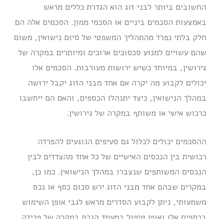
החשובים ביותר לבני זוג הוא הגדרת כללים מראש
באמצעות הסכמים ביניים או הסכמי ממון. הסכמים אלה הם
חלק בלתי נפרד מהתהליך המשפטי של סיום נישואין, משום
שהם עשויים למנוע סכסוכים ארוכים ומיותרים במקרה של
גירושין, במיוחד כשיש ירושות מעורבות. הסכמים אלו
יכולים לקבוע מה יקרה אם אחד מבני הזוג יקבל ירושה
במהלך הנישואין, כיצד יתנהלו הכספים, והאם הם ייחשבו
כרכוש אישי או משותף במקרה של גירושין.
ההסכמים יכולים לכלול גם סעיפים הנוגעים להפרדה
רכושית בין הנכסים האישיים של כל אחד מהצדדים לבין
הנכסים המשותפים שנצברו במהלך הנישואין. כמו כן,
במקרים שבהם אחד מבני הזוג ירש סכום כסף או נכס
משמעותי, ניתן לקבוע הסדרים מראש לגבי אופן השימוש
בכספים אלו ואופן טיפול במעמד הנכס במקרה של פרידה.