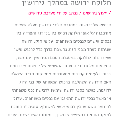
חלוקת ירושה במהלך גירושין
/
ייעוץ גירושים
/ נכתב על ידי
מערכת גירושים
הנושא של ירושות במסגרת הליכי גירושין מעלה שאלות
מורכבות על אופן חלוקת רכוש בין בני זוג והפרדה בין
נכסים אישיים לנכסים משותפים. על פי חוק, ירושה
שניתנת לאחד מבני הזוג נחשבת בדרך כלל לרכוש אישי
שאינו נתון לחלוקה במסגרת הסכם הגירושין. עם זאת,
המציאות מלמדת כי המעמד המשפטי של ירושות אינו תמיד
ברור, ולעיתים קרובות מתעוררות מחלוקות סביב השאלה
האם הירושה השתלבה ברכוש המשותף של בני הזוג.
לדוגמה, כאשר כספי ירושה שימשו לרכישת נכס משפחתי,
או כאשר נכסי ירושה התמזגו עם נכסים משותפים, עלול
להיווצר טשטוש בין רכוש אישי למשותף. סוגיה זו הופכת
למוקד מתחים במשפטי גירושין, במיוחד כאשר ישנם פערים