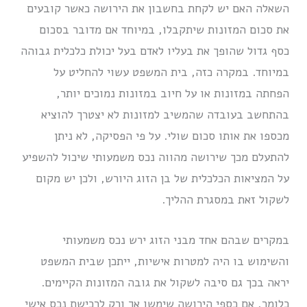
השאלה האם יש לקחת בחשבון את הירושה כאשר קובעים
את סכום המזונות שיתקבלו, במיוחד אם מדובר בסכום
כסף גדול שהופך את בעליו לאדם בעל יכולת כלכלית גבוהה
במיוחד. במקרה כזה, בית המשפט עשוי להחליט על
הפחתה במזונות או על חיוב במזונות נמוכים יותר,
בהתחשב בעובדה שהמשיב למזונות לא יצטרך להוציא
מכספו את אותו סכום שולי. על פי הפסיקה, לא ניתן
להתעלם מכך שירושה מהווה נכס משמעותי שיכול להשפיע
על המציאות הכלכלית של בן הזוג היורש, ולכן יש מקום
לשקול זאת במסגרת ההליך.
במקרים שבהם אחד מבני הזוג ירש נכס משמעותי
והשימוש בו היה למטרות אישיות, ייתכן שבית המשפט
יראה בכך גם סיבה לשקול את גובה המזונות הקיימים.
כלומר, אם כספי הירושה שימשו אך ורק לרכישת נכס אישי