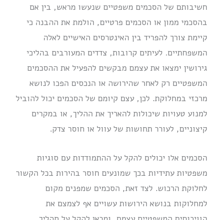
חשיבותם של הסכמים משפטיים שנעשו מראש, בין אם
בהסכמי ממון או הסכמים פרטיים, הולמת את ההבנה כי
קיימת צורך להפריד בין האינטרסים האישיים לאלה
המשפחתיים. לעיתים קרובות, צדדים המעורבים בהליכי
גירושין ימצאו את עצמם מבקשים להפעיל את ההסכמים
המשפטיים רק לאחר שהירושה או הנכסים הפכו לנושא
מרכזי במחלוקת. לכן, עצם קיומם של הסכמים יכול להוביל
למנוע טעויות שיכולות להאריך את ההליך, או במקרים
קיצוניים, לעורר תחושות של עוול או חוסר צדק.
הסכמים אלו יכולים להקל על ההתמודדות עם סוגיות
משפטיות עתידיות בכך שמונעים חוסר בהירות בכל הקשור
לחלוקת הרכוש. לצד זאת, הסכמים שמפנים מקום
למחלוקות בנושא הירושות עשויים אף לצמצם את
הוויכוחים המשפטיים עצמם, ומכאן להקל על תהליך