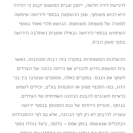
לרכישת דירה חדשה, ייתכן שבית המשפט יקבע כי הדירה
היא רכוש משותף, שכן ההשקעה בכספי הירושה שימשה
למטרה של משפחה משותפת. הנושא תלוי מאוד באופי
השימוש בכספי הירושה ובאילו אופנים נשתלבה הירושה
בתוך משק הבית.
ההשלכות המשפטיות במקרה כזה רבות ומגוונות, כאשר
בית המשפט נדרש להכריע אם הייתה כוונה של הצדדים
לשתף את הנכס. במקרים כאלה, מסמכים שנערכו בין בני
הזוג, כמו הסכמי ממון או הסכמות בע”פ, יכולים לשמש
כראיות חשובים להבנת הכוונה האמיתית של הצדדים.
בנוסף, סוגיית הייחוס של נכס הממומן בכספי ירושה
עשויה להיבחן לא רק לפי הכוונה, אלא גם לפי ההתנהלות
הכלכלית שנעשתה בזמן אמת – כלומר, כיצד נוהלו כספי
הירושה והאם הם נותרו נפרדים או התמזגו עם נכסים