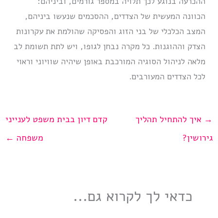
ההכרעה בנוגע לכך תלויה במספר גורמים, וביניהם:
הכוונה המעשית של הצדדים, ההסכמים שנעשו ביניהם,
המצב הכלכלי של בני הזוג והפסיקה שהולמת את עקרונות
הצדק וההוגנות. כל מקרה נבחן לגופו, ויש לתת תשומת לב
מלאה לניהול הסוגיה המורכבת באופן שיהיה שוויוני וראוי
לכל הצדדים המעורבים.
→
איך להתחיל תהליך
קדם דיון בבית משפט לענייני
גירושין?
משפחה
←
כדאי לך לקרוא גם...