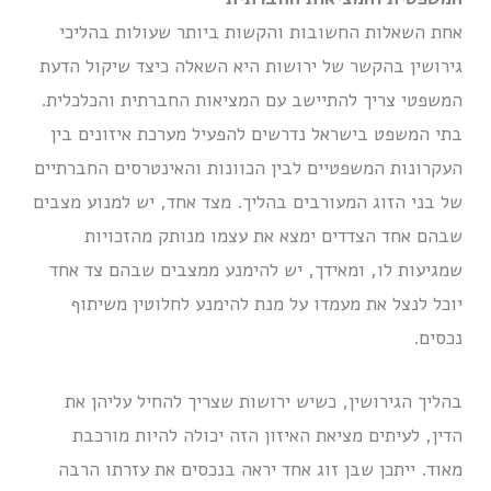
אחת השאלות החשובות והקשות ביותר שעולות בהליכי
גירושין בהקשר של ירושות היא השאלה כיצד שיקול הדעת
המשפטי צריך להתיישב עם המציאות החברתית והכלכלית.
בתי המשפט בישראל נדרשים להפעיל מערכת איזונים בין
העקרונות המשפטיים לבין הכוונות והאינטרסים החברתיים
של בני הזוג המעורבים בהליך. מצד אחד, יש למנוע מצבים
שבהם אחד הצדדים ימצא את עצמו מנותק מהזכויות
שמגיעות לו, ומאידך, יש להימנע ממצבים שבהם צד אחד
יוכל לנצל את מעמדו על מנת להימנע לחלוטין משיתוף
נכסים.
בהליך הגירושין, כשיש ירושות שצריך להחיל עליהן את
הדין, לעיתים מציאת האיזון הזה יכולה להיות מורכבת
מאוד. ייתכן שבן זוג אחד יראה בנכסים את עזרתו הרבה