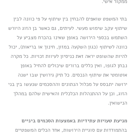
ממקור אישי.
בתי המשפט שואפים להבחין בין שיתוף על פי כוונה לבין
שיתוף עקב שימוש מעשי. לעיתים, גם כאשר בן הזוג היורש
השתמש בכספי הירושה באופן שאינו בהכרח מצביע על
כוונה לשיתוף (כגון השקעה במזון, חינוך או בריאות), יכול
להיות שהשופט יראה זאת כניסיון לעיוות זכויות. כל מקרה
נבחן לגופו, ואין כללים ברורים שיכולים להחיל באופן
אוטומטי את שיתוף הנכסים. כל תיק גירושין שבו ישנה
ירושה יתבסס על מכלול הנתונים וההסכמים שנעשו בין בני
הזוג, וכן על ההתנהלות הכלכלית והאישית שלהם במהלך
הנישואין.
מניעת טעויות עתידיות באמצעות הסכמים ביניים
בהתמודדות עם סוגיית הירושות, אחד הכלים המשפטיים