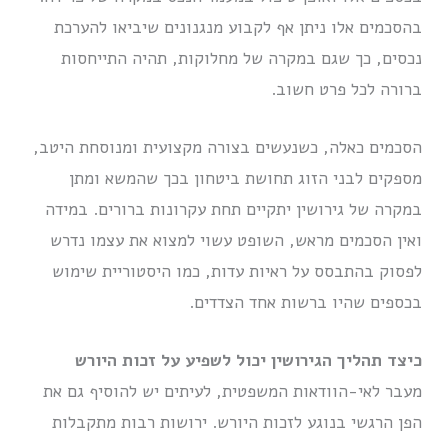
בהסכמים אלו ניתן אף לקבוע מנגנונים שיביאו להערכת
נכסים, כך שגם במקרה של מחלוקות, תהיה התייחסות
ברורה לכל פרט חשוב.
הסכמים כאלה, כשנעשים בצורה מקצועית ומנוסחת היטב,
מספקים לבני הזוג תחושת ביטחון בכך שהמשא ומתן
במקרה של גירושין יתקיים תחת עקרונות ברורים. במידה
ואין הסכמים מראש, השופט עשוי למצוא את עצמו נדרש
לפסוק בהתבסס על ראיות עדות, כמו היסטוריית שימוש
בכספים שהיו ברשות אחד הצדדים.
כיצד תהליך הגירושין יכול לשפיע על זכות היורש
מעבר לאי-הוודאות המשפטית, לעיתים יש להוסיף גם את
הפן הרגשי בנוגע לזכות היורש. ירושות רבות מתקבלות