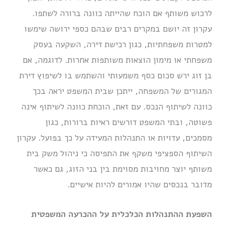
לרכוש משותף אם הוכח שהייתה כוונה ברורה לשתפו.
עקרון זה יושם במקרים רבים שבהם כספי ירושה שימשו
למטרות משפחתיות, כגון רכישת דירה, השקעה בעסק
משפחתי או מימון הוצאות משותפות אחרות. לדוגמה, אם
בן זוג ירש סכום כסף משמעותי והשתמש בו לשיפוץ דירת
המגורים של המשפחה, ייתכן שבית המשפט יראה בכך
כוונה לשיתוף הנכס. עם זאת, הוכחת כוונה לשיתוף אינה
פשוטה, ובתי המשפט דורשים ראיות ברורות, כגון
מסמכים, עדויות או התנהלות המעידה על כך בפועל. עקרון
השיתוף הספציפי משקף את התפיסה כי ניהול משק בית
משותף יוצר מחויבות מסוימת בין בני הזוג, גם כאשר
מדובר בנכסים שהיו אמורים להיות אישיים.
השפעת ההתנהלות הכלכלית על ההכרעה המשפטית