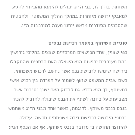
משותף. בדרך זו, בני הזוג יכולים להימנע מהפיתוי להגיע
למאבקי ירושה מיותרות במהלך ההליך המשפטי, ולהבטיח
שהסכמים מסודרים מראש ייתנו מענה למורכבות הזו.
סוגיית השיתוף במעמד רכישת נכסים
כפי שצוין, אחד הנושאים המרכזיים שצצים בהליכי גירושין
בהם מעורבים ירושות הוא השאלה האם הכספים שהתקבלו
כירושה שימשו לרכישת נכס אשר נחשב לרכוש משפחתי.
כשם שבית המשפט שואף לשמור על הפרדה בין רכוש אישי
למשותף, כך הוא נדרש גם לבדוק האם ישנן נסיבות אשר
מצביעות על כוונה לשתף את הנכס שיכולה להוביל להכיר
בנכס כנכס משותף. לדוגמה, כאשר אחד מבני הזוג משתמש
בכספי הירושה לרכישת דירה משפחתית חדשה, עלולה
להיווצר תחושה כי מדובר בנכס משותף, אף אם הכסף הגיע