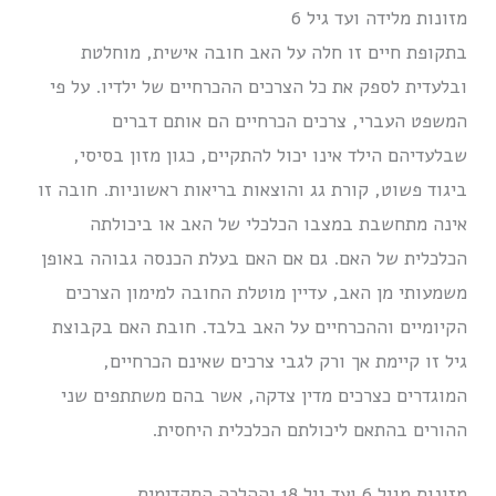
מזונות מלידה ועד גיל 6
בתקופת חיים זו חלה על האב חובה אישית, מוחלטת
ובלעדית לספק את כל הצרכים ההכרחיים של ילדיו. על פי
המשפט העברי, צרכים הכרחיים הם אותם דברים
שבלעדיהם הילד אינו יכול להתקיים, כגון מזון בסיסי,
ביגוד פשוט, קורת גג והוצאות בריאות ראשוניות. חובה זו
אינה מתחשבת במצבו הכלכלי של האב או ביכולתה
הכלכלית של האם. גם אם האם בעלת הכנסה גבוהה באופן
משמעותי מן האב, עדיין מוטלת החובה למימון הצרכים
הקיומיים וההכרחיים על האב בלבד. חובת האם בקבוצת
גיל זו קיימת אך ורק לגבי צרכים שאינם הכרחיים,
המוגדרים כצרכים מדין צדקה, אשר בהם משתתפים שני
ההורים בהתאם ליכולתם הכלכלית היחסית.
מזונות מגיל 6 ועד גיל 18 וההלכה התקדימית