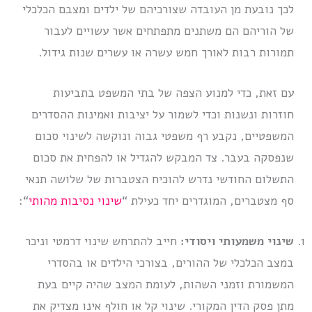
לכך נובעת מן העובדה שצורכיהם של ילדים ומצבם הכלכלי
של הוריהם הם משתנים מתפתחים אשר עשויים לעבור
תמורות רבות לאורך חמש עשרה או עשרים שנות גידול.
עם זאת, כדי למנוע הצפה של בתי המשפט בתביעות
חוזרות ונשנות וכדי לשמור על יציבות ואמינות ההסדרים
המשפטיים, נקבע רף משפטי גבוה ונוקשה לשינוי סכום
שנפסקה בעבר. צד המבקש להגדיל או להפחית את סכום
התשלום החודשי נדרש להוכיח הצטברות של שלושה תנאי
סף מצטברים, המוגדרים יחד כעילת “
שינוי נסיבות מהותי
“:
שינוי משמעותי ויסודי:
חייב להתרחש שינוי דרמטי וניכר
במצב הכלכלי של ההורים, בצורכי הילדים או בהסדרי
המשמורת וזמני השהות, לעומת המצב שהיה קיים בעת
מתן פסק הדין המקורי. שינוי קל או חולף אינו מצדיק את