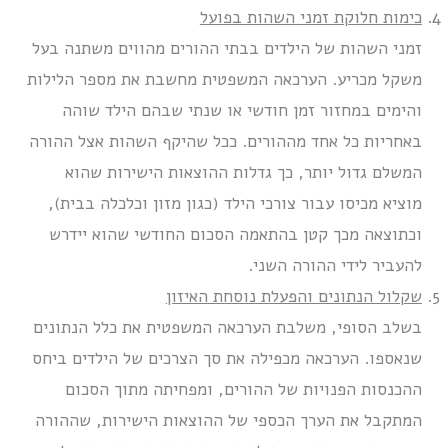
כימות חלוקת זמני השהות בפועל
זמני השהות של הילדים בבתי ההורים מהווים משתנה בעל
משקל מכריע. הערכאה המשפטית מחשבת את מספר הלילות
והימים במחזור זמן חודשי או שנתי שבהם הילד שוהה
באחריות כל אחד מההורים. ככל שהיקף השהות אצל ההורה
המשלם גדול יותר, כך גדלות ההוצאות הישירות שהוא
מוציא מכיסו עבור צורכי הילד (כגון מזון וכלכלה בבית),
וכתוצאה מכך קטן בהתאמה הסכום החודשי שהוא יידרש
להעביר לידי ההורה השני.
שקלול הנתונים והפעלת נוסחת האיזון
בשלב הסופי, משלבת הערכאה המשפטית את כלל הנתונים
שנאספו. הערכאה מכפילה את סך הצרכים של הילדים ביחס
ההכנסות הפנויות של ההורים, ומפחיתה מתוך הסכום
המתקבל את הערך הכספי של ההוצאות הישירות, שההורה