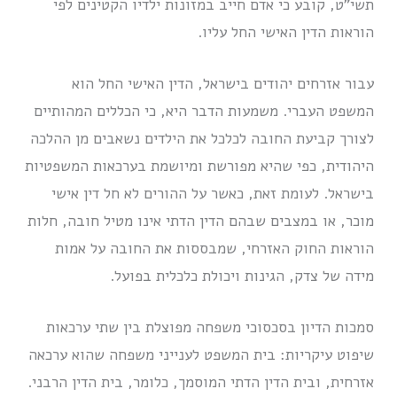
תשי”ט, קובע כי אדם חייב במזונות ילדיו הקטינים לפי
הוראות הדין האישי החל עליו.
עבור אזרחים יהודים בישראל, הדין האישי החל הוא
המשפט העברי. משמעות הדבר היא, כי הכללים המהותיים
לצורך קביעת החובה לכלכל את הילדים נשאבים מן ההלכה
היהודית, כפי שהיא מפורשת ומיושמת בערכאות המשפטיות
בישראל. לעומת זאת, כאשר על ההורים לא חל דין אישי
מוכר, או במצבים שבהם הדין הדתי אינו מטיל חובה, חלות
הוראות החוק האזרחי, שמבססות את החובה על אמות
מידה של צדק, הגינות ויכולת כלכלית בפועל.
סמכות הדיון בסכסוכי משפחה מפוצלת בין שתי ערכאות
שיפוט עיקריות: בית המשפט לענייני משפחה שהוא ערכאה
אזרחית, ובית הדין הדתי המוסמך, כלומר, בית הדין הרבני.