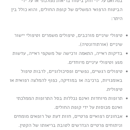
במלואם על ידי חוק ביטוח בריאות ממלכתי או על ידי
הביטוח הרפואי המשלים של קופת החולים, והוא כולל בין
היתר:
טיפולי שיניים מורכבים, טיפולים משמרים וטיפולי יישור
שיניים (אורתודונטיה).
בדיקות ראייה, התאמה ורכישה של משקפי ראייה, עדשות
מגע וטיפולי עיניים מיוחדים.
טיפולים רגשיים, נפשיים ופסיכולוגיים, לרבות טיפול
באומנויות, ברכיבה או במוזיקה, כפוף להמלצה רפואית או
טיפולית.
תרופות מיוחדות ואינם נכללות בסל התרופות הממלכתי
ואינם מכוסות על ידי קופת החולים.
אבחונים רפואיים פרטיים, חוות דעת של רופאים מומחים
וניתוחים פרטיים הנדרשים לטובת בריאותו של הקטין.