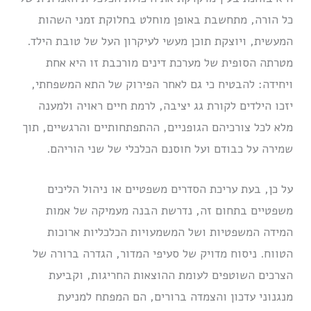
כל הורה, מתחשבת באופן מוחלט בחלוקת זמני השהות
המעשית, ויוצקת תוכן מעשי לעיקרון העל של טובת הילד.
מטרתה הסופית של מערכת דינים מורכבת זו היא אחת
ויחידה: להבטיח כי גם לאחר הפירוק של התא המשפחתי,
יזכו הילדים לקורת גג יציבה, לרמת חיים ראויה ולמענה
מלא לכל צורכיהם הגופניים, ההתפתחותיים והרגשיים, תוך
שמירה על כבודם ועל חוסנם הכלכלי של שני הוריהם.
על כן, בעת עריכת הסדרים משפטיים או ניהול הליכים
משפטיים בתחום זה, נדרשת הבנה מעמיקה של אמות
המידה המשפטיות ושל המשמעויות הכלכליות ארוכות
הטווח. ניסוח מדויק של סעיפי המדור, הגדרה ברורה של
הצרכים השוטפים לעומת ההוצאות החריגות, וקביעת
מנגנוני עדכון והצמדה ברורים, הם המפתח למניעת