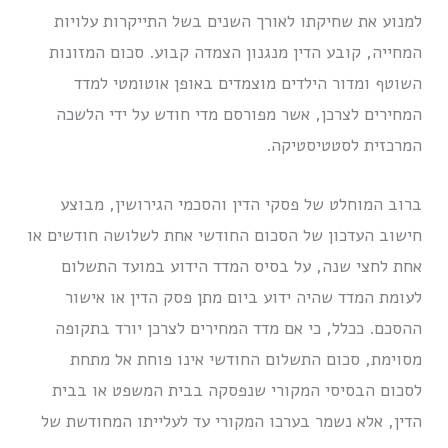
למנוע את שחיקתו לאורך השנים בשל התייקרות עלויות
המחייה, קובע הדין מנגנון הצמדה קבוע. סכום המזונות
השוטף ומדור הילדים מוצמדים באופן אוטומטי למדד
המחירים לצרכן, אשר מפורסם מדי חודש על ידי הלשכה
המרכזית לסטטיסטיקה.
ברוב המוחלט של פסקי הדין והסכמי הגירושין, מבוצע
חישוב העדכון של הסכום החודשי אחת לשלושה חודשים או
אחת לחצי שנה, על בסיס המדד הידוע במועד התשלום
לעומת המדד שהיה ידוע ביום מתן פסק הדין או אישור
ההסכם. ככלל, כי אם מדד המחירים לצרכן יורד בתקופה
מסוימת, סכום התשלום החודשי אינו פוחת אל מתחת
לסכום הבסיסי המקורי שנפסקה בבית המשפט או בבית
הדין, אלא נשמר בערכו המקורי עד לעלייתו המחודשת של