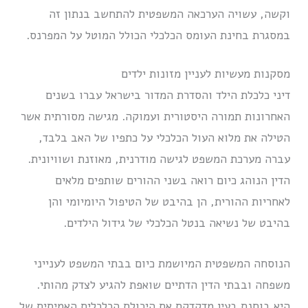
וקשה, עשויה הערכאה המשפטית להתחשב בנתון זה
במסגרת בחינת העומס הכלכלי הכולל המוטל על המפרנס.
מסקנות מעשיות לעניין מזונות ילדים
דיני כלכלת הילד והסדרת המדור בישראל עברו בשנים
האחרונות תמורה היסטורית ועמוקה. מגישה מסורתית אשר
הטילה את מלוא העול הכלכלי על כתפיו של האב בלבד,
עברה מערכת המשפט לגישה מודרנית, מאוזנת ושוויונית.
הדין הנוהג כיום רואה בשני ההורים שותפים מלאים
לאחריות ההורית, הן בהיבט של הטיפול היומיומי והן
בהיבט של נשיאה בנטל הכלכלי של גידול הילדים.
הנוסחה המשפטית המיושמת כיום בבתי המשפט לענייני
משפחה ובבתי הדין הדתיים שואפת להגיע לצדק מהותי.
היא בוחנת בעין מדקדקת את היכולת הכלכלית האמיתית של