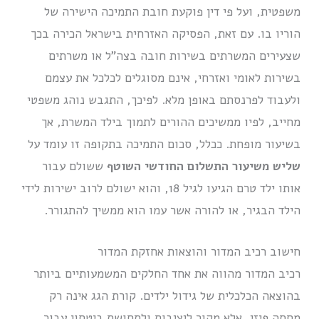
משפטית, ועל פי דין פוקעת חובת התמיכה הישירה של
הוריו בו. עם זאת, הפסיקה האזרחית בישראל הכירה בכך
שצעירים המשרתים בשירות חובה בצה”ל או משרתים
בשירות לאומי ואזרחי, אינם מסוגלים לכלכל את עצמם
ולעבוד לפרנסתם באופן מלא. לפיכך, התגבש נוהג משפטי
מחייב, לפיו ממשיכים ההורים לתמוך בילד המשרת, אך
בשיעור מופחת. ככלל, סכום התמיכה בתקופה זו עומד על
שליש משיעור התשלום החודשי השוטף
ששולם עבור
אותו ילד טרם הגיעו לגיל 18, והוא ישולם לרוב ישירות לידי
הילד הבגיר, או להורה אשר עמו הוא ממשיך להתגורר.
חישוב רכיב המדור והוצאות אחזקת המדור
רכיב המדור מהווה את אחד החלקים המשמעותיים ביותר
בהוצאה הכלכלית של גידול ילדים. קורת הגג אינה רק
מחסה פיזי, אלא מקור ליציבות ולתחושת ביטחון עבור