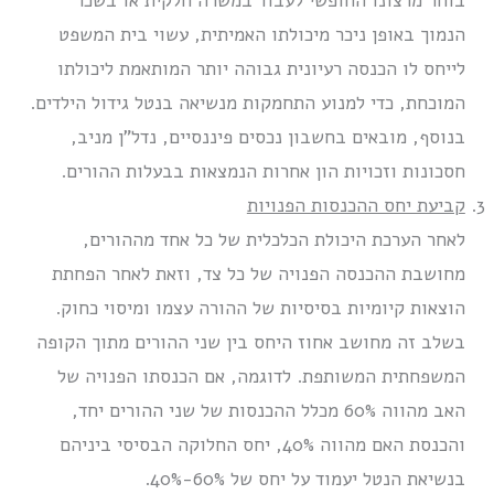
בוחר מרצונו החופשי לעבוד במשרה חלקית או בשכר
הנמוך באופן ניכר מיכולתו האמיתית, עשוי בית המשפט
לייחס לו הכנסה רעיונית גבוהה יותר המותאמת ליכולתו
המוכחת, כדי למנוע התחמקות מנשיאה בנטל גידול הילדים.
בנוסף, מובאים בחשבון נכסים פיננסיים, נדל”ן מניב,
חסכונות וזכויות הון אחרות הנמצאות בבעלות ההורים.
קביעת יחס ההכנסות הפנויות
לאחר הערכת היכולת הכלכלית של כל אחד מההורים,
מחושבת ההכנסה הפנויה של כל צד, וזאת לאחר הפחתת
הוצאות קיומיות בסיסיות של ההורה עצמו ומיסוי כחוק.
בשלב זה מחושב אחוז היחס בין שני ההורים מתוך הקופה
המשפחתית המשותפת. לדוגמה, אם הכנסתו הפנויה של
האב מהווה 60% מכלל ההכנסות של שני ההורים יחד,
והכנסת האם מהווה 40%, יחס החלוקה הבסיסי ביניהם
בנשיאת הנטל יעמוד על יחס של 60%-40%.