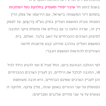
בשנת 2017 חל
שינוי יסודי ומעמיק בחלוקת נטל המזונות
בתחום דיני המשפחה בישראל, עם הירשמו של פסק הדין
המנחה מבית המשפט העליון בתיק בע”מ 919/15. עד לפסק
דין זה, שררה הדעה כי גם בגילים אלו מוטלת עיקר החובה
לסיפוק הצרכים ההכרחיים על האב בלבד. ואולם, בית
המשפט העליון בהרכב מורחב קבע פרשנות חדשה
ושוויונית להוראות המשפט העברי.
לפי ההלכה הנוהגת כיום, החל מגיל 6 ועד להגיע הילד לגיל
18, החובה לכלכל את הילדים, הן לעניין הצרכים ההכרחיים
והן לעניין הצרכים שאינם הכרחיים, היא חובה משותפת
המוטלת על שני ההורים באופן שווה, מדין צדקה. חלוקה זו
נעשית על פי שני מדדים שלובים ומכריעים: