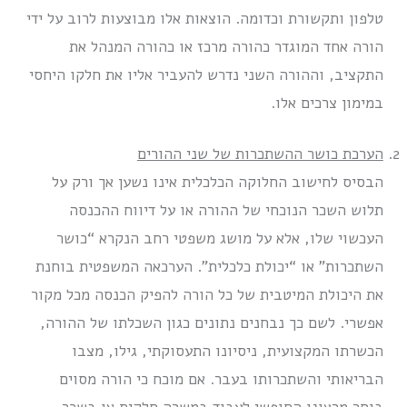
טלפון ותקשורת וכדומה. הוצאות אלו מבוצעות לרוב על ידי
הורה אחד המוגדר כהורה מרכז או כהורה המנהל את
התקציב, וההורה השני נדרש להעביר אליו את חלקו היחסי
במימון צרכים אלו.
הערכת כושר ההשתכרות של שני ההורים
הבסיס לחישוב החלוקה הכלכלית אינו נשען אך ורק על
תלוש השכר הנוכחי של ההורה או על דיווח ההכנסה
העכשוי שלו, אלא על מושג משפטי רחב הנקרא “כושר
השתכרות” או “יכולת כלכלית”. הערכאה המשפטית בוחנת
את היכולת המיטבית של כל הורה להפיק הכנסה מכל מקור
אפשרי. לשם כך נבחנים נתונים כגון השכלתו של ההורה,
הכשרתו המקצועית, ניסיונו התעסוקתי, גילו, מצבו
הבריאותי והשתכרותו בעבר. אם מוכח כי הורה מסוים