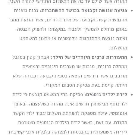
ההורה אשר שילם עד כה את התשלום החודשי להורה השני.
פגיעה אנושה וקבועה בכושר ההשתכרות:
נכות גופנית
או נפשית קשה וקבועה של אחד ההורים, אשר מונעת ממנו
באופן מוחלט להמשיך ולעבוד במקצועו ולהפיק הכנסה,
ואינה נובעת מהתנהגות וולונטרית או מרצון להשתמט
מתשלום.
התעוררות צרכים מיוחדים של הילד:
אבחון קטין כסובל
ממחלה כרונית, מנכות או מצרכים חינוכיים ורפואיים
מורכבים אשר דורשים הוצאה כספית קבועה וגבוהה שלא
הייתה קיימת בעת פסיקת הסכום המקורי.
לידת ילדים נוספים:
פסיקת בתי המשפט קובעת כי לידת
ילד נוסף מנישואין חדשים אינה מהווה כשלעצמה, באופן
אוטומטי, עילה מספקת להפחתת תשלום עבור ילדי הקשר
הקודם. עם זאת, כאשר לידת הילדים הנוספים מצטרפת
לירידה משמעותית בהכנסות ולמצוקה כלכלית אובייקטיבית