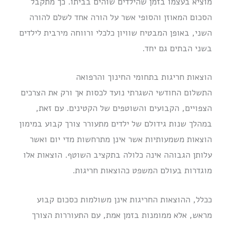
מוציא בעצמו בזמן שהילדים שוהים בביתו. כך מתקבל
הסכום המאוזן והסופי אשר על הורה אחד לשלם להורה
השני, באופן המבטיח שוויון כלכלי ורווחה מירבית לילדים
בשני הבתים גם יחד.
הוצאות חריגות בתחומי החינוך והרפואה
התשלום החודשי השגרתי נועד לכסות אך ורק את הצרכים
הצפויים, הקבועים והשוטפים של הקטינים. עם זאת,
במהלך שנות גידולם של ילדים מתעורר צורך קבוע במימון
הוצאות משמעותיות אשר אינן מתרחשות מדי יום ואשר
עלותן הגבוהה אינה כלולה בתקציב השוטף. הוצאות אלו
מוגדרות בעולם המשפט כהוצאות חריגות.
ככלל, ההוצאות החריגות אינן משולמות כסכום קבוע
מראש, אלא ממומנות בזמן אמת, עם התעוררות הצורך