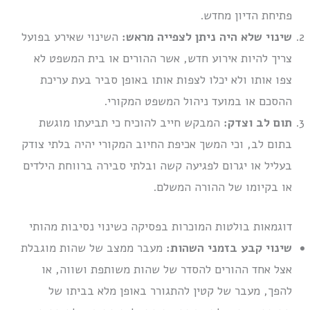
פתיחת הדיון מחדש.
שינוי שלא היה ניתן לצפייה מראש:
השינוי שאירע בפועל
צריך להיות אירוע חדש, אשר ההורים או בית המשפט לא
צפו אותו ולא יכלו לצפות אותו באופן סביר בעת עריכת
ההסכם או במועד ניהול המשפט המקורי.
תום לב וצדק:
המבקש חייב להוכיח כי תביעתו מוגשת
בתום לב, וכי המשך אכיפת החיוב המקורי יהיה בלתי צודק
בעליל או יגרום לפגיעה קשה ובלתי סבירה ברווחת הילדים
או בקיומו של ההורה המשלם.
דוגמאות בולטות המוכרות בפסיקה כשינוי נסיבות מהותי
שינוי קבע בזמני השהות:
מעבר ממצב של שהות מוגבלת
אצל אחד ההורים להסדר של שהות משותפת ושווה, או
להפך, מעבר של קטין להתגורר באופן מלא בביתו של