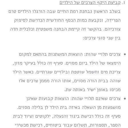
קביעת היקף הצרכים של הילדים
בשלב הראשון נבחנת רמת החיים שבה הורגלו הילדים טרם
הפרידה, ונקבעת כמות הכסף החודשית הנדרשת לסיפוק
צורכיהם. בהקשר זה קיימת הבחנה משפטית וכלכלית חדה
בין שני סוגי צרכים:
צרכים תלויי שהות: הוצאות המשתנות בהתאם למקום
הימצאו של הילד ביום מסוים. סעיף זה כולל בעיקר מזון,
צריכת מים וחשמל שוטפת ובילויים שגרתיים. כאשר הילד
שוהה בבית הורה מסוים, אותו הורה מממן צרכים אלו
מכיסו באופן ישיר באותה עת.
צרכים שאינם תלויי שהות: הוצאות קבועות שאינן
מושפעות מן השאלה באיזה בית הילד לן בלילה מסוים.
סעיף זה כולל רכישת ביגוד והנעלה, ילקוטים וציוד לבית
הספר, תספורות, תשלום עבור ביטוחים, רכישת מכשירי