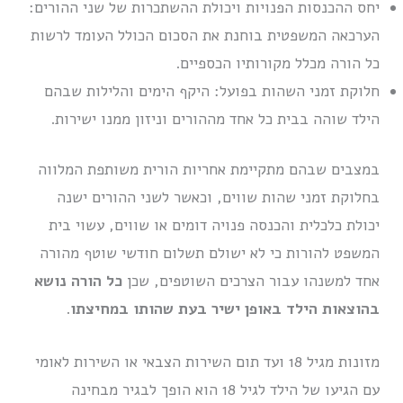
יחס ההכנסות הפנויות ויכולת ההשתכרות של שני ההורים:
הערכאה המשפטית בוחנת את הסכום הכולל העומד לרשות
כל הורה מכלל מקורותיו הכספיים.
חלוקת זמני השהות בפועל: היקף הימים והלילות שבהם
הילד שוהה בבית כל אחד מההורים וניזון ממנו ישירות.
במצבים שבהם מתקיימת אחריות הורית משותפת המלווה
בחלוקת זמני שהות שווים, וכאשר לשני ההורים ישנה
יכולת כלכלית והכנסה פנויה דומים או שווים, עשוי בית
המשפט להורות כי לא ישולם תשלום חודשי שוטף מהורה
אחד למשנהו עבור הצרכים השוטפים, שכן
כל הורה נושא
בהוצאות הילד באופן ישיר בעת שהותו במחיצתו
.
מזונות מגיל 18 ועד תום השירות הצבאי או השירות לאומי
עם הגיעו של הילד לגיל 18 הוא הופך לבגיר מבחינה