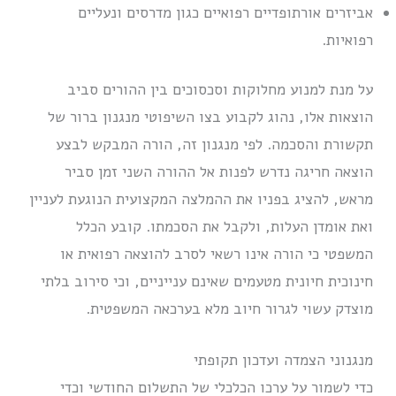
אביזרים אורתופדיים רפואיים כגון מדרסים ונעליים
רפואיות.
על מנת למנוע מחלוקות וסכסוכים בין ההורים סביב
הוצאות אלו, נהוג לקבוע בצו השיפוטי מנגנון ברור של
תקשורת והסכמה. לפי מנגנון זה, הורה המבקש לבצע
הוצאה חריגה נדרש לפנות אל ההורה השני זמן סביר
מראש, להציג בפניו את ההמלצה המקצועית הנוגעת לעניין
ואת אומדן העלות, ולקבל את הסכמתו. קובע הכלל
המשפטי כי הורה אינו רשאי לסרב להוצאה רפואית או
חינוכית חיונית מטעמים שאינם ענייניים, וכי סירוב בלתי
מוצדק עשוי לגרור חיוב מלא בערכאה המשפטית.
מנגנוני הצמדה ועדכון תקופתי
כדי לשמור על ערכו הכלכלי של התשלום החודשי וכדי