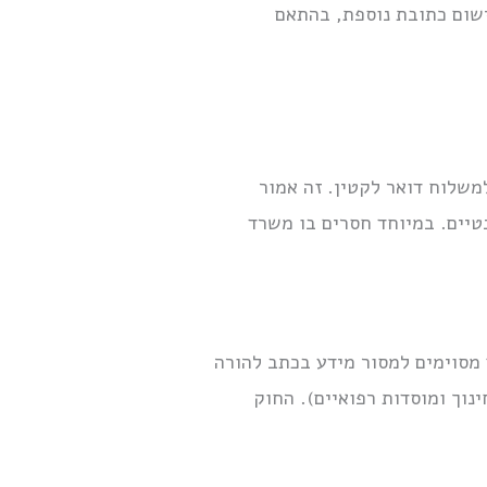
ישום כתובת נוספת, בהתאם
משלוח דואר לקטין. זה אמור
טיים. במיוחד חסרים בו משרד
ין ודב חנין ואושר במרץ 2010. החוק מחייב גופים מסוימים למסור מידע בכתב להורה
נוך ומוסדות רפואיים). החוק