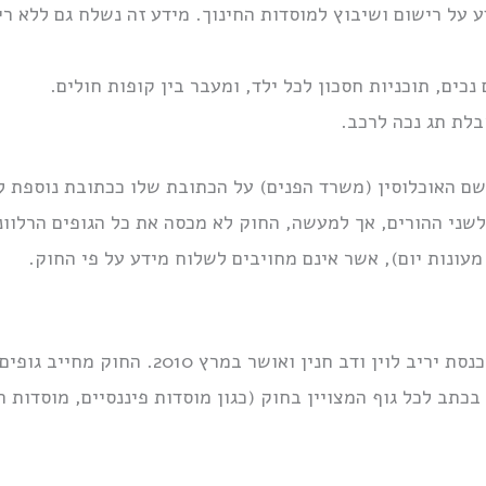
ע על רישום ושיבוץ למוסדות החינוך. מידע זה נשלח גם ללא ר
נכים, תוכניות חסכון לכל ילד, ומעבר בין קופות חולים.
בלת תג נכה לרכב.
ם האוכלוסין (משרד הפנים) על הכתובת שלו ככתובת נוספת ל
לשני ההורים, אך למעשה, החוק לא מכסה את כל הגופים הרלוונ
עונות יום), אשר אינם מחויבים לשלוח מידע על פי החוק.
החוק הוגש לבקשתנו על ידי חברי הכנסת יריב לו
תב לכל גוף המצויין בחוק (כגון מוסדות פיננסיים, מוסדות חי