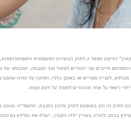
 המשפטית והאפוטרופסות, התש”ע-2010)
וטרופסותם חייבים שני ההורים לפעול תוך הסכמה; הסכמתו של 
מכללא, לעניין מסויים או באופן כללי; וחזקה על הורה שהסכים
דיחוי רשאי כל אחד מההורים לפעול על דעת עצמו.
(ב) (
 מידע בכתב להורה בעניין ילדו הקטין, ישלח את המידע גם לכ