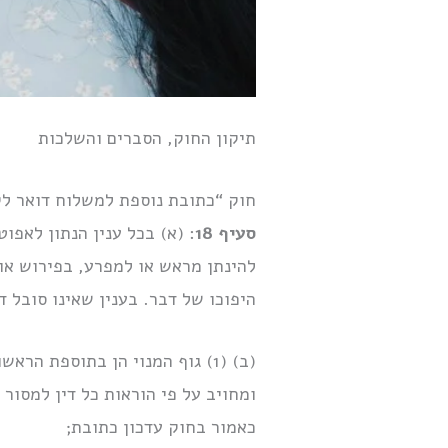
תיקון החוק, הסברים והשלכות
חוק “כתובת נוספת למשלוח דואר לקטין” (תיקון מספר 2 לחוק הכשרות
סעיף 18
: (א) בכל ענין הנתון לאפ
להינתן מראש או למפרע, בפירוש או 
היפוכו של דבר. בענין שאינו סובל 
ומחויב על פי הוראות כל דין למסור
כאמור בחוק עדכון כתובת;