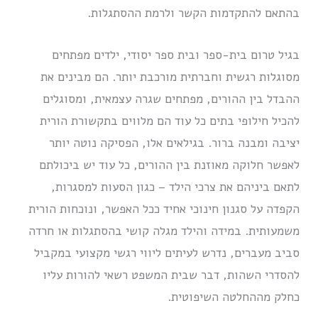
בהתאם להתקדמות הקשר ולרמת ההסתגלות.
בגיל טרום בית-ספר ובית ספר יסודי, ילדים מפתחים
מסוגלות רגשית וחברתית מורכבת יותר. הם מבינים את
ההבדל בין ההורים, מפתחים שגרה עצמאית, ומסוגלים
להכיל חילופי בתים כל עוד הם מלווים בתקשורת הורית
יציבה ומבנה ברור. בגילאים אלו, הפסיקה נוטה יותר
לאפשר חלוקה מאוזנת בין ההורים, כל עוד יש ביכולתם
לתאם ביניהם את צרכי הילד – כגון הסעות למסגרות,
הקפדה על סגנון חינוכי אחיד ככל האפשר, ונוכחות הורית
משמעותית. במידה והילד מגלה קושי בהסתגלות או חרדה
סביב מעברים, נדרש לעיתים ליווי רגשי מקצועי במקביל
להסדרי השהות, דבר שבית המשפט רשאי להורות עליו
כחלק מההחלטה השיפוטית.