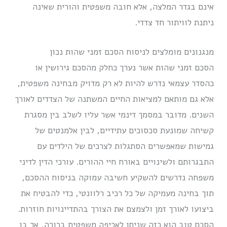
אינם בגדר המלצה, אלא חובה משפטית והורית שאינה
ניתנת לוויתור חד צדדי.
מנגנונים מומלצים לניסוח הסכם זמני שהות נכון
הסכם זמני שהות אשר נערך כחלק מהסכם גירושין או
כהסדר עצמאי נדרש להיות לא רק מדויק מבחינה משפטית,
אלא גם מותאם למציאות החיים המשתנה של הצדדים לאורך
השנים. מדובר במסמך דינמי אשר עליו לשלב בין מסגרת
קשיחה שמונעת סכסוכים עתידיים, לבין אלמנטים של
גמישות שמאפשרים הסתגלות לצרכים של הילדים עם
התבגרותם ולשינויים באורח חיי ההורים. עורכי הדין לדיני
משפחה נדרשים להשקיע חשיבה עמוקה בניסוח ההסכם,
תוך בחינה מעמיקה של כל רכיב רלוונטי, כדי להבטיח את
ביצועו לאורך זמן ולצמצם את הצורך בהתדיינויות חוזרות.
הסכם טוב הוא כזה שניתן לאכיפה משפטית ברורה, אך בו