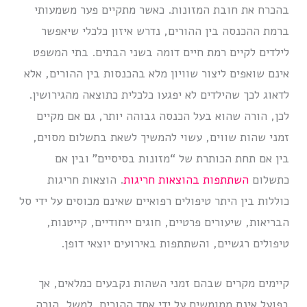
בהכרח את חובת המזונות. כאשר מתקיים פער משמעותי
ברמת ההכנסה בין ההורים, נדרש איזון כלכלי שיאפשר
לילדים לקיים רמת חיים דומה בשני הבתים. בתי המשפט
אינם שואפים ליצור שוויון מלא בהכנסות בין ההורים, אלא
לדאוג לכך שהילדים לא יפגעו כלכלית כתוצאה מהגירושין.
לכן, הורה שהוא בעל הכנסה גבוהה יותר, גם אם מקיים
זמני שהות שווים, עשוי להמשיך לשאת בתשלום מסוים,
בין אם תחת הכותרת של “מזונות בסיסיים” ובין אם
כתשלום
השתתפות בהוצאות חריגות
. הוצאות חריגות
כוללות בין היתר טיפולים רפואיים שאינם מכוסים על ידי סל
הבריאות, שיעורים פרטיים, חוגים ייחודיים, קייטנות,
טיפולים רגשיים, והשתתפות באירועים יוצאי דופן.
קיימים מקרים שבהם זמני השהות נקבעים כמלאים, אך
בפועל אינם ממומשים על ידי אחד ההורים. למשל, הורה