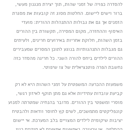
להסדרה כפויה של זמני שהות, תוך יצירת מנגנון מעשי,
ברור וישים ליישום. החלטות מסוג זה קובעות את מסגרת
הזמנים אך גם את גבולות ההתנהלות ההורית: מועדי
האיסוף וההחזרה, מקום המסירה, תקשורת בין ההורים
בזמן השהות, חלוקת אחריות באירועים חריגים, ולעיתים
גם מגבלות התנהגותיות בנוגע לתוכן המסרים שמעבירים
ההורים לילדים ביחס להורה השני. כל חריגה מהסדר כזה
נחשבת הפרה פוטנציאלית של צו שיפוטי.
משמעות ההכרעה המשפטית על זמני השהות היא לא רק
קביעת עובדות עתידיות אלא גם מתן תוקף לאיזון רגשי,
מוסרי ומשפטי בין ההורים. מדובר בהנחיה שמטרתה למנוע
קונפליקטים מתמשכים, לשים קץ לחוסר וודאות ולהבטיח
יציבות שיקומית לילדים המצויים בלב המערכת. אי יישום
ההחלטה, או ערעורה באמצעות אמצעים לא חוקיים כגון