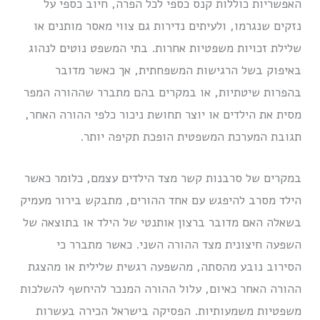
האפשריות כוללות קנס כספי לכל הפרה, חיוב כספי על
נזקים שנגרמו, ולעיתים נדירות גם צווי מאסר מותנים או
שלילת זכויות משפטיות אחרות. בתי המשפט נוטים לנהוג
באיפוק בשל הרגישות המשפחתית, אך כאשר מדובר
בהפרות שיטתיות, או במקרים בהם מתברר שההורה המפר
מסית את הילדים או יוצר תחושת ניכור כלפי ההורה האחר,
תגובת המערכת המשפטית הופכת תקיפה יותר.
במקרים של סרבנות קשר מצד הילדים עצמם, כלומר כאשר
הילד מסרב להיפגש עם אחד ההורים, מתבקש בירור מעמיק
בשאלה האם מדובר ברצון אותנטי של הילד או בתוצאה של
השפעה חיצונית מצד ההורה השני. כאשר מתברר כי
הסירוב נובע מהסתה, מהשפעה רגשית שלילית או מהצגת
ההורה האחר כאיום, עלול ההורה המנכר להיחשף להשלכות
משפטיות משמעותיות. הפסיקה בישראל הכירה בעשרות