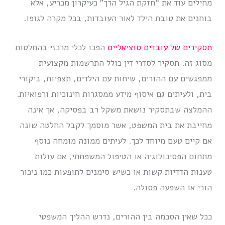
מחילים עוד את “חזקת הגיל הרך” כעיקרון מכריע, אלא
בוחנים את טובת הילד לאור העובדות, בכל מקרה לגופו.
תסקירים של עובדים סוציאליים
הפכו לכלי מרכזי בהחלטות
מסוג זה. תסקיר לסדרי דין כולל התרשמות מקצועית
ממפגשים עם ההורים, שיחות עם הילדים, תצפיות, ביקורי
בית, ולעיתים גם איסוף מידע ממסגרות חינוכיות ורפואיות.
ההמלצה שבתסקיר נושאת משקל רב בפסיקה, אך אינה
מחייבת את בית המשפט, אשר מוסמך לקבל החלטה שונה
אם קיים טעם מיוחד לכך. לעיתים ממונה מומחה נוסף
מתחום הפסיכולוגיה או הטיפול המשפחתי, אם עולות
טענות הדדיות קשות או כשיש סימנים לתופעות כמו ניכור
הורי או השפעה פסולה.
ככל שאין הסכמה בין ההורים, נדרש ההליך המשפטי