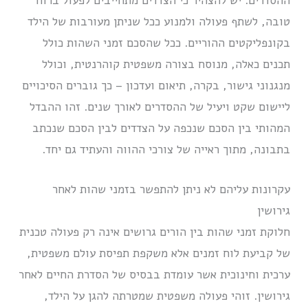
ההסדרים. יש להצהיר כי הצדדים מתחייבים לפעול ברוח
טובה, לשתף פעולה ולמנוע ככל שניתן מעורבות של הילד
בקונפליקטים ההוריים. ככל שהסכם זמני השהות כולל
תכנים כאלה, מנוסח בצורה משפטית קוהרנטית, וכולל
מנגנוני גישור, בקרה, תיאום ועדכון – כך גוברים הסיכויים
ליישום שקט ויעיל של ההסדרים לאורך שנים. זהו ההבדל
המהותי בין הסכם שנכפה על הצדדים לבין הסכם שנכתב
בתבונה, מתוך ראייה של צורכי ההווה והעתיד גם יחד.
עקרונות עליהם לא ניתן להתפשר בזמני שהות לאחר
גירושין
חלוקת זמני שהות בין הורים גרושים אינה רק פעולה טכנית
של קביעת לוח זמנים אלא משקפת תפיסת עולם משפטית,
ערכית וחינוכית אשר עומדת בבסיס של הסדרת החיים לאחר
גירושין. זוהי פעולה משפטית שמטרתה להגן על הילד,