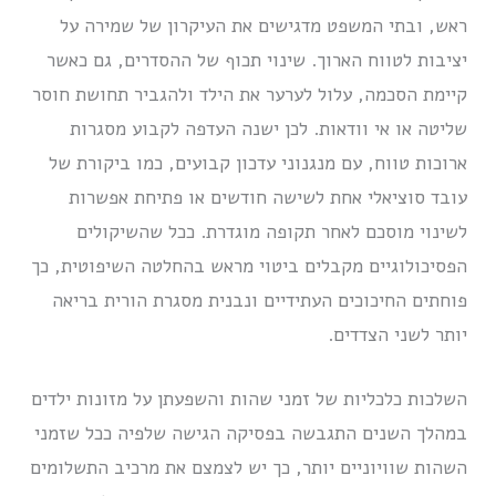
ראש, ובתי המשפט מדגישים את העיקרון של שמירה על
יציבות לטווח הארוך. שינוי תכוף של ההסדרים, גם כאשר
קיימת הסכמה, עלול לערער את הילד ולהגביר תחושת חוסר
שליטה או אי וודאות. לכן ישנה העדפה לקבוע מסגרות
ארוכות טווח, עם מנגנוני עדכון קבועים, כמו ביקורת של
עובד סוציאלי אחת לשישה חודשים או פתיחת אפשרות
לשינוי מוסכם לאחר תקופה מוגדרת. ככל שהשיקולים
הפסיכולוגיים מקבלים ביטוי מראש בהחלטה השיפוטית, כך
פוחתים החיכוכים העתידיים ונבנית מסגרת הורית בריאה
יותר לשני הצדדים.
השלכות כלכליות של זמני שהות והשפעתן על מזונות ילדים
במהלך השנים התגבשה בפסיקה הגישה שלפיה ככל שזמני
השהות שוויוניים יותר, כך יש לצמצם את מרכיב התשלומים