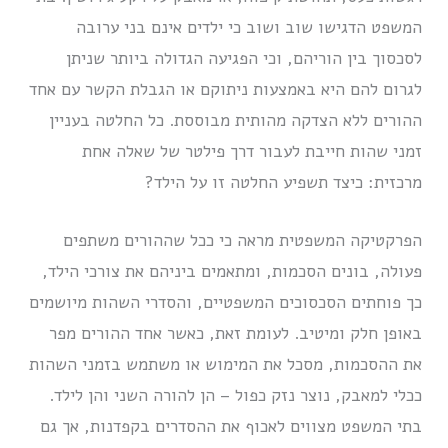
המשפט הדגישו שוב ושוב כי ילדים אינם בני ערובה
לסכסוך בין הוריהם, וכי הפגיעה הגדולה ביותר שניתן
לגרום להם היא באמצעות ניתוקם או הגבלת הקשר עם אחד
ההורים ללא הצדקה מהותית מבוססת. כל החלטה בעניין
זמני שהות חייבת לעבור דרך פילטר של שאלה אחת
מרכזית: כיצד תשפיע החלטה זו על הילד?
הפרקטיקה המשפטית מראה כי ככל שההורים משתפים
פעולה, בונים הסכמות, ומתאמים ביניהם את צורכי הילד,
כך פוחתים הסכסוכים המשפטיים, והסדרי השהות מיושמים
באופן חלק ומיטיב. לעומת זאת, כאשר אחד ההורים מפר
את ההסכמות, מסכל את המימוש או משתמש בזמני השהות
ככלי למאבק, נוצר נזק כפול – הן להורה השני והן לילד.
בתי המשפט מצווים לאכוף את ההסדרים בקפדנות, אך גם