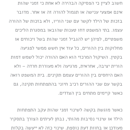
חשוב לציין כי הפסיקה הבהירה לא אחת כי זמני שהות
אינם אמצעי ענישה או תגמול להורה זה או אחר. מדובר
בזכות של הילד לקשר עם שני הוריו, ולא בזכות של ההורה
עצמו. בתי המשפט דחו טענות שהובאו במסגרת הליכים
משפטיים, לפיהן יש להגביל זמני שהות בשל ויכוחים או
מחלוקות בין ההורים, כל עוד אין חשש ממשי לפגיעה
בקטין. השיקול המרכזי הוא האם ההורה יכול לשמש דמות
הורית יציבה, אחראית, מרגיעה ולא מעוררת חרדה – ולא
האם היחסים בין ההורים עצמם תקינים. בית המשפט רואה
בקשר עם שני ההורים רכיב חיוני בהתפתחות תקינה, גם
כאשר קיימים מתחים בין הצדדים.
כאשר מוגשת בקשה לשינוי זמני שהות עקב התפתחות
הילד או שינוי נסיבות מהותי, נבחן לעיתים הצורך בתסקיר
מעודכן או בחוות דעת נוספת. שינוי כזה לא ייעשה בקלות