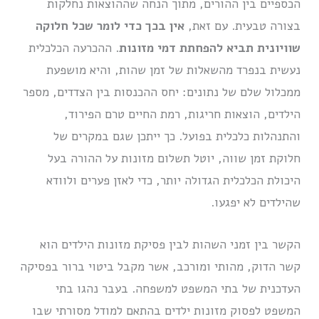
הכספיים בין ההורים, מתוך הנחה שההוצאות נחלקות
בצורה טבעית. עם זאת,
אין בכך כדי לומר שכל חלוקה
שוויונית תביא להפחתת דמי מזונות
. ההכרעה הכלכלית
נעשית בנפרד מהשאלות של זמן שהות, והיא מושפעת
ממכלול שלם של נתונים: יחס ההכנסות בין הצדדים, מספר
הילדים, הוצאות חריגות, רמת החיים טרם הפירוד,
והתנהלות כלכלית בפועל. כך ייתכן שגם במקרים של
חלוקת זמן שווה, יוטל תשלום מזונות על ההורה בעל
היכולת הכלכלית הגדולה יותר, כדי לאזן פערים ולוודא
שהילדים לא יפגעו.
הקשר בין זמני השהות לבין פסיקת מזונות הילדים הוא
קשר הדוק, מהותי ומורכב, אשר מקבל ביטוי ברור בפסיקה
העדכנית של בתי המשפט למשפחה. בעבר נהגו בתי
המשפט לפסוק מזונות ילדים בהתאם למודל מסורתי שבו