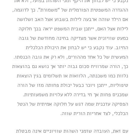
נקבע כי יש לבחון את היקף זמני השהות בפועל, ולא את
ההגדרה המשפטית הפורמלית של “משמורת”. כך לדוגמה,
אם הילד שוהה ארבעה לילות בשבוע אצל האב ושלושה
לילות אצל האם, ייתכן שבית המשפט יראה בכך חלוקה
כמעט שוויונית אשר מצדיקה בחינה מחודשת של גובה
החיוב. עוד נקבע כי יש לבחון את היכולת הכלכלית
המעשית של כל אחד מההורים, ולא רק את גובה הכנסתו.
כך, הורה שמרוויח סכום גבוה יותר אך נושא גם בהוצאות
נלוות כמו משכנתה, הלוואות או תשלומים בגין הוצאות
טיפוליות, ייתכן ויוכר כבעל יכולת פחותה מזו של הורה
שמכניס פחות אך חי בדירה ללא עלויות משמעותיות.
הפסיקה עדכנית שמה דגש על חלוקה אמיתית של הנטל
הכלכלי, לצד אחריות הורית שווה.
עם זאת, העובדה שזמני השהות שוויוניים אינה מבטלת