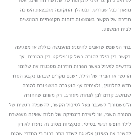
לעיתים ניתן צו זמני לתקופה של שלושה חודשים, אשר
מוארך ככל שנדרש, ובמהלך התקופה מתבצעת הערכה
חוזרת של הקשר באמצעות דוחות תקופתיים המוגשים
לבית המשפט.
בתי המשפט שואפים להימנע מהענשה כוללת או מפגיעה
בקשר בין הילד להורה בשל קונפליקט בין ההורים, אך
נדרשים לפעול כאשר הפרות חוזרות מסכנות את שלומו
הרגשי או הפיזי של הילד. ישנם מקרים שבהם נקבע הסדר
חדש לחלוטין, ולעיתים אף הועברה המשמורת להורה
שנחשב קודם לכן לפחות מעורב, רק משום שההורה
ה”משמורן” לשעבר פעל לסיכול הקשר, להשפלה רגשית של
ההורה השני, או ליצירת דינמיקה של תלות שאינה מאפשרת
לילד חופש רגשי בסיסי. סנקציות מסוג זה נועדו לא רק
להשיב את האיזון אלא גם לשדר מסר ברור כי הסדרי שהות