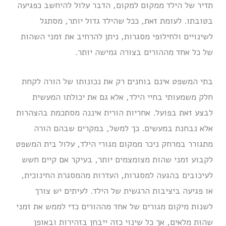
תדיר של הילד ממקום למקום, הדבר עלול להיחשב כפגיעה
בטובתו. לעומת זאת, ככל שהילד גדול יותר, מסתגל
לשינויים ולחילופי מסגרות, ניתן להרחיב את זמני השהות
של כל אחד מההורים בצורה גמישה יותר.
בתי המשפט אינם בוחנים רק את נכונותו של הורה לקחת
חלק משמעותי בחיי הילד, אלא גם את יכולתו המעשית
לבצע זאת בפועל. אחריות הורית איננה מסתכמת בהצהרות
אלא נבחנת במעשים. כך למשל, במקרים שבהם הורה
מתגורר במרחק ניכר ממקום מגורי הילד, עלול בית המשפט
לקבוע זמני שהות מצומצמים יותר, בעיקר אם קיים חשש
לעיכובים בהגעה למסגרות, העדרות מהמסגרת החינוכית,
או פגיעה ביציבות הרגשית של הילד. לעיתים יש צורך
לשנות מיקום מגורים של אחד מההורים כדי לממש את זמני
שהות מלאים, אך כל שינוי כזה ייבחן בזהירות ובאופן