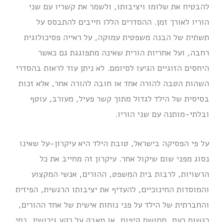
להבטיח את שלומו ויציבותו, ולשמר את קשריו עם שני
הוריו לאורך זמן. ההסדרים הללו חייבים להתבסס על
תשתית של הבנה משפטית עמוקה, על ראייה פסיכולוגית
רחבה, ועל אחריות הורית שאינה מתפוגגת גם כאשר
היחסים הזוגיים הגיעו לסיומם. לא ניתן עוד לראות בהסדרי
השהות הטבה להורה אחד או חובה להורה אחר, אלא זכות
בסיסית של הילד לגדול מתוך קשר פעיל, מעורב, עוטף
ובלתי-מותנה עם שני הוריו.
על פי הפסיקה בישראל, טובת הילד היא עיקרון-על שאינו
נסוג מפני שום שיקול אחר. עיקרון זה מחייב את כל
הרשויות, לרבות בית המשפט, ההורים, אנשי המקצוע
והמוסדות החינוכיים, להעדיף את יציבותו הרגשית, הפיזית
והחברתית של הילד על פני נוחות אישית של אחד ההורים,
רגשות כעס, תחושת קיפוח, או מאבק על רקע גירושין. בתי