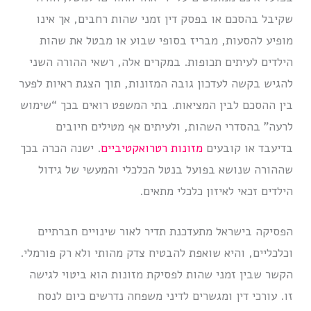
שקיבל בהסכם או בפסק דין זמני שהות רחבים, אך אינו
מופיע להסעות, מבריז בסופי שבוע או מבטל את שהות
הילדים לעיתים תכופות. במקרים אלה, רשאי ההורה השני
להגיש בקשה לעדכון גובה המזונות, תוך הצגת ראיות לפער
בין ההסכם לבין המציאות. בתי המשפט רואים בכך “שימוש
לרעה” בהסדרי השהות, ולעיתים אף מטילים חיובים
בדיעבד או קובעים
מזונות רטרואקטיביים
. ישנה הכרה בכך
שההורה שנושא בפועל בנטל הכלכלי והמעשי של גידול
הילדים זכאי לאיזון כלכלי מתאים.
הפסיקה בישראל מתעדכנת תדיר לאור שינויים חברתיים
וכלכליים, והיא שואפת להבטיח צדק מהותי ולא רק פורמלי.
הקשר שבין זמני שהות לפסיקת מזונות הוא ביטוי לגישה
זו. עורכי דין ומגשרים לדיני משפחה נדרשים כיום לנסח