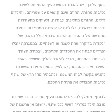
נוסף על כך, יש להגדיר מראש סעיף המתייחס לשינוי
נסיבות מהותי. החיים אינם קופאים על שמריהם, והילדים
גדלים, ההורים מחליפים עבודות, ולעיתים מתעוררות
נסיבות רפואיות, כלכליות או אישיות המחייבות בחינה
מחודשת של ההסדרים. הסכם איכותי כולל מנגנון של
“נקודת בדיקה” אחת לשנה או לשנתיים, במסגרתה יוכלו
הצדדים לבחון את ההסדרים הקיימים, ובמידת הצורך
לשנותם בהסכמה, מבלי להיגרר להליך משפטי. כאשר
השינוי אינו בהסכמה, יש לציין במפורש את האפשרות
להגיש בקשה לבית המשפט, ולהבהיר מהו הרף של שינוי
נסיבות המצדיק את פתיחת ההסכם.
לבסוף, מומלץ להכניס להסכם סעיף מחייב בדבר שמירת
טובת הילד כמדריך ראשי לכל שינוי, יישום או פרשנות של