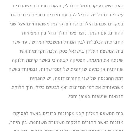
האב נשא בעיקר הנטל הכלכלי, והאם נתפסה כמשמורנית
עיקרית. מודל זה הוביל לקביעת חיובים כספיים ניכרים גם
במקרים שבהם הילדים שהו פרקי זמן משמעותיים אצל שני
ההורים. עם הזמן, נוצר פער הולך וגדל בין המציאות
החברתית הכלכלית לבין המודל המשפטי המיושן, עד אשר
בית המשפט העליון בישראל פסק הלכה תקדימית אשר
שינתה את המגמה. הפסיקה קבעה כי כאשר קיימת חלוקה
שוויונית או כמעט שוויונית של זמני שהות, ובמיוחד כאשר
רמת ההכנסה של שני ההורים דומה, יש להפחית
משמעותית את דמי המזונות ואף לבטלם כליל, תוך חלוקת
הוצאות שוטפות באופן יחסי.
בית המשפט העליון קבע עקרונות ברורים באשר לפסיקת
מזונות כאשר ההורים חולקים משמורת משותפת. בין היתר,