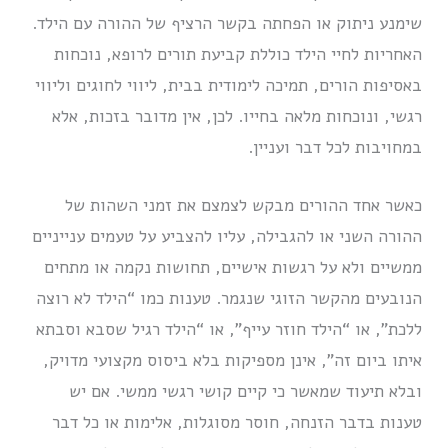
שימנע ניתוק או הפחתה בקשר הרציף של ההורה עם הילד.
האחריות לחיי הילד כוללת קביעת תורים לרופא, נוכחות
באסיפות הורים, תמיכה לימודית בבית, ליווי לחוגים וליווי
רגשי, ונוכחות מלאה בחייו. לכן, אין מדובר בזכות, אלא
במחויבות לכל דבר ועניין.
כאשר אחד ההורים מבקש לצמצם את זמני השהות של
ההורה השני או להגבילה, עליו להצביע על טעמים ענייניים
ממשיים ולא על רגשות אישיים, תחושות נקמה או מתחים
הנובעים מהקשר הזוגי שנגמר. טענות כמו “הילד לא רוצה
ללכת”, או “הילד חוזר עייף”, או “הילד רגיל שסבא וסבתא
איתו ביום זה”, אינן מספיקות בלא ביסוס מקצועי מדויק,
ובלא תיעוד שמאשר כי קיים קושי רגשי ממשי. אם יש
טענות בדבר הזנחה, חוסר מסוגלות, אלימות או כל דבר