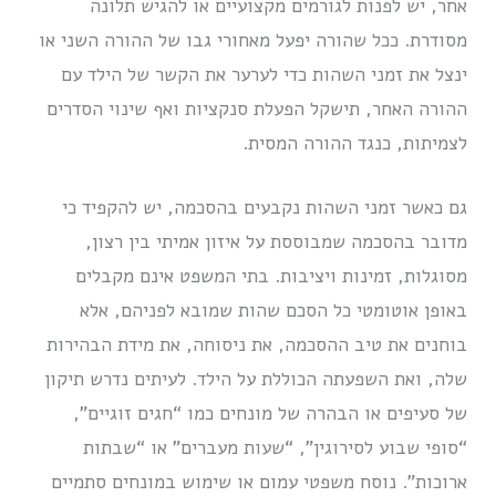
אחר, יש לפנות לגורמים מקצועיים או להגיש תלונה
מסודרת. ככל שהורה יפעל מאחורי גבו של ההורה השני או
ינצל את זמני השהות כדי לערער את הקשר של הילד עם
ההורה האחר, תישקל הפעלת סנקציות ואף שינוי הסדרים
לצמיתות, כנגד ההורה המסית.
גם כאשר זמני השהות נקבעים בהסכמה, יש להקפיד כי
מדובר בהסכמה שמבוססת על איזון אמיתי בין רצון,
מסוגלות, זמינות ויציבות. בתי המשפט אינם מקבלים
באופן אוטומטי כל הסכם שהות שמובא לפניהם, אלא
בוחנים את טיב ההסכמה, את ניסוחה, את מידת הבהירות
שלה, ואת השפעתה הכוללת על הילד. לעיתים נדרש תיקון
של סעיפים או הבהרה של מונחים כמו “חגים זוגיים”,
“סופי שבוע לסירוגין”, “שעות מעברים” או “שבתות
ארוכות”. נוסח משפטי עמום או שימוש במונחים סתמיים