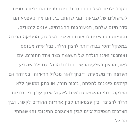
בקרב ילדים בגיל ההתבגרות, מתווספים מרכיבים נוספים
לשיקולים של קביעת זמני שהות, ביניהם מידת עצמאותם,
סדר היום שלהם, המעורבות החברתית, עומס לימודים,
והתייחסות רצינית לרצונם האישי. בגיל זה, הפסיקה מכירה
במשקל יחסי גבוה יותר לרצון הילד, ככל שזה מבוסס
ואותנטי ואינו תולדה של השפעה מצד אחד ההורים. עם
זאת, הרצון כשלעצמו איננו חזות הכול. גם ילד שמביע
העדפה חד משמעית, ייבחן לאור מכלול הראיות, במיוחד אם
קיימים סימנים להסתה, ניכור הורי, או נתק ממושך ללא
הצדקה. בתי המשפט נדרשים לשקול איזון עדין בין זכויות
הילד לרצונו, בין עצמאותו לבין אחריות ההורים לקשר, ובין
הצרכים הפסיכולוגיים לבין האינטרס החינוכי והמשפחתי
הכולל.