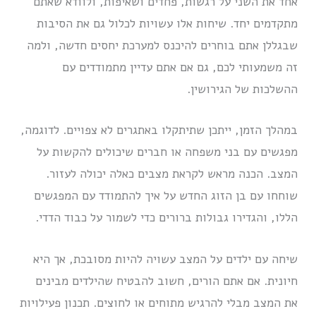
אחד את השני על רגשות, פחדים ושאיפות, ולוודא שאתם
מתקדמים יחד. שיחות אלו עשויות לכלול גם את הסיבות
שבגללן אתם בוחרים להיכנס למערכת יחסים חדשה, ולמה
זה משמעותי לכם, גם אם אתם עדיין מתמודדים עם
ההשלכות של הגירושין.
במהלך הזמן, ייתכן שתיתקלו באתגרים לא צפויים. לדוגמה,
מפגשים עם בני משפחה או חברים שיכולים להקשות על
המצב. הכנה מראש לקראת מצבים כאלה יכולה לעזור.
שוחחו עם בן הזוג החדש על איך להתמודד עם המפגשים
הללו, והגדירו גבולות ברורים כדי לשמור על כבוד הדדי.
שיחה עם ילדים על המצב עשויה להיות מסובכת, אך היא
חיונית. אם אתם הורים, חשוב להבטיח שהילדים מבינים
את המצב מבלי להרגיש מתוחים או לחוצים. תכנון פעילויות