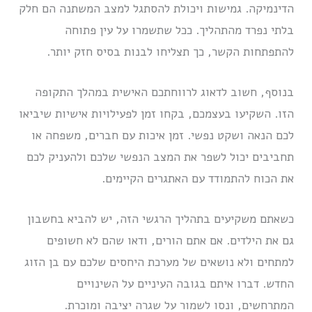
הדינמיקה. גמישות ויכולת להסתגל למצב המשתנה הם חלק
בלתי נפרד מהתהליך. ככל שתשמרו על עין פתוחה
להתפתחות הקשר, כך תצליחו לבנות בסיס חזק יותר.
בנוסף, חשוב לדאוג לרווחתכם האישית במהלך התקופה
הזו. השקיעו בעצמכם, בקחו זמן לפעילויות אישיות שיביאו
לכם הנאה ושקט נפשי. זמן איכות עם חברים, משפחה או
תחביבים יכול לשפר את המצב הנפשי שלכם ולהעניק לכם
את הכוח להתמודד עם האתגרים הקיימים.
כשאתם משקיעים בתהליך הרגשי הזה, יש להביא בחשבון
גם את הילדים. אם אתם הורים, ודאו שהם לא חשופים
למתחים ולא נושאים של מערכת היחסים שלכם עם בן הזוג
החדש. דברו איתם בגובה העיניים על השינויים
המתרחשים, ונסו לשמור על שגרה יציבה ומוכרת.