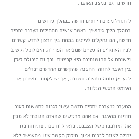
חדשים, גם במצב מאתגר.
להתחיל מערכת יחסים חדשה במהלך גירושים
במהלך הליך גירושין, כאשר אנשים מתחילים מערכת יחסים
חדשה, הם נתקלים לעיתים במתח בין הרצון לחדש קשרים
לבין האתגרים הרגשיים שמביאה הפרידה. היכולת להקשיב
ולשוחח על תחושותיכם היא קריטית, וכך גם היכולת לאזן
בין העבר להווה. ההבנה שהקשרים החדשים יכולים
להעניק נחמה ותמיכה חשובה, אך יש לקחת בחשבון את
העומס הרגשי הנלווה.
המעבר למערכת יחסים חדשה עשוי לגרום לחששות לאור
חוויות מהעבר. אם אתם מרגישים שהאדם הנוכחי לא מבין
את המורכבות של מצבכם, כדאי לדון בכך. פתיחות כזו
יכולה לעזור לבנות אמון. חיזוק הקשר אינו מתאפשר ללא