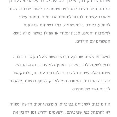
של הקשר הקודם, יש לכך השפעה ישירה על הכימיה עם בן
הזוג החדש. חשוב להקדיש תשומת לב לאופן שבו הרגשות
מהעבר עשויים לחדור ליחסים הנוכחיים. המתח עשוי
להופיע בצורה בלתי צפויה, כמו בשיחות שנוגעות
למערכות יחסים, תכנון עתידי או אפילו כאשר עולה נושא
הקשרים עם הילדים.
כאשר מרגישים שהרקע הרגשי משפיע על הקשר הנוכחי,
כדאי לשקול לדבר על כך באופן גלוי עם בן הזוג החדש.
שיחות אלה עשויות להבהיר ולהבהיר עמדות, ולחזק את
ההבנה ההדדית. המטרה היא לא רק לשתף רגשות, אלא גם
לבנות גשר של תמיכה.
היו מוכנים לשינויים בציפיות. מערכת יחסים חדשה עשויה
לא להתנהל כפי שציפיתם, ולפעמים יידרש זמן להבין את