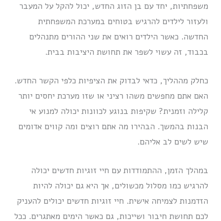
משפחתיות, יחד עם בן הזוג החדש, יכול להקל על המעבר
ולעזור לילדים להרגיש בטוחים במערכת המשפחתית
החדשה. כאשר הילדים רואים את שני ההורים מתנהלים
בכבוד, זה עשוי לשפר את תחושת היציבות בבית.
כחלק מההליך, כדאי לבדוק את הציפיות כלפי הקשר החדש.
האם אתם מחפשים משהו רציני או שזו מערכת יחסים יותר
קלילה וזמנית? שקיפות בנוגע לכוונות יכולה למנוע אי
הבנות בהמשך. הבהירו מה אתם רוצים ומה קווים אדומים
שיש לשים לב אליהם.
במהלך הזמן, ההתמודדות עם חיי זוגיות חדשים יכולה
להרגיש כמו מסלול מכשולים, אך היא גם יכולה להיות
הזדמנות לצמיחה אישית. חיי זוגיות חדשים יכולים להעניק
לכם תחושת חיבור ושייכות, גם כאשר הימים מאתגרים. ככל