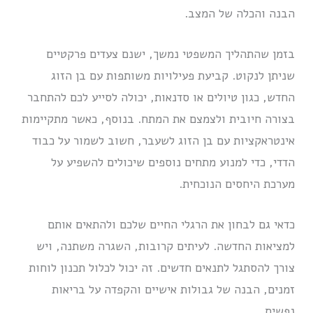
הבנה והכלה של המצב.
בזמן שהתהליך המשפטי נמשך, ישנם צעדים פרקטיים
שניתן לנקוט. קביעת פעילויות משותפות עם בן הזוג
החדש, כגון טיולים או סדנאות, יכולה לסייע לכם להתחבר
בצורה חיובית ולצמצם את המתח. בנוסף, כאשר מתקיימות
אינטראקציות עם בן הזוג לשעבר, חשוב לשמור על כבוד
הדדי, כדי למנוע מתחים נוספים שיכולים להשפיע על
מערכת היחסים הנוכחית.
כדאי גם לבחון את הרגלי החיים שלכם ולהתאים אותם
למציאות החדשה. לעיתים קרובות, השגרה משתנה, ויש
צורך להסתגל לתנאים חדשים. זה יכול לכלול תכנון לוחות
זמנים, הבנה של גבולות אישיים והקפדה על בריאות
נפשית.