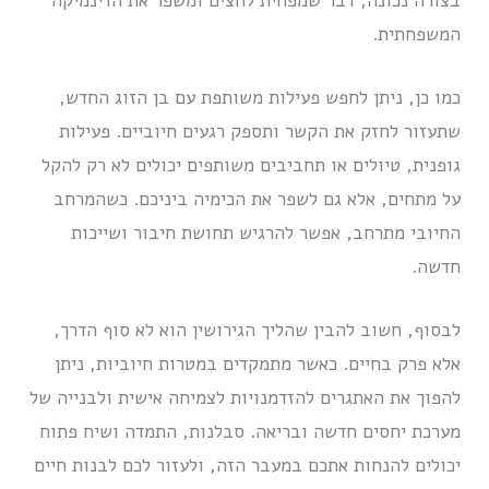
בצורה נכונה, דבר שמפחית לחצים ומשפר את הדינמיקה
המשפחתית.
כמו כן, ניתן לחפש פעילות משותפת עם בן הזוג החדש,
שתעזור לחזק את הקשר ותספק רגעים חיוביים. פעילות
גופנית, טיולים או תחביבים משותפים יכולים לא רק להקל
על מתחים, אלא גם לשפר את הכימיה ביניכם. כשהמרחב
החיובי מתרחב, אפשר להרגיש תחושת חיבור ושייכות
חדשה.
לבסוף, חשוב להבין שהליך הגירושין הוא לא סוף הדרך,
אלא פרק בחיים. כאשר מתמקדים במטרות חיוביות, ניתן
להפוך את האתגרים להזדמנויות לצמיחה אישית ולבנייה של
מערכת יחסים חדשה ובריאה. סבלנות, התמדה ושיח פתוח
יכולים להנחות אתכם במעבר הזה, ולעזור לכם לבנות חיים