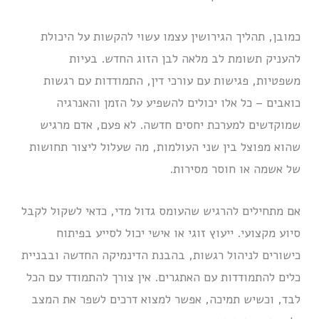
כמובן, תהליך הגירושין עצמו עשוי להקשות על היכולת
להעניק תשומת לב מלאה לבן הזוג החדש. בעיות
משפטיות, פגישות עם עורכי דין, התמודדות עם רגשות
כואבים – כל אלו יכולים להשפיע על הזמן והאנרגיה
שמוקדשים למערכת יחסים חדשה. לא פעם, אדם מרגיש
שהוא מפוצל בין שני העולמות, מה שעלול ליצור תחושות
של אשמה או חוסר מסירות.
אם מתחילים להרגיש שהעומס גדול מדי, כדאי לשקול לקבל
סיוע מקצועי. ייעוץ זוגי או אישי יכול לסייע בפיתוח
כישורים לניהול רגשות, בהבנת הדינמיקה החדשה ובבניית
כלים להתמודדות עם האתגרים. אין צורך להתמודד עם הכל
לבד, וכשיש תמיכה, אפשר למצוא דרכים לשפר את המצב