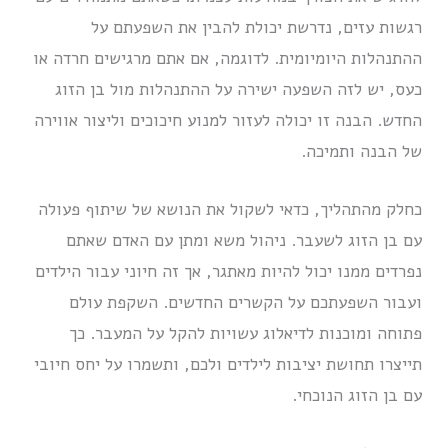
רגשות עזים, נדרשת יכולת להבין את השפעתם על
ההתנהלות היומיומית. לדוגמה, אם אתם מרגישים חרדה או
כעס, יש לזה השפעה ישירה על ההתנהלות מול בן הזוג
החדש. הבנה זו יכולה לעזור למנוע חיכוכים וליצור אווירה
של הבנה ותמיכה.
כחלק מהתהליך, כדאי לשקול את הנושא של שיתוף פעולה
עם בן הזוג לשעבר. ניהול משא ומתן עם האדם שאתם
נפרדים ממנו יכול להיות מאתגר, אך זה חיוני עבור הילדים
ועבור השפעתכם על הקשרים החדשים. השקפת עולם
פתוחה ומוכנות לדיאלוג עשויות להקל על המעבר. כך
תייצרו תחושת יציבות לילדים ולכם, ותשמרו על יחס חיובי
עם בן הזוג הנוכחי.