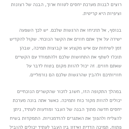
רוצים לבנות מערכת יחסים לטווח ארוך, הבנה של רצונות
וציפיות היא קריטית.
בנוסף, אל תזניחו את הרגשות שלכם. יש לכך השפעה
ישירה על איך אתם חווים את הקשר הנוכחי. שקול להקדיש
זמן לשיחות עם איש מקצוע או קבוצות תמיכה, שבהן
תוכלו לשתף את התחושות שלכם ולהתמודד עם הקשיים
שאתם חווים. זה יכול להוות מקום בטוח לדבר על
חוויותיכם ולהבין שהרגשות שלכם הם נורמליים.
במהלך התקופה הזו, חשוב לזכור שהקשרים הנוכחיים
יכולים להוות מקור כוח ותמיכה. כאשר אתה בונה מערכת
יחסים חדשה מתוך הבנה של העבר ומודעות לעתיד, ניתן
להצליח ולהפוך את האתגרים להזדמנויות. התמקדות בשיח
פתוח, תמיכה הדדית ואיזון בין העבר לעתיד יכולים להוביל