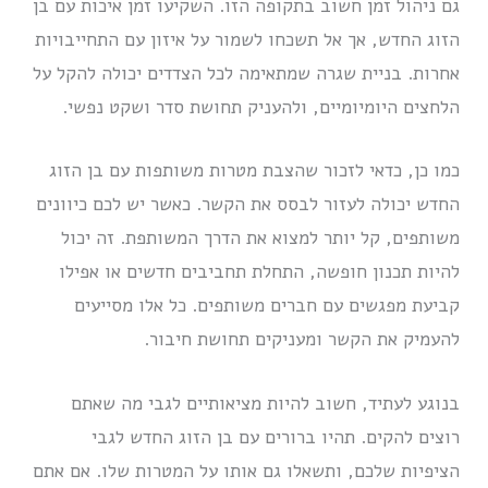
גם ניהול זמן חשוב בתקופה הזו. השקיעו זמן איכות עם בן
הזוג החדש, אך אל תשכחו לשמור על איזון עם התחייבויות
אחרות. בניית שגרה שמתאימה לכל הצדדים יכולה להקל על
הלחצים היומיומיים, ולהעניק תחושת סדר ושקט נפשי.
כמו כן, כדאי לזכור שהצבת מטרות משותפות עם בן הזוג
החדש יכולה לעזור לבסס את הקשר. כאשר יש לכם כיוונים
משותפים, קל יותר למצוא את הדרך המשותפת. זה יכול
להיות תכנון חופשה, התחלת תחביבים חדשים או אפילו
קביעת מפגשים עם חברים משותפים. כל אלו מסייעים
להעמיק את הקשר ומעניקים תחושת חיבור.
בנוגע לעתיד, חשוב להיות מציאותיים לגבי מה שאתם
רוצים להקים. תהיו ברורים עם בן הזוג החדש לגבי
הציפיות שלכם, ותשאלו גם אותו על המטרות שלו. אם אתם