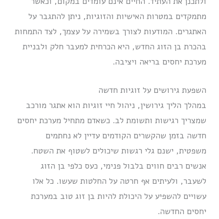
ולתכנן את העתיד. החיים אינם עומדים במקום, וכאשר
מתמקדים במטרות האישיות והזוגיות, ניתן להתגבר על
האתגרים. המודעות לצורך בשמירה על עצמך, לצד התמחות
בהכרת בן הזוג החדש, היא הכרחית למעבר חלק ולבניית
מערכת יחסים בריאה ויציבה.
השפעת גירושים על זוגיות חדשה
במהלך הליך גירושין, ניהול חיי זוגיות הוא אתגר מורכב
שמצריך רגישות ותשומת לב. כשאדם מתחיל מערכת יחסים
חדשה בזמן שהקשרים הקודמים עדיין לא נחתמים
משפטית, ישנם גלי רגשות שיכולים לשטוף את השטח.
אנשים רבים חווים בלבול פנימי, כעס כלפי בן הזוג
לשעבר, ולעיתים אף חרטה על החלטות שעשו. כל אלו
עשויים להשפיע על היכולת להיות בן זוג טוב במערכת
יחסים החדשה.