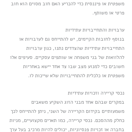
משפטית או פיננסית כדי להכריע האם חוב מסוים הוא חוב
פרטי או משותף.
ערבויות והתחייבויות עתידיות
בנוסף לחובות הקיימים, יש להתייחס גם לערבויות או
התחייבויות עתידיות שהצדדים נתנו, כגון ערבויות
להלוואות של בני משפחה או שותפים עסקיים. סעיפים אלו
חשובים כדי למנוע מצב שבו צד אחד יישא באחריות
משפטית או כלכלית להתחייבויות שלא שייכות לו.
נכסי קריירה וזכויות עתידיות
במקרים שבהם אחד מבני הזוג השקיע משאבים
משמעותיים בקידום הקריירה של השני, ניתן להתייחס לכך
כחלק מההסכם. נכסי קריירה, כמו תארים מקצועיים, מניות
בחברה או זכויות פנסיוניות, יכולים להיות מרכיב בעל ערך