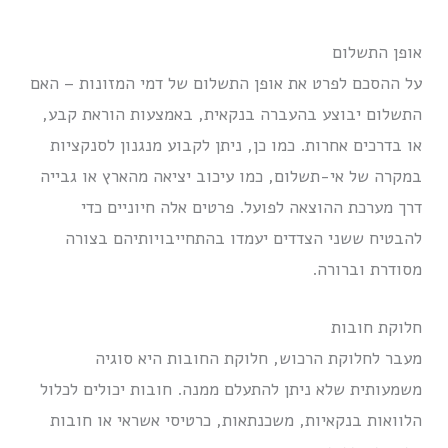
אופן התשלום
על ההסכם לפרט את אופן התשלום של דמי המזונות – האם
התשלום יבוצע בהעברה בנקאית, באמצעות הוראת קבע,
או בדרכים אחרות. כמו כן, ניתן לקבוע מנגנון לסנקציות
במקרה של אי-תשלום, כמו עיכוב יציאה מהארץ או גבייה
דרך מערכת ההוצאה לפועל. פרטים אלה חיוניים כדי
להבטיח ששני הצדדים יעמדו בהתחייבויותיהם בצורה
מסודרת וברורה.
חלוקת חובות
מעבר לחלוקת הרכוש, חלוקת החובות היא סוגיה
משמעותית שלא ניתן להתעלם ממנה. חובות יכולים לכלול
הלוואות בנקאיות, משכנתאות, כרטיסי אשראי או חובות