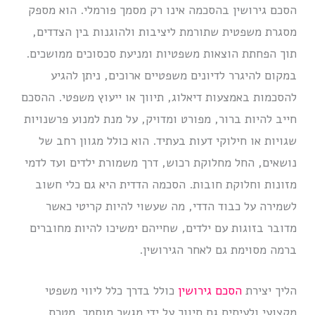
הסכם גירושין בהסכמה אינו רק מסמך פורמלי. הוא מספק
מסגרת משפטית שתורמת ליציבות ולהוגנות בין הצדדים,
תוך הפחתת הוצאות משפטיות ומניעת סכסוכים ממושכים.
במקום להיגרר לדיונים משפטיים ארוכים, ניתן להגיע
להסכמות באמצעות דיאלוג, תיווך או ייעוץ משפטי. ההסכם
חייב להיות ברור, מפורט ומדויק, על מנת למנוע פרשנויות
שגויות או חילוקי דעות בעתיד. הוא כולל מגוון רחב של
נושאים, החל מחלוקת רכוש, דרך משמורת ילדים ועד לדמי
מזונות וחלוקת חובות. הסכמה הדדית היא גם כלי חשוב
לשמירה על כבוד הדדי, מה שעשוי להיות קריטי כאשר
מדובר בזוגות עם ילדים, שחייהם ימשיכו להיות מחוברים
ברמה מסוימת גם לאחר הגירושין.
הליך יצירת
הסכם גירושין
כולל בדרך כלל ליווי משפטי
מקצועי ולעיתים גם תיווך על ידי מגשר מוסמך. מטרת