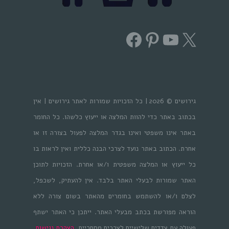
Facebook
Pinterest
YouTube
X
גירושים © 2026 | כל הזכויות שמורות לאתר גירושים | אין
בכתוב באתר כדי להוות המלצה או ייעוץ כלשהו. כל החומר
באתר אינו משפטי ואינו בגדר המלצה לפעול בצורה זו או
אחרת. הכתוב באתר נועד לצרכי הבנה כללית ואין לראות בו
כל ייעוץ או המלצה משפטית ו/או אחרת. הזכויות לתוכן
האתר שמורות לבעלי האתר בלבד. אין להעתיק, לשכפל,
לצלם ו/או להשתמש בחומרים מהאתר בשום צורה ללא
הוראה מפורשת בכתב מבעלי האתר. ייתכן כי האתר ישתף
פעולה עם צדדים שלישיים לצרכים מסחריים.
הצהרת נגישות
.