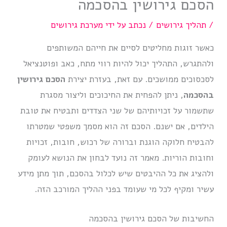
הסכם גירושין בהסכמה
/
תהליך גירושים
/ נכתב על ידי
מערכת גירושים
כאשר זוגות מחליטים לסיים את חייהם המשותפים
ולהתגרש, התהליך יכול להיות רווי מתח, כאב ופוטנציאל
לסכסוכים ממושכים. עם זאת, בעזרת יצירת
הסכם גירושין
בהסכמה
, ניתן להפחית את החיכוכים וליצור מסגרת
שתשמור על זכויותיהם של שני הצדדים ותבטיח את טובת
הילדים, אם ישנם. הסכם זה הוא מסמך משפטי שמטרתו
להבטיח חלוקה הוגנת וברורה של רכוש, חובות, זכויות
וחובות הוריות. מאמר זה נועד לבחון את הנושא לעומק
ולהציג את כל ההיבטים שיש לכלול בהסכם, תוך מתן מידע
עשיר ומקיף לכל מי שעומד בפני ההליך המורכב הזה.
החשיבות של הסכם גירושין בהסכמה