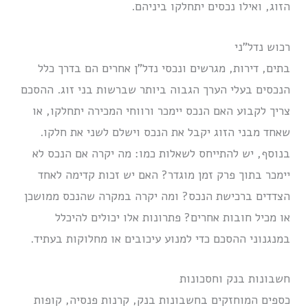
הזוג, ואילו נכסים יתחלקו ביניהם.
רכוש נדל”ני
בתים, דירות, מגרשים ונכסי נדל”ן אחרים הם בדרך כלל
הנכסים בעלי הערך הגבוה ביותר שברשות בני זוג. ההסכם
צריך לקבוע האם הנכס יימכר ורווחי המכירה יתחלקו, או
שאחד מבני הזוג יקבל את הנכס וישלם לשני את חלקו.
בנוסף, יש להתייחס לשאלות כמו: מה יקרה אם הנכס לא
יימכר בתוך פרק זמן מוגדר? האם יש זכות קדימה לאחד
הצדדים ברכישת הנכס? ומה יקרה במקרה שהנכס ממושכן
או מכיל חובות אחרים? פתרונות אלו יכולים להיכלל
במנגנוני ההסכם כדי למנוע עיכובים או מחלוקות בעתיד.
חשבונות בנק וחסכונות
כספים המוחזקים בחשבונות בנק, קרנות פנסיה, קופות