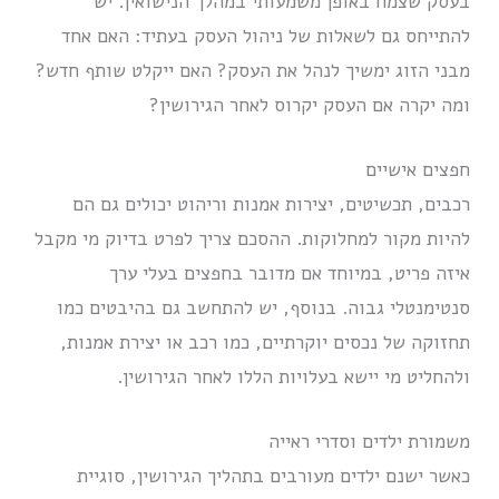
בעסק שצמח באופן משמעותי במהלך הנישואין. יש
להתייחס גם לשאלות של ניהול העסק בעתיד: האם אחד
מבני הזוג ימשיך לנהל את העסק? האם ייקלט שותף חדש?
ומה יקרה אם העסק יקרוס לאחר הגירושין?
חפצים אישיים
רכבים, תכשיטים, יצירות אמנות וריהוט יכולים גם הם
להיות מקור למחלוקות. ההסכם צריך לפרט בדיוק מי מקבל
איזה פריט, במיוחד אם מדובר בחפצים בעלי ערך
סנטימנטלי גבוה. בנוסף, יש להתחשב גם בהיבטים כמו
תחזוקה של נכסים יוקרתיים, כמו רכב או יצירת אמנות,
ולהחליט מי יישא בעלויות הללו לאחר הגירושין.
משמורת ילדים וסדרי ראייה
כאשר ישנם ילדים מעורבים בתהליך הגירושין, סוגיית