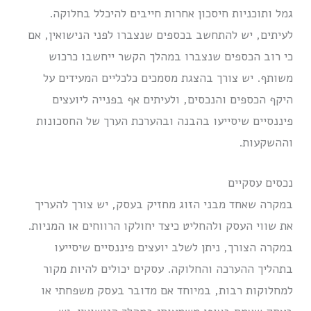
גמל ותוכניות חיסכון אחרות חייבים להיכלל בחלוקה.
לעיתים, יש להתחשב בכספים שנצברו לפני הנישואין, אם
כי רוב הכספים שנצברו במהלך הקשר ייחשבו כרכוש
משותף. יש צורך בהצגת מסמכים כלכליים המעידים על
היקף הכספים והנכסים, ולעיתים אף בפנייה ליועצים
פיננסיים שיסייעו בהבנה ובהערכת הערך של החסכונות
וההשקעות.
נכסים עסקיים
במקרה שאחד מבני הזוג מחזיק בעסק, יש צורך להעריך
את שווי העסק ולהחליט כיצד יחולקו הרווחים או המניות.
במקרה הצורך, ניתן לשלב יועצים פיננסיים שיסייעו
בתהליך ההערכה והחלוקה. עסקים יכולים להיות מקור
למחלוקות רבות, במיוחד אם מדובר בעסק משפחתי או