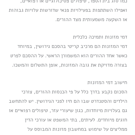
כמו סוג בית הספר, טיפולים פסיכולוגיים או רפואיים,
ואפילו השתתפות בפעילויות פנאי שדורשות עלויות גבוהות
או השקעה משמעותית מצד ההורים.
דמי מזונות ותמיכה כלכלית
דמי המזונות הם מרכיב קריטי בהסכם גירושין, במיוחד
כאשר אחד ההורים הוא המשמורן הראשי. על ההסכם לפרט
בצורה מדויקת את גובה המזונות, אופן התשלום והמשכו.
חישוב דמי המזונות
הסכום נקבע בדרך כלל על פי הכנסות ההורים, צורכי
הילדים והסטנדרט שבו הם חיו לפני הגירושין. יש להתחשב
גם בעלויות מיוחדות, כגון שיעורי עזר, טיפולים רפואיים או
חוגים מיוחדים. לעיתים, בתי המשפט או עורכי הדין
ממליצים על שימוש במחשבון מזונות המבוסס על