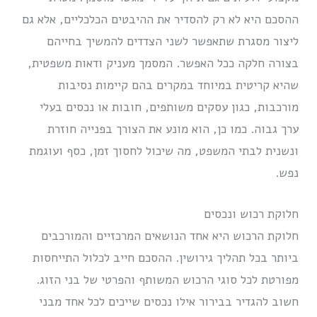
ההסכם היא לא רק להסדיר את ההיבטים הכלכליים, אלא גם
ליצור מסגרת שתאפשר לשני הצדדים להמשיך בחייהם
בצורה חלקה ככל האפשר. המסמך מעניק ודאות משפטית,
שהיא קריטית במיוחד במקרים בהם קיימות נסיבות
מורכבות, כגון עסקים משותפים, חובות או נכסים בעלי
ערך גבוה. כמו כן, הוא מונע את הצורך בפנייה חוזרת
ונשנית לבתי המשפט, מה שיכול לחסוך זמן, כסף ועוגמת
נפש.
חלוקת רכוש ונכסים
חלוקת הרכוש היא אחד הנושאים המרכזיים והמורכבים
ביותר בכל תהליך גירושין. ההסכם חייב לכלול התייחסות
מפורטת לכל סוגי הרכוש המשותף והפרטי של בני הזוג.
חשוב להגדיר בבירור אילו נכסים שייכים לכל אחד מבני