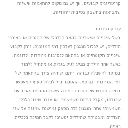
קריטריונים קבועים, אך יש גם מקום להתאמות אישיות
שמביאות בחשבון נסיבות ייחודיות.
עדכון מזונות
בשל שינויים אפשריים במצב הכלכלי של ההורים או בצורכי
הילדים, יש לכלול מנגנון לעדכון דמי המזונות. ניתן לקבוע
שינויים תקופתיים או בהתאם לנסיבות מיוחדות. לדוגמה,
כאשר אחד הילדים מגיע לגיל בגרות או מתחיל ללמוד
במוסד להשכלה גבוהה, ייתכן שיהיה צורך בהתאמה של
דמי המזונות. בנוסף, ההסכם יכול לכלול סעיף המאפשר
בחינה מחדש של הסכום במידה שאחד ההורים מאבד את
עבודתו, מקבל קידום משמעותי, או עובר שינוי כלכלי
משמעותי אחר. מנגנון כזה מספק גמישות שמגנה על שני
הצדדים ומבטיחה שהילדים ימשיכו לקבל תמיכה כלכלית
ראויה.