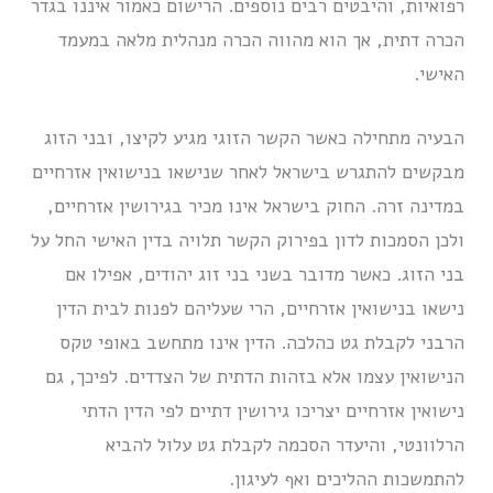
רפואיות, והיבטים רבים נוספים. הרישום כאמור איננו בגדר
הכרה דתית, אך הוא מהווה הכרה מנהלית מלאה במעמד
האישי.
הבעיה מתחילה כאשר הקשר הזוגי מגיע לקיצו, ובני הזוג
מבקשים להתגרש בישראל לאחר שנישאו בנישואין אזרחיים
במדינה זרה. החוק בישראל אינו מכיר בגירושין אזרחיים,
ולכן הסמכות לדון בפירוק הקשר תלויה בדין האישי החל על
בני הזוג. כאשר מדובר בשני בני זוג יהודים, אפילו אם
נישאו בנישואין אזרחיים, הרי שעליהם לפנות לבית הדין
הרבני לקבלת גט כהלכה. הדין אינו מתחשב באופי טקס
הנישואין עצמו אלא בזהות הדתית של הצדדים. לפיכך, גם
נישואין אזרחיים יצריכו גירושין דתיים לפי הדין הדתי
הרלוונטי, והיעדר הסכמה לקבלת גט עלול להביא
להתמשכות ההליכים ואף לעיגון.