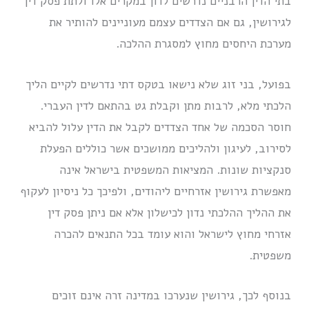
בתי הדין הרבניים נדרשים לדון במקרים אלו ולתת פסק דין
לגירושין, גם אם הצדדים עצמם מעוניינים להותיר את
מערכת היחסים מחוץ למסגרת ההלכה.
בפועל, בני זוג שלא נישאו בטקס דתי נדרשים לקיים הליך
הלכתי מלא, לרבות מתן וקבלת גט בהתאם לדין העברי.
חוסר הסכמה של אחד הצדדים לקבל את הדין עלול להביא
לסירוב, לעיגון ולהליכים ממושכים אשר כוללים הפעלת
סנקציות שונות. המציאות המשפטית בישראל אינה
מאפשרת גירושין אזרחיים ליהודים, ולפיכך כל ניסיון לעקוף
את ההליך ההלכתי נדון לכישלון אלא אם ניתן פסק דין
אזרחי מחוץ לישראל והוא עומד בכל התנאים להכרה
משפטית.
בנוסף לכך, גירושין שנערכו במדינה זרה אינם זוכים