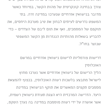
צורך בבחינה קונקרטית של מהות הקשר, במיוחד כאשר
מדובר בנישואין אזרחיים שנערכו במדינה זרה. בתי
המשפט נדרשים לעיתים לבחון את טיב מערכת היחסים, את
תוקפם של המסמכים, ואף את תום ליבם של הצדדים – כדי
להכריע בשאלות מהותיות הנגזרות מן הקשר המשפטי
שנוצר בחו”ל.
דרישות פורמליות לרישום נישואין אזרחיים במרשם
האוכלוסין
הליך הרישום של נישואין אזרחיים אשר נערכו מחוץ
לישראל מתבצע בלשכות רשות האוכלוסין, בכפוף להמצאת
מסמכים תקפים המאשרים את תוקף הנישואין במדינת
היעד. הדרישה המרכזית היא הצגת תעודת נישואין רשמית,
אשר אושרה על ידי רשות מוסמכת במדינה בה נערך הטקס,