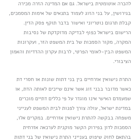
להכרה אוטומטית בישראל. גם אם המדינה הזרה מכירה
בגירושין, על בני הזוג לעמוד בתנאים של אימות המסמכים,
קבלת תרגום נוטריוני ואישור בדבר תוקף פסק הדין.
הרישום בישראל כפוף לבדיקה מדוקדקת של נסיבות
המקרה, מקור הסמכות של בית המשפט הזר, ועקרונות
המשפט הבין-לאומי הפרטי, לרבות עקרון ההדדיות והאמון
הציבורי.
התרת נישואין אזרחיים בין בני דתות שונות או חסרי דת
כאשר מדובר בבני זוג אשר אינם שייכים לאותה הדת, או
שמעמדם האישי אינו מוגדר על פי כללים דתיים מוכרים
במדינת ישראל, עולה צורך לפנות לבית המשפט לענייני
משפחה בבקשה להתרת נישואין אזרחיים. במקרים אלו,
הסמכות לדון בפירוק הקשר מוקנית לערכאה אזרחית
בהתאם לחוק שיפוט בענייני התרת נישואין של בני דתות