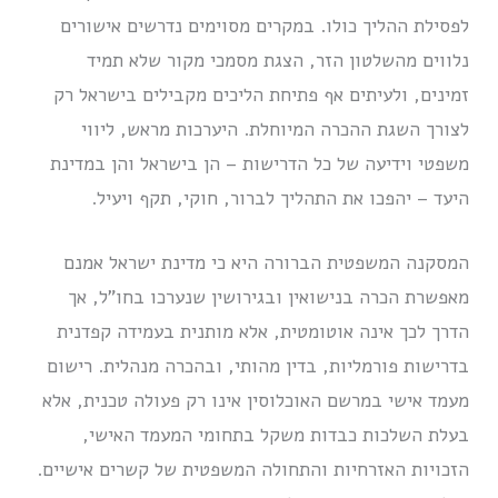
לפסילת ההליך כולו. במקרים מסוימים נדרשים אישורים
נלווים מהשלטון הזר, הצגת מסמכי מקור שלא תמיד
זמינים, ולעיתים אף פתיחת הליכים מקבילים בישראל רק
לצורך השגת ההכרה המיוחלת. היערכות מראש, ליווי
משפטי וידיעה של כל הדרישות – הן בישראל והן במדינת
היעד – יהפכו את התהליך לברור, חוקי, תקף ויעיל.
המסקנה המשפטית הברורה היא כי מדינת ישראל אמנם
מאפשרת הכרה בנישואין ובגירושין שנערכו בחו”ל, אך
הדרך לכך אינה אוטומטית, אלא מותנית בעמידה קפדנית
בדרישות פורמליות, בדין מהותי, ובהכרה מנהלית. רישום
מעמד אישי במרשם האוכלוסין אינו רק פעולה טכנית, אלא
בעלת השלכות כבדות משקל בתחומי המעמד האישי,
הזכויות האזרחיות והתחולה המשפטית של קשרים אישיים.