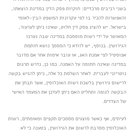
בשני רכיבים מרכזיים: חוקיות פסק הדין במדינת הוצאתו,
והאפשרות להכיר בו לפי עקרונות המשפט הבין-לאומי
בישראל. יש להציג פסק דין חלוט, שאינו ניתן לערעור,
המאושר על ידי רשות מוסמכת במדינה שבה נערכו
הגירושין. בנוסף, יש לוודא כי המסמך נושא חותמת
אפוסטיל לפי אמנת האג, או עובר אימות אחר אם מדובר
במדינה שאינה חתומה על האמנה. כמו כן, נדרש תרגום
נוטריוני לעברית. לאחר השלמת כל אלה, ניתן להגיש בקשה
לרישום גירושין בלשכת רשות האוכלוסין, אשר תבחן את
הבקשה לגופה ותחליט האם ניתן לעדכן את המעמד האישי
של הצדדים.
לעיתים, אף כאשר מוצגים מסמכים תקפים ומאומתים, רשות
האוכלוסין מסרבת לרשום את הגירושין, בטענה כי לא