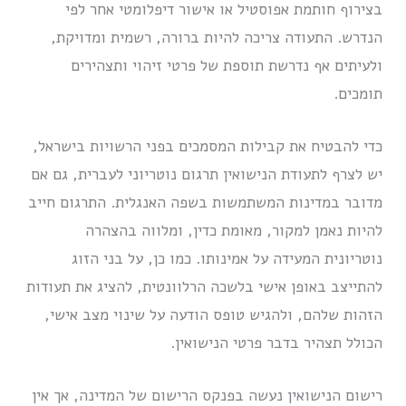
בצירוף חותמת אפוסטיל או אישור דיפלומטי אחר לפי
הנדרש. התעודה צריכה להיות ברורה, רשמית ומדויקת,
ולעיתים אף נדרשת תוספת של פרטי זיהוי ותצהירים
תומכים.
כדי להבטיח את קבילות המסמכים בפני הרשויות בישראל,
יש לצרף לתעודת הנישואין תרגום נוטריוני לעברית, גם אם
מדובר במדינות המשתמשות בשפה האנגלית. התרגום חייב
להיות נאמן למקור, מאומת כדין, ומלווה בהצהרה
נוטריונית המעידה על אמינותו. כמו כן, על בני הזוג
להתייצב באופן אישי בלשכה הרלוונטית, להציג את תעודות
הזהות שלהם, ולהגיש טופס הודעה על שינוי מצב אישי,
הכולל תצהיר בדבר פרטי הנישואין.
רישום הנישואין נעשה בפנקס הרישום של המדינה, אך אין