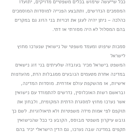
ככל שייעשה שימוש בכלים משפטיים מדויקים, יתועדו
המסמכים הנדרשים, ותתבצע הפנייה למוסדות המוסמכים
כהלכה – ניתן יהיה לעגן את זכויות בני הזוג גם במקרים
בהם המסלול לא היה מסורתי או דתי.
סמכות שיפוט ומעמד משפטי של נישואין שנערכו מחוץ
לישראל
המשפט בישראל מכיר בעובדה שלעיתים בני זוג נישאים
במדינה אחרת מטעמים הנובעים ממגבלות הדת, מהעדפות
אישיות, או מהשקפת עולם אזרחית. מוסדות המדינה,
ובראשם רשות האוכלוסין, נדרשים להתמודד עם נישואין
אשר נערכו מחוץ למסגרת הדתית המקומית, ולבחון את
תוקפם לפי אמות מידה משפטיות ולא תיאולוגיות. לשם כך
גובש עיקרון משפטי מבוסס, הקובע כי ככל שהנישואין
תקפים במדינה שבה נערכו, גם הדין הישראלי יכיר בהם