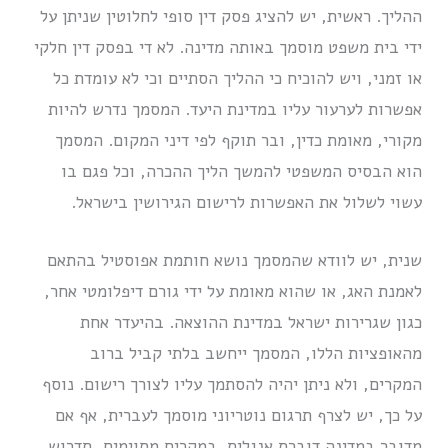
ההליך. ראשית, יש להציג פסק דין סופי לחלוטין שניתן על
ידי בית משפט מוסמך באותה מדינה. לא די בפסק דין חלקי
או זמני, ויש להוכיח כי ההליך הסתיים וכי לא עומדת כל
אפשרות לערעור עליו במדינת היעד. המסמך נדרש להיות
מקורי, מאומת כדין, ובר תוקף לפי דיני המקום. המסמך
הוא הבסיס המשפטי להמשך הליך ההכרה, וכל פגם בו
עשוי לשלול את האפשרות לרישום הגירושין בישראל.
שנית, יש לוודא שהמסמך נושא חותמת אפוסטיל בהתאם
לאמנת האג, או שהוא מאומת על ידי גורם דיפלומטי אחר,
כגון שגרירות ישראל במדינת ההוצאה. בהיעדר אחת
מהאופציות הללו, המסמך ייחשב בלתי קביל ברוב
המקרים, ולא ניתן יהיה להסתמך עליו לצורך רישום. נוסף
על כך, יש לצרף תרגום נוטריוני מוסמך לעברית, אף אם
מדובר במדינה דוברת אנגלית. במקרים מסוימים, תדרוש