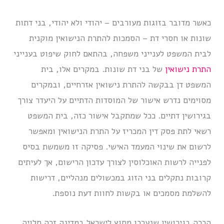
כאשר מדובר בזוגות מעורבים – יהודי ולא יהודי, בני דתות
שונות או חסרי דת – הסמכות להתרת הנישואין מוקנית
לבית המשפט לענייני משפחה, בהתאם לחוק שיפוט בענייני
התרת נישואין
של בני דת שונות. במקרים אלו, בית
המשפט דן בבקשה להתרת נישואין אזרחיים, ובמקרים
מסוימים נדרש אישור של המוסדות הדתיים על היעדר צורך
בגירושין דתיים. ככל שמתקבל אישור כזה, בית המשפט
רשאי לתת פסק דין המכריז על התרת הנישואין ומאפשר
לרשום את שינוי המעמד האישי. פסיקה זו משמשת בסיס
לפנייה לרשות האוכלוסין לצורך עדכון הרישום, אך לעיתים
קרובות נתקלים בני הזוג במכשולים מנהליים, דרישות
להשלמת מסמכים או בקשות לחוות דעת נוספת.
הכרה בגירושין שנערכו מחוץ לישראל במדינה זרה תלויה