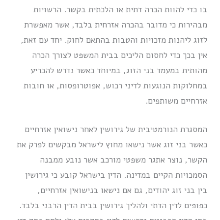
בו כדי להוות הכרה דתית או הלכתית בקשר. הרשויות
מבהירות כי מדובר בהכרה אזרחית בלבד, אשר מאפשרת
לזוג ליהנות מזכויות והטבות בהתאם לחוק. יחד עם זאת,
אין בכך כדי לחסום הליכים בבית המשפט לצורך הכרה
מהותית במעמד בני הזוג, במיוחד כאשר נדרש להכריע
במחלוקות הנוגעות לדיני רכוש, אפוטרופסות, או חובות
אזרחיים משותפים.
המסגרת הנורמטיבית של גירושין לאחר נישואין אזרחיים
כאשר בני זוג אשר נישאו מחוץ לישראל מבקשים לפרק את
הקשר, נוצר אתגר משפטי מורכב אשר נובע ממבנה
הסמכויות הקיים במדינה. הדין בישראל קובע כי גירושין
בין בני זוג יהודים, גם אם נישאו בנישואין אזרחיים,
כפופים לדין הדתי ולהליך גירושין בבית הדין הרבני בלבד.