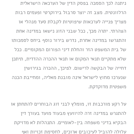
ניתנה לכך הסמכה בפסק הדין של הערכאה הישראלית
הרלוונטית. מצב זה יוצר סרבול בירוקרטי ופעמים רבות
מצריך פנייה לערכאות שיפוטיות לקבלת סעד מנהלי או
הצהרתי. יתרה מכך, ככל שבני הזוג נישאו במדינה אחת
והתגרשו במדינה אחרת, נדרש בירור נוסף ביחס לסמכותו
של בית המשפט הזר והחלת דיני הפורום המקומיים. ככל
שלא מתקיים תנאי המִקום או תנאי ההכרה ההדדית, תיתכן
דחייה של הבקשה לרישום. לפיכך, ההכרה בגירושין
שנערכו מחוץ לישראל אינה מובנת מאליה, ומחייבת הכנה
משפטית מדוקדקת.
על רקע מורכבות זו, מומלץ לבני זוג הבוחרים להתחתן או
להתגרש במדינה זרה להיוועץ מבעוד מועד בעורך דין
הבקיא בדיני משפחה בין-לאומיים. התנהלות לא מדויקת
עלולה להוביל לעיכובים ארוכים, לחסימת זכויות ואף