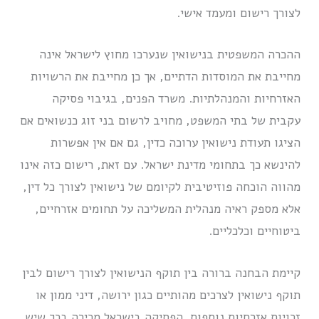
לצורך רישום ומעמד אישי.
ההכרה המשפטית בנישואין שנערכו מחוץ לישראל אינה
מחייבת את המוסדות הדתיים, אך כן מחייבת את הרשויות
האזרחיות והמנהלתיות. משרד הפנים, בגיבוי פסיקה
עקבית של בתי המשפט, מחויב לרשום בני זוג כנשואים אם
הציגו תעודת נישואין ערוכה כדין, גם אם אין אפשרות
להינשא כך בתחומי מדינת ישראל. עם זאת, רישום כזה אינו
מהווה הוכחה פוזיטיבית לקיומם של נישואין לצורך כל דין,
אלא מספק ראיה מנהלית המשליכה על תחומים אזרחיים,
ביטוחיים וכלכליים.
קיימת הבחנה ברורה בין תוקף הנישואין לצורך רישום לבין
תוקף נישואין לצרכים מהותיים כגון ירושה, דיני ממון או
זכויות אזרחיות נוספות. הפסיקה בישראל מכירה בכך שיש