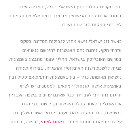
יהיו תקפים גם לפי הדין הישראלי. ככלל, המדינה אינה
בוחנת את חוקיות הנישואין מבחינה דתית אלא את תקפותם
לפי דיני המקום הזר שבו נערכו.
כאשר זוג ישראלי נישא מחוץ לגבולות המדינה בטקס
אזרחי תקף, ניתנת להם האפשרות להירשם כנשואים
במרשם האוכלוסין בישראל. ההליך עצמו מתבצע באמצעות
פנייה ללשכת רשות האוכלוסין וההגירה, בצירוף תעודת
נישואין מאומתת כדין – בין באמצעות חותמת אפוסטיל ובין
באמצעות אישור קונסולרי מתאים. למסמכים יש לצרף
תרגום נוטריוני לעברית, ככל שאינם ערוכים בשפה העברית
או האנגלית. לאחר קבלת האישורים, ירשמו בני הזוג
כנשואים, דבר המקנה להם מעמד פורמלי אשר משליך גם
על זכויותיהם בתחומי מיסוי,
ביטוח לאומי
, ירושה, זכויות