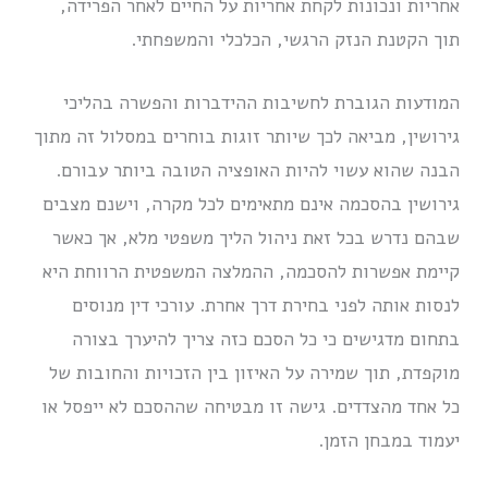
אחריות ונכונות לקחת אחריות על החיים לאחר הפרידה,
תוך הקטנת הנזק הרגשי, הכלכלי והמשפחתי.
המודעות הגוברת לחשיבות ההידברות והפשרה בהליכי
גירושין, מביאה לכך שיותר זוגות בוחרים במסלול זה מתוך
הבנה שהוא עשוי להיות האופציה הטובה ביותר עבורם.
גירושין בהסכמה אינם מתאימים לכל מקרה, וישנם מצבים
שבהם נדרש בכל זאת ניהול הליך משפטי מלא, אך כאשר
קיימת אפשרות להסכמה, ההמלצה המשפטית הרווחת היא
לנסות אותה לפני בחירת דרך אחרת. עורכי דין מנוסים
בתחום מדגישים כי כל הסכם כזה צריך להיערך בצורה
מוקפדת, תוך שמירה על האיזון בין הזכויות והחובות של
כל אחד מהצדדים. גישה זו מבטיחה שההסכם לא ייפסל או
יעמוד במבחן הזמן.