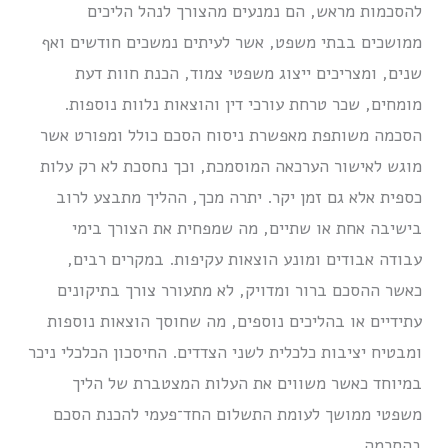
להסכמות מראש, הם נמנעים מהצורך לנהל הליכים
ממושכים בבתי משפט, אשר לעיתים נמשכים חודשים ואף
שנים, ומצריכים ייצוג משפטי צמוד, הכנת חוות דעת
מומחים, שכר טרחת עורכי דין והוצאות נלוות נוספות.
הסכמה משותפת מאפשרת ניסוח הסכם כולל ומפורט אשר
מוגש לאישור הערכאה המוסמכת, וכך נחסכת לא רק עלות
כספית אלא גם זמן יקר. יתרה מכך, ההליך מתבצע לרוב
בישיבה אחת או שתיים, מה שמפחית את הצורך בימי
עבודה אבודים ומונע הוצאות עקיפות. במקרים רבים,
כאשר ההסכם ברור ומדויק, לא מתעורר צורך בתיקונים
עתידיים או בהליכים נוספים, מה שחוסך הוצאות נוספות
ומבטיח יציבות כלכלית לשני הצדדים. החיסכון הכלכלי ניכר
במיוחד כאשר משווים את העלות המצטברת של הליך
משפטי ממושך לעומת התשלום החד־פעמי להכנת הסכם
בהסכמה.