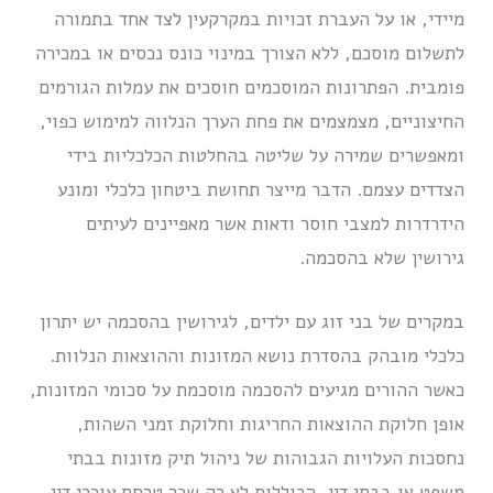
מיידי, או על העברת זכויות במקרקעין לצד אחד בתמורה
לתשלום מוסכם, ללא הצורך במינוי כונס נכסים או במכירה
פומבית. הפתרונות המוסכמים חוסכים את עמלות הגורמים
החיצוניים, מצמצמים את פחת הערך הנלווה למימוש כפוי,
ומאפשרים שמירה על שליטה בהחלטות הכלכליות בידי
הצדדים עצמם. הדבר מייצר תחושת ביטחון כלכלי ומונע
הידרדרות למצבי חוסר ודאות אשר מאפיינים לעיתים
גירושין שלא בהסכמה.
במקרים של בני זוג עם ילדים, לגירושין בהסכמה יש יתרון
כלכלי מובהק בהסדרת נושא המזונות וההוצאות הנלוות.
כאשר ההורים מגיעים להסכמה מוסכמת על סכומי המזונות,
אופן חלוקת ההוצאות החריגות וחלוקת זמני השהות,
נחסכות העלויות הגבוהות של ניהול תיק מזונות בבתי
משפט או בבתי דין, הכוללות לא רק שכר טרחת עורכי דין