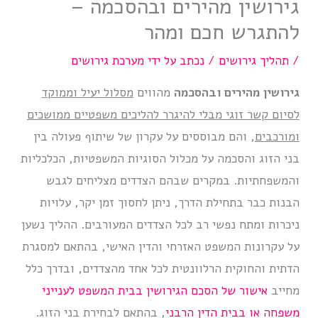
גירושין מהירים ובהסכמה –
להתגרש חכם ומהר
/
תהליך גירושים
/ נכתב על ידי
מערכת גירושים
גירושין מהירים ובהסכמה
מהווים
מסלול יעיל וממוקד
לסיום קשר זוגי מבלי להיגרר להליכים משפטיים ממושכים
ומורכבים
, והם מבוססים על עקרון של שיתוף פעולה בין
בני הזוג והסכמה על מכלול הסוגיות המשפטיות, הכלכליות
והמשפחתיות. במקרים שבהם הצדדים מצליחים לגבש
הבנות כבר בתחילת הדרך, ניתן לחסוך זמן יקר, עלויות
ניכרות ומתח נפשי רב לכל הצדדים המעורבים. ההליך נשען
על עקרונות המשפט האזרחי והדין האישי, בהתאם למסגרת
הדתית והחוקית הרלוונטית לכל אחד מהצדדים, ובדרך כלל
מחייב
אישור של הסכם הגירושין בבית המשפט לענייני
משפחה או בבית הדין הרבני
, בהתאם לבחירת בני הזוג.