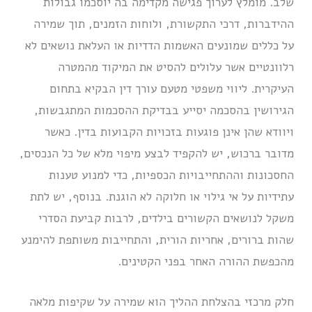
שלב. מומלץ לערוך פגישה מקדימה בה יוסכמו גבולות
ההידברות, דרכי התקשורת, ולוחות הזמנים, תוך שמירה
על כללים שמונעים האשמות הדדיות או העלאת נושאים לא
רלוונטיים אשר עלולים להסיט את המיקוד מהמטרה
העיקרית. ליווי משפטי מטעם עורך דין הבקיא בתחום
הגירושין בהסכמה יסייע בבדיקת ההסכמות המתגבשות,
ויוודא שהן אינן פוגעות בזכויות הקבועות בדין. כאשר
מדובר ברכוש, יש להקפיד לבצע מיפוי מלא של כל הנכסים,
החסכונות וההתחייבויות הכספיות, כדי למנוע טענות
עתידיות על אי גילוי או חלוקה לא הוגנת. בנוסף, יש לתת
משקל לנושאים הקשורים בילדים, לרבות קביעת הסדרי
שהות ברורים, אחריות הורית, והתחייבות משותפת להימנע
מהכפשת ההורה האחר בפני הקטינים.
חלק מרכזי בהצלחת ההליך הוא שמירה על שקיפות מלאה