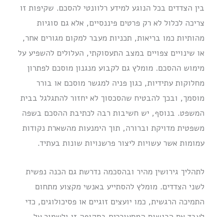
בין הצדדים בכל הנוגע למידע רלוונטי להסכם. שקיפות זו
צריכה לכלול לא רק פרטים פיננסיים, אלא גם סוגיות
מהותיות כמו בריאות, תכניות מעבר למקום מגורים אחר,
או שינויים צפויים במצב התעסוקתי, העלולים להשפיע על
מימוש ההסכם. מומלץ גם לקבוע מנגנון מוסכם לפתרון
מחלוקות עתידיות, כגון פניה למגשר מוסכם או בורר
מוסמך, ובכך להבטיח שהסכסוך לא יחזור להתגלגל בבית
המשפט. בנוסף, יש חשיבות רבה לכתיבת ההסכם בשפה
משפטית מדויקת וברורה, תוך הימנעות מהשארת נקודות
עמומות אשר עשויות ליצור פרשנויות שונות בעתיד.
לתהליך גירושין מהיר ובהסכמה נדרשת גם הכנה נפשית
לשני הצדדים. מומלץ להסתייע באנשי מקצוע מתחום
התמיכה הרגשית, כמו יועצים זוגיים או פסיכולוגים, כדי
לעבד את הרגשות המתעוררים בתקופה זו ולשמור על