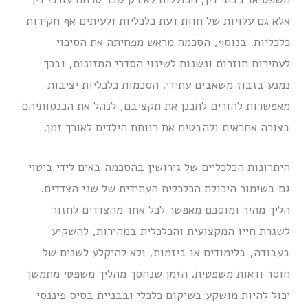
אלא גם עלויות של חוות דעת כלכליות ולעיתים אף חקירות
כלכליות. בנוסף, הסכמה מראש מפחיתה את הסיכוי
לעתירות חוזרות ונשנות לשינוי הסדרי המזונות, ובכך
נמנע בזבוז משאבים עתידי. הסכמות כלכליות יציבות
מאפשרות להורים לתכנן את תקציבם, לנהל את הכנסותיהם
בצורה אחראית ולהבטיח את רווחת הילדים לאורך זמן.
היתרונות הכלכליים של גירושין בהסכמה באים לידי ביטוי
גם בשימור היכולת הכלכלית העתידית של שני הצדדים.
הליך מהיר ומוסכם מאפשר לכל אחד מהצדדים לחזור
לשגרת חייו המקצועית והכלכלית במהירות, להשקיע
בעבודה, בלימודים או ביזמות, ולא להיקלע לשנים של
חוסר ודאות משפטית. הזמן שנחסך מהליך משפטי מתמשך
יכול להיות מושקע בשיקום כלכלי ובבניית בסיס פיננסי