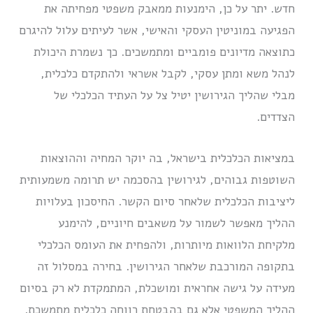
חדש. יתר על כן, הימנעות ממאבק משפטי מפחיתה את
הפגיעה במוניטין העסקי והאישי, אשר לעיתים עלול להיגרם
כתוצאה מדיונים פומביים ומתמשכים. כך נשמרת היכולת
לנהל משא ומתן עסקי, לקבל אשראי ולהתקדם כלכלית,
מבלי שהליך הגירושין יטיל צל על העתיד הכלכלי של
הצדדים.
במציאות הכלכלית בישראל, בה יוקר המחיה וההוצאות
השוטפות גבוהים, לגירושין בהסכמה יש תרומה משמעותית
ליציבות הכלכלית שלאחר סיום הקשר. החיסכון בעלויות
ההליך מאפשר לשמור על משאבים חיוניים, להימנע
מלקיחת הלוואות מיותרות, ולהפחית את העומס הכלכלי
בתקופה המורכבת שלאחר הגירושין. בחירה במסלול זה
מעידה על גישה אחראית ומושכלת, המתמקדת לא רק בסיום
ההליך המשפטי אלא גם בהבטחת רווחה כלכלית מתמשכת.