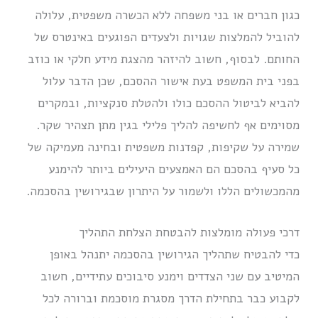
כגון חברים או בני משפחה ללא הכשרה משפטית, עלולה
להוביל להמלצות שגויות ולצעדים הפוגעים באינטרס של
החותם. לבסוף, חשוב להיזהר מהצגת מידע חלקי או כוזב
בפני בית המשפט בעת אישור ההסכם, שכן הדבר עלול
להביא לביטול ההסכם כולו ולהטלת סנקציות, ובמקרים
מסוימים אף לחשיפה להליך פלילי בגין מתן תצהיר שקר.
שמירה על שקיפות, קפדנות משפטית ובחינה מעמיקה של
כל סעיף בהסכם הם האמצעים היעילים ביותר להימנע
מהמכשולים הללו ולשמור על היתרון שבגירושין בהסכמה.
דרכי פעולה מומלצות להבטחת הצלחת התהליך
כדי להבטיח שתהליך הגירושין בהסכמה יתנהל באופן
המיטיב עם שני הצדדים וימנע סיבוכים עתידיים, חשוב
לקבוע כבר בתחילת הדרך מסגרת מוסכמת וברורה לכל