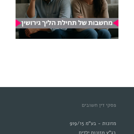
פסקי דין חשובים
מזונות - בע"מ 919/15
בג"ץ מזונות ילדים