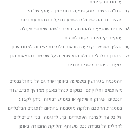
על חובות קיימים.
המו”מ הישיר מונע פגיעה במוניטין העסקי של מי
מהצדדים, מה שיכול להשפיע גם על הכנסות עתידיות.
צדדים שמגיעים להסכמה יכולים לשמר שיתופי פעולה
עסקיים קיימים במקום לפרקם.
ההליך מאפשר קביעת הוראות כלכליות יציבות לטווח ארוך.
היתרון הכלכלי הבולט הוא שמירה על שליטה בתוצאות תוך
מזעור הפסדים לשני הצדדים.
ההסכמה בגירושין משפיעה באופן ישיר גם על ניהול נכסים
משותפים וחלוקתם. במקום לנהל מאבק ממושך סביב שווי
הנכסים, פירוק השיתוף או מימוש זכויות, ניתן לקבוע
במסגרת ההסכם חלוקה מוסכמת בהתאם לנתונים הכלכליים
של כל צד ולצרכיו העתידיים. כך, לדוגמה, בני זוג יכולים
להחליט על מכירת נכס משותף וחלוקת התמורה באופן