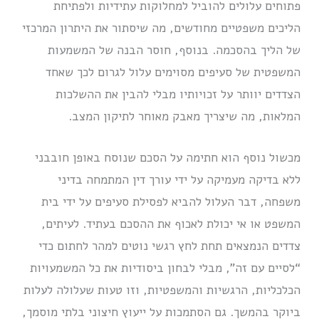
פתוחים עלולים להוביל למחלוקות עתידיות ולפתיחת
הליכים משפטיים מחודשים, מה שיסתור את היתרון המרכזי
של הליך בהסכמה. בנוסף, חוסר הבנה של המשמעות
המשפטית של סעיפים מסוימים עלול לגרום לכך שאחד
הצדדים יוותר על זכויותיו מבלי להבין את ההשלכות
המלאות, מה שיצריך מאבק מאוחר לתיקון המצב.
מכשול נוסף הוא חתימה על הסכם שנוסח באופן חובבני
ללא בדיקה מעמיקה על ידי עורך דין המתמחה בדיני
משפחה, דבר העלול להביא לפסילת סעיפים על ידי בית
המשפט או אי יכולת לאכוף את ההסכם בעתיד. לעיתים,
צדדים הנמצאים תחת לחץ רגשי נוטים למהר לחתום כדי
“לסיים עם זה”, מבלי לבחון ביסודיות את כל המשמעויות
הכלכליות, הרגשיות והמשפטיות, וזו טעות שעלולה לעלות
ביוקר בהמשך. גם הסתמכות על ייעוץ חיצוני בלתי מוסמך,