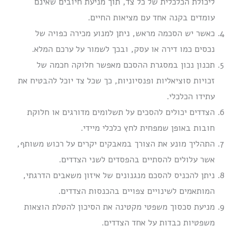
ליכולת הכלכלית של כל צד, תוך מניעת חיובים שאינם
עומדים בקנה אחד עם מציאות החיים.
כאשר יש הסכמה מראש, ניתן למנוע מכירה כפויה של
נכסים כמו דירה או עסק, ובכך לשמור על ערכם המלא.
תכנון נכון במסגרת ההסכם מאפשר חלוקה חכמה של
זכויות סוציאליות ופנסיוניות, כך שכל צד יוכל להבטיח את
עתידו הכלכלי.
הצדדים יכולים להסכים על תשלומים מדורגים או חלוקת
חובות באופן שמפחית לחץ כלכלי מיידי.
התהליך מונע את הצורך במאבקים יקרים על רכוש משותף,
אשר עלולים להסתיים בהפסדים לשני הצדדים.
ניתן להכניס להסכם מנגנונים של איזון משאבים הדרגתי,
המותאמים לשינויים צפויים בהכנסות הצדדים.
מניעת סכסוך משפטי מקטינה את הסיכון להטלת הוצאות
משפטיות כבדות על אחד הצדדים.