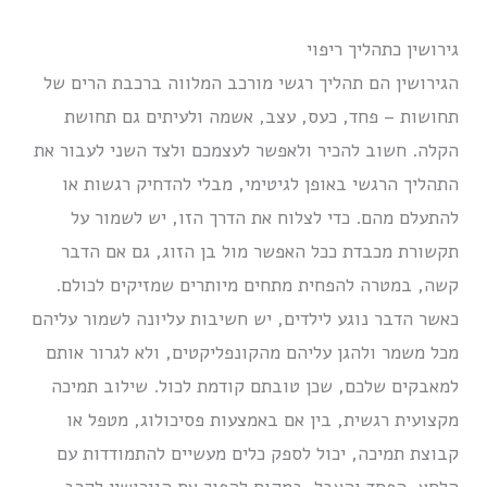
גירושין כתהליך ריפוי
הגירושין הם תהליך רגשי מורכב המלווה ברכבת הרים של
תחושות – פחד, כעס, עצב, אשמה ולעיתים גם תחושת
הקלה. חשוב להכיר ולאפשר לעצמכם ולצד השני לעבור את
התהליך הרגשי באופן לגיטימי, מבלי להדחיק רגשות או
להתעלם מהם. כדי לצלוח את הדרך הזו, יש לשמור על
תקשורת מכבדת ככל האפשר מול בן הזוג, גם אם הדבר
קשה, במטרה להפחית מתחים מיותרים שמזיקים לכולם.
כאשר הדבר נוגע לילדים, יש חשיבות עליונה לשמור עליהם
מכל משמר ולהגן עליהם מהקונפליקטים, ולא לגרור אותם
למאבקים שלכם, שכן טובתם קודמת לכול. שילוב תמיכה
מקצועית רגשית, בין אם באמצעות פסיכולוג, מטפל או
קבוצת תמיכה, יכול לספק כלים מעשיים להתמודדות עם