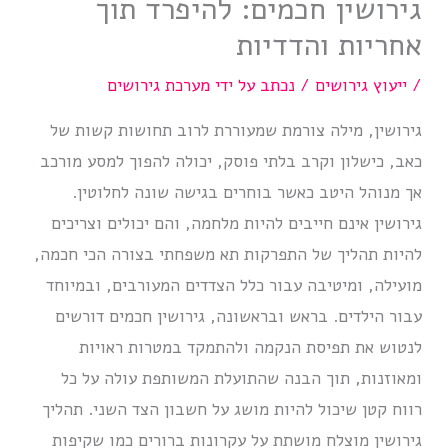
גירושין חכמים: להיפרד תוך
אחריות והדדיות
/
ייעוץ גירושים
/ נכתב על ידי
מערכת גירושים
גירושין, מילה צורמת שמעוררת לרוב תחושות קשות של
כאב, כישלון וקרב בלתי פוסק, יכולה להפוך למסע מורכב
אך מנוהל היטב כאשר בוחרים בגישה שונה לחלוטין.
גירושין אינם חייבים להיות מלחמה, והם יכולים וצריכים
להיות תהליך של התפרקות תא משפחתי בצורה הכי חכמה,
מועילה, ומיטיבה עבור כלל הצדדים המעורבים, ובמיוחד
עבור הילדים. בראש ובראשונה, גירושין חכמים דורשים
לנטוש את תפיסת הנקמה ולהתמקד במטרות ראויות
ומאוזנות, תוך הבנה שהתועלת המשותפת עולה על כל
רווח קטן שיכול להיות מושג על חשבון הצד השני. תהליך
גירושין מוצלח מושתת על עקרונות ברורים כמו שקיפות