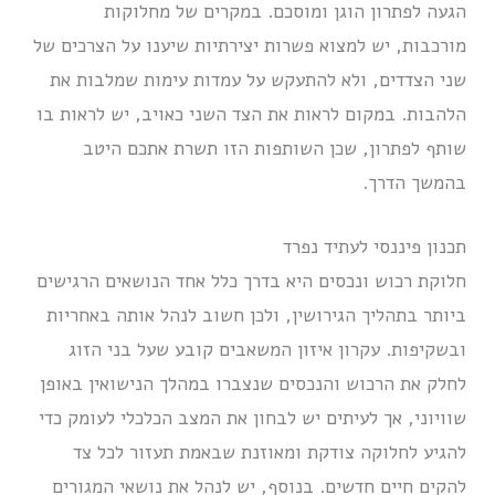
הגעה לפתרון הוגן ומוסכם. במקרים של מחלוקות
מורכבות, יש למצוא פשרות יצירתיות שיענו על הצרכים של
שני הצדדים, ולא להתעקש על עמדות עימות שמלבות את
הלהבות. במקום לראות את הצד השני כאויב, יש לראות בו
שותף לפתרון, שכן השותפות הזו תשרת אתכם היטב
בהמשך הדרך.
תכנון פיננסי לעתיד נפרד
חלוקת רכוש ונכסים היא בדרך כלל אחד הנושאים הרגישים
ביותר בתהליך הגירושין, ולכן חשוב לנהל אותה באחריות
ובשקיפות. עקרון איזון המשאבים קובע שעל בני הזוג
לחלק את הרכוש והנכסים שנצברו במהלך הנישואין באופן
שוויוני, אך לעיתים יש לבחון את המצב הכלכלי לעומק כדי
להגיע לחלוקה צודקת ומאוזנת שבאמת תעזור לכל צד
להקים חיים חדשים. בנוסף, יש לנהל את נושאי המגורים