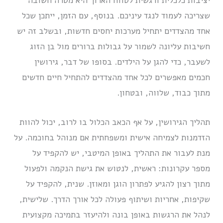
יציבות כלכלית ורגשית לטווח הארוך היא מטרה חשובה
שצריכה לעמוד לנגד עיניכם. בנוסף, עם הזמן, ייתכן שכל
אחד מהצדדים יתחיל מערכות יחסים חדשות, ובשלב זה יש
חשיבות עליונה לשמור על גבולות ברורים מול בן הזוג
לשעבר, כדי להגן על הילדים. בסופו של דבר, גירושין
חכמים מאפשרים לכל אחד מהצדדים להתחיל חיים חדשים
מתוך כבוד, שלווה, ובטחון.
תהליך הגירושין, על אף הכאב הכלול בו לרוב, יכול להוות
הזדמנות לצמיחה אישית ומשפחתית אם מנוהל בחוכמה. על
מנת לעבור את התהליך באופן המיטבי, יש להקפיד על
מספר עקרונות: ראשית, לנטוש את גישת הנקמה ולפעול
מתוך רצון להגיע לפתרון הוגן ומאוזן. שנית, להקפיד על
שקיפות, אחריות ושיתוף פעולה לכל אורך הדרך. שלישית,
לנהל את הרגשות באופן בונה ולהיעזר בתמיכה מקצועית