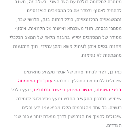
מיותרת למלחמה כוללת עם הצד השני. בשלב זה, חשוב
להתחיל לאסוף ולסדר את כל המסמכים הפיננסיים
והמשפטיים הרלוונטיים, כולל דוחות בנק, תלושי שכר,
מסמכי נכסים, חוזי משכנתא ואישור על הלוואות. איסוף
מסודר של המסמכים יסייע בהבנה מלאה של המצב הכלכלי
ויהווה בסיס איתן לניהול משא ומתן עתידי, תוך הימנעות
מהפתעות לא נעימות.
כמו כן, רצוי לבחור צוות של אנשי מקצוע מתאימים
שיכולים ללוות את התהליך בחכמה:
עורך דין המתמחה
בדיני משפחה
,
מגשר המיומן ביישוב סכסוכים
, יועץ כלכלי
שיסייע בתכנון התקציב החדש ויועץ פסיכולוגי לתמיכה
רגשית. כל אחד מהגורמים הללו מביא עמו ידע וכלים
שיכולים להפוך את הגירושין לדרך מוארת יותר עבור שני
הצדדים.