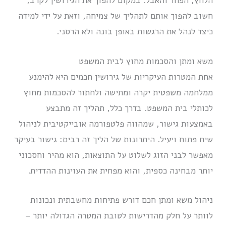
הלחץ, הפחד והאבל. במקום להפוך את הגירושין לקרב,
חשוב להפוך אותם לתהליך של צמיחה, וזאת על ידי למידה
כיצד לנהל את הרגשות באופן בונה ולא הרסני.
משא ומתן והסכמות מחוץ לבית המשפט
אחת המטרות העיקריות של גירושין חכמים היא להימנע
ממלחמה משפטית יקרה ומתישה ולחתור להסכמות מחוץ
לכותלי בית המשפט. בדרך כלל, תהליך זה מתבצע
באמצעות גישור, שמהווה פלטפורמה אובייקטיבית לניהול
שיח פתוח ויעיל. היתרונות של הליך זה רבים: גישור בעיקר
מאפשר לבני הזוג לשלוט על התוצאות, הוא מהיר וחסכוני
יותר מבחינה כספית, והוא מפחית את העוינות ההדדית.
ניהול משא ומתן חכם דורש פתיחות מחשבתית ונכונות
לוותר על חלק מהדרישות לטובת המטרה הגדולה יותר –