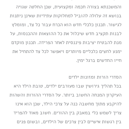
והמשכנתא בצורה חכמה ומקצועית, שכן החלטה שגויה
בנושא זה עלולה להוביל למחלוקות עתידיות שאינן ניתנות
לגישור. תכנון כלכלי חדש הוא הכרח עבור כל צד, ומומלץ
לבנות תקציב חדש שיכלול את כל ההוצאות וההכנסות, על
מנת להבטיח יציבות פיננסית לאחר הפרידה. תכנון מוקדם
ימנע לחצים כלכליים מיותרים ויאפשר לכל צד להתחיל את
חייו החדשים ברגל ימין.
הסדרי הורות ומזונות ילדים
בכל תהליך גירושין שבו מעורבים ילדים, טובת הילד היא
העיקרון המנחה החשוב ביותר. על הסדרי ההורות והשהות
להיקבע מתוך מחשבה כנה על צרכי הילד, שכן הוא אינו
צריך לשמש כלי במאבק בין ההורים. חשוב מאוד להפריד
בין רגשות אישיים לבין צרכים של הילדים, ובשום פנים