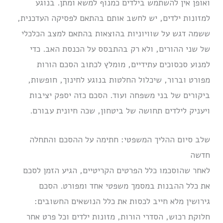
ואופן אין להשתמש בילדים כמנוף למשא ומתן. בנוגע
למזונות ילדים, יש לחשב אותם בהתאם לפסיקה העדכנית,
ששמה דגש על שוויוניות בהוצאות בהתאם למצב הכלכלי
של שני ההורים, ולא רק בהתבסס על הכנסת האב. כדי
למנוע סכסוכים עתידיים, מומלץ לכתוב הסכם הורות
מפורט וברור, שיכלול החלטות בנוגע לחינוך, חופשות,
ביקורים של בני משפחה ועוד. הסכם כזה יספק יציבות
ויעניק לילדים תחושה של ביטחון, שכה חיונית עבורם.
שלב סיום ההליך המשפטי: חתימה על ההסכם והתחלה
חדשה
לאחר שהוסכמו כלל הפרטים הקריטיים, הגיע הזמן לסכם
את כלל ההבנות במסמך משפטי אחד ומפורט. הסכם
גירושין מלא חייב לכסות את כלל הנושאים החשובים:
חלוקת רכוש, הסדרי הורות, מזונות ילדים וכל פרט אחר