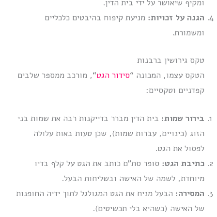
ומקיף שיאושר על ידי בית הדין.
הגנה על זכויות:
מניעת קיפוח בהיבטים כלכליים
ומשמורת.
טקס גירושין ברבנות
הטקס עצמו, המכונה “
סידור הגט
“, מורכב ממספר שלבים
קפדניים וטקסיים:
בירור שמות:
בית הדין מברר בדייקנות רבה את שמות בני
הזוג (כינויים, עברות שמות), שכן טעות באות עלולה
לפסול את הגט.
כתיבת הגט:
סופר סת”ם כותב את הגט על קלף בדיו
מיוחדת, לשמה של האישה ובשליחות הבעל.
המסירה:
הבעל מניח את הגט המגולגל לתוך ידיה החופנות
של האישה (כשהיא בלי תכשיטים).