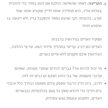
הקריעה:
לאחר שהאישה הולכת עם הגט בחדר כדי להוכיח
בעלות עליו, היא מחזירה אותו לדיין שקורע אותו שתי
וערב, כהוכחה לכך שהגט נמסר והתקבל כדין ולא ייעשה בו
שימוש חוזר.
תפקיד העדים בגירושין ברבנות
העדים הם רכיב קריטי בתהליך סידור הגט. על פי ההלכה,
הגירושין אינם תקפים ללא עדים כשרים.
מי יכול להיות עד? גברים יהודים שומרי מצוות, שאינם
קרובי משפחה של בני הזוג ואינם קרובים זה לזה.
לרוב, בית הדין הרבני מספק עדים מטעמו (בדרך כלל עובדי
בית הדין) כדי לוודא שאין כל פגם בהלכתיות ובכשרות
העדים, ולמנוע עוגמת נפש עתידית.