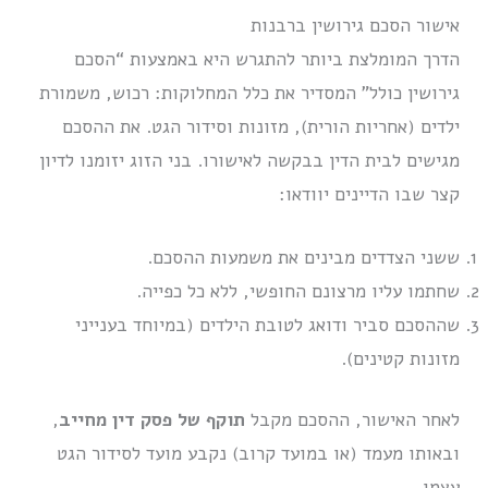
אישור הסכם גירושין ברבנות
הדרך המומלצת ביותר להתגרש היא באמצעות “הסכם
גירושין כולל” המסדיר את כלל המחלוקות: רכוש, משמורת
ילדים (אחריות הורית), מזונות וסידור הגט. את ההסכם
מגישים לבית הדין בבקשה לאישורו. בני הזוג יזומנו לדיון
קצר שבו הדיינים יוודאו:
ששני הצדדים מבינים את משמעות ההסכם.
שחתמו עליו מרצונם החופשי, ללא כל כפייה.
שההסכם סביר ודואג לטובת הילדים (במיוחד בענייני
מזונות קטינים).
לאחר האישור, ההסכם מקבל
תוקף של פסק דין מחייב
,
ובאותו מעמד (או במועד קרוב) נקבע מועד לסידור הגט
עצמו.