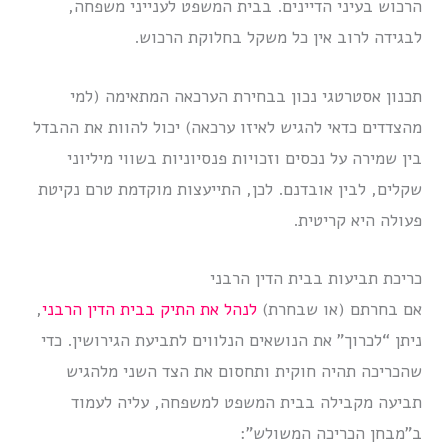
הרכוש בעיני הדיינים. בבית המשפט לענייני משפחה,
לבגידה לרוב אין כל משקל בחלוקת הרכוש.
תכנון אסטרטגי נכון בבחירת הערכאה המתאימה (למי
מהצדדים כדאי להגיש לאיזו ערכאה) יכול להוות את ההבדל
בין שמירה על נכסים וזכויות פנסיוניות בשווי מיליוני
שקלים, לבין אובדנם. לכן, התייעצות מוקדמת טרם נקיטת
פעולה היא קריטית.
כריכת תביעות בבית הדין הרבני
אם בחרתם (או שבחרת)
לנהל את התיק בבית הדין הרבני
,
ניתן “לכרוך” את הנושאים הנלווים לתביעת הגירושין. כדי
שהכריכה תהיה חוקית ותחסום את הצד השני מלהגיש
תביעה מקבילה בבית המשפט למשפחה, עליה לעמוד
ב”מבחן הכריכה המשולש”: