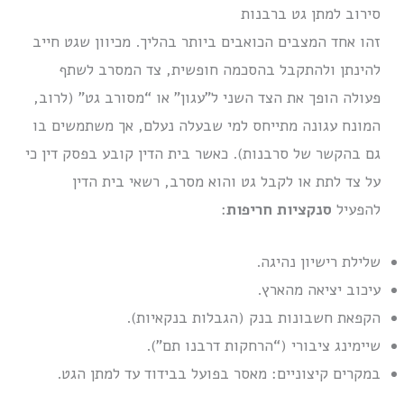
סירוב למתן גט ברבנות
זהו אחד המצבים הכואבים ביותר בהליך. מכיוון שגט חייב
להינתן ולהתקבל בהסכמה חופשית, צד המסרב לשתף
פעולה הופך את הצד השני ל”עגון” או “מסורב גט” (לרוב,
המונח עגונה מתייחס למי שבעלה נעלם, אך משתמשים בו
גם בהקשר של סרבנות). כאשר בית הדין קובע בפסק דין כי
על צד לתת או לקבל גט והוא מסרב, רשאי בית הדין
להפעיל
סנקציות חריפות
:
שלילת רישיון נהיגה.
עיכוב יציאה מהארץ.
הקפאת חשבונות בנק (הגבלות בנקאיות).
שיימינג ציבורי (“הרחקות דרבנו תם”).
במקרים קיצוניים: מאסר בפועל בבידוד עד למתן הגט.