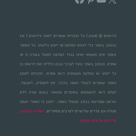
גירושים © 2026 | כל הזכויות שמורות לאתר גירושים | אין
בכתוב באתר כדי להוות המלצה או ייעוץ כלשהו. כל החומר
באתר אינו משפטי ואינו בגדר המלצה לפעול בצורה זו או
אחרת. הכתוב באתר נועד לצרכי הבנה כללית ואין לראות בו
כל ייעוץ או המלצה משפטית ו/או אחרת. הזכויות לתוכן
האתר שמורות לבעלי האתר בלבד. אין להעתיק, לשכפל,
לצלם ו/או להשתמש בחומרים מהאתר בשום צורה ללא
הוראה מפורשת בכתב מבעלי האתר. ייתכן כי האתר ישתף
פעולה עם צדדים שלישיים לצרכים מסחריים.
הצהרת נגישות
.
מדיניות פרטיות ותקנון
.