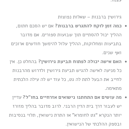
גירושין ברבנות – שאלות נפוצות
כמה זמן לוקח להתגרש ברבנות?
אם יש הסכם חתום,
ההליך יכול להסתיים תוך שבועות ספורים. אם מדובר
בתביעות ומחלוקות, ההליך עלול להימשך חודשים ארוכים
ואף שנים.
האם אישה יכולה לפתוח תביעת גירושין?
בהחלט כן. אין
כל מניעה לאישה להגיש תביעת גירושין ולדרוש מהרבנות
לחייב את הבעל לתת לה גט, כל עוד יש לה עילה הלכתית
מתאימה.
מה עושים אם התחתנו נישואים אזרחיים בחו”ל?
עדיין
יש לעבור דרך בית הדין הרבני. לרוב מדובר בהליך מזורז
יותר הנקרא “גט לחומרא” או התרת נישואין, תלוי בנסיבות
ובספק ההלכתי של הנישואין.