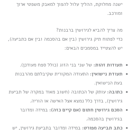
ישנה מחלוקת, ההליך עלול להפוך למאבק משפטי ארוך
ומורכב.
מה צריך להביא לגירושין ברבנות?
כדי לפתוח תיק גירושין (בין אם בהסכמה ובין אם כתביעה),
יש להצטייד במסמכים הבאים:
תעודות זהות:
של שני בני הזוג (כולל ספח מעודכן).
תעודת נישואין:
התעודה המקורית שקיבלתם מהרבנות
בעת הנישואין.
כתובה:
עותק של הכתובה (חשוב מאוד במקרה של תביעת
גירושין), בדרך כלל נמצא אצל האישה או הוריה.
הסכם גירושין חתום (אם קיים כזה):
במידה ומדובר
בגירושין בהסכמה.
כתב תביעה מפורט:
במידה ומדובר בתביעת גירושין, יש