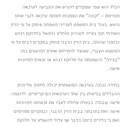
הכלל הוא שמי שמקדים להגיש את התביעה לערכאה
מסוימת – “קונה” את הסמכות לאותה ערכאה לגבי אותו
נושא. בעוד בית המשפט לענייני משפחה פוסק על פי הדין
האזרחי תוך נטייה לשוויון מוחלט (למשל בחלוקת רכוש
ובזמני שהות), בית הדין הרבני פוסק במקרים רבים על פי
המשפט העברי, שעשוי להתייחס אחרת למושגים כמו
“בגידה” והשפעתה על חלוקת רכוש או זכאות למזונות
אישה.
בחירה נכונה בערכאה המשפטית יכולה לחסוך מליונים
ההבדלים בגישות בין שתי הערכאות הם קריטיים. לדוגמה:
אישה שבגדה בבעלה עלולה לאבד את זכאותה למזונות
אישה ואת כתובתה בבית הדין הרבני, ובמקרים מסוימים
(אם כי נדירים כיום) הדבר אף עלול להשפיע על חלוקת