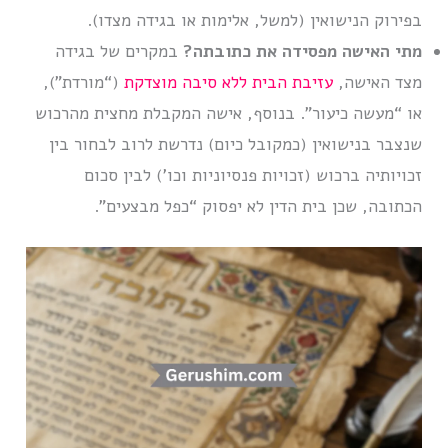
בפירוק הנישואין (למשל, אלימות או בגידה מצדו).
מתי האישה מפסידה את כתובתה?
במקרים של בגידה
מצד האישה,
עזיבת הבית ללא סיבה מוצדקת
(“מורדת”),
או “מעשה כיעור”. בנוסף, אישה המקבלת מחצית מהרכוש
שנצבר בנישואין (כמקובל כיום) נדרשת לרוב לבחור בין
זכויותיה ברכוש (זכויות פנסיוניות וכו’) לבין סכום
הכתובה, שכן בית הדין לא יפסוק “כפל מבצעים”.