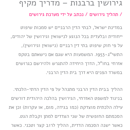
גירושין ברבנות – מדריך מקיף
/
תהליך גירושים
/ נכתב על ידי
מערכת גירושים
במדינת ישראל, לבתי הדין הרבניים יש סמכות שיפוט
ייחודית ובלעדית בכל הנוגע לנישואין וגירושין של יהודים,
על פי חוק שיפוט בתי דין רבניים (נישואין וגירושין),
התשי”ג-1953. המשמעות היא שגם אם נישאתם בטקס
אזרחי בחו”ל, הדרך היחידה להתגרש ולהירשם כגרושים
במשרד הפנים היא דרך בית הדין הרבני.
ההליך בבית הדין הרבני מתנהל על פי הדין הדתי-הלכתי.
בניגוד למשפט האזרחי, הגירושין בהלכה היהודית דורשים
עילה הלכתית מוצדקת (כמו בגידה, מום, או עקרות) וכן את
הסכמתם החופשית של שני הצדדים למתן וקבלת הגט.
כאשר ישנה הסכמה הדדית, ההליך לרוב קצר וטכני. כאשר