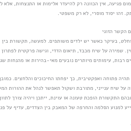
מום פגיעה, אין הכוונה רק להיעדר אלימות או התנצחות, אלא
ק. זהו יסוד מוסרי, לא רק משפטי.
 הקשר הזוגי
מוחלט, בעיקר כאשר יש ילדים משותפים. למעשה, תקשורת בין ב
ן. שמירה על שיח מכבד, תיאום הדדי, וגישה פרקטית לפתרון 
ם רבות, עימותים מיותרים נובעים מאי-בהירות או מהנחות שגוי
היה פתוחה ואפקטיבית, כך יפחתו החיכוכים והלחצים. כמובן,
ה על שיח ענייני, מתורבת ושקול תאפשר לנהל את ההורות ה
הם התקשורת הופכת טעונה או עוינת, ייתכן ויהיה צורך לתווך
ייע למנוע הסלמה והחרפה של המאבק בין הצדדים, עדיף על פני