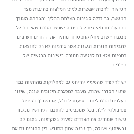
הגישור, לרבות אפשרות למתן המלצות כתובות מצד
המגשר, כך גדלה סבירות הצלחת ההליך והפחתת הצורך
בהתערבות חיצונית של בית המשפט. הסכם שאינו כולל
מנגנון יישוב מחלוקות סדור מותיר את ההורים חשופים
לתביעות חוזרות ונשנות אשר גורמות לא רק להוצאות
כספיות אלא גם לפגיעה חמורה ביציבות הרגשית של
הילדים.
יש להקפיד שהסעיף יתייחס גם למחלוקות מהותיות כמו
שינוי הסדרי שהות, מעבר למסגרת חינוכית שונה, שינוי
בעלויות הכלכליות, נסיעות לחו״ל, או הצורך בטיפול
פסיכולוגי לילד. ככל שמכניסים להסכם הגירושין מנגנון
גישור שמחייב את הצדדים לפעול בשקיפות, בתום לב
ובשיתוף פעולה, כך נבנה אמון מחודש בין ההורים גם אם