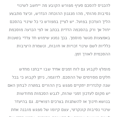
להכניס להסכם סעיף מפורש הקובע מה ייחשב לשינוי
נסיבות מהותי, מהו מנגנון ההוכחה הנדרש, וכיצד מתבצע
הליך העדכון בפועל. יש לציין במפורש כי כל שינוי בהסכם
יחול אך ורק בהסכמה הדדית בכתב או לפי הכרעה מוסכמת
באמצעות מגשר מוסמך. בכך נמנע שימוש חד צדדי בטענות
כלליות לשם שינוי זכויות או חובות, ונשמרת היציבות
ההסכמית לאורך זמן.
מומלץ לקבוע גם לוח זמנים אחיד שבו ייבחנו מחדש
חלקים מסוימים של ההסכם. לדוגמה, ניתן לקבוע כי בכל
שנה קלנדרית יתקיים מפגש בין ההורים במטרה לבחון האם
יש מקום לעדכון זמני שהות, לגבש הסכמות מחודשות
בנושא חינוך או להשתנות בצרכים רפואיים. גם בהיעדר
שינוי נסיבות קונקרטי, עצם קיומו של מפגש מובנה אחת