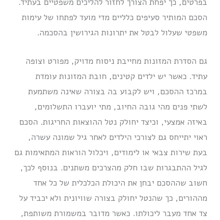
בפרטים, כך יפחת הצורך לחזור להליכים משפטיים בעתיד.
הסכם המותיר סעיפים כלליים מדי מועד לפתחו של עימות
משפטי שעלול לבטל את יתרונות הגירושין בהסכמה.
גם הסדרת המזונות מחייבת ניסוח מדויק, מפורט וצופה
עתיד. כאשר יש ילדים קטינים, חובת המזונות עומדת
במרכז ההסכם, ויש לקבוע בה בצורה שאינה משתמעת
לשתי פנים מהי גובה החיוב, מתי יועברו התשלומים,
באיזה אמצעי, וכיצד יחולק נטל ההוצאות החריגות. הסכם
ראוי יתייחס גם לצורכי הילדים לאחר גיל שמונה עשרה,
בעת שירות צבאי או לימודים, ויכלול הוראות המתאימות גם
לגיל ההתבגרות שבו חלק מהצרכים משתנים. בנוסף לכך,
חשוב שההסכם יבחן את היכולת הכלכלית של כל אחד
מההורים, כך שהנטל יחולק בצורה שוויונית ולא יכביד על
צד אחד מעבר ליכולתו. כאשר מדובר במשמורת משותפת,