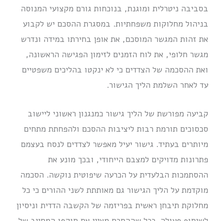
בסביבה ניטרלית ומוגנת, בנוכחות גורם מקצועי המנוסה
בניהול מחלוקות משפחתיות. במסגרת ההסכם יש לקבוע
את זהות המגשר המוסכם, את אופן בחירתו במידה ונדרש
מגשר חלופי, את לוח הזמנים לזימון הפגישה הראשונה,
ואת ההסכמה של הצדדים כי לא ינקטו בהליכים משפטיים
עד לאחר השלמת הליך הגישור.
קביעה מפורשת של הליך גישור כמנגנון ראשוני ליישוב
סכסוכים תורמת רבות ליציבות ההסכם ולהפחתת מתחים
מיותרים בעתיד. גישור יעיל מאפשר לצדדים לנסח בעצמם
פתרונות מדויקים למצבם הייחודי, ובכך מונע את
ההסתמכות הבלעדית על הכרעה שיפוטית נוקשה. הסכמה
מוקדמת על הליך הגישור גם מאותתת לשני ההורים כי כל
מחלוקת תיבחן ראשית בפריזמה של הקשבה הדדית וניסיון
לשיתוף פעולה. ככל שההסכם מציין את תוקפו המחייב של