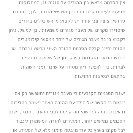
אין הסכמה מראש בין ההורים על סוגיה זו, המחלוקות
מגיעות לעיתים קרובות לדיון משפטי מורכב. לכן, בהסכם
גירושין צופה פני עתיד יש לקבוע מראש כללים ברורים
שיסדירו מקרים של מעבר מגורים משמעותי. כך למשל, ניתן
לקבוע כי כל מעבר מגורים של יותר ממספר קילומטרים
מסוים יחייב קבלת הסכמת ההורה השני מראש ובכתב, או
ידרוש הודעה מוקדמת בפרק זמן של שלושה חודשים
לפחות, כדי לאפשר דיון מסודר על שינוי זמני השהות
בהתאם לנסיבות החדשות.
ישנם הסכמים הקובעים כי מעבר מגורים יתאפשר רק אם
יובטח כי הקשר של הילד עם ההורה האחר יישמר בתדירות
ובאיכות דומה לזו שהייתה קיימת לפני המעבר. מנגד, ישנם
הסכמים גמישים יותר, המתירים להורה המשמורן לעבור
לכל מקום בארץ כל עוד מובטח מימון מלא של הסעות, או