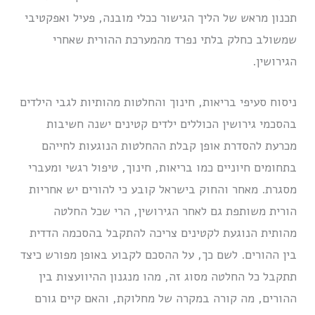
תכנון מראש של הליך הגישור ככלי מובנה, פעיל ואפקטיבי
שמשולב כחלק בלתי נפרד מהמערכת ההורית שאחרי
הגירושין.
ניסוח סעיפי בריאות, חינוך והחלטות מהותיות לגבי הילדים
בהסכמי גירושין הכוללים ילדים קטינים ישנה חשיבות
מכרעת להסדרת אופן קבלת ההחלטות הנוגעות לחייהם
בתחומים חיוניים כמו בריאות, חינוך, טיפול רגשי ומעברי
מסגרת. מאחר והחוק בישראל קובע כי להורים יש אחריות
הורית משותפת גם לאחר הגירושין, הרי שכל החלטה
מהותית הנוגעת לקטינים צריכה להתקבל בהסכמה הדדית
בין ההורים. לשם כך, על ההסכם לקבוע באופן מפורש כיצד
תתקבל כל החלטה מסוג זה, מהו מנגנון ההיוועצות בין
ההורים, מה קורה במקרה של מחלוקת, והאם קיים גורם