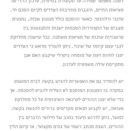
לשנה מאפשר שמירה על תקשורת בסיסית, עדכון הדדי של
מציאות החיים, והגברת מחויבות הצדדים לקיום הסכם חי,
עדכני ורלוונטי. כאשר ההסכם כולל מנגנון שכזה, נמנעים
מצבים של התפוררות הסכמות ישנות והתנגשות בין
פרשנויות שונות של מציאות משתנה. ככל שישנה מחלוקת
לגבי עצם קיומו של שינוי, ניתן להגדיר מראש כי הצדדים
יפנו לחוות דעת של מומחה ניטרלי שיקבע האם אכן
מתקיימת עילה משפטית לעדכון.
יש להסדיר גם את האפשרות להגיש בקשה לבית המשפט
במקרה בו המנגנון המוסכם לא הצליח להביא להסכמה. אך
כדי שלא יפנו ההורים לערכאה השיפוטית על כל מחלוקת
פעוטה, יש לקבוע תנאים מקדימים ברורים להגשת בקשה.
למשל, ניתן לדרוש תיעוד כתוב של חילופי הדברים בין
ההורים, הצגת מכתב רשמי של גורם מקצועי, או קיום הליך