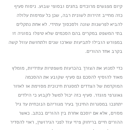
קיום מפגשים מרוכזים בחגים ובסופי שבוע. ניסוח סעיף
כזה מחייב זהירות לשונית רבה, שכן כל עמימות עלולה
להביא לפרשנות שונה ולסכסוך עתידי. לא אחת נתקלים
בתי המשפט במקרים בהם הסכמים שלא טיפלו בסוגיה זו
במפורש הובילו לתביעות שארכו שנים ולתחושת עוול קשה
בקרב אחד ההורים.
כדי למנוע את הצורך בהכרעות משפטיות עתידיות, מומלץ
מאוד להוסיף להסכם גם סעיף שקובע את ההסכמה
המוקדמת של הצדדים למסגרת חינוכית מסוימת או לאזור
גאוגרפי מוגדר. סעיף כזה יכול למשל לקבוע כי הילדים
יתחנכו במסגרות החינוך בעיר מגוריהם הנוכחית עד גיל
מסוים, אלא אם יוסכם אחרת בין ההורים בכתב. כאשר
ההורים חיים בריחוק פיזי עוד לפני הגירושין, ראוי להסדיר