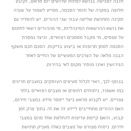
חובה לפגישה בנושא לפחות שלושים יום מראש, וקובע
חלופה במקרה של חוסר הסכמה, מסייע לשמור על שגרה
תקינה ותחושת שליטה עבור שני ההורים. יש להסדיר גם
את נושא ההרשאות המינהליות, מי מההורים רשאי לחתום
על טפסים, מי מקבל מסמכים רפואיים, וכיצד נמסרת
הסכמה למתן תרופות או ביצוע בדיקות. הסכם חכם משקף
הבנה מלאה של הצרכים המעשיים של החיים לאחר
הגירושין ואינו מותיר מקום לאי בהירות.
בנוסף לכך, ראוי לכלול סעיפים העוסקים במצבים חריגים
כמו אשפוז, ניתוחים דחופים או מצבים רפואיים בלתי
צפויים. יש לקבוע מראש כיצד יימסר מידע במצבי חירום,
האם ההורים מתחייבים ליידע זה את זה בתוך פרק זמן
קבוע, והאם קיימת עדיפות להחלטת אחד מהם במצבי
חירום. ניסוח מפורט של מצבים כאלה מעניק תחושת