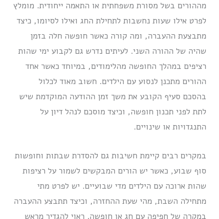
מההורים בשל מסורת משפחתית או התאמה ייחודית. מומלץ
לפרט אילו שעות נחשבות לתחילת החג ואילו לסיומו, כיצד
מתבצעת ההעברה, ומה קורה כאשר חופשה חלה בזמן
שהיה של ההורה השני. לעיתים נדרש גם לקבוע ימי שהות
רציפים במהלך החופשה מהלימודים, במיוחד כאשר אחד
ההורים מתכנן לנסוע עם הילדים. חשוב מאוד לכלול
בהסכם סעיף הקובע את משך זמן ההודעה המוקדמת שיש
לתת לפני תכנון חופשה, וכיצד מוסכם לנהל דיון על
התנגדויות או שינויים.
במקרים רבים קיימת חשיבות גם להסדרת שבתות וחופשות
סוף שבוע, כאשר יש הורים המבקשים לשמור על רציפות
שהות ארוכה עם הילדים מדי שבועיים. יש לפרט מתי
מתחילה השבת, מהי שעת ההחזרה, וכיצד תתבצע ההעברה
במקרה של חפיפה עם חג או חופשה. ראוי להגדיר מראש