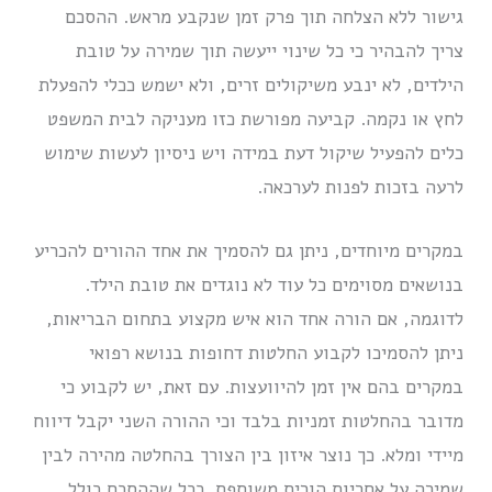
גישור ללא הצלחה תוך פרק זמן שנקבע מראש. ההסכם
צריך להבהיר כי כל שינוי ייעשה תוך שמירה על טובת
הילדים, לא ינבע משיקולים זרים, ולא ישמש ככלי להפעלת
לחץ או נקמה. קביעה מפורשת כזו מעניקה לבית המשפט
כלים להפעיל שיקול דעת במידה ויש ניסיון לעשות שימוש
לרעה בזכות לפנות לערכאה.
במקרים מיוחדים, ניתן גם להסמיך את אחד ההורים להכריע
בנושאים מסוימים כל עוד לא נוגדים את טובת הילד.
לדוגמה, אם הורה אחד הוא איש מקצוע בתחום הבריאות,
ניתן להסמיכו לקבוע החלטות דחופות בנושא רפואי
במקרים בהם אין זמן להיוועצות. עם זאת, יש לקבוע כי
מדובר בהחלטות זמניות בלבד וכי ההורה השני יקבל דיווח
מיידי ומלא. כך נוצר איזון בין הצורך בהחלטה מהירה לבין
שמירה על אחריות הורית משותפת. ככל שההסכם כולל