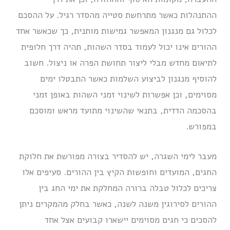
ההתנהלות כאשר מתרחשת סטייה מהסדר רגיל. על ההסכם
לכלול גם מנגנון המאפשר גמישות מותנית, כך שכאשר אחד
ההורים אינו יכול לעמוד בסדר השהות, תהיה דרך חלופית
לתיאום מחדש מבלי ליצור תחושת הפרה או ניצול. חשוב
להוסיף מנגנון לביצוע השלמות כאשר התבטלו ימים
מסוימים, וכן אפשרות לשינוי זמני השהות באופן זמני
בהסכמה הדדית, בתנאי שהשינוי מתועד מראש ומוסכם
במפורש.
מעבר לימי השגרה, יש להסדיר בצורה מפורשת את חלוקת
החגים, המועדים וחופשות הקיץ בין ההורים. סעיפים אלו
צריכים לכלול טבלה ברורה המחלקת את ימי החג בין
ההורים לסירוגין משנה לשנה, כאשר בחלק מהמקרים ניתן
להסכים כי חגים מסוימים יישארו קבועים אצל אחד