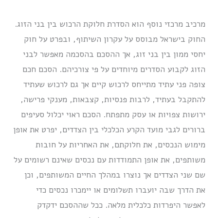
מרכיב מרכזי נוסף הוא הסדרת חלוקת הרכוש בין בני הזוג.
החוק בישראל מבוסס על עקרון השיתוף, ובפרט על חוק
יחסי ממון בין בני זוג, אך ההסכם בהסכמה מאפשר לבני
הזוג לקבוע הסדרים מיוחדים על פי צורכיהם. הסכם חכם
צופה פני עתיד מתייחס לרכוש קיים אך גם לרכוש שעתיד
להתקבל בעתיד, לרבות פנסיות, קצבאות, מענקי פרישה,
ירושות צפויות או עסק מתפתח. הסכם ראוי יכלול סעיפים
ברורים לגבי מועד הקרע הכלכלי בין הצדדים, יפרט את אופן
מימוש הנכסים, את חלוקתם, את האחריות על חובות
משותפים, את אופן התמודדות עם נכסים שאינם רשומים על
שם שני הצדדים אך נוצרו במהלך החיים המשותפים, וכן
את הדרך שבה יועברו תשלומים או יימכרו נכסים כדי
לאפשר היפרדות כלכלית מלאה. ככל שההסכם ידקדק