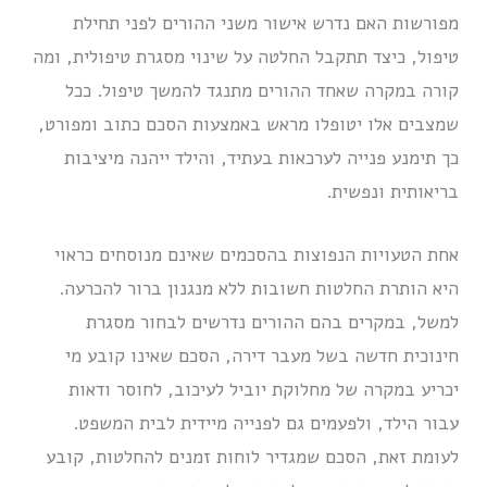
מפורשות האם נדרש אישור משני ההורים לפני תחילת
טיפול, כיצד תתקבל החלטה על שינוי מסגרת טיפולית, ומה
קורה במקרה שאחד ההורים מתנגד להמשך טיפול. ככל
שמצבים אלו יטופלו מראש באמצעות הסכם כתוב ומפורט,
כך תימנע פנייה לערכאות בעתיד, והילד ייהנה מיציבות
בריאותית ונפשית.
אחת הטעויות הנפוצות בהסכמים שאינם מנוסחים כראוי
היא הותרת החלטות חשובות ללא מנגנון ברור להכרעה.
למשל, במקרים בהם ההורים נדרשים לבחור מסגרת
חינוכית חדשה בשל מעבר דירה, הסכם שאינו קובע מי
יכריע במקרה של מחלוקת יוביל לעיכוב, לחוסר ודאות
עבור הילד, ולפעמים גם לפנייה מיידית לבית המשפט.
לעומת זאת, הסכם שמגדיר לוחות זמנים להחלטות, קובע