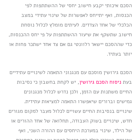
הסכם איכותי יקבע חישוב יחסי של ההשתתפות לפי
הכנסות, ואף יתייחס לאפשרות של שינוי עתידי במצב
הכלכלי של אחד הצדדים. לעיתים מומלץ לכלול נוסחת
חישוב שתשקף את שיעור ההשתתפות על פי יחס ההכנסות,
כדי שההסכם יישאר רלוונטי גם אם צד אחד ישתכר פחות או
יותר בעתיד.
הסכם גירושין מוסכם עם מנגנוני התאמה לשינויים עתידיים
בעת
ניסוח הסכם גירושין
, יש לקחת בחשבון כי נסיבות
החיים משתנות עם הזמן, ולכן נדרש לכלול מנגנונים
גמישים וברורים שיאפשרו התאמה למציאות עתידית.
שינויים בנסיבות החיים עשויים לכלול מעבר למקום מגורים
חדש, שינויים בשוק העבודה, תחלואה של אחד ההורים או
של הילד, שינוי במערכת היחסים עם ההורה השני, ואף