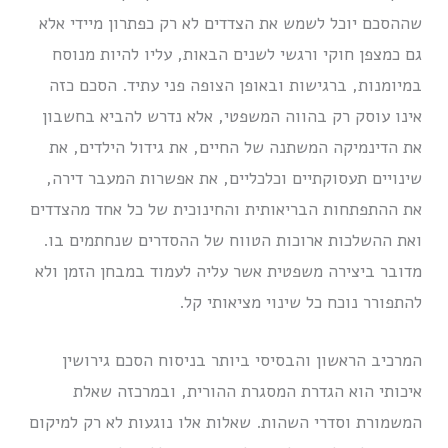
שההסכם יוכל לשמש את הצדדים לא רק כפתרון מיידי אלא
גם כמצפן חוקי ורגשי לשנים הבאות, עליו להיות מנוסח
במיומנות, ברגישות ובאופן הצופה פני עתיד. הסכם כזה
אינו עוסק רק בהווה המשפטי, אלא נדרש להביא בחשבון
את הדינמיקה המשתנה של החיים, את גידול הילדים, את
שינויים תעסוקתיים וכלכליים, את אפשרות המעבר דירה,
את ההתפתחות הבריאותית והחינוכית של כל אחד מהצדדים
ואת ההשלכות ארוכות הטווח של ההסדרים שנחתמים בו.
מדובר ביצירה משפטית אשר עליה לעמוד במבחן הזמן ולא
להתפורר נוכח כל שינוי מציאותי קל.
המרכיב הראשון והבסיסי ביותר בניסוח הסכם גירושין
איכותי הוא הגדרת המסגרת ההורית, ובמרכזה שאלת
המשמורת וסדרי השהות. שאלות אלו נוגעות לא רק למיקום