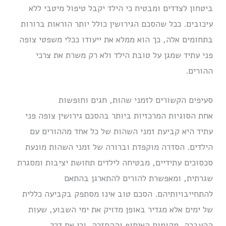
ביטחון לצדדים ומבטיח כי הילד יקבל טיפול מיטבי ללא
עיכובים. ככל שהסכם הגירושין כולל יותר הוראות ברורות
בתחומים אלה, כך הוא ממלא את ייעודו ככלי משפטי צופה
פני עתיד שמגן על טובת הילד ולא רק משרת את צרכי
ההורים.
סעיפים הקשורים לזמני שהות, חגים וחופשות
אחת הסוגיות המרכזיות ביותר בהסכם גירושין צופה פני
עתיד היא קביעת זמני השהות של כל אחד מההורים עם
הילדים. הסדרה מוקפדת וברורה של זמני השהות מונעת
סכסוכים עתידיים, מבטיחה לילדים תחושת יציבות ומסגרת
שגרתית, ומאפשרת להורים להתארגן בהתאם
להתחייבויותיהם. הסכם טוב אינו מסתפק בקביעה כללית
של ימים אלא מגדיר באופן מדויק את ימי השבוע, שעות
ההעברה, מקומות האיסוף וההחזרה, וכן את דרך