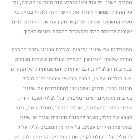
ההורה השני, כל עוד אינו מופרע סדר היום או השינה, וכי
על ההורה שמארח לעודד את הקשר הזה ולא להגבילו. כל
סעיף המאפשר שמירה על קשר תקין עם שני ההורים תורם
ישירות לרווחת הילד ולהצלחת ההסכם בטווח הארוך.
התמודדות עם שינויי נסיבות והגדרת מנגנון עדכון ההסכם
החיים שלאחר הגירושין דינמיים וכוללים שינויים תכופים
בנסיבות הכלכליות, הבריאותיות והמשפחתיות של ההורים
ושל הילדים. על כן, הסכם גירושין איכותי חייב לכלול
מנגנון ברור, מדויק ואפקטיבי להתמודדות עם שינויי
נסיבות מהותיים. שינוי נסיבות יכול לכלול מעבר דירה,
שינוי במצב התעסוקה, אובדן הכנסה, מחלה קשה, גיוס
לצבא של הילד, מעבר למסגרת חינוכית שונה או שינוי
בהעדפות הילדים עצמם. כל אחד מן המצבים הללו עלול
להשליך על היכולת לקיים את ההסדרים הקיימים. לכן, יש