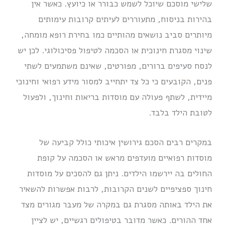
שלישי מוסכם שיוכל לשמש כבורר או כיועץ. כאשר אין
בהירות בניסוח, מתעוררים לעיתים קרובות עימותים
מיותרים סביב נושאים מהותיים כמו בחירת רופא מומחה,
שינוי מסגרת חינוכית או הסכמה לטיפול פסיכולוגי. לכן יש
לנסח סעיפים ברורים, מפורטים, שאינם משתמעים לשתי
פנים, הקובעים כי כל צד יתחייב למסור מידע רפואי וחינוכי
מיידית, לשתף פעולה עם מוסדות בריאות וחינוך, ולפעול
לטובת הילד בלבד.
במקרים רבים הסכם גירושין איכותי כולל קביעה של
מוסדות רפואיים מועדפים מראש או הסכמה על קופת
החולים בה יירשמו הילדים. ניתן גם להסכים על מוסדות
חינוך ספציפיים לשנים הקרובות, לרבות אפשרות להשאיר
את הילד באותה מסגרת גם במקרה של מעבר מגורים מצד
אחד ההורים. כאשר מדובר בטיפולים רגשיים, יש לציין