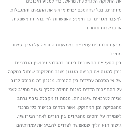
את החלוקה הלוגיסטית מראש, כדי למנוע חיכוכים
מיותרים. ככל שההסכם יפרט מראש את התנאים והמגבלות
למעבר מגורים, כך תימנע האפשרות לאי בהירות משפטית
או פרשנות סותרת.
מניעת סכסוכים עתידיים באמצעות הסכמה על הליך גישור
מחייב
בין הסעיפים החשובים ביותר בהסכמי גירושין מודרניים
ניתן למנות את קביעת מנגנון ישוב מחלוקות שיחול במקרה
של אי הסכמה עתידית בין ההורים. מנגנון זה מבוסס לרוב
על התחייבות הדדית לפנות תחילה להליך גישור מחייב לפני
פנייה לערכאות שיפוטיות. מגמה זו מקבלת גיבוי נרחב
מהפסיקה ומן המחוקק, אשר מזהים בגישור כלי מרכזי
לשמירה על יחסים מתפקדים בין הורים לאחר הגירושין.
גישור הוא הליך שמאפשר לצדדים להביע את עמדותיהם