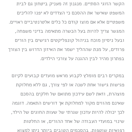
הקשר הזוגי הסתיים. מנגנון זה מעניק ביטחון גם לבית
המשפט שאישר את ההסכם כי הצדדים לא יפנו להליכים
משפטיים אלא אם מוצו קודם כל כלים אלטרנטיביים ראויים.
המגשר צריך להיות בעל הכשרה מתאימה בדיני משפחה,
ובעל ניסיון מוכח בניהול קונפליקטים רגישים בין הורים
פרודים, על מנת שההליך ישמר את האיזון הדרוש בין הצורך
בפתרון מהיר לבין ההגנה על צורכי הילדים.
במקרים רבים מומלץ לקבוע מראש מועדים קבועים לקיום
פגישות גישור אחת לשנה או לפי צורך, גם ללא מחלוקת
מוצהרת, וזאת לשם עידכון מתואם של חלקים בהסכם
שאינם מהווים מקור למחלוקת אך דורשים התאמה. דוגמה
לכך יכולה להיות עדכון שגרתי של שעות החוגים של הילד,
שינוי במועדי העבודה של אחד ההורים, או החלטות
רפואיות שוטפות. בהסכמים הטובים ביותר ניתן למצוא