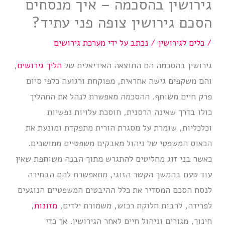
גירושין בהסכמה – איך מנסחים
הסכם גירושין צופה פני עתיד?
/
כלים לגירושין
/ נכתב על ידי
מערכת גירושים
גירושין בהסכמה הם התוצאה האידיאלית של
הליך גירושים
,
והם משקפים גישה אחראית, מפוקחת ורגועה כלפי סיום
פרק חיים משותף. ההסכמה מאפשרת לנהל את התהליך
כולו בדרך שאינה הרסנית, חוסכת עלויות נפשיות
וכלכליות, שומרת על מסגרת הורית מתפקדת ומונעת את
הכאוס המשפטי של ניהול מאבקים משפטיים ממושכים.
כאשר בני זוג מחליטים להתגרש מתוך הבנה משותפת שאין
עוד טעם בהמשך הקשר הזוגי, מתאפשרת להם הבחירה
לנסח הסכם המסדיר את כלל ההיבטים המשפטיים הנוגעים
לפרידה, לרבות חלוקת רכוש, משמורת ילדים,
מזונות
,
חינוך, מגורים וניהול חיים לאחר הגירושין. אך כדי