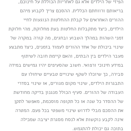
הפיזי של הילדים אלא גם לאחריות הכוללת על חינוכם,
בריאותם ורווחתם הכללית. ההסכם צריך לקבוע מיהם
ההורים האחראים על קבלת ההחלטות הנוגעות לחיי
הילדים, כיצד מתקבלות החלטות בעת מחלוקת, מהי חלוקת
זמני השהות במהלך השבוע ובחגים, מה קורה במקרה של
שינוי ביכולת של אחד ההורים לעמוד בזמנים, כיצד מתבצע
מעבר הילדים בין הבתים, והאם קיימת חובה לשיתוף
במידע חינוכי ורפואי. חשוב שהסעיפים יהיו גמישים במידה
סבירה, כך שיוכלו לשקף שינויים טבעיים שיחולו עם
התבגרות הילדים, שינוי מקום מגורים, או שינוי בסדרי
העבודה של ההורים. סעיף הכולל מנגנון בדיקה מחודשת
של ההסדר כל שנה או כל תקופה מוסכמת, מאפשר לתקן
את ההסכם מבלי לדרוש שינוי משפטי בכל פעם. המטרה
אינה לקבע נוקשות אלא לנסח מסגרת יציבה שמכילה
בתוכה גם יכולת להתגמש.