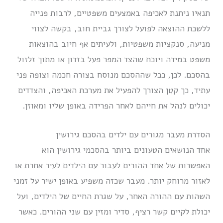
תנאיו ניתנת לאכיפה באמצעים משפטיים, לרבות פנייה
ללשכת ההוצאה לפועל לצורך גביית חוב, בקשה לצווי
מניעה, סנקציות משפטיות, ולעיתים אף חיוב בהוצאות
משפט במידה ויוכח שהצד המפר פעל בזדון או מתוך זלזול
בהסכם. לכן, ככל שההסכם מנוסח בצורה חכמה וצופה פני
עתיד, כך קטֵן הצורך להפעיל את מערכת האכיפה, והצדדים
יכולים לנהל את חייהם לאחר הפרידה באופן שליו ומאוזן.
הסדרת מעבר מגורים עם ילדים בהסכם גירושין
אחד הנושאים הטעונים ביותר בהסכמי גירושין הוא
האפשרות של אחד ההורים לעבור עם הילדים לעיר אחרת או
לאזור מרוחק יותר. מעבר שכזה משפיע באופן ישיר על זמני
השהות עם ההורה האחר, על שגרת החיים של הילדים, ועל
יכולת לקיים קשר רציף, סדיר ומזין עם שני ההורים. כאשר