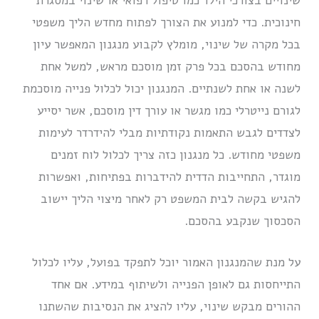
שינויים בצורכי הילד כמו טיפול רפואי או שינוי במסגרת
חינוכית. כדי למנוע את הצורך לפתוח מחדש הליך משפטי
בכל מקרה של שינוי, מומלץ לקבוע מנגנון המאפשר עיון
מחודש בהסכם בכל פרק זמן מוסכם מראש, למשל אחת
לשנה או אחת לשנתיים. המנגנון יכול לכלול פנייה מוסכמת
לגורם נייטרלי כמו מגשר או עורך דין מוסכם, אשר יסייע
לצדדים לגבש התאמות נקודתיות מבלי להידרדר לעימות
משפטי מחודש. כל מנגנון כזה צריך לכלול לוח זמנים
מוגדר, התחייבות הדדית להידברות בפתיחות, ואפשרות
להגיש בקשה לבית המשפט רק לאחר מיצוי הליך יישוב
הסכסוך שנקבע בהסכם.
על מנת שהמנגנון האמור יוכל לתפקד בפועל, עליו לכלול
התייחסות גם לאופן הפנייה ולשיתוף במידע. אם אחד
ההורים מבקש שינוי, עליו להציג את הנסיבות שהשתנו