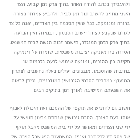
ולהעבירן בכתב להורה האחר בתוך פרק זמן קבוע. הצד
השני מחויב להשיב תוך זמן סביר, ולהביע עמדתו בצורה
ברורה ומנומקת. ככל שאין הסכמה בין הצדדים, יפנה כל צד
לגורם שנקבע לצורך יישוב הסכסוך, ובמידה ואין הכרעה
בתוך פרק הזמן המוגדר, תישמר זכות הגשה לבית המשפט.
הסדרה כזו מעניקה יציבות משפטית, שומרת על דינמיקה
תקינה בין ההורים, ומונעת שימוש לרעה בזכויות או
בחובות שהוסכמו. מנגנונים יעילים כאלה נחשבים לפתרון
המועדף במרבית הסכמי הגירושין המודרניים, וניתן לראות
את השפעתם המיטיבה לאורך זמן בתיקים רבים.
חשוב גם להדגיש את תוקפו של ההסכם ואת היכולת לאכוף
אותו בעת הצורך. הסכם גירושין שנחתם מרצון חופשי על
ידי שני הצדדים ומאושר על ידי בית המשפט מקבל תוקף
של פסק דין לכל דבר ועניין. המשמעות היא שכל הפרה של