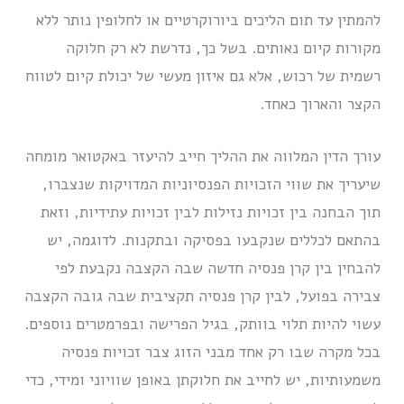
להמתין עד תום הליכים ביורוקרטיים או לחלופין נותר ללא
מקורות קיום נאותים. בשל כך, נדרשת לא רק חלוקה
רשמית של רכוש, אלא גם איזון מעשי של יכולת קיום לטווח
הקצר והארוך כאחד.
עורך הדין המלווה את ההליך חייב להיעזר באקטואר מומחה
שיעריך את שווי הזכויות הפנסיוניות המדויקות שנצברו,
תוך הבחנה בין זכויות נזילות לבין זכויות עתידיות, וזאת
בהתאם לכללים שנקבעו בפסיקה ובתקנות. לדוגמה, יש
להבחין בין קרן פנסיה חדשה שבה הקצבה נקבעת לפי
צבירה בפועל, לבין קרן פנסיה תקציבית שבה גובה הקצבה
עשוי להיות תלוי בוותק, בגיל הפרישה ובפרמטרים נוספים.
בכל מקרה שבו רק אחד מבני הזוג צבר זכויות פנסיה
משמעותיות, יש לחייב את חלוקתן באופן שוויוני ומידי, כדי