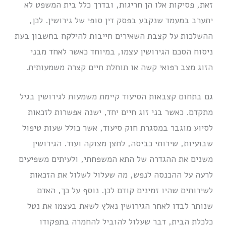
זאת, פסיקות אלו הן חריגות, ובדרך כלל בית המשפט לא
יתערב במעמד שנקבע בפסק דין סופי של גירושין. לכן,
ההשלכות על קצבת השאירים חייבות להילקח בחשבון בעת
ניסוח הסכם הגירושין עצמו, במיוחד כאשר לאחד מבני
הזוג מצב רפואי קשה או תוחלת חיים קצרה משמעותית.
גם בתחום קצבאות הסיעוד קיימת משמעות לגירושין בגיל
מתקדם. כאשר בני זוג חיים יחד, ישנה אפשרות לזכאות
לסיוע מוגבר במסגרת חוק סיעוד, אשר כולל שעות טיפול
שבועיות, שירותי כביסה, לחצן מצוקה ועוד. הגירושין
משנים את ההגדרה של התא המשפחתי, ולעיתים משפיעים
לרעה על ההכנסה לנפש, מה שעלול לשלול את הזכאות
לשירותים שהיו זמינים קודם לכן. נוסף על כך, האדם
שנותר לבדו לאחר הגירושין נאלץ לשאת בעצמו את נטל
כלכלת הבית, דבר שעלול להוביל להחמרה בתפקודו