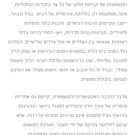
המשמעות של קביעת חלקו של כל צד בזכויות הכלכליות
אינה מסתכמת רק בחלוקה פורמלית של רכוש. בגיל מבוגר,
ייתכן שקיימים חובות רפואיים, חובות כלפי מוסדות
סיעודיים, תביעות נכות תלויות, ואף התחייבויות בלתי
רשומות שנעשו בין הצדדים או מול צדדים שלישיים. הסדרת
כלל המרכיבים הללו במסגרת הסכם הגירושין או פסק הדין
חשובה במיוחד, שכן כל השמטה עלולה לגרור הליך משפטי
עתידי, ובגיל זה כל עיכוב או חוסר ודאות מעלה את הסיכון
לפגיעה כלכלית ממשית.
מלבד החובה האקטוארית והמשפטית, קיימת גם אחריות
מוסרית של עורך הדין והצדדים לפעול ביושר ובהגינות.
גירושין בגיל מתקדם אינם מהווים תחרות על רווח, אלא
קרקע לחלוקה צודקת של חיי העבר. מערכת המשפט
בישראל מעודדת הסכמות הוגנות שאינן מתמקדות