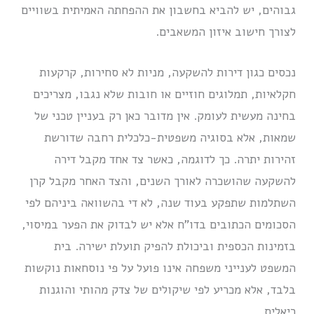
גבוהים, יש להביא בחשבון את ההפחתה האמיתית בשוויים
לצורך חישוב איזון המשאבים.
נכסים כגון דירות להשקעה, מניות לא סחירות, קרקעות
חקלאיות, תמלוגים חוזיים או חובות שלא נגבו, מצריכים
בחינה מעשית לעומק. אין מדובר כאן רק בעניין טכני של
שמאות, אלא בסוגיה משפטית-כלכלית רחבה שדורשת
זהירות יתרה. כך לדוגמה, כאשר צד אחד מקבל דירה
להשקעה שהושכרה לאורך השנים, והצד האחר מקבל קרן
השתלמות שתפקע בעוד שנה, לא די בהשוואה ביניהם לפי
הסכומים הכתובים בדו”ח אלא יש לבדוק את הפער במיסוי,
בזמינות הכספית וביכולת להפיק תועלת ישירה. בית
המשפט לענייני משפחה אינו פועל על פי נוסחאות נוקשות
בלבד, אלא מכריע לפי שיקולים של צדק מהותי והוגנות
ריאלית.