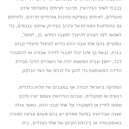
בכבוד לאחר הגירושין. מדובר לעיתים בתשלומי איזון
מוגדלים, לעיתים בפסיקת מזונות אזרחיים חריגים, ולעיתים
גם בהחלטות המורות על עיכוב בפירוק שיתוף בנכסים, כדי
לאפשר לצד הפגיע להיערך למצבו החדש. כך, למשל,
במקרים בהם אחד מבני הזוג נדרש לטיפול סיעודי קבוע
בבית, ובשל כך אינו יכול לעבור לדירה שכורה או להתגורר
לבד, ייתכן שבית המשפט יורה על השהיית הליכי מכירת
הדירה המשותפת כדי להגן על זכותו של הצד הנזקק.
הפסיקה בישראל הכירה אף במצבים של תלות כלכלית,
רגשית או תפקודית, שבהם הגירושין עצמם יצרו סיכון
ממשי לחייו או לתפקודו של אחד מבני הזוג. כאשר עולה
טענה שגירושין במועד מסוים יש בהם משום פגיעה חמורה
באוטונומיה או ביכולת הקיום של אחד הצדדים, בית