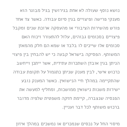
נושא נוסף שעולה לא אחת בגירושין בגיל מבוגר הוא
מענקי פרישה ופיצויים בגין סיום עבודה. כאשר צד אחד
פורש מהשירות הציבורי או מהעסקה ארוכת שנים ומקבל
פיצויים בסכומים גבוהים, עלול להתעורר ויכוח האם
סכומים אלו שייכים לו בלבד או שמא הם חלק מהמאזן
המשותף. הפסיקה בישראל קבעה כי יש להבחין בין פיצוי
הניתן בגין אובדן השתכרות עתידית, אשר ייתכן וייחשב
כרכוש אישי, לבין מענק שניתן כתגמול על תקופת עבודה
שהתקיימה במהלך חיי הנישואין. כאשר המענק נובע
ישירות משנות נישואין ממושכות, ומחליף למעשה את
הפנסיה שנצברה, קיימת חזקה משפטית שלפיה מדובר
ברכוש משותף לכל דבר ועניין.
מיסוי החל על נכסים שנמכרים או נמשכים במהלך איזון