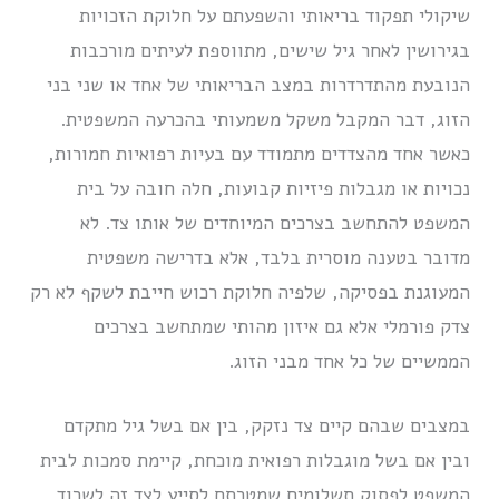
שיקולי תפקוד בריאותי והשפעתם על חלוקת הזכויות
בגירושין לאחר גיל שישים, מתווספת לעיתים מורכבות
הנובעת מהתדרדרות במצב הבריאותי של אחד או שני בני
הזוג, דבר המקבל משקל משמעותי בהכרעה המשפטית.
כאשר אחד מהצדדים מתמודד עם בעיות רפואיות חמורות,
נכויות או מגבלות פיזיות קבועות, חלה חובה על בית
המשפט להתחשב בצרכים המיוחדים של אותו צד. לא
מדובר בטענה מוסרית בלבד, אלא בדרישה משפטית
המעוגנת בפסיקה, שלפיה חלוקת רכוש חייבת לשקף לא רק
צדק פורמלי אלא גם איזון מהותי שמתחשב בצרכים
הממשיים של כל אחד מבני הזוג.
במצבים שבהם קיים צד נזקק, בין אם בשל גיל מתקדם
ובין אם בשל מוגבלות רפואית מוכחת, קיימת סמכות לבית
המשפט לפסוק תשלומים שמטרתם לסייע לצד זה לשרוד