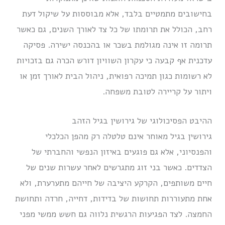
בחישובים מתמטיים בלבד, אלא מבוססות על שיקול דעת
רחב, הכולל את תרומתו של כל צד לאורך השנים, גם כאשר
תרומה זו אינה מגולמת בשכר או בהכנסה ישירה. פסיקה
עדכנית אף קבעה כי עקרון השוויון דורש הכרה גם בזכויות
לא רשומות כגון תמיכה רפואית, ניהול הבית לאורך זמן או
ויתור על קריירה לטובת משפחה.
ההיבט הפסיכולוגי של גירושין בגיל הזהב
גירושין בגיל מאוחר אינם טלטלה רק מהפן הכלכלי
והפנסיוני, אלא גם פוגעים באיזון הנפשי והחברתי של
הצדדים. כאשר בני זוג מתגרשים לאחר עשרות שנים של
חיים משותפים, הקרקע היציבה של חייהם מתערערת, ולא
אחת מתעוררות תחושות של בדידות, דחייה, חרדה ותחושת
החמצה. לצד הפגיעות הרגשית נלווה גם חשש ממשי מפני