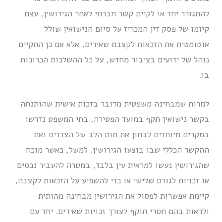
להתגורר יחד או לקיים קשר חברתי לאחר הגירושין, עצם
קיומו של פסק דין המכריז על סיום הנישואין שולל
אוטומטית את הזכאות לקצבת שאירים, אלא אם כן התקיים
נוהל של ידועים בציבור מחדש, על כל ההשלכות הכרוכות
בו.
למרות שמבחינה משפטית מדובר בזכות אישית שהותנתה
בקשר נישואין תקף במועד הפטירה, בתי המשפט נדרשו
במקרים מיוחדים לבחון את תום הלב של הצדדים ואת
ההקשר הכללי שבו בוצעו הגירושין. למשל, כאשר מוכח
שהגירושין נעשו למראית עין בלבד, במטרה להעביר נכסים
או זכויות לגורם שלישי או כדי להשפיע על הזכאות לקצבה,
קיימת אפשרות לפסול את הגירושין מבחינה מהותית
ולראות בהם חסרי תוקף לצורך זכויות שאירים. יחד עם