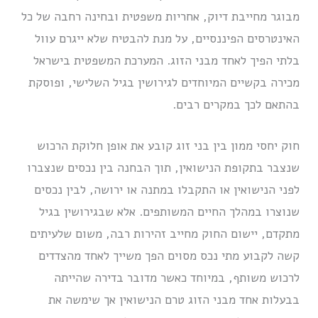
מבוגר מחייבת דיוק, אחריות משפטית ובחינה רחבה של כל
האינטרסים הפיננסיים, על מנת להבטיח שלא ייגרם עוול
בלתי הפיך לאחד מבני הזוג. המערכת המשפטית בישראל
מכירה בקשיים המיוחדים לגירושין בגיל השלישי, ופוסקת
בהתאם לכך במקרים רבים.
חוק יחסי ממון בין בני זוג קובע את אופן חלוקת הרכוש
שנצבר בתקופת הנישואין, תוך הבחנה בין נכסים שנצברו
לפני הנישואין או התקבלו במתנה או ירושה, לבין נכסים
שנוצרו במהלך החיים המשותפים. אלא שבגירושין בגיל
מתקדם, יישום החוק מחייב זהירות רבה, משום שלעיתים
קשה לקבוע מתי נכס מסוים הפך משייך לאחד מהצדדים
לרכוש משותף, במיוחד כאשר מדובר בדירה שהייתה
בבעלות אחד מבני הזוג טרם הנישואין אך שימשה את