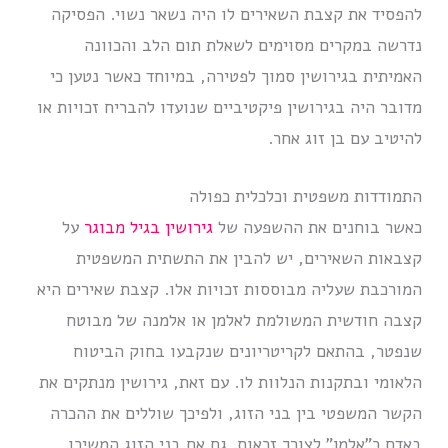
להפסיד את קצבת השאירים לו היה נשאר נשוי. הפסיקה
נדרשה במקרים מסוימים לשאלת תום הלב והכוונה
האמיתית בגירושין סמוך לפטירה, במיוחד כאשר נטען כי
מדובר היה בגירושין פיקטיביים שנועדו להבריח זכויות או
להיטיב עם בן זוג אחר.
התמודדות משפטית וכלכלית כפולה
כאשר בוחנים את ההשפעה של
גירושין בגיל מבוגר
על
קצבאות השאירים, יש להבין את התשתית המשפטית
המורכבת שעליה מבוססות זכויות אלו. קצבת שאירים היא
קצבה חודשית המשולמת לאלמן או אלמנה של מבוטח
שנפטר, בהתאם לקריטריונים שנקבעו בחוק הביטוח
הלאומי ובתקנות הנלוות לו. עם זאת, גירושין מנתקים את
הקשר המשפטי בין בני הזוג, ולפיכך שוללים את ההכרה
באדם כ”אלמן” לצורך זכאות. גם אם בני הזוג המשיכו