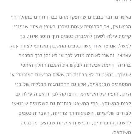
כאשר מדובר בנכסים שהופקו מהם כבר רווחים במהלך חיי
הנישואין, אך הסכומים עצמם נצרכו באופן שאינו שוויוני,
קיימת עילה לטעון להעברת כספים תוך חוסר איזון. כך
למשל, אם צד אחד משך כספים מחשבון משותף לצורך עסק
עצמאי, והשני לא היה מודע לכך או לא נתן לכך הסכמה
ברורה, קיימת אפשרות לבקש את השבת החלק היחסי
שנצרך. במצב זה לא נבחנת רק שאלת הרישום הפורמלי או
המסמכים הבנקאיים, אלא גם ההתנהגות הכללית של בני
הזוג, אופיו של השימוש, ההצדקה לכך והאם הועילה גם
לבית המשותף. בתי המשפט בוחנים גם תשלומים שבוצעו
לצדדים שלישיים, השקעות חד צדדיות, העברות כספים
לחשבונות פרטיים, ורכישות אישיות שבוצעו מהכנסה
משותפת.