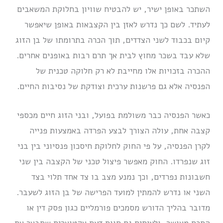
השתכר באופן ישיר, יש להבטיח שוויון בחלוקת המשאבים
לעתיד. לשם כך נדרש לאזן בין הקצבאות באופן שיאפשר
קיום בכבוד לשני הצדדים, תוך הכרה בתרומתו של בן הזוג
שלא עבד בשכר מחוץ לבית אך תרם רבות באופנים אחרים.
ההכרה בזכויות אלו מחייבת לא רק חלוקה טכנית של
הפנסיה אלא גם פרשנות ערכית וצודקת של נסיבות החיים.
כאשר הפנסיה כבר משולמת בפועל, ובני הזוג חיים מכספי
קצבה אחת, עולה הצורך לבצע הפרדה באמצעות פנייה
לקרן הפנסיה, על פי החוק לחלוקת חיסכון פנסיוני בין בני
זוג שנפרדו. החוק מאפשר פיצול טכני של הקצבה בין שני
חשבונות נפרדים, וכך נמנע מצב בו צד אחד תלוי בצד
השני או נדרש להמתין למועד הפרישה של בן הזוג לשעבר.
מדובר בהליך הדורש מסמכים פורמליים כגון פסק דין או