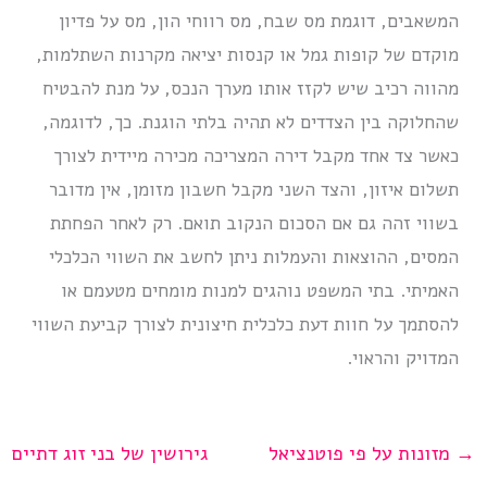
המשאבים, דוגמת מס שבח, מס רווחי הון, מס על פדיון
מוקדם של קופות גמל או קנסות יציאה מקרנות השתלמות,
מהווה רכיב שיש לקזז אותו מערך הנכס, על מנת להבטיח
שהחלוקה בין הצדדים לא תהיה בלתי הוגנת. כך, לדוגמה,
כאשר צד אחד מקבל דירה המצריכה מכירה מיידית לצורך
תשלום איזון, והצד השני מקבל חשבון מזומן, אין מדובר
בשווי זהה גם אם הסכום הנקוב תואם. רק לאחר הפחתת
המסים, ההוצאות והעמלות ניתן לחשב את השווי הכלכלי
האמיתי. בתי המשפט נוהגים למנות מומחים מטעמם או
להסתמך על חוות דעת כלכלית חיצונית לצורך קביעת השווי
המדויק והראוי.
→
מזונות על פי פוטנציאל
גירושין של בני זוג דתיים