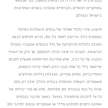
קוגניטיבית ואף הידרדרות רפואית מואצת, כפי שנמצא
במחקרים רפואיים-חברתיים שנערכו בשנים האחרונות
בישראל ובעולם.
חישוב שווי כלכלי אמיתי של נכסים והשלכות המיסוי
במסגרת הליך גירושין לאחר גיל 60, נדרש לעיתים לבצע
הערכה כלכלית מדוקדקת של כלל הנכסים שנצברו במהלך
הנישואין. הערכה זו אינה יכולה להסתמך אך ורק על השווי
הנקוב של כל רכיב, אלא מחייבת התייחסות מעשית לסכום
שיישאר בידי כל אחד מבני הזוג לאחר קיזוז הוצאות,
התחייבויות, מסים צפויים, מגבלות נזילות ואילוצים
משפטיים. השאלה העומדת בבסיס ההליך אינה רק כמה
שווה כל נכס בנקודת זמן מסוימת, אלא גם מהי יכולתו של
כל צד ליהנות מהתמורה בפועל. כאשר מדובר בנכסים
שאינם ניתנים למימוש מיידי או שנמכרים בכפוף לחיובי מס