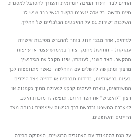
החיים לבד, העדר תמיכה יומיומית והצורך להסתגל למסגרת
חיים חדשה. כל אלה יוצרים הקשר רגשי כבד שיש לו
השלכות ישירות גם על ההיבטים הכלכליים של ההליך.
לעיתים, אחד מבני הזוג בוחר להתגרש מסיבות אישיות
עמוקות – תחושת מחנק, צורך במימוש עצמי או עייפות
מהקשר. הצד השני, לעומתו, אינו מקבל את הגירושין
מרצון ומתקשה להשלים עם ההחלטה. כאשר מתווספות לכך
בעיות בריאותיות, בדידות חברתית או דחייה מצד הילדים
המשותפים, נוצרת לעיתים קרקע לפעולה מתוך נקמנות או
רצון “להעניש” את הצד היוזם. תופעה זו מוכרת היטב
למערכת המשפט ונדרשת לכך רגישות שיפוטית גבוהה מצד
הדיינים והשופטים.
על מנת להתמודד עם האתגרים הרגשיים, הפסיקה הכירה