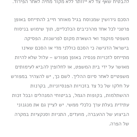
להבטיח שאף צד לא ייוותר ללא מקור מחיה לאחר הפירוד.
הסכם גירושין שמנוסח בגיל מאוחר חייב להתייחס באופן
פרטני לכל אחד מהרכיבים הכלכליים, תוך שימוש בניסוח
משפטי מוקפד ואי השארת מקום לפרשנות. הפסיקה
בישראל הדגישה כי הסכם כוללני מדי או הסכם שאינו
מתייחס לזכויות פנסיה באופן מפורש – עלול שלא להיות
מאושר על ידי בית המשפט, או לחלופין להביא לעימותים
משפטיים לאחר סיום ההליך. לשם כך, יש להצהיר במפורש
על חלקו של כל צד בזכויות הפנסיוניות, בקרנות
ההשתלמות, בקופות הגמל, בביטוחי המנהלים ובכל זכות
עתידית בעלת ערך כלכלי ממשי. יש לציין גם את מנגנוני
הביצוע של ההעברה, מועדים, התניות וסנקציות במקרה
של הפרה.