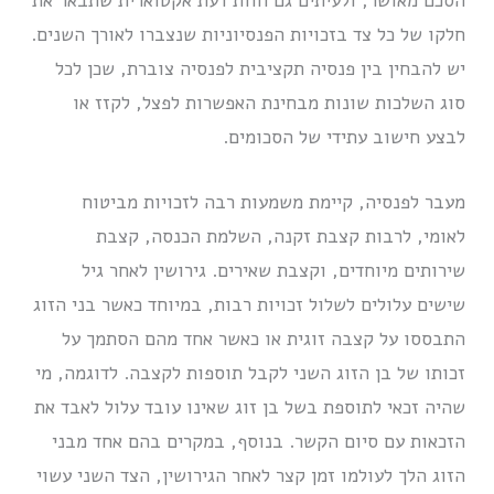
הסכם מאושר, ולעיתים גם חוות דעת אקטוארית שתבאר את
חלקו של כל צד בזכויות הפנסיוניות שנצברו לאורך השנים.
יש להבחין בין פנסיה תקציבית לפנסיה צוברת, שכן לכל
סוג השלכות שונות מבחינת האפשרות לפצל, לקזז או
לבצע חישוב עתידי של הסכומים.
מעבר לפנסיה, קיימת משמעות רבה לזכויות מביטוח
לאומי, לרבות קצבת זקנה, השלמת הכנסה, קצבת
שירותים מיוחדים, וקצבת שאירים. גירושין לאחר גיל
שישים עלולים לשלול זכויות רבות, במיוחד כאשר בני הזוג
התבססו על קצבה זוגית או כאשר אחד מהם הסתמך על
זכותו של בן הזוג השני לקבל תוספות לקצבה. לדוגמה, מי
שהיה זכאי לתוספת בשל בן זוג שאינו עובד עלול לאבד את
הזכאות עם סיום הקשר. בנוסף, במקרים בהם אחד מבני
הזוג הלך לעולמו זמן קצר לאחר הגירושין, הצד השני עשוי