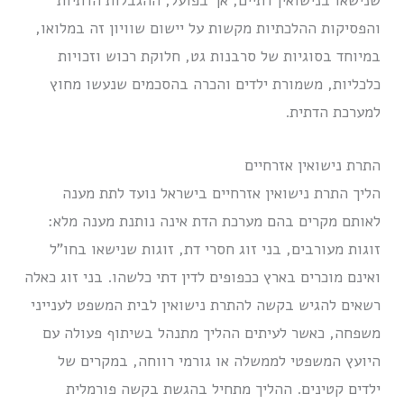
שנישאו בנישואין דתיים, אך בפועל, ההגבלות הדתיות
והפסיקות ההלכתיות מקשות על יישום שוויון זה במלואו,
במיוחד בסוגיות של סרבנות גט, חלוקת רכוש וזכויות
כלכליות, משמורת ילדים והכרה בהסכמים שנעשו מחוץ
למערכת הדתית.
התרת נישואין אזרחיים
הליך התרת נישואין אזרחיים בישראל נועד לתת מענה
לאותם מקרים בהם מערכת הדת אינה נותנת מענה מלא:
זוגות מעורבים, בני זוג חסרי דת, זוגות שנישאו בחו”ל
ואינם מוכרים בארץ ככפופים לדין דתי כלשהו. בני זוג כאלה
רשאים להגיש בקשה להתרת נישואין לבית המשפט לענייני
משפחה, כאשר לעיתים ההליך מתנהל בשיתוף פעולה עם
היועץ המשפטי לממשלה או גורמי רווחה, במקרים של
ילדים קטינים. ההליך מתחיל בהגשת בקשה פורמלית