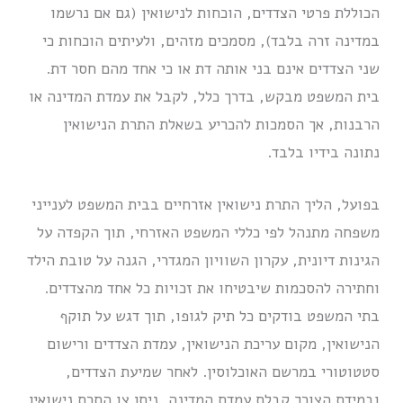
הכוללת פרטי הצדדים, הוכחות לנישואין (גם אם נרשמו
במדינה זרה בלבד), מסמכים מזהים, ולעיתים הוכחות כי
שני הצדדים אינם בני אותה דת או כי אחד מהם חסר דת.
בית המשפט מבקש, בדרך כלל, לקבל את עמדת המדינה או
הרבנות, אך הסמכות להכריע בשאלת התרת הנישואין
נתונה בידיו בלבד.
בפועל, הליך התרת נישואין אזרחיים בבית המשפט לענייני
משפחה מתנהל לפי כללי המשפט האזרחי, תוך הקפדה על
הגינות דיונית, עקרון השוויון המגדרי, הגנה על טובת הילד
וחתירה להסכמות שיבטיחו את זכויות כל אחד מהצדדים.
בתי המשפט בודקים כל תיק לגופו, תוך דגש על תוקף
הנישואין, מקום עריכת הנישואין, עמדת הצדדים ורישום
סטטוטורי במרשם האוכלוסין. לאחר שמיעת הצדדים,
ובמידת הצורך קבלת עמדת המדינה, ניתן צו התרת נישואין