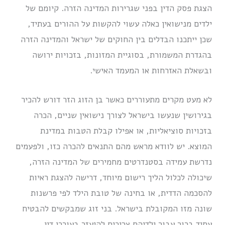
הצגת פסק הדין בפני שגרירות המדינה הזרה. קיומם של
ילדים מנישואין כאלה עשוי להקשות על ההורים בעתיד,
שכן ייתכנו הבדלים בין החוקים של ישראל והמדינה הזרה
בהגדרת המשמורת, בסוגיית המזונות, בזכויות ירושה
ובשאלת האזרחות או המעמד האישי.
לא מעט מקרים מתעוררים כאשר בן הזוג הזר דורש להכיר
בגירושין שנעשו בישראל לצורך נישואין שניים, הכרה
בזכויות סוציאליות, או אפילו קבלת הטבות במדינת
המוצא. יש לוודא מראש מהם התנאים להכרה כזו, ולפעמים
נדרשת עמידה בסטנדרטים מחמירים של המדינה הזרה,
שיכולה לכלול הליך רישום מיוחד, דרישה להצגת ראיות
להסכמה הדדית, או בחינה של טובת הילד לפי פרשנות
שונה מזו המקובלת בישראל. בני זוג שמבקשים להבטיח
עתיד ברור עבור ילדיהם צריכים להיעזר בעורכי דין