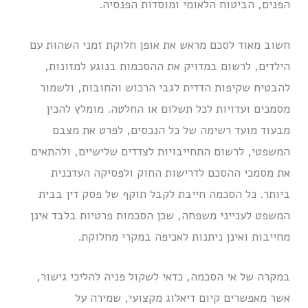
הפנים, הביטוח הלאומי ומוסדות הפנסיה.
חשוב מאוד לסכם מראש את אופן חלוקת זמני השהות עם
הילדים, לרשום במדויק את ההסכמות בנוגע למזונות,
להבטיח שקיפות הדדית לגבי הרכוש והחובות, ולשמור
מסמכים ועדויות לכל תשלום או החלטה. מומלץ להכין
מבעוד מועד רשימה של כל הנכסים, לפרט את מצבם
המשפטי, לרשום התחייבויות לצדדים שלישיים, ולהתאים
את מסמכי ההסכם לדרישות החוק ולפסיקה העדכנית
ביותר. כל הסכמה חייבת לקבל תוקף של פסק דין בבית
המשפט לענייני משפחה, שכן הסכמות פרטיות בלבד אינן
מחייבות ואינן ניתנות לאכיפה במקרי מחלוקת.
במקרה של אי הסכמה, כדאי לשקול פניה להליכי גישור,
אשר מאפשרים קיום דיאלוג מקצועי, שמירה על