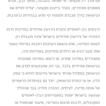
עם עורך דין מקצועי. מי שפועל בתבונה, מתעד נכון, מגיש
מסמכים מסודרים, ונעזר בייעוץ מקצועי, יצליח לסיים את
הנישואין בדרך מכבדת ולפתוח דף חדש בבהירות וביציבות.
היבטים בין-לאומיים והכרת גירושין אזרחיים במדינות זרות
הסוגיה של גירושין אזרחיים בישראל אינה מוגבלת רק
לשטח המדינה, אלא נושאת השלכות רחבות במיוחד כאשר
אחד מבני הזוג או הילדים מחזיקים באזרחות זרה,
מתגוררים במדינה אחרת, או נישאו במדינה שמוכרת
בנישואין אזרחיים בלבד. בני זוג שמבקשים לפרק את
הנישואין במסלול אזרחי בישראל נדרשים לוודא כי פסק
הדין, או צו התרת הנישואין, יוכר גם במוסדות הרשמיים
של אותה מדינה. לעיתים, ההכרה תלויה בכך שההליך
שנעשה בישראל יעמוד בסטנדרטים הבין-לאומיים
המקובלים, לרבות תרגום נוטריוני, אישור אפוסטיל או