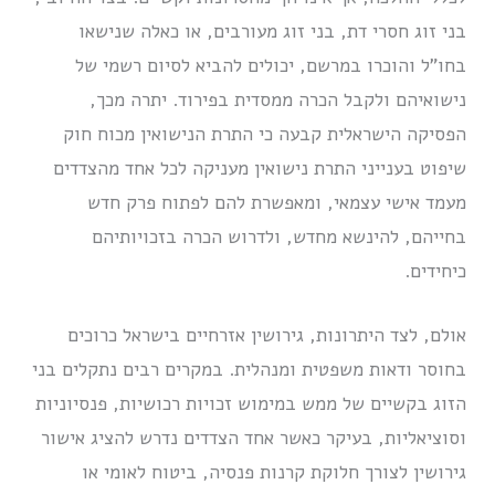
בני זוג חסרי דת, בני זוג מעורבים, או כאלה שנישאו
בחו”ל והוכרו במרשם, יכולים להביא לסיום רשמי של
נישואיהם ולקבל הכרה ממסדית בפירוד. יתרה מכך,
הפסיקה הישראלית קבעה כי התרת הנישואין מכוח חוק
שיפוט בענייני התרת נישואין מעניקה לכל אחד מהצדדים
מעמד אישי עצמאי, ומאפשרת להם לפתוח פרק חדש
בחייהם, להינשא מחדש, ולדרוש הכרה בזכויותיהם
כיחידים.
אולם, לצד היתרונות, גירושין אזרחיים בישראל כרוכים
בחוסר ודאות משפטית ומנהלית. במקרים רבים נתקלים בני
הזוג בקשיים של ממש במימוש זכויות רכושיות, פנסיוניות
וסוציאליות, בעיקר כאשר אחד הצדדים נדרש להציג אישור
גירושין לצורך חלוקת קרנות פנסיה, ביטוח לאומי או