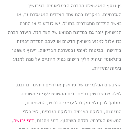
פן נוסף הוא שאלת ההכרה הבינלאומית בגירושין
האזרחיים. במקרים בהם אחד הצדדים הוא אזרח זר, או
כאשר הילדים מתגוררים בחו”ל, יש לוודא כי צו התרת
הנישואין יוכר גם במדינת המוצא של הצד הזר. היעדר הכרה
כזו עלול למנוע נישואין חדשים או לעכב הסדרת זכויות
בירושה, בביטוח לאומי ובמערכת הבריאות. ייעוץ משפטי
בינלאומי וניהול הליך רישום כפול חיוניים על מנת למנוע
בעיות עתידיות.
ההיבטים הכלכליים של גירושין אזרחיים דומים, ברובם,
לאלה שבגירושין דתיים. בית המשפט לענייני משפחה
מוסמך לדון ולפסוק בכל ענייני הרכוש, המשמורת,
המזונות, חלוקת הפנסיה וחלוקת הנכסים, לפי כללי
המשפט האזרחי: חזקת השיתוף, דיני מתנות,
דיני ירושה
,