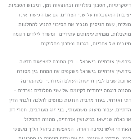
דיסקרטיות, חסכון בעלויות ובהוצאות זמן, וגיבוש הסכמות
יציבות המקובלות על שני הצדדים. גם אם הגישור אינו
מצליח, עצם הניסיון מגביר את הסיכוי להגיע להחלטות
מושכלות, מפחית עימותים עתידיים, ומשדר לילדים דוגמה
חיובית של אחריות, בגרות ופתרון מחלוקות.
גירושין אזרחיים בישראל – בין מסורת למציאות חדשה
גירושין אזרחיים בישראל משקפים את המתח בין מסורת
ארוכת שנים לבין דרישות העולם המודרני, כשהמדינה
מהווה דוגמה ייחודית לקיומם של שני מסלולים נפרדים –
דתי ואזרחי. בעוד מרבית הזוגות כפופים להלכה ולבתי הדין
הדתיים, עבור מיעוט משמעותי, בני זוג מעורבים, חסרי דת
או כאלה שנישאו בנישואין אזרחיים, מהווה המסלול
האזרחי אלטרנטיבה ראויה, המאפשרת ניהול הליך משפטי
הוגן, מודרני ושוויוני, גם אם עדיין קיימים בו חסרונות