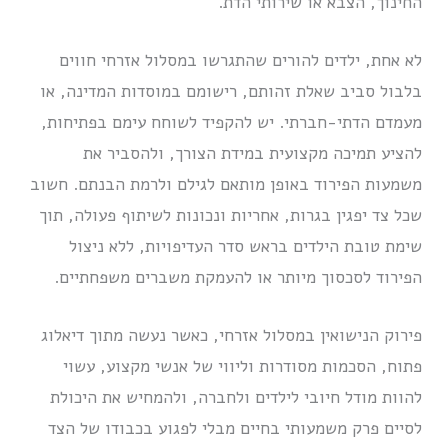
החינוך, הצבא או שירותי הדת.
לא אחת, ילדים להורים שהתגרשו במסלול אזרחי חווים
בלבול סביב שאלת זהותם, רישומם במוסדות המדינה, או
מעמדם הדתי-חברתי. יש להקפיד לשוחח עימם בפתיחות,
להציע תמיכה מקצועית במידת הצורך, ולהסביר את
משמעות הפירוד באופן מותאם לגילם ולרמת הבנתם. חשוב
שכל צד יפגין בגרות, אחריות ונכונות לשיתוף פעולה, תוך
שימת טובת הילדים בראש סדר העדיפויות, ללא ניצול
הפירוד לסכסוך מיותר או להעמקת משברים משפחתיים.
פירוק הנישואין במסלול אזרחי, כאשר נעשה מתוך דיאלוג
פתוח, הסכמות מסודרות וליווי של אנשי מקצוע, עשוי
להוות מודל חיובי לילדים ולחברה, ולהמחיש את היכולת
לסיים פרק משמעותי בחיים מבלי לפגוע בכבודו של הצד