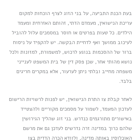
בעת הכנת התביעה, על בני הזוג לצרף הוכחות למקום
עריכת הנישואין, מעמדם הדתי, זהותם האזרחית ומעמד
הילדים. כל טעות בפרטים או חוסר במסמכים עלול להוביל
לעיכוב ממושך ואף לדחיית הבקשה. יש להקפיד על ניסוח
ברור של ההסכמות בנוגע לרכוש, למשמורת, למזונות ולכל
נושא מהותי אחר, שכן פסק דין של בית המשפט לענייני
משפחה מחייב ובלתי ניתן לערעור, אלא במקרים חריגים
בלבד.
לאחר קבלת צו התרת הנישואין, יש לפנות לרשויות הרישום
לעדכון המעמד, לשמור על מסמכים מקוריים ולהצטייד
באישורים מתורגמים כנדרש. בני זוג שהליך הגירושין
שלהם כרוך במדינה זרה נדרשים לעדכן גם את מרשם
האוכלוסין באותה מדינה, ולוודא הכרה הדדית בצו