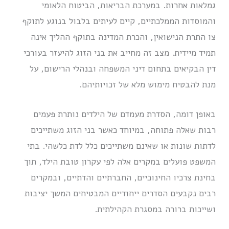
גמלאות אחרות. במערכת הבריאות, הביטוח הלאומי
והמוסדות הממלכתיים, קיים לעיתים בלבול בנוגע לתוקף
צו התרת הנישואין, והכרת המדינה בתוקף ההליך אינה
תמיד מיידית. מצב זה מחייב את בני הזוג להיעזר בעורכי
דין הבקיאים בתחום דיני המשפחה ובנהלי הרישום, על
מנת להבטיח מימוש מלא של זכויותיהם.
באופן דומה, הסדרת מעמדם של הילדים נותרת פעמים
רבות שאלה פתוחה, במיוחד כאשר בני הזוג משתייכים
לדתות שונות או שאינם משתייכים כלל לדת כלשהי. בתי
המשפט פועלים במקרים אלה לפי עקרון טובת הילד, תוך
בחינת צרכיו החינוכיים, החברתיים והדתיים, ובמקרים
רבים נקבעים הסדרים ייחודיים המבטיחים המשך יציבות
ושייכות ברורה במסגרת הקהילתית.