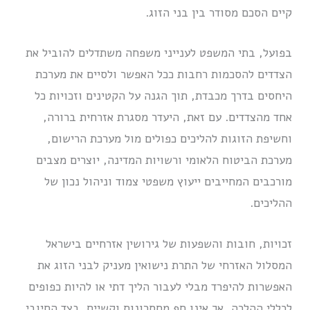
קיים הסכם מסודר בין בני הזוג.
בפועל, בתי המשפט לענייני משפחה משתדלים להוביל את
הצדדים להסכמות רחבות ככל האפשר ולסיים את מערכת
היחסים בדרך מכבדת, תוך הגנה על הקטינים וזכויות כל
אחד מהצדדים. עם זאת, היעדר מסגרת אזרחית ברורה,
וחשיפת הזוגות להליכים כפולים מול מערכת הרישום,
מערכת הביטוח הלאומי ורשויות המדינה, יוצרים מצבים
מורכבים המחייבים ייעוץ משפטי צמוד וניהול נכון של
ההליכים.
זכויות, חובות והשפעות של גירושין אזרחיים בישראל
המסלול האזרחי של התרת נישואין מעניק לבני הזוג את
האפשרות להיפרד מבלי לעבור הליך דתי או להיות כפופים
לכללי ההלכה, אך אינו חף מחסרונות וקשיים. בצד החיובי,