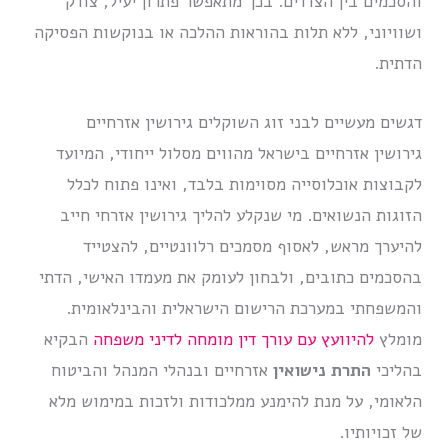
והסכמים בין הצדדים. בכך מתאפשר פתרון יעיל, צודק
ושוויוני, ללא תלות בהוראות ההלכה או בנוקשות הפסיקה
הדתית.
דגשים מעשיים לבני זוג השוקלים גירושין אזרחיים
גירושין אזרחיים בישראל מהווים מסלול ייחודי, המיועד
לקבוצות אוכלוסייה מסוימות בלבד, ואינו פתוח לכלל
הזוגות הנשואים. מי שנקלע להליך גירושין אזרחי חייב
להיערך מראש, לאסוף מסמכים רלוונטיים, להצטייד
בהסכמים כתובים, ולבחון לעומק את מעמדו האישי, הדתי
והמשפחתי במערכת הרישום הישראלית והבינלאומית.
מומלץ
להיוועץ עם עורך דין מומחה לדיני משפחה
הבקיא
בהליכי
התרת נישואין
אזרחיים ובנהלי המנהל והביטוח
הלאומי, על מנת להימנע ממלכודות ולזכות במימוש מלא
של זכויותיו.