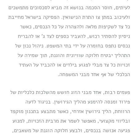
לעיתים, חוסר הסכמה בנושא זה מביא לסכסוכים מתמשכים
ולעיכוב במתן צו התרת הנישואין. הפסיקה בישראל מחייבת
כל צד לשקיפות מלאה ולהצהרה על כל הנכסים, כאשר
ניסיון להסתיר רכוש, להעביר כספים לצד ג’ או להבריח
נכסים נתפס בחומרה על ידי בתי המשפט. ניהול נכון של
התהליך יבטיח חלוקה שוויונית והוגנת, תוך שמירה על
זכויות כל צד מבלי לפגוע בילדים או להכביד על העתיד
הכלכלי של אף אחד מבני המשפחה.
פעמים רבות, אחד מבני הזוג חושש מהשלכות כלכליות של
פירוד ומנסה להימנע מהליך הגירושין. בניגוד לדעה
הרווחת, הליך גירושין אזרחי, כאשר מתבצע בתכנון מוקפד
ובליווי מקצועי, מאפשר לשמר את מרבית הזכויות, למנוע
פגיעה אנושה בנכסים, ולבצע חלוקה הוגנת של משאבים,