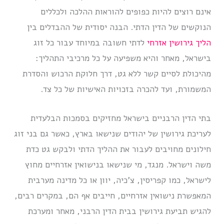
אינם רוצים להיות כפופים להוראות ההלכה ולכללים
הנוקשים של הדין הדתי. הבנה יסודית של ההבדלים בין
הליך גירושין אזרחי
לדתי חשובה במיוחד עבור כל זוג
בישראל, מאחר והיא משפיעה על כל מרכיבי התהליך:
מהיכולת לסיים קשר ללא גט, דרך חלוקת הרכוש והסדרת
המשמורת, ועד להכרה בזכויות האישיות של כל צד.
בתי הדין הרבניים בישראל מחזיקים בסמכות הבלעדית
לעריכת גירושין של יהודים שנישאו בארץ, כאשר גם בני זוג
חילונים מחויבים לעבור את ההליך הדתי ולבקש גט כדת
משה וישראל. מנגד, מי שנישאו בנישואין אזרחיים מחוץ
לישראל, כמו קפריסין, צ’כיה, יוון או כל מדינה מערבית
המאפשרת נישואין אזרחיים, חייבים אף הם, במקרים רבים,
להגיש תביעת גירושין בבית הדין הרבני, מאחר ומערכת