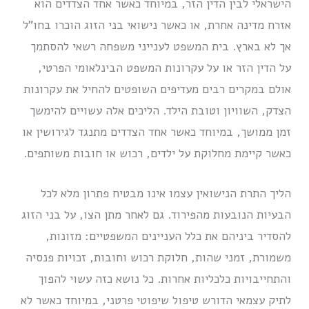
הישראלי לבין הדין הזר, במיוחד כאשר אחד הצדדים הוא
אזרח מדינה אחרת, או כאשר נישואי בני הזוג הוכרו בחו”ל
אך לא בארץ. בית המשפט לענייני משפחה רשאי להסתמך
על הדין הזר או על עקרונות המשפט הבינלאומי הפרטי,
אולם במקרים רבים מעדיפים השופטים להחיל את עקרונות
הצדק, השוויון וטובת הילד. הליכים אלה עשויים להימשך
זמן ממושך, במיוחד כאשר אחד הצדדים מתנגד לגירושין או
כאשר קיימת מחלוקת על ילדים, רכוש או חובות משותפים.
הליך התרת הנישואין עצמו אינו מבטיח פתרון מלא לכל
הבעיות הנובעות מהפירוד. גם לאחר מתן הצו, על בני הזוג
להסדיר ביניהם את כלל העניינים המשפטיים: מזונות,
משמורת, זמני שהות, חלוקת רכוש וחובות, זכויות פנסיה
והתחייבויות כלכליות אחרות. כל נושא כזה עשוי להפוך
לתיק עצמאי הדורש טיפול שיפוטי פרטני, במיוחד כאשר לא