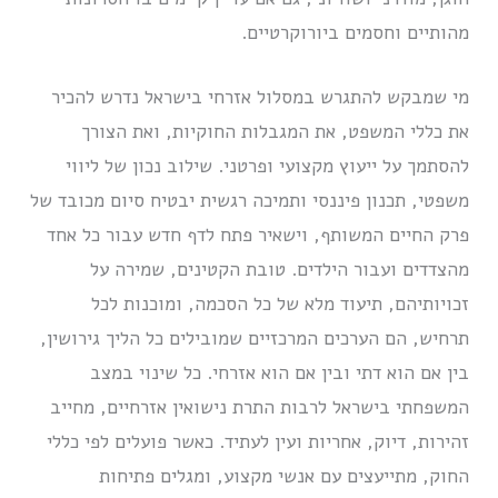
מהותיים וחסמים ביורוקרטיים.
מי שמבקש להתגרש במסלול אזרחי בישראל נדרש להכיר
את כללי המשפט, את המגבלות החוקיות, ואת הצורך
להסתמך על ייעוץ מקצועי ופרטני. שילוב נכון של ליווי
משפטי, תכנון פיננסי ותמיכה רגשית יבטיח סיום מכובד של
פרק החיים המשותף, וישאיר פתח לדף חדש עבור כל אחד
מהצדדים ועבור הילדים. טובת הקטינים, שמירה על
זכויותיהם, תיעוד מלא של כל הסכמה, ומוכנות לכל
תרחיש, הם הערכים המרכזיים שמובילים כל הליך גירושין,
בין אם הוא דתי ובין אם הוא אזרחי. כל שינוי במצב
המשפחתי בישראל לרבות התרת נישואין אזרחיים, מחייב
זהירות, דיוק, אחריות ועין לעתיד. כאשר פועלים לפי כללי
החוק, מתייעצים עם אנשי מקצוע, ומגלים פתיחות