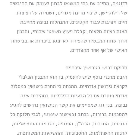
לדוגמה, מחייב את בתי המשפט לבחון לעומק את ההיבטים
של רילוקיישן, שינוי מדינת מגורים, ושמירה על רציפות
חיים ויציבות עבור הקטינים. התנהלות נכונה מחייבת
הצגת ראיות מלאות, קבלת ייעוץ משפטי איכותי, ותכנון
ארוך טווח המבטיח שהפירוד לא יפגע בזכויות או בביטחון
האישי של אף אחד מהצדדים.
חלוקת רכוש בגירושין אזרחיים
היבט מרכזי נוסף שיש להעמיק בו הוא התכנון הכלכלי
לקראת גירושין אזרחיים. ההנחה כי התרת נישואין במסלול
אזרחי פותרת את כל הבעיות הכלכליות במהירות אינה
נכונה. בני זוג שמסיימים את קשר הנישואין נדרשים להגיע
להסכמות ברורות, בכתב ובאישור שיפוטי, לגבי חלוקת כל
הנכסים, החובות, הנדל”ן, הפנסיה, הזכויות הסוציאליות,
קרנות ההשתלמות, החסכונות, וההשקעות המשותפות.