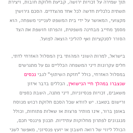
תוך שמירה על זכויות ירושה, קביעת חלוקת חובות, ויצירת
תשתית כלכלית חדשה לכל אחד מהצדדים. הסכם גירושין
מקצועי, המאושר על ידי בית המשפט לענייני משפחה, הוא
מסמך מחייב מבחינה משפטית, והפרתו חושפת את הצד
הסורר לסנקציות ואף להליכי הוצאה לפועל.
בישראל, למרות השוני המהותי בין המסלול האזרחי לדתי,
חלים עקרונות דיני המשפחה הכלליים גם על מתגרשים
במסלול האזרחי, כולל “חזקת השיתוף” לגבי
נכסים
שנצברו במהלך חיי הנישואין
, הכללים בדבר איזון
משאבים, זכויות פנסיוניות, דיני מתנה, השבת כספים
ורישום בטאבו. יש לוודא שכל הסכם חלוקת רכוש מנוסח
באופן ברור, אינו מותיר פרצות או שאלות פתוחות, וכולל
מנגנונים לפתרון מחלוקות עתידיות. תכנון פיננסי חכם,
הכולל ליווי של רואה חשבון או יועץ פנסיוני, מאפשר לשני