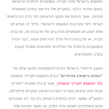
המשפט בישראל אינה מכירה באפשרות להתרת הנישואין
באופן אזרחי בלבד. במקרים אלו נדרשת בחינה משפטית
מקיפה, אשר בוחנת את תוקף הנישואין לפי הדין הבינלאומי
הפרטי ולפי עקרונות המשפט הישראלי. הליך זה מביא לא
אחת למצבים משפטיים מורכבים של סרבנות גט, סרבנות
הכרה, או סרבנות ניהול הליך הגירושין עצמו, דבר הגורר
התמשכות מיותרת של ההליכים ותחושות תסכול קשות
בקרב המתגרשים.
המצב הייחודי בישראל הביא להתפתחות תחום שלם של
“
התרת נישואין אזרחיים
” בבית המשפט לענייני משפחה.
בתי המשפט לענייני משפחה
, אשר קיבלו סמכות ייחודית
מכוח חוק שיפוט בענייני התרת נישואין (מקרים מיוחדים),
התשכ”ט-1969, דנים בהתרת נישואין בין בני זוג ששניהם
אינם משתייכים לאותה עדה דתית, או כאשר לפחות אחד